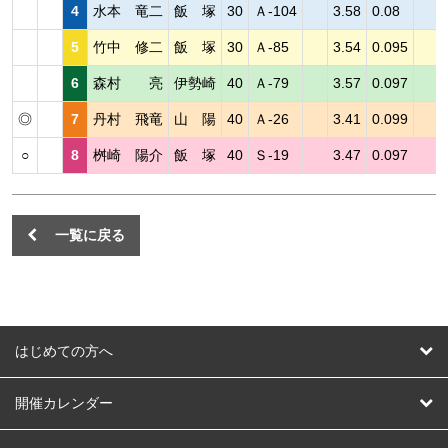
4
水本 竜二
飯 塚
30
Ａ-104
3.58
0.08
5
竹中 修二
飯 塚
30
Ａ-85
3.54
0.095
6
森村 亮
伊勢崎
40
Ａ-79
3.57
0.097
◎
7
丹村 飛竜
山 陽
40
Ａ-26
3.41
0.099
○
8
桝崎 陽介
飯 塚
40
Ｓ-19
3.47
0.097
一覧に戻る
はじめての方へ
はじめての方へ
開催カレンダー