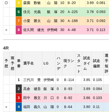
◎
5
森園 数敏
山 陽
10
Ｂ-20
3.89
0.081
6
佳元 光義
飯 塚
20
Ａ-225
3.78
0.093
7
小栗 勝太
山 陽
30
Ａ-188
3.71
0.092
○
8
佐久間 健光
伊勢崎
30
Ａ-48
3.71
0.113
4R
ス
選
雨
ハ
試走
予
車
現ラン
タ
試走
手
予
選手名
LG
ン
タイ
想
番
ク
ー
偏差
短
想
デ
ム
ト
評
1
三代川 豊
伊勢崎
0
Ｂ-114
3.85
0.105
2
高倉 健吾
飯 塚
0
Ｂ-93
3.89
0.084
3
田中 雅文
川 口
0
Ｂ-92
3.86
0.103
○
4
福田 義久
山 陽
0
Ｂ-64
3.80
0.11