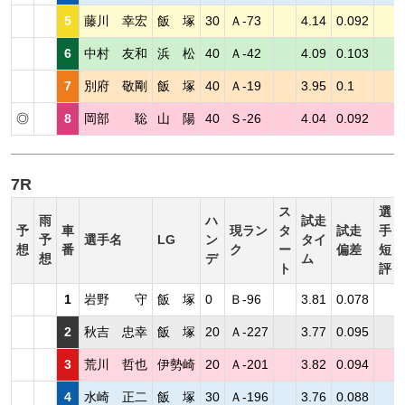
5
藤川 幸宏
飯 塚
30
Ａ-73
4.14
0.092
6
中村 友和
浜 松
40
Ａ-42
4.09
0.103
7
別府 敬剛
飯 塚
40
Ａ-19
3.95
0.1
◎
8
岡部 聡
山 陽
40
Ｓ-26
4.04
0.092
7R
ス
選
雨
ハ
試走
予
車
現ラン
タ
試走
手
予
選手名
LG
ン
タイ
想
番
ク
ー
偏差
短
想
デ
ム
ト
評
1
岩野 守
飯 塚
0
Ｂ-96
3.81
0.078
2
秋吉 忠幸
飯 塚
20
Ａ-227
3.77
0.095
3
荒川 哲也
伊勢崎
20
Ａ-201
3.82
0.094
4
水崎 正二
飯 塚
30
Ａ-196
3.76
0.088