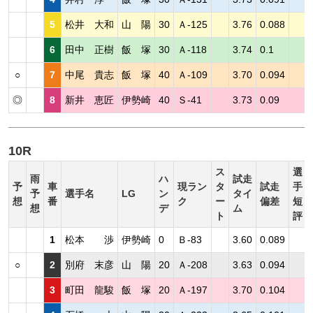
5
松井 大和
山 陽
30
Ａ-125
3.76
0.088
6
田中 正樹
飯 塚
30
Ａ-118
3.74
0.1
○
7
中尾 貴志
飯 塚
40
Ａ-109
3.70
0.094
◎
8
新井 恵匠
伊勢崎
40
Ｓ-41
3.73
0.09
10R
ス
選
雨
ハ
試走
予
車
現ラン
タ
試走
手
予
選手名
LG
ン
タイ
想
番
ク
ー
偏差
短
想
デ
ム
ト
評
1
松本 渉
伊勢崎
0
Ｂ-83
3.60
0.089
○
2
別府 末彦
山 陽
20
Ａ-208
3.63
0.094
3
町田 龍駿
飯 塚
20
Ａ-197
3.70
0.104