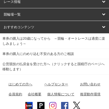
競輪
レース情報
オートレース
レース予想
競輪場一覧
競輪くじ
レース結果
北日本
函館競輪場
青森競輪場
いわき平競輪場
おすすめコンテンツ
車券の購入は20歳になってから ～競輪・オートレースは適度に楽
Dokanto!
キャリーオーバー一覧
関
競輪選手情報
弥彦競輪場
前橋競輪場
取手競輪場
宇都宮競輪場
しみましょう～
東
大宮競輪場
西武園競輪場
京王閣競輪場
立川競輪場
チャリロトプラザ
Perfecta Navi
車券の購入にのめり込む不安のある方のご相談
南
松戸競輪場
千葉競輪場
川崎競輪場
平塚競輪場
公営競技の払戻金を受けた方へ（クリックすると国税庁のページへ
netkeirin
関
移動します）
小田原競輪場
伊東競輪場
静岡競輪場
東
ケイリンガル
中
名古屋競輪場
岐阜競輪場
大垣競輪場
豊橋競輪場
はじめての方へ
ヘルプセンター
お問い合わせ
部
チャリレンジャー
富山競輪場
松阪競輪場
四日市競輪場
会員規約
会社概要
個人情報について
推奨動作環境
競輪場情報
近
福井競輪場
奈良競輪場
向日町競輪場
和歌山競輪場