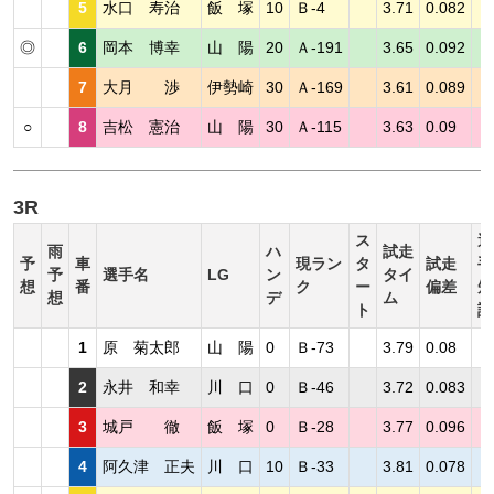
5
水口 寿治
飯 塚
10
Ｂ-4
3.71
0.082
◎
6
岡本 博幸
山 陽
20
Ａ-191
3.65
0.092
7
大月 渉
伊勢崎
30
Ａ-169
3.61
0.089
○
8
吉松 憲治
山 陽
30
Ａ-115
3.63
0.09
3R
ス
選
雨
ハ
試走
予
車
現ラン
タ
試走
手
予
選手名
LG
ン
タイ
想
番
ク
ー
偏差
短
想
デ
ム
ト
評
1
原 菊太郎
山 陽
0
Ｂ-73
3.79
0.08
2
永井 和幸
川 口
0
Ｂ-46
3.72
0.083
3
城戸 徹
飯 塚
0
Ｂ-28
3.77
0.096
4
阿久津 正夫
川 口
10
Ｂ-33
3.81
0.078