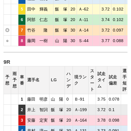
5
田中 輝義
飯 塚
20
Ａ-62
3.72
0.102
6
阿部 仁志
飯 塚
20
Ａ-11
3.74
0.102
◎
7
竹谷 隆
飯 塚
30
Ａ-14
3.72
0.097
○
8
藤岡 一樹
山 陽
30
Ｓ-44
3.77
0.088
9R
ス
選
雨
ハ
試走
予
車
現ラン
タ
試走
手
予
選手名
LG
ン
タイ
想
番
ク
ー
偏差
短
想
デ
ム
ト
評
1
藤田 明彦
山 陽
0
Ｂ-91
3.75
0.078
2
井上 智詞
飯 塚
20
Ａ-199
3.72
0.1
3
安藤 定実
飯 塚
20
Ａ-164
3.78
0.098
4
井村 淳一
飯 塚
30
Ａ-131
3.73
0.091