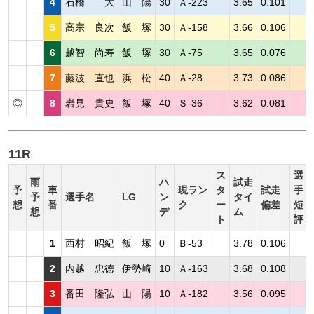
4
石橋 大
山 陽
30
Ａ-223
3.65
0.101
5
高宗 良次
飯 塚
30
Ａ-158
3.66
0.106
6
越智 尚寿
飯 塚
30
Ａ-75
3.65
0.076
7
藤波 直也
浜 松
40
Ａ-28
3.73
0.086
◎
8
岩見 貴史
飯 塚
40
Ｓ-36
3.62
0.081
11R
ス
選
雨
ハ
試走
予
車
現ラン
タ
試走
手
予
選手名
LG
ン
タイ
想
番
ク
ー
偏差
短
想
デ
ム
ト
評
1
西村 昭紀
飯 塚
0
Ｂ-53
3.78
0.106
2
内越 忠徳
伊勢崎
10
Ａ-163
3.68
0.108
3
番田 隆弘
山 陽
10
Ａ-182
3.56
0.095