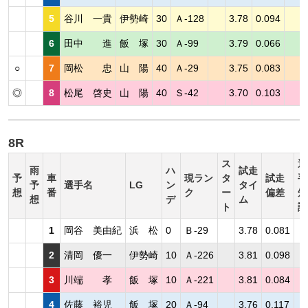
5
谷川 一貴
伊勢崎
30
Ａ-128
3.78
0.094
6
田中 進
飯 塚
30
Ａ-99
3.79
0.066
○
7
岡松 忠
山 陽
40
Ａ-29
3.75
0.083
◎
8
松尾 啓史
山 陽
40
Ｓ-42
3.70
0.103
8R
ス
選
雨
ハ
試走
予
車
現ラン
タ
試走
手
予
選手名
LG
ン
タイ
想
番
ク
ー
偏差
短
想
デ
ム
ト
評
1
岡谷 美由紀
浜 松
0
Ｂ-29
3.78
0.081
2
清岡 優一
伊勢崎
10
Ａ-226
3.81
0.098
3
川端 孝
飯 塚
10
Ａ-221
3.81
0.084
4
佐藤 裕児
飯 塚
20
Ａ-94
3.76
0.117