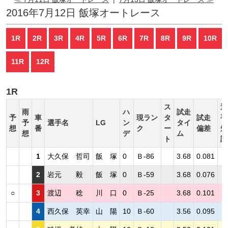
2016年7月12日 飯塚オートレース
1R
2R
3R
4R
5R
6R
7R
8R
9R
10R
11R
12R
1R
ス
選
雨
ハ
試走
予
車
現ラン
タ
試走
手
予
選手名
LG
ン
タイ
想
番
ク
ー
偏差
短
想
デ
ム
ト
評
1
大久保 哲司
飯 塚
0
Ｂ-86
3.68
0.081
2
岩元 毅
飯 塚
0
Ｂ-59
3.68
0.076
○
3
渡辺 稔
川 口
0
Ｂ-25
3.68
0.101
4
西久保 英幸
山 陽
10
Ｂ-60
3.56
0.095