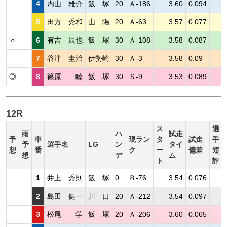
4
内山 雄介
飯 塚
20
Ａ-186
3.60
0.094
5
田方 秀和
山 陽
20
Ａ-63
3.57
0.077
○
6
有吉 辰也
飯 塚
30
Ａ-108
3.58
0.087
7
谷津 圭治
伊勢崎
30
Ａ-3
3.58
0.09
◎
8
篠原 睦
飯 塚
30
Ｓ-9
3.53
0.089
12R
ス
選
雨
ハ
試走
予
車
現ラン
タ
試走
手
予
選手名
LG
ン
タイ
想
番
ク
ー
偏差
短
想
デ
ム
ト
評
1
井上 秀則
飯 塚
0
Ｂ-76
3.54
0.076
2
島田 健一
川 口
20
Ａ-212
3.54
0.097
3
松尾 学
飯 塚
20
Ａ-206
3.60
0.065