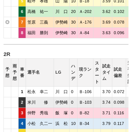
5
畦坪 孝雄
山 陽
10
Ｂ-18
3.59
0.101
6
高橋 祐一
川 口
20
Ａ-202
3.62
0.102
◎
7
笠原 三義
伊勢崎
30
Ａ-176
3.69
0.078
8
福田 勝則
伊勢崎
30
Ａ-84
3.63
0.096
2R
ス
選
雨
ハ
試走
予
車
現ラン
タ
試走
手
予
選手名
LG
ン
タイ
想
番
ク
ー
偏差
短
想
デ
ム
ト
評
1
松永 幸二
川 口
0
Ｂ-106
3.70
0.072
2
米川 修
伊勢崎
0
Ｂ-103
3.74
0.098
3
仲野 秀哉
飯 塚
0
Ｂ-82
3.71
0.116
4
小松 久二一
浜 松
10
Ｂ-34
3.79
0.117