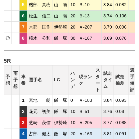
5
磯部 真樹
山 陽
10
Ｂ-10
3.84
0.082
6
松生 信二
山 陽
20
Ｂ-13
3.74
0.106
7
木部 匡作
伊勢崎
20
Ａ-207
3.79
0.096
◎
8
桜木 公和
飯 塚
30
Ａ-167
3.69
0.076
5R
ス
選
雨
ハ
試走
予
車
現ラン
タ
試走
手
予
選手名
LG
ン
タイ
想
番
ク
ー
偏差
短
想
デ
ム
ト
評
1
宮地 朗
飯 塚
0
Ａ-183
3.84
0.093
2
花元 初美
飯 塚
10
Ｂ-51
3.76
0.08
3
芝崎 茂信
伊勢崎
10
Ａ-205
3.77
0.088
4
占部 健太
飯 塚
20
Ａ-166
3.81
0.091