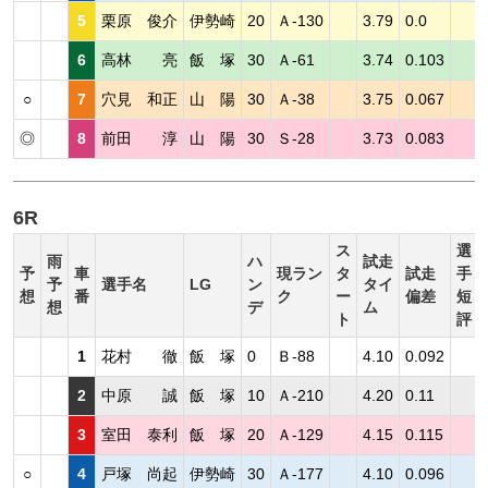
5
栗原 俊介
伊勢崎
20
Ａ-130
3.79
0.0
6
高林 亮
飯 塚
30
Ａ-61
3.74
0.103
○
7
穴見 和正
山 陽
30
Ａ-38
3.75
0.067
◎
8
前田 淳
山 陽
30
Ｓ-28
3.73
0.083
6R
ス
選
雨
ハ
試走
予
車
現ラン
タ
試走
手
予
選手名
LG
ン
タイ
想
番
ク
ー
偏差
短
想
デ
ム
ト
評
1
花村 徹
飯 塚
0
Ｂ-88
4.10
0.092
2
中原 誠
飯 塚
10
Ａ-210
4.20
0.11
3
室田 泰利
飯 塚
20
Ａ-129
4.15
0.115
○
4
戸塚 尚起
伊勢崎
30
Ａ-177
4.10
0.096