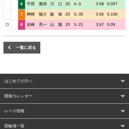
6
平田 雅崇
川 口
20
Ａ-3
3.68
0.097
7
桝崎 陽介
飯 塚
20
Ｓ-35
3.65
0.106
◎
8
岩崎 亮一
山 陽
20
Ｓ-21
3.67
0.09
一覧に戻る
はじめての方へ
はじめての方へ
開催カレンダー
競輪
レース情報
オートレース
レース予想
競輪場一覧