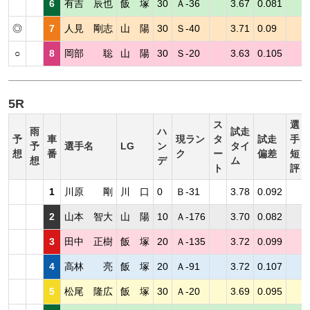
6
有吉 辰也
飯 塚
30
Ａ-36
3.67
0.081
◎
7
人見 剛志
山 陽
30
Ｓ-40
3.71
0.09
○
8
岡部 聡
山 陽
30
Ｓ-20
3.63
0.105
5R
ス
選
雨
ハ
試走
予
車
現ラン
タ
試走
手
予
選手名
LG
ン
タイ
想
番
ク
ー
偏差
短
想
デ
ム
ト
評
1
川原 剛
川 口
0
Ｂ-31
3.78
0.092
2
山本 智大
山 陽
10
Ａ-176
3.70
0.082
3
田中 正樹
飯 塚
20
Ａ-135
3.72
0.099
4
高林 亮
飯 塚
20
Ａ-91
3.72
0.107
5
松尾 隆広
飯 塚
30
Ａ-20
3.69
0.095