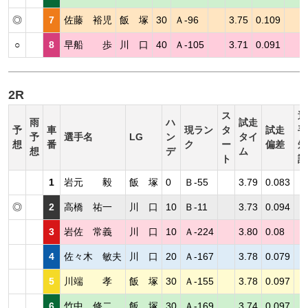
◎
7
佐藤 裕児
飯 塚
30
Ａ-96
3.75
0.109
○
8
早船 歩
川 口
40
Ａ-105
3.71
0.091
2R
ス
選
雨
ハ
試走
予
車
現ラン
タ
試走
手
予
選手名
LG
ン
タイ
想
番
ク
ー
偏差
短
想
デ
ム
ト
評
1
岩元 毅
飯 塚
0
Ｂ-55
3.79
0.083
◎
2
高橋 祐一
川 口
10
Ｂ-11
3.73
0.094
3
岩佐 常義
川 口
10
Ａ-224
3.80
0.08
4
佐々木 敏夫
川 口
20
Ａ-167
3.78
0.079
5
川端 孝
飯 塚
30
Ａ-155
3.78
0.097
6
竹中 修二
飯 塚
30
Ａ-169
3.74
0.097