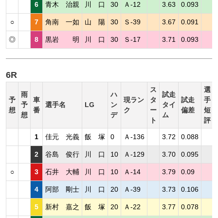
6
青木 治親
川 口
30
Ａ-12
3.63
0.093
○
7
角南 一如
山 陽
30
Ｓ-39
3.67
0.091
◎
8
黒岩 明
川 口
30
Ｓ-17
3.71
0.093
6R
ス
選
雨
ハ
試走
予
車
現ラン
タ
試走
手
予
選手名
LG
ン
タイ
想
番
ク
ー
偏差
短
想
デ
ム
ト
評
1
佳元 光義
飯 塚
0
Ａ-136
3.72
0.088
2
谷島 俊行
川 口
10
Ａ-129
3.70
0.095
○
3
石井 大輔
川 口
10
Ａ-14
3.79
0.09
4
阿部 剛士
川 口
20
Ａ-39
3.73
0.106
5
新村 嘉之
飯 塚
20
Ａ-22
3.77
0.078