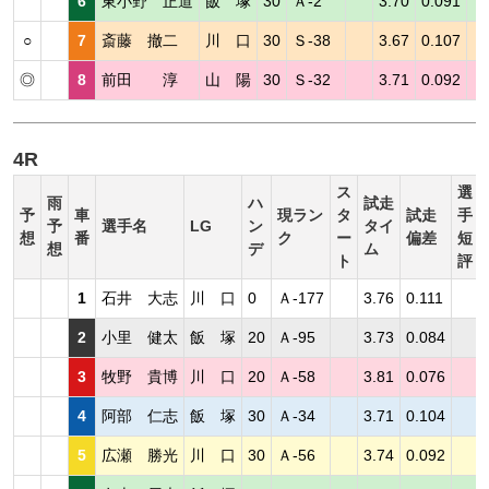
6
東小野 正道
飯 塚
30
Ａ-2
3.70
0.091
○
7
斎藤 撤二
川 口
30
Ｓ-38
3.67
0.107
◎
8
前田 淳
山 陽
30
Ｓ-32
3.71
0.092
4R
ス
選
雨
ハ
試走
予
車
現ラン
タ
試走
手
予
選手名
LG
ン
タイ
想
番
ク
ー
偏差
短
想
デ
ム
ト
評
1
石井 大志
川 口
0
Ａ-177
3.76
0.111
2
小里 健太
飯 塚
20
Ａ-95
3.73
0.084
3
牧野 貴博
川 口
20
Ａ-58
3.81
0.076
4
阿部 仁志
飯 塚
30
Ａ-34
3.71
0.104
5
広瀬 勝光
川 口
30
Ａ-56
3.74
0.092