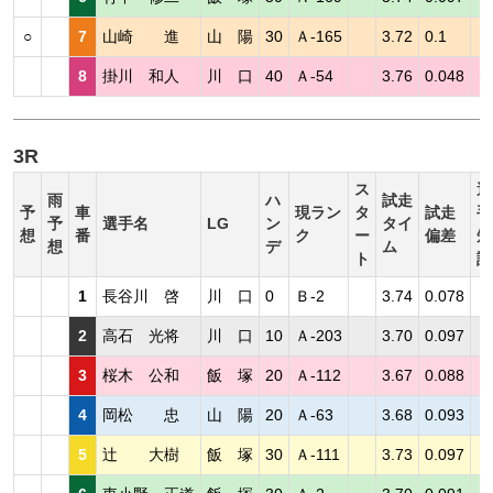
○
7
山崎 進
山 陽
30
Ａ-165
3.72
0.1
8
掛川 和人
川 口
40
Ａ-54
3.76
0.048
3R
ス
選
雨
ハ
試走
予
車
現ラン
タ
試走
手
予
選手名
LG
ン
タイ
想
番
ク
ー
偏差
短
想
デ
ム
ト
評
1
長谷川 啓
川 口
0
Ｂ-2
3.74
0.078
2
高石 光将
川 口
10
Ａ-203
3.70
0.097
3
桜木 公和
飯 塚
20
Ａ-112
3.67
0.088
4
岡松 忠
山 陽
20
Ａ-63
3.68
0.093
5
辻 大樹
飯 塚
30
Ａ-111
3.73
0.097