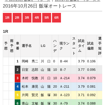
2016年10月26日 飯塚オートレース
1R
2R
3R
4R
5R
6R
1R
ス
選
雨
ハ
試走
予
車
現ラン
タ
試走
手
予
選手名
LG
ン
タイ
想
番
ク
ー
偏差
短
想
デ
ム
ト
評
1
岡崎 秀二
川 口
0
Ｂ-44
3.79
0.106
2
日室 志郎
山 陽
10
Ｂ-7
3.77
0.095
3
木村 悦教
川 口
10
Ａ-214
3.74
0.079
4
松本 康晃
山 陽
20
Ａ-211
3.79
0.081
5
片岡 賢児
飯 塚
30
Ａ-123
3.71
0.092
6
青山 文敏
飯 塚
30
Ａ-79
3.74
0.088