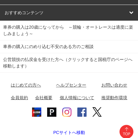
競輪くじ
レース結果
北日本
函館競輪場
青森競輪場
いわき平競輪場
おすすめコンテンツ
車券の購入は20歳になってから ～競輪・オートレースは適度に楽
Dokanto!
キャリーオーバー一覧
関
競輪選手情報
弥彦競輪場
前橋競輪場
取手競輪場
宇都宮競輪場
しみましょう～
東
大宮競輪場
西武園競輪場
京王閣競輪場
立川競輪場
チャリロトプラザ
Perfecta Navi
車券の購入にのめり込む不安のある方のご相談
南
松戸競輪場
千葉競輪場
川崎競輪場
平塚競輪場
公営競技の払戻金を受けた方へ（クリックすると国税庁のページへ
netkeirin
関
移動します）
小田原競輪場
伊東競輪場
静岡競輪場
東
ケイリンガル
中
名古屋競輪場
岐阜競輪場
大垣競輪場
豊橋競輪場
はじめての方へ
ヘルプセンター
お問い合わせ
部
チャリレンジャー
富山競輪場
松阪競輪場
四日市競輪場
会員規約
会社概要
個人情報について
推奨動作環境
競輪場情報
近
福井競輪場
奈良競輪場
向日町競輪場
和歌山競輪場
畿
岸和田競輪場
オートレース場情報
PCサイトへ移動