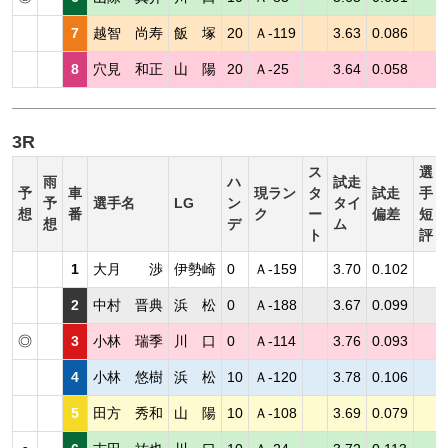
7
越智 尚寿
飯 塚
20
Ａ-119
3.63
0.086
8
穴見 和正
山 陽
20
Ａ-25
3.64
0.058
3R
ス
選
雨
ハ
試走
予
車
現ラン
タ
試走
手
予
選手名
LG
ン
タイ
想
番
ク
ー
偏差
短
想
デ
ム
ト
評
1
大月 渉
伊勢崎
0
Ａ-159
3.70
0.102
2
中村 晋典
浜 松
0
Ａ-188
3.67
0.099
◎
3
小林 瑞季
川 口
0
Ａ-114
3.76
0.093
4
小林 悠樹
浜 松
10
Ａ-120
3.78
0.106
5
田方 秀和
山 陽
10
Ａ-108
3.69
0.079