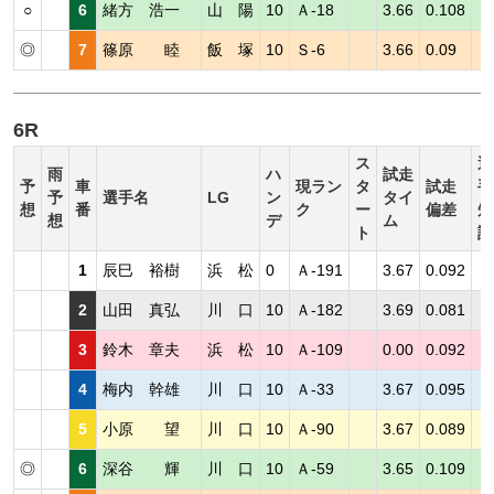
○
6
緒方 浩一
山 陽
10
Ａ-18
3.66
0.108
◎
7
篠原 睦
飯 塚
10
Ｓ-6
3.66
0.09
6R
ス
選
雨
ハ
試走
予
車
現ラン
タ
試走
手
予
選手名
LG
ン
タイ
想
番
ク
ー
偏差
短
想
デ
ム
ト
評
1
辰巳 裕樹
浜 松
0
Ａ-191
3.67
0.092
2
山田 真弘
川 口
10
Ａ-182
3.69
0.081
3
鈴木 章夫
浜 松
10
Ａ-109
0.00
0.092
4
梅内 幹雄
川 口
10
Ａ-33
3.67
0.095
5
小原 望
川 口
10
Ａ-90
3.67
0.089
◎
6
深谷 輝
川 口
10
Ａ-59
3.65
0.109