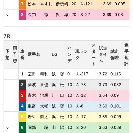
7
松本 やすし
伊勢崎
20
Ａ-121
3.69
0.095
○
8
久門 徹
飯 塚
20
Ｓ-22
3.69
0.08
7R
ス
選
雨
ハ
試走
予
車
現ラン
タ
試走
手
予
選手名
LG
ン
タイ
想
番
ク
ー
偏差
短
想
デ
ム
ト
評
1
室田 泰利
飯 塚
0
Ａ-217
3.72
0.115
2
藤波 直也
浜 松
10
Ａ-73
3.73
0.082
3
青木 治親
川 口
10
Ａ-12
3.64
0.09
4
重富 大輔
飯 塚
10
Ａ-8
3.60
0.101
5
岩科 鮮太
浜 松
10
Ａ-17
3.65
0.099
○
6
岡部 聡
山 陽
10
Ｓ-20
3.63
0.089