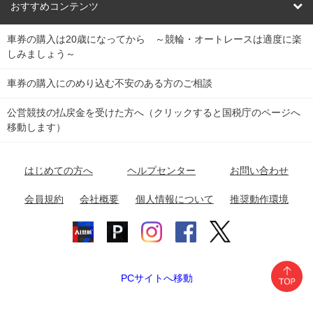
競輪くじ
レース結果
北日本
函館競輪場
青森競輪場
いわき平競輪場
おすすめコンテンツ
車券の購入は20歳になってから ～競輪・オートレースは適度に楽
Dokanto!
キャリーオーバー一覧
関
競輪選手情報
弥彦競輪場
前橋競輪場
取手競輪場
宇都宮競輪場
しみましょう～
東
大宮競輪場
西武園競輪場
京王閣競輪場
立川競輪場
チャリロトプラザ
Perfecta Navi
車券の購入にのめり込む不安のある方のご相談
南
松戸競輪場
千葉競輪場
川崎競輪場
平塚競輪場
公営競技の払戻金を受けた方へ（クリックすると国税庁のページへ
netkeirin
関
移動します）
小田原競輪場
伊東競輪場
静岡競輪場
東
ケイリンガル
中
名古屋競輪場
岐阜競輪場
大垣競輪場
豊橋競輪場
はじめての方へ
ヘルプセンター
お問い合わせ
部
チャリレンジャー
富山競輪場
松阪競輪場
四日市競輪場
会員規約
会社概要
個人情報について
推奨動作環境
競輪場情報
近
福井競輪場
奈良競輪場
向日町競輪場
和歌山競輪場
畿
岸和田競輪場
オートレース場情報
PCサイトへ移動
中国
玉野競輪場
広島競輪場
防府競輪場