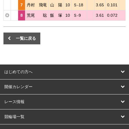
7
丹村 飛竜
山 陽
10
Ｓ-18
3.65
0.101
◎
8
荒尾 聡
飯 塚
10
Ｓ-9
3.61
0.072
一覧に戻る
はじめての方へ
はじめての方へ
開催カレンダー
競輪
レース情報
オートレース
レース予想
競輪場一覧