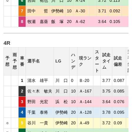
○
6
吉田 祐也
川 口
10
Ａ-24
3.72
0.113
7
田中 哲
伊勢崎
10
Ａ-30
3.71
0.092
8
牧瀬 嘉葵
飯 塚
20
Ａ-62
3.64
0.105
4R
ス
選
雨
ハ
試走
予
車
現ラン
タ
試走
手
予
選手名
LG
ン
タイ
想
番
ク
ー
偏差
短
想
デ
ム
ト
評
1
清水 雄平
川 口
0
Ｂ-20
3.77
0.087
2
佐々木 敏夫
川 口
10
Ａ-167
3.75
0.085
3
野田 光宏
浜 松
10
Ａ-144
3.64
0.076
4
千葉 泰将
伊勢崎
20
Ａ-128
3.78
0.095
○
5
谷川 一貴
伊勢崎
20
Ａ-49
3.72
0.09