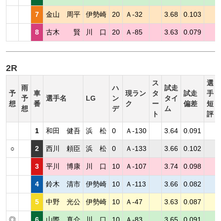
7
金山 周平
伊勢崎
20
Ａ-32
3.68
0.103
8
古木 賢
川 口
20
Ａ-85
3.63
0.079
2R
ス
選
雨
ハ
試走
予
車
現ラン
タ
試走
手
予
選手名
LG
ン
タイ
想
番
ク
ー
偏差
短
想
デ
ム
ト
評
1
和田 健吾
浜 松
0
Ａ-130
3.64
0.091
○
2
西川 頼臣
浜 松
0
Ａ-133
3.66
0.102
3
平川 博康
川 口
10
Ａ-107
3.74
0.098
4
鈴木 清市
伊勢崎
10
Ａ-113
3.66
0.082
5
中野 光公
伊勢崎
10
Ａ-47
3.63
0.087
◎
6
山際 真介
川 口
10
Ａ-83
3.65
0.091