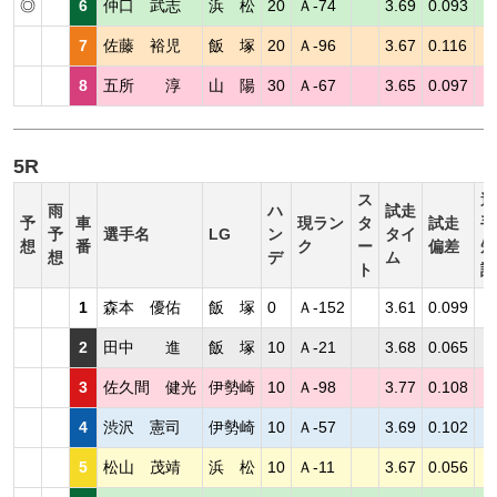
◎
6
仲口 武志
浜 松
20
Ａ-74
3.69
0.093
7
佐藤 裕児
飯 塚
20
Ａ-96
3.67
0.116
8
五所 淳
山 陽
30
Ａ-67
3.65
0.097
5R
ス
選
雨
ハ
試走
予
車
現ラン
タ
試走
手
予
選手名
LG
ン
タイ
想
番
ク
ー
偏差
短
想
デ
ム
ト
評
1
森本 優佑
飯 塚
0
Ａ-152
3.61
0.099
2
田中 進
飯 塚
10
Ａ-21
3.68
0.065
3
佐久間 健光
伊勢崎
10
Ａ-98
3.77
0.108
4
渋沢 憲司
伊勢崎
10
Ａ-57
3.69
0.102
5
松山 茂靖
浜 松
10
Ａ-11
3.67
0.056