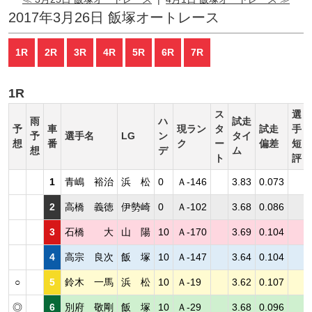
2017年3月26日 飯塚オートレース
1R
2R
3R
4R
5R
6R
7R
1R
ス
選
雨
ハ
試走
予
車
現ラン
タ
試走
手
予
選手名
LG
ン
タイ
想
番
ク
ー
偏差
短
想
デ
ム
ト
評
1
青嶋 裕治
浜 松
0
Ａ-146
3.83
0.073
2
高橋 義徳
伊勢崎
0
Ａ-102
3.68
0.086
3
石橋 大
山 陽
10
Ａ-170
3.69
0.104
4
高宗 良次
飯 塚
10
Ａ-147
3.64
0.104
○
5
鈴木 一馬
浜 松
10
Ａ-19
3.62
0.107
◎
6
別府 敬剛
飯 塚
10
Ａ-29
3.68
0.096