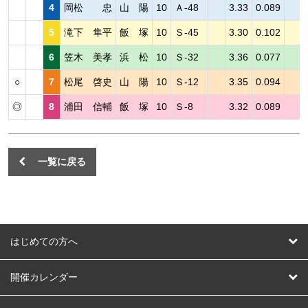
4
岡松 忠
山 陽
10
Ａ-48
3.33
0.089
5
滝下 隼平
飯 塚
10
Ｓ-45
3.30
0.102
6
笠木 美孝
浜 松
10
Ｓ-32
3.36
0.077
○
7
松尾 啓史
山 陽
10
Ｓ-12
3.35
0.094
◎
8
浦田 信輔
飯 塚
10
Ｓ-8
3.32
0.089
一覧に戻る
はじめての方へ
はじめての方へ
開催カレンダー