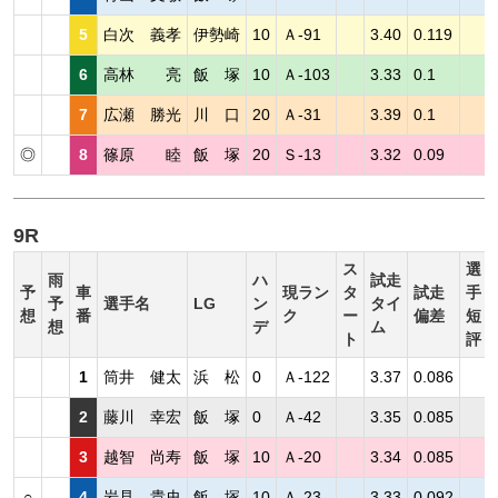
5
白次 義孝
伊勢崎
10
Ａ-91
3.40
0.119
6
高林 亮
飯 塚
10
Ａ-103
3.33
0.1
7
広瀬 勝光
川 口
20
Ａ-31
3.39
0.1
◎
8
篠原 睦
飯 塚
20
Ｓ-13
3.32
0.09
9R
ス
選
雨
ハ
試走
予
車
現ラン
タ
試走
手
予
選手名
LG
ン
タイ
想
番
ク
ー
偏差
短
想
デ
ム
ト
評
1
筒井 健太
浜 松
0
Ａ-122
3.37
0.086
2
藤川 幸宏
飯 塚
0
Ａ-42
3.35
0.085
3
越智 尚寿
飯 塚
10
Ａ-20
3.34
0.085
○
4
岩見 貴史
飯 塚
10
Ａ-23
3.33
0.092