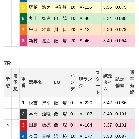
5
塚越 浩之
伊勢崎
10
Ａ-116
3.35
0.079
6
丸山 智史
山 陽
10
Ａ-46
3.34
0.085
7
平田 雅崇
川 口
20
Ａ-12
3.36
0.079
8
新村 嘉之
飯 塚
20
Ｓ-46
3.40
0.094
7R
ス
選
雨
ハ
試走
予
車
現ラン
タ
試走
手
予
選手名
LG
ン
タイ
想
番
ク
ー
偏差
短
想
デ
ム
ト
評
1
秋吉 忠幸
飯 塚
0
Ａ-220
3.42
0.086
2
本門 延唯
飯 塚
0
Ａ-187
3.40
0.101
○
3
田島 敏徳
飯 塚
0
Ａ-164
3.37
0.101
4
今田 真輔
浜 松
10
Ａ-177
3.38
0.087