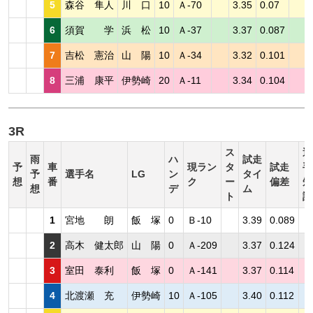
5
森谷 隼人
川 口
10
Ａ-70
3.35
0.07
6
須賀 学
浜 松
10
Ａ-37
3.37
0.087
7
吉松 憲治
山 陽
10
Ａ-34
3.32
0.101
8
三浦 康平
伊勢崎
20
Ａ-11
3.34
0.104
3R
ス
選
雨
ハ
試走
予
車
現ラン
タ
試走
手
予
選手名
LG
ン
タイ
想
番
ク
ー
偏差
短
想
デ
ム
ト
評
1
宮地 朗
飯 塚
0
Ｂ-10
3.39
0.089
2
高木 健太郎
山 陽
0
Ａ-209
3.37
0.124
3
室田 泰利
飯 塚
0
Ａ-141
3.37
0.114
4
北渡瀬 充
伊勢崎
10
Ａ-105
3.40
0.112