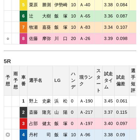
5
栗原 勝測
伊勢崎
10
Ａ-40
3.38
0.084
6
辻 大樹
飯 塚
10
Ａ-65
3.36
0.087
7
牧瀬 嘉葵
飯 塚
10
Ａ-83
3.34
0.107
○
8
佐藤 摩弥
川 口
20
Ａ-26
3.39
0.098
5R
ス
選
雨
ハ
試走
予
車
現ラン
タ
試走
手
予
選手名
LG
ン
タイ
想
番
ク
ー
偏差
短
想
デ
ム
ト
評
1
野上 史豪
浜 松
0
Ａ-190
3.45
0.061
2
斎藤 隆充
山 陽
0
Ａ-217
3.37
0.115
3
占部 健太
飯 塚
0
Ａ-197
3.40
0.097
◎
4
丹村 司
飯 塚
10
Ａ-96
3.38
0.09