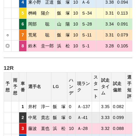
4
東小野 正道
飯 塚
10
Ａ-6
3.38
0.094
5
桝崎 陽介
飯 塚
10
Ｓ-34
3.31
0.113
6
岡部 聡
山 陽
10
Ｓ-28
3.34
0.091
○
7
荒尾 聡
飯 塚
10
Ｓ-11
3.31
0.079
◎
8
鈴木 圭一郎
浜 松
10
Ｓ-1
3.28
0.105
12R
ス
選
雨
ハ
試走
予
車
現ラン
タ
試走
手
予
選手名
LG
ン
タイ
想
番
ク
ー
偏差
短
想
デ
ム
ト
評
1
井村 淳一
飯 塚
0
Ａ-137
3.35
0.082
2
中尾 貴志
飯 塚
0
Ａ-41
3.33
0.099
3
藤波 直也
浜 松
10
Ａ-28
3.32
0.088