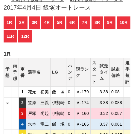
2017年4月4日 飯塚オートレース
1R
2R
3R
4R
5R
6R
7R
8R
9R
10R
11R
12R
1R
ス
選
雨
ハ
試走
予
車
現ラン
タ
試走
手
予
選手名
LG
ン
タイ
想
番
ク
ー
偏差
短
想
デ
ム
ト
評
1
花元 初美
飯 塚
0
Ａ-179
3.38
0.08
○
2
笠原 三義
伊勢崎
0
Ａ-174
3.38
0.088
3
戸塚 尚起
伊勢崎
0
Ａ-160
3.32
0.087
4
水本 竜二
飯 塚
0
Ａ-165
3.37
0.081