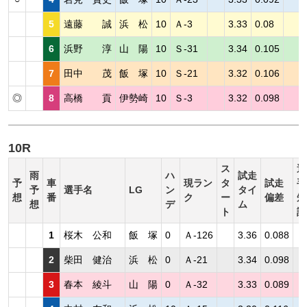
5
遠藤 誠
浜 松
10
Ａ-3
3.33
0.08
6
浜野 淳
山 陽
10
Ｓ-31
3.34
0.105
7
田中 茂
飯 塚
10
Ｓ-21
3.32
0.106
◎
8
高橋 貢
伊勢崎
10
Ｓ-3
3.32
0.098
10R
ス
選
雨
ハ
試走
予
車
現ラン
タ
試走
手
予
選手名
LG
ン
タイ
想
番
ク
ー
偏差
短
想
デ
ム
ト
評
1
桜木 公和
飯 塚
0
Ａ-126
3.36
0.088
2
柴田 健治
浜 松
0
Ａ-21
3.34
0.098
3
春本 綾斗
山 陽
0
Ａ-32
3.33
0.089