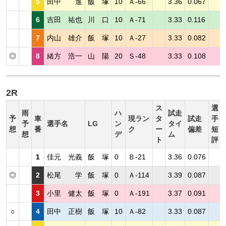
5
田中 進
飯 塚
10
Ａ-66
3.36
0.067
6
吉田 祐也
川 口
10
Ａ-71
3.33
0.116
7
内山 雄介
飯 塚
10
Ａ-27
3.33
0.082
◎
8
緒方 浩一
山 陽
20
Ｓ-48
3.33
0.108
2R
ス
選
雨
ハ
試走
予
車
現ラン
タ
試走
手
予
選手名
LG
ン
タイ
想
番
ク
ー
偏差
短
想
デ
ム
ト
評
1
佳元 光義
飯 塚
0
Ｂ-21
3.36
0.076
◎
2
松尾 学
飯 塚
0
Ａ-114
3.39
0.087
3
小里 健太
飯 塚
0
Ａ-191
3.37
0.091
○
4
田中 正樹
飯 塚
10
Ａ-82
3.33
0.087