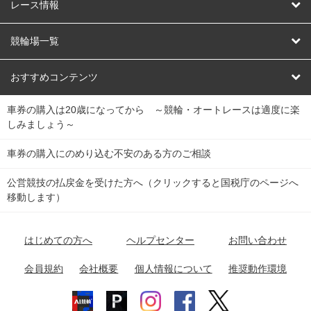
競輪
レース情報
オートレース
レース予想
競輪場一覧
競輪くじ
レース結果
北日本
函館競輪場
青森競輪場
いわき平競輪場
おすすめコンテンツ
車券の購入は20歳になってから ～競輪・オートレースは適度に楽
Dokanto!
キャリーオーバー一覧
関
競輪選手情報
弥彦競輪場
前橋競輪場
取手競輪場
宇都宮競輪場
しみましょう～
東
大宮競輪場
西武園競輪場
京王閣競輪場
立川競輪場
チャリロトプラザ
Perfecta Navi
車券の購入にのめり込む不安のある方のご相談
南
松戸競輪場
千葉競輪場
川崎競輪場
平塚競輪場
公営競技の払戻金を受けた方へ（クリックすると国税庁のページへ
netkeirin
関
移動します）
小田原競輪場
伊東競輪場
静岡競輪場
東
ケイリンガル
中
名古屋競輪場
岐阜競輪場
大垣競輪場
豊橋競輪場
はじめての方へ
ヘルプセンター
お問い合わせ
部
チャリレンジャー
富山競輪場
松阪競輪場
四日市競輪場
会員規約
会社概要
個人情報について
推奨動作環境
競輪場情報
近
福井競輪場
奈良競輪場
向日町競輪場
和歌山競輪場