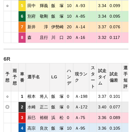
○
5
田中 輝義
飯 塚
10
Ａ-93
3.34
0.099
6
別府 敬剛
飯 塚
10
Ａ-85
3.34
0.095
7
新井 淳
伊勢崎
20
Ａ-14
3.37
0.076
8
森 且行
川 口
20
Ａ-16
3.32
0.117
6R
ス
選
雨
ハ
試走
予
車
現ラン
タ
試走
手
予
選手名
LG
ン
タイ
想
番
ク
ー
偏差
短
想
デ
ム
ト
評
○
1
根本 将人
飯 塚
0
Ａ-198
3.37
0.101
◎
2
水崎 正二
飯 塚
0
Ａ-172
3.40
0.077
3
辰巳 裕樹
浜 松
0
Ａ-75
3.36
0.089
4
高宗 良次
飯 塚
10
Ａ-95
3.36
0.105