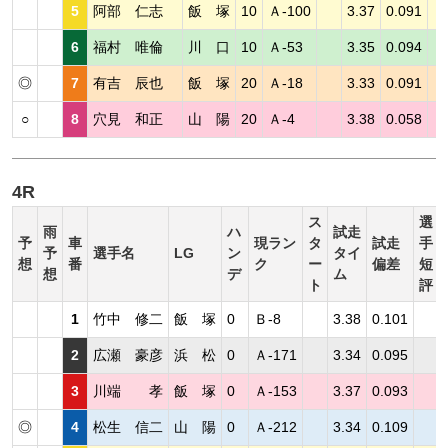
5
阿部 仁志
飯 塚
10
Ａ-100
3.37
0.091
6
福村 唯倫
川 口
10
Ａ-53
3.35
0.094
◎
7
有吉 辰也
飯 塚
20
Ａ-18
3.33
0.091
○
8
穴見 和正
山 陽
20
Ａ-4
3.38
0.058
4R
ス
選
雨
ハ
試走
予
車
現ラン
タ
試走
手
予
選手名
LG
ン
タイ
想
番
ク
ー
偏差
短
想
デ
ム
ト
評
1
竹中 修二
飯 塚
0
Ｂ-8
3.38
0.101
2
広瀬 豪彦
浜 松
0
Ａ-171
3.34
0.095
3
川端 孝
飯 塚
0
Ａ-153
3.37
0.093
◎
4
松生 信二
山 陽
0
Ａ-212
3.34
0.109