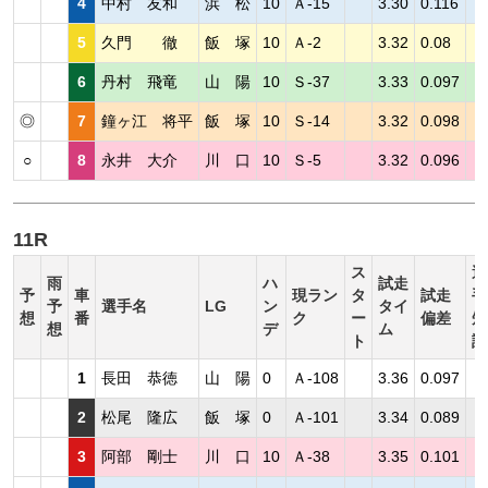
4
中村 友和
浜 松
10
Ａ-15
3.30
0.116
5
久門 徹
飯 塚
10
Ａ-2
3.32
0.08
6
丹村 飛竜
山 陽
10
Ｓ-37
3.33
0.097
◎
7
鐘ヶ江 将平
飯 塚
10
Ｓ-14
3.32
0.098
○
8
永井 大介
川 口
10
Ｓ-5
3.32
0.096
11R
ス
選
雨
ハ
試走
予
車
現ラン
タ
試走
手
予
選手名
LG
ン
タイ
想
番
ク
ー
偏差
短
想
デ
ム
ト
評
1
長田 恭徳
山 陽
0
Ａ-108
3.36
0.097
2
松尾 隆広
飯 塚
0
Ａ-101
3.34
0.089
3
阿部 剛士
川 口
10
Ａ-38
3.35
0.101