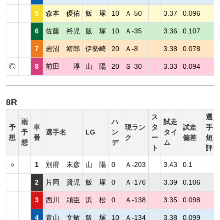
5
森本 優佑
飯 塚
10
Ａ-50
3.37
0.096
6
佐藤 裕児
飯 塚
10
Ａ-35
3.36
0.107
7
岩沼 靖郎
伊勢崎
20
Ａ-8
3.38
0.078
◎
8
前田 淳
山 陽
20
Ｓ-30
3.33
0.094
8R
ス
選
雨
ハ
試走
予
車
現ラン
タ
試走
手
予
選手名
LG
ン
タイ
想
番
ク
ー
偏差
短
想
デ
ム
ト
評
○
1
別府 末彦
山 陽
0
Ａ-203
3.43
0.1
2
片岡 賢児
飯 塚
0
Ａ-176
3.39
0.106
3
西川 頼臣
浜 松
0
Ａ-138
3.35
0.098
4
青山 文敏
飯 塚
10
Ａ-134
3.38
0.099