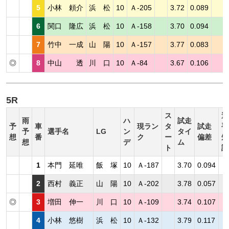
5
小林 頼介
浜 松
10
Ａ-205
3.72
0.089
6
関口 隆広
浜 松
10
Ａ-158
3.70
0.094
7
竹中 一成
山 陽
10
Ａ-157
3.77
0.083
◎
8
中山 透
川 口
10
Ａ-84
3.67
0.106
5R
ス
選
雨
ハ
試走
予
車
現ラン
タ
試走
手
予
選手名
LG
ン
タイ
想
番
ク
ー
偏差
短
想
デ
ム
ト
評
1
本門 延唯
飯 塚
10
Ａ-187
3.70
0.094
2
西村 義正
山 陽
10
Ａ-202
3.78
0.057
◎
3
増田 伸一
川 口
10
Ａ-109
3.74
0.107
4
小林 悠樹
浜 松
10
Ａ-132
3.79
0.117