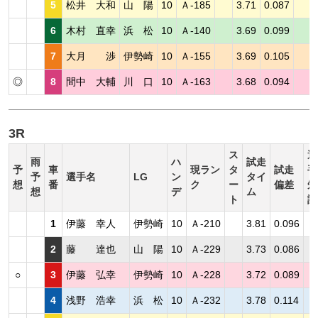
5
松井 大和
山 陽
10
Ａ-185
3.71
0.087
6
木村 直幸
浜 松
10
Ａ-140
3.69
0.099
7
大月 渉
伊勢崎
10
Ａ-155
3.69
0.105
◎
8
間中 大輔
川 口
10
Ａ-163
3.68
0.094
3R
ス
選
雨
ハ
試走
予
車
現ラン
タ
試走
手
予
選手名
LG
ン
タイ
想
番
ク
ー
偏差
短
想
デ
ム
ト
評
1
伊藤 幸人
伊勢崎
10
Ａ-210
3.81
0.096
2
藤 達也
山 陽
10
Ａ-229
3.73
0.086
○
3
伊藤 弘幸
伊勢崎
10
Ａ-228
3.72
0.089
4
浅野 浩幸
浜 松
10
Ａ-232
3.78
0.114