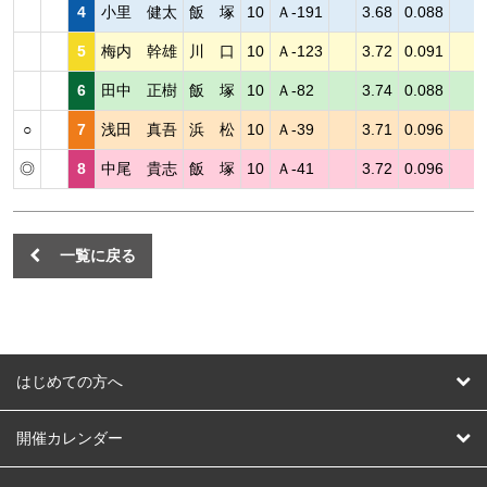
4
小里 健太
飯 塚
10
Ａ-191
3.68
0.088
5
梅内 幹雄
川 口
10
Ａ-123
3.72
0.091
6
田中 正樹
飯 塚
10
Ａ-82
3.74
0.088
○
7
浅田 真吾
浜 松
10
Ａ-39
3.71
0.096
◎
8
中尾 貴志
飯 塚
10
Ａ-41
3.72
0.096
一覧に戻る
はじめての方へ
はじめての方へ
開催カレンダー