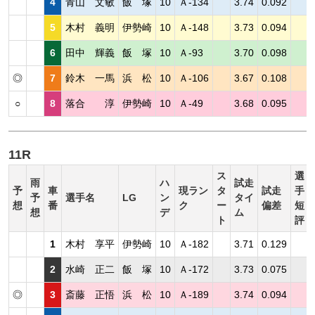
4
青山 文敏
飯 塚
10
Ａ-134
3.74
0.092
5
木村 義明
伊勢崎
10
Ａ-148
3.73
0.094
6
田中 輝義
飯 塚
10
Ａ-93
3.70
0.098
◎
7
鈴木 一馬
浜 松
10
Ａ-106
3.67
0.108
○
8
落合 淳
伊勢崎
10
Ａ-49
3.68
0.095
11R
ス
選
雨
ハ
試走
予
車
現ラン
タ
試走
手
予
選手名
LG
ン
タイ
想
番
ク
ー
偏差
短
想
デ
ム
ト
評
1
木村 享平
伊勢崎
10
Ａ-182
3.71
0.129
2
水崎 正二
飯 塚
10
Ａ-172
3.73
0.075
◎
3
斎藤 正悟
浜 松
10
Ａ-189
3.74
0.094