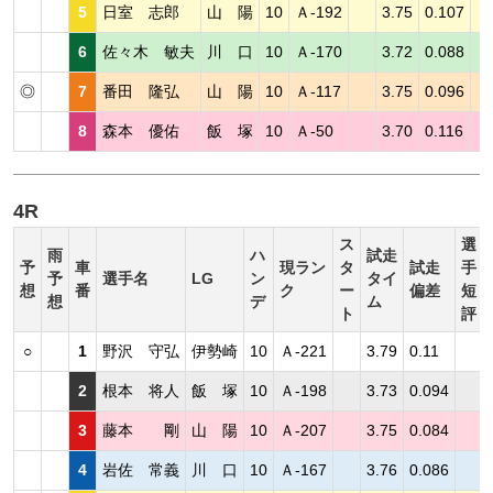
5
日室 志郎
山 陽
10
Ａ-192
3.75
0.107
6
佐々木 敏夫
川 口
10
Ａ-170
3.72
0.088
◎
7
番田 隆弘
山 陽
10
Ａ-117
3.75
0.096
8
森本 優佑
飯 塚
10
Ａ-50
3.70
0.116
4R
ス
選
雨
ハ
試走
予
車
現ラン
タ
試走
手
予
選手名
LG
ン
タイ
想
番
ク
ー
偏差
短
想
デ
ム
ト
評
○
1
野沢 守弘
伊勢崎
10
Ａ-221
3.79
0.11
2
根本 将人
飯 塚
10
Ａ-198
3.73
0.094
3
藤本 剛
山 陽
10
Ａ-207
3.75
0.084
4
岩佐 常義
川 口
10
Ａ-167
3.76
0.086