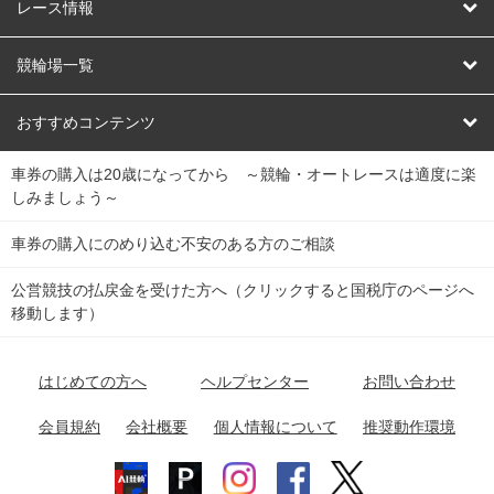
競輪
レース情報
オートレース
レース予想
競輪場一覧
競輪くじ
レース結果
北日本
函館競輪場
青森競輪場
いわき平競輪場
おすすめコンテンツ
車券の購入は20歳になってから ～競輪・オートレースは適度に楽
Dokanto!
キャリーオーバー一覧
関
競輪選手情報
弥彦競輪場
前橋競輪場
取手競輪場
宇都宮競輪場
しみましょう～
東
大宮競輪場
西武園競輪場
京王閣競輪場
立川競輪場
チャリロトプラザ
Perfecta Navi
車券の購入にのめり込む不安のある方のご相談
南
松戸競輪場
千葉競輪場
川崎競輪場
平塚競輪場
公営競技の払戻金を受けた方へ（クリックすると国税庁のページへ
netkeirin
関
移動します）
小田原競輪場
伊東競輪場
静岡競輪場
東
ケイリンガル
中
名古屋競輪場
岐阜競輪場
大垣競輪場
豊橋競輪場
はじめての方へ
ヘルプセンター
お問い合わせ
部
チャリレンジャー
富山競輪場
松阪競輪場
四日市競輪場
会員規約
会社概要
個人情報について
推奨動作環境
競輪場情報
近
福井競輪場
奈良競輪場
向日町競輪場
和歌山競輪場