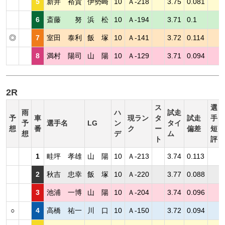
5
新井 裕貴
伊勢崎
10
Ａ-218
3.75
0.081
6
斎藤 努
浜 松
10
Ａ-194
3.71
0.1
◎
7
室田 泰利
飯 塚
10
Ａ-141
3.72
0.114
8
満村 陽司
山 陽
10
Ａ-129
3.71
0.094
2R
ス
選
雨
ハ
試走
予
車
現ラン
タ
試走
手
予
選手名
LG
ン
タイ
想
番
ク
ー
偏差
短
想
デ
ム
ト
評
1
畦坪 孝雄
山 陽
10
Ａ-213
3.74
0.113
2
秋吉 忠幸
飯 塚
10
Ａ-220
3.77
0.088
3
池浦 一博
山 陽
10
Ａ-204
3.74
0.096
○
4
高橋 祐一
川 口
10
Ａ-150
3.72
0.094