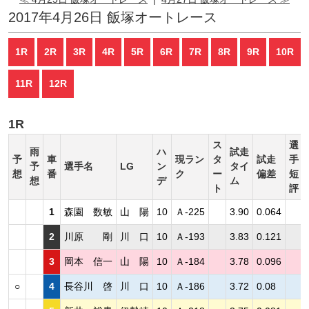
2017年4月26日 飯塚オートレース
1R
2R
3R
4R
5R
6R
7R
8R
9R
10R
11R
12R
1R
ス
選
雨
ハ
試走
予
車
現ラン
タ
試走
手
予
選手名
LG
ン
タイ
想
番
ク
ー
偏差
短
想
デ
ム
ト
評
1
森園 数敏
山 陽
10
Ａ-225
3.90
0.064
2
川原 剛
川 口
10
Ａ-193
3.83
0.121
3
岡本 信一
山 陽
10
Ａ-184
3.78
0.096
○
4
長谷川 啓
川 口
10
Ａ-186
3.72
0.08