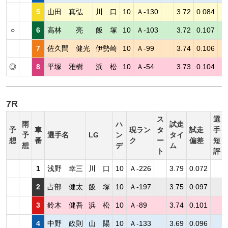
5
山田 真弘
川 口
10
Ａ-130
3.72
0.084
○
6
高林 亮
飯 塚
10
Ａ-103
3.72
0.107
7
佐久間 健光
伊勢崎
10
Ａ-99
3.74
0.106
◎
8
平塚 雅樹
浜 松
10
Ａ-54
3.73
0.104
7R
ス
選
雨
ハ
試走
予
車
現ラン
タ
試走
手
予
選手名
LG
ン
タイ
想
番
ク
ー
偏差
短
想
デ
ム
ト
評
1
浅野 幸三
川 口
10
Ａ-226
3.79
0.072
2
占部 健太
飯 塚
10
Ａ-197
3.75
0.097
3
鈴木 健吾
浜 松
10
Ａ-89
3.74
0.101
4
中野 政則
山 陽
10
Ａ-133
3.69
0.096