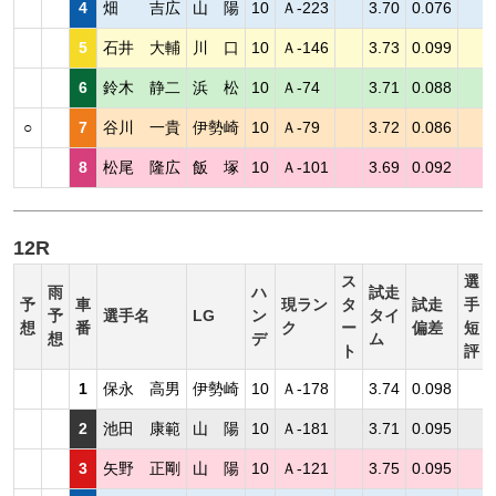
4
畑 吉広
山 陽
10
Ａ-223
3.70
0.076
5
石井 大輔
川 口
10
Ａ-146
3.73
0.099
6
鈴木 静二
浜 松
10
Ａ-74
3.71
0.088
○
7
谷川 一貴
伊勢崎
10
Ａ-79
3.72
0.086
8
松尾 隆広
飯 塚
10
Ａ-101
3.69
0.092
12R
ス
選
雨
ハ
試走
予
車
現ラン
タ
試走
手
予
選手名
LG
ン
タイ
想
番
ク
ー
偏差
短
想
デ
ム
ト
評
1
保永 高男
伊勢崎
10
Ａ-178
3.74
0.098
2
池田 康範
山 陽
10
Ａ-181
3.71
0.095
3
矢野 正剛
山 陽
10
Ａ-121
3.75
0.095