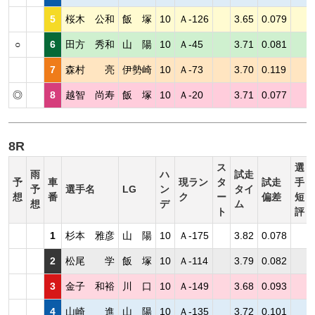
5
桜木 公和
飯 塚
10
Ａ-126
3.65
0.079
○
6
田方 秀和
山 陽
10
Ａ-45
3.71
0.081
7
森村 亮
伊勢崎
10
Ａ-73
3.70
0.119
◎
8
越智 尚寿
飯 塚
10
Ａ-20
3.71
0.077
8R
ス
選
雨
ハ
試走
予
車
現ラン
タ
試走
手
予
選手名
LG
ン
タイ
想
番
ク
ー
偏差
短
想
デ
ム
ト
評
1
杉本 雅彦
山 陽
10
Ａ-175
3.82
0.078
2
松尾 学
飯 塚
10
Ａ-114
3.79
0.082
3
金子 和裕
川 口
10
Ａ-149
3.68
0.093
4
山崎 進
山 陽
10
Ａ-135
3.72
0.101