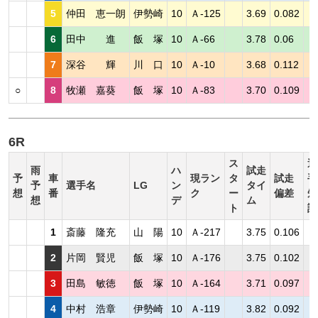
5
仲田 恵一朗
伊勢崎
10
Ａ-125
3.69
0.082
6
田中 進
飯 塚
10
Ａ-66
3.78
0.06
7
深谷 輝
川 口
10
Ａ-10
3.68
0.112
○
8
牧瀬 嘉葵
飯 塚
10
Ａ-83
3.70
0.109
6R
ス
選
雨
ハ
試走
予
車
現ラン
タ
試走
手
予
選手名
LG
ン
タイ
想
番
ク
ー
偏差
短
想
デ
ム
ト
評
1
斎藤 隆充
山 陽
10
Ａ-217
3.75
0.106
2
片岡 賢児
飯 塚
10
Ａ-176
3.75
0.102
3
田島 敏徳
飯 塚
10
Ａ-164
3.71
0.097
4
中村 浩章
伊勢崎
10
Ａ-119
3.82
0.092