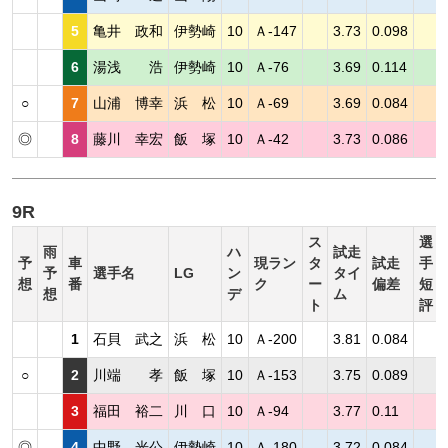
5
亀井 政和
伊勢崎
10
Ａ-147
3.73
0.098
6
湯浅 浩
伊勢崎
10
Ａ-76
3.69
0.114
○
7
山浦 博幸
浜 松
10
Ａ-69
3.69
0.084
◎
8
藤川 幸宏
飯 塚
10
Ａ-42
3.73
0.086
9R
ス
選
雨
ハ
試走
予
車
現ラン
タ
試走
手
予
選手名
LG
ン
タイ
想
番
ク
ー
偏差
短
想
デ
ム
ト
評
1
石貝 武之
浜 松
10
Ａ-200
3.81
0.084
○
2
川端 孝
飯 塚
10
Ａ-153
3.75
0.089
3
福田 裕二
川 口
10
Ａ-94
3.77
0.11
◎
4
中野 光公
伊勢崎
10
Ａ-180
3.72
0.084