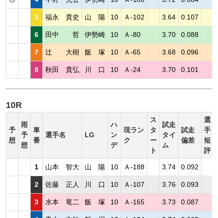
5
福永 貴史
山 陽
10
Ａ-102
3.64
0.107
6
田中 哲
伊勢崎
10
Ａ-80
3.70
0.088
7
辻 大樹
飯 塚
10
Ａ-65
3.68
0.096
8
秋田 貴弘
川 口
10
Ａ-24
3.70
0.101
10R
ス
選
雨
ハ
試走
予
車
現ラン
タ
試走
手
予
選手名
LG
ン
タイ
想
番
ク
ー
偏差
短
想
デ
ム
ト
評
1
山本 智大
山 陽
10
Ａ-188
3.74
0.092
2
佐藤 正人
川 口
10
Ａ-107
3.76
0.093
3
水本 竜二
飯 塚
10
Ａ-165
3.73
0.087