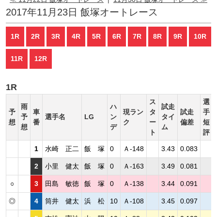
2017年11月23日 飯塚オートレース
1R
2R
3R
4R
5R
6R
7R
8R
9R
10R
11R
12R
1R
ス
選
雨
ハ
試走
予
車
現ラン
タ
試走
手
予
選手名
LG
ン
タイ
想
番
ク
ー
偏差
短
想
デ
ム
ト
評
1
水崎 正二
飯 塚
0
Ａ-148
3.43
0.083
2
小里 健太
飯 塚
0
Ａ-163
3.49
0.081
○
3
田島 敏徳
飯 塚
0
Ａ-138
3.44
0.091
◎
4
筒井 健太
浜 松
10
Ａ-108
3.45
0.097