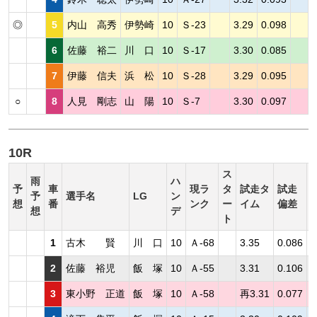
◎
5
内山 高秀
伊勢崎
10
Ｓ-23
3.29
0.098
6
佐藤 裕二
川 口
10
Ｓ-17
3.30
0.085
7
伊藤 信夫
浜 松
10
Ｓ-28
3.29
0.095
○
8
人見 剛志
山 陽
10
Ｓ-7
3.30
0.097
10R
ス
雨
ハ
予
車
現ラ
タ
試走タ
試走
予
選手名
LG
ン
想
番
ンク
ー
イム
偏差
想
デ
ト
1
古木 賢
川 口
10
Ａ-68
3.35
0.086
2
佐藤 裕児
飯 塚
10
Ａ-55
3.31
0.106
3
東小野 正道
飯 塚
10
Ａ-58
再3.31
0.077