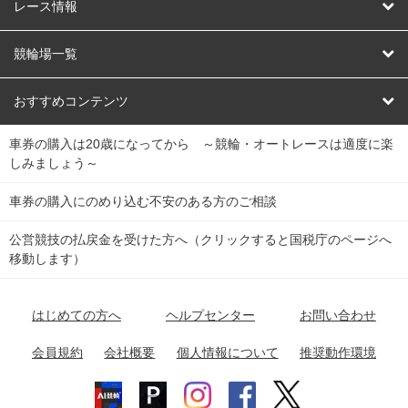
競輪
レース情報
オートレース
レース予想
競輪場一覧
競輪くじ
レース結果
北日本
函館競輪場
青森競輪場
いわき平競輪場
おすすめコンテンツ
車券の購入は20歳になってから ～競輪・オートレースは適度に楽
Dokanto!
キャリーオーバー一覧
関
競輪選手情報
弥彦競輪場
前橋競輪場
取手競輪場
宇都宮競輪場
しみましょう～
東
大宮競輪場
西武園競輪場
京王閣競輪場
立川競輪場
チャリロトプラザ
Perfecta Navi
車券の購入にのめり込む不安のある方のご相談
南
松戸競輪場
千葉競輪場
川崎競輪場
平塚競輪場
公営競技の払戻金を受けた方へ（クリックすると国税庁のページへ
netkeirin
関
移動します）
小田原競輪場
伊東競輪場
静岡競輪場
東
ケイリンガル
中
名古屋競輪場
岐阜競輪場
大垣競輪場
豊橋競輪場
はじめての方へ
ヘルプセンター
お問い合わせ
部
チャリレンジャー
富山競輪場
松阪競輪場
四日市競輪場
会員規約
会社概要
個人情報について
推奨動作環境
競輪場情報
近
福井競輪場
奈良競輪場
向日町競輪場
和歌山競輪場