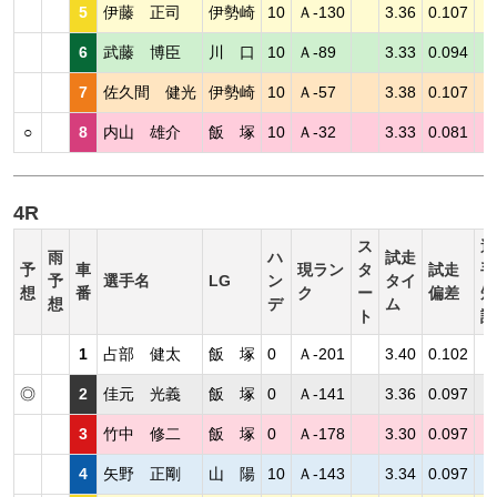
5
伊藤 正司
伊勢崎
10
Ａ-130
3.36
0.107
6
武藤 博臣
川 口
10
Ａ-89
3.33
0.094
7
佐久間 健光
伊勢崎
10
Ａ-57
3.38
0.107
○
8
内山 雄介
飯 塚
10
Ａ-32
3.33
0.081
4R
ス
選
雨
ハ
試走
予
車
現ラン
タ
試走
手
予
選手名
LG
ン
タイ
想
番
ク
ー
偏差
短
想
デ
ム
ト
評
1
占部 健太
飯 塚
0
Ａ-201
3.40
0.102
◎
2
佳元 光義
飯 塚
0
Ａ-141
3.36
0.097
3
竹中 修二
飯 塚
0
Ａ-178
3.30
0.097
4
矢野 正剛
山 陽
10
Ａ-143
3.34
0.097