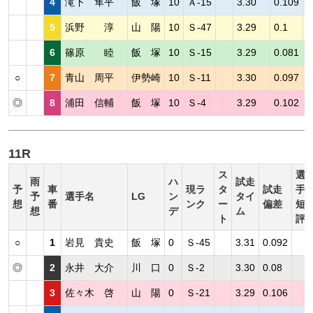
4
滝下 隼平
飯 塚
10
Ａ-15
3.30
0.109
5
浜野 淳
山 陽
10
Ｓ-47
3.29
0.1
6
篠原 睦
飯 塚
10
Ｓ-15
3.29
0.081
○
7
青山 周平
伊勢崎
10
Ｓ-11
3.30
0.097
◎
8
浦田 信輔
飯 塚
10
Ｓ-4
3.29
0.102
11R
ス
選
雨
ハ
試走
予
車
現ラ
タ
試走
手
予
選手名
LG
ン
タイ
想
番
ンク
ー
偏差
短
想
デ
ム
ト
評
○
1
岩見 貴史
飯 塚
0
Ｓ-45
3.31
0.092
◎
2
永井 大介
川 口
0
Ｓ-2
3.30
0.08
3
佐々木 啓
山 陽
0
Ｓ-21
3.29
0.106