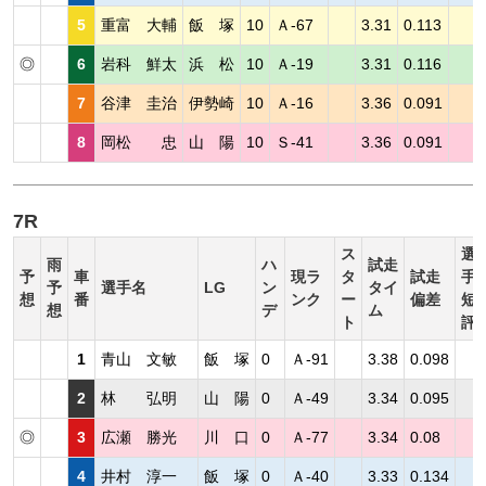
5
重富 大輔
飯 塚
10
Ａ-67
3.31
0.113
◎
6
岩科 鮮太
浜 松
10
Ａ-19
3.31
0.116
7
谷津 圭治
伊勢崎
10
Ａ-16
3.36
0.091
8
岡松 忠
山 陽
10
Ｓ-41
3.36
0.091
7R
ス
選
雨
ハ
試走
予
車
現ラ
タ
試走
手
予
選手名
LG
ン
タイ
想
番
ンク
ー
偏差
短
想
デ
ム
ト
評
1
青山 文敏
飯 塚
0
Ａ-91
3.38
0.098
2
林 弘明
山 陽
0
Ａ-49
3.34
0.095
◎
3
広瀬 勝光
川 口
0
Ａ-77
3.34
0.08
4
井村 淳一
飯 塚
0
Ａ-40
3.33
0.134