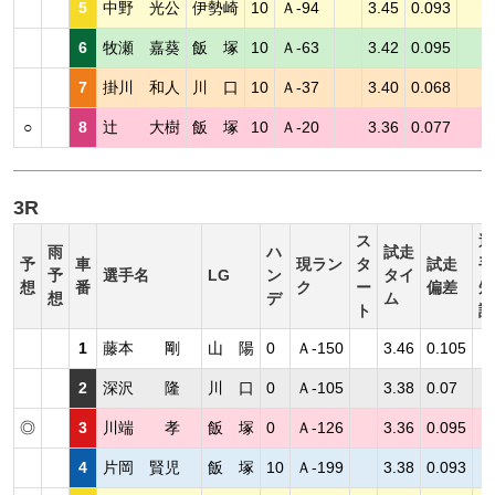
5
中野 光公
伊勢崎
10
Ａ-94
3.45
0.093
6
牧瀬 嘉葵
飯 塚
10
Ａ-63
3.42
0.095
7
掛川 和人
川 口
10
Ａ-37
3.40
0.068
○
8
辻 大樹
飯 塚
10
Ａ-20
3.36
0.077
3R
ス
選
雨
ハ
試走
予
車
現ラン
タ
試走
手
予
選手名
LG
ン
タイ
想
番
ク
ー
偏差
短
想
デ
ム
ト
評
1
藤本 剛
山 陽
0
Ａ-150
3.46
0.105
2
深沢 隆
川 口
0
Ａ-105
3.38
0.07
◎
3
川端 孝
飯 塚
0
Ａ-126
3.36
0.095
4
片岡 賢児
飯 塚
10
Ａ-199
3.38
0.093