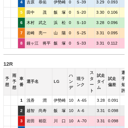
4
吉原 恭佑
伊勢崎
0
Ｓ-39
3.29
0.093
5
田中 茂
飯 塚
0
Ｓ-20
3.30
0.106
6
木村 武之
浜 松
0
Ｓ-10
3.28
0.096
7
岩崎 亮一
山 陽
0
Ｓ-25
3.31
0.095
8
鐘ヶ江 将平
飯 塚
0
Ｓ-33
3.31
0.112
12R
ス
選
雨
ハ
試走
予
車
現ラ
タ
試走
手
予
選手名
LG
ン
タイ
想
番
ンク
ー
偏差
短
想
デ
ム
ト
評
1
浅香 潤
伊勢崎
10
Ａ-65
3.28
0.091
2
越智 尚寿
飯 塚
10
Ａ-6
3.31
0.098
3
岩田 裕臣
川 口
10
Ａ-70
3.31
0.098