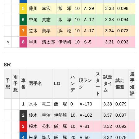
5
藤川 幸宏
飯 塚
10
Ａ-29
3.33
0.098
6
中尾 貴志
飯 塚
10
Ａ-12
3.33
0.094
7
笠木 美孝
浜 松
10
Ａ-17
3.34
0.073
○
8
早川 清太郎
伊勢崎
10
Ｓ-5
3.31
0.093
8R
ス
選
雨
ハ
試走
予
車
現ラン
タ
試走
手
予
選手名
LG
ン
タイ
想
番
ク
ー
偏差
短
想
デ
ム
ト
評
1
水本 竜二
飯 塚
0
Ａ-179
3.38
0.079
2
鈴木 幸治
伊勢崎
10
Ａ-102
3.37
0.097
3
桜木 公和
飯 塚
10
Ａ-81
3.32
0.092
4
松尾 隆広
飯 塚
20
Ａ-50
3.32
0.075