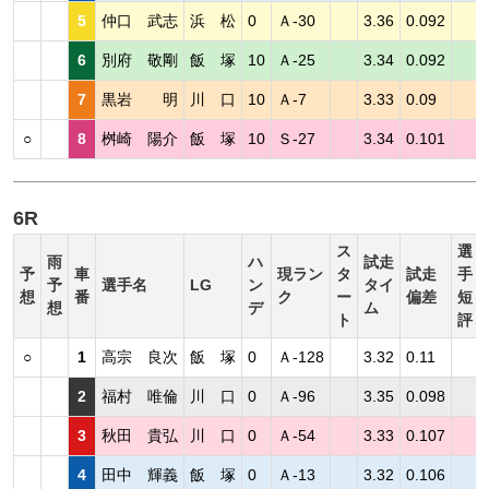
5
仲口 武志
浜 松
0
Ａ-30
3.36
0.092
6
別府 敬剛
飯 塚
10
Ａ-25
3.34
0.092
7
黒岩 明
川 口
10
Ａ-7
3.33
0.09
○
8
桝崎 陽介
飯 塚
10
Ｓ-27
3.34
0.101
6R
ス
選
雨
ハ
試走
予
車
現ラン
タ
試走
手
予
選手名
LG
ン
タイ
想
番
ク
ー
偏差
短
想
デ
ム
ト
評
○
1
高宗 良次
飯 塚
0
Ａ-128
3.32
0.11
2
福村 唯倫
川 口
0
Ａ-96
3.35
0.098
3
秋田 貴弘
川 口
0
Ａ-54
3.33
0.107
4
田中 輝義
飯 塚
0
Ａ-13
3.32
0.106