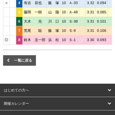
○
4
有吉 辰也
飯 塚
10
Ａ-33
3.32
0.094
5
藤岡 一樹
山 陽
10
Ａ-48
3.31
0.085
6
大木 光
川 口
10
Ｓ-38
3.31
0.101
7
荒尾 聡
飯 塚
10
Ｓ-9
3.31
0.106
◎
8
鈴木 圭一郎
浜 松
10
Ｓ-1
3.30
0.093
一覧に戻る
はじめての方へ
はじめての方へ
開催カレンダー