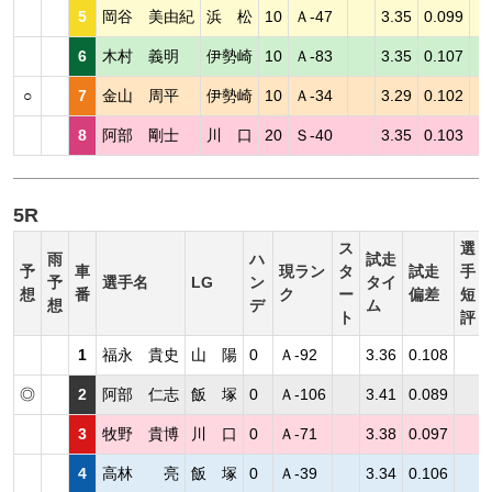
5
岡谷 美由紀
浜 松
10
Ａ-47
3.35
0.099
6
木村 義明
伊勢崎
10
Ａ-83
3.35
0.107
○
7
金山 周平
伊勢崎
10
Ａ-34
3.29
0.102
8
阿部 剛士
川 口
20
Ｓ-40
3.35
0.103
5R
ス
選
雨
ハ
試走
予
車
現ラン
タ
試走
手
予
選手名
LG
ン
タイ
想
番
ク
ー
偏差
短
想
デ
ム
ト
評
1
福永 貴史
山 陽
0
Ａ-92
3.36
0.108
◎
2
阿部 仁志
飯 塚
0
Ａ-106
3.41
0.089
3
牧野 貴博
川 口
0
Ａ-71
3.38
0.097
4
高林 亮
飯 塚
0
Ａ-39
3.34
0.106