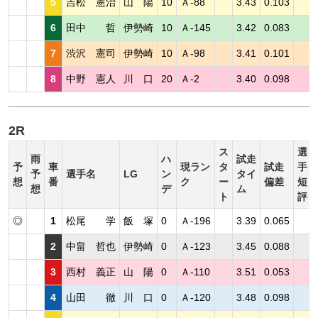
5
吉松 憲治
山 陽
10
Ａ-88
3.43
0.103
6
田中 哲
伊勢崎
10
Ａ-145
3.42
0.083
7
渋沢 憲司
伊勢崎
10
Ａ-98
3.41
0.101
8
中野 憲人
川 口
20
Ａ-2
3.40
0.098
2R
ス
選
雨
ハ
試走
予
車
現ラン
タ
試走
手
予
選手名
LG
ン
タイ
想
番
ク
ー
偏差
短
想
デ
ム
ト
評
◎
1
松尾 学
飯 塚
0
Ａ-196
3.39
0.065
2
中畠 哲也
伊勢崎
0
Ａ-123
3.45
0.088
3
西村 義正
山 陽
0
Ａ-110
3.51
0.053
4
山田 徹
川 口
0
Ａ-120
3.48
0.098