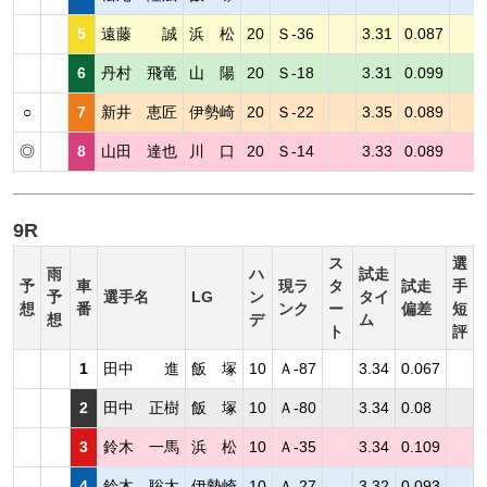
5
遠藤 誠
浜 松
20
Ｓ-36
3.31
0.087
6
丹村 飛竜
山 陽
20
Ｓ-18
3.31
0.099
○
7
新井 恵匠
伊勢崎
20
Ｓ-22
3.35
0.089
◎
8
山田 達也
川 口
20
Ｓ-14
3.33
0.089
9R
ス
選
雨
ハ
試走
予
車
現ラ
タ
試走
手
予
選手名
LG
ン
タイ
想
番
ンク
ー
偏差
短
想
デ
ム
ト
評
1
田中 進
飯 塚
10
Ａ-87
3.34
0.067
2
田中 正樹
飯 塚
10
Ａ-80
3.34
0.08
3
鈴木 一馬
浜 松
10
Ａ-35
3.34
0.109
4
鈴木 聡太
伊勢崎
10
Ａ-27
3.32
0.093