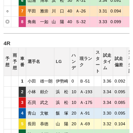
6
山浦 博幸
浜 松
30
Ａ-31
3.34
0.091
○
7
平田 雅崇
川 口
40
Ａ-26
3.31
0.094
◎
8
角南 一如
山 陽
40
Ｓ-32
3.33
0.099
4R
ス
選
雨
ハ
試走
予
車
現ラン
タ
試走
手
予
選手名
LG
ン
タイ
想
番
ク
ー
偏差
短
想
デ
ム
ト
評
1
小田 雄一朗
伊勢崎
0
Ｂ-51
3.36
0.092
2
小林 頼介
浜 松
10
Ａ-193
3.34
0.095
3
石貝 武之
浜 松
10
Ａ-175
3.34
0.085
4
青山 文敏
飯 塚
20
Ａ-91
3.30
0.095
5
長田 恭徳
山 陽
20
Ａ-69
3.32
0.104