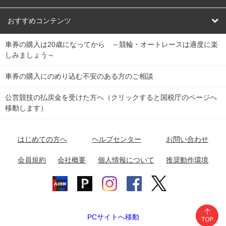
競輪くじ
レース結果
北日本
函館競輪場
青森競輪場
いわき平競輪場
おすすめコンテンツ
車券の購入は20歳になってから ～競輪・オートレースは適度に楽
Dokanto!
キャリーオーバー一覧
関
競輪選手情報
弥彦競輪場
前橋競輪場
取手競輪場
宇都宮競輪場
しみましょう～
東
大宮競輪場
西武園競輪場
京王閣競輪場
立川競輪場
チャリロトプラザ
Perfecta Navi
車券の購入にのめり込む不安のある方のご相談
南
松戸競輪場
千葉競輪場
川崎競輪場
平塚競輪場
公営競技の払戻金を受けた方へ（クリックすると国税庁のページへ
netkeirin
関
移動します）
小田原競輪場
伊東競輪場
静岡競輪場
東
ケイリンガル
中
名古屋競輪場
岐阜競輪場
大垣競輪場
豊橋競輪場
はじめての方へ
ヘルプセンター
お問い合わせ
部
チャリレンジャー
富山競輪場
松阪競輪場
四日市競輪場
会員規約
会社概要
個人情報について
推奨動作環境
競輪場情報
近
福井競輪場
奈良競輪場
向日町競輪場
和歌山競輪場
畿
岸和田競輪場
オートレース場情報
PCサイトへ移動