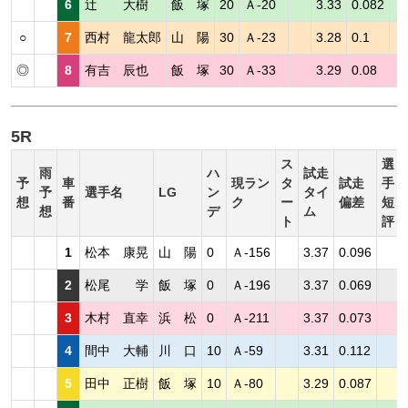
6
辻 大樹
飯 塚
20
Ａ-20
3.33
0.082
○
7
西村 龍太郎
山 陽
30
Ａ-23
3.28
0.1
◎
8
有吉 辰也
飯 塚
30
Ａ-33
3.29
0.08
5R
ス
選
雨
ハ
試走
予
車
現ラン
タ
試走
手
予
選手名
LG
ン
タイ
想
番
ク
ー
偏差
短
想
デ
ム
ト
評
1
松本 康晃
山 陽
0
Ａ-156
3.37
0.096
2
松尾 学
飯 塚
0
Ａ-196
3.37
0.069
3
木村 直幸
浜 松
0
Ａ-211
3.37
0.073
4
間中 大輔
川 口
10
Ａ-59
3.31
0.112
5
田中 正樹
飯 塚
10
Ａ-80
3.29
0.087