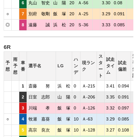
6
丸山 智史
山 陽
20
Ａ-56
3.30
0.08
○
7
別府 敬剛
飯 塚
20
Ａ-25
3.29
0.091
◎
8
遠藤 誠
浜 松
20
Ｓ-36
3.33
0.085
6R
ス
選
雨
ハ
試走
予
車
現ラン
タ
試走
手
予
選手名
LG
ン
タイ
想
番
ク
ー
偏差
短
想
デ
ム
ト
評
1
斎藤 努
浜 松
0
Ａ-215
3.41
0.094
2
日室 志郎
山 陽
0
Ａ-206
3.35
0.091
3
川端 孝
飯 塚
0
Ａ-126
3.32
0.097
○
4
牧瀬 嘉葵
飯 塚
10
Ａ-63
3.29
0.085
5
高宗 良次
飯 塚
10
Ａ-128
3.27
0.108