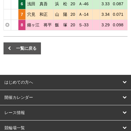
6
浅田 真吾
浜 松
20
Ａ-46
3.33
0.087
7
穴見 和正
山 陽
20
Ａ-14
3.34
0.071
◎
8
鐘ヶ江 将平
飯 塚
20
Ｓ-33
3.29
0.098
一覧に戻る
はじめての方へ
はじめての方へ
開催カレンダー
競輪
レース情報
オートレース
レース予想
競輪場一覧