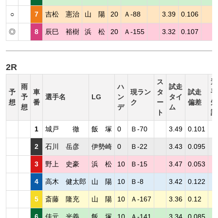
○
7
吉松 憲治
山 陽
20
Ａ-88
3.39
0.106
◎
8
辰巳 裕樹
浜 松
20
Ａ-155
3.32
0.107
2R
ス
選
雨
ハ
試走
予
車
現ラン
タ
試走
手
予
選手名
LG
ン
タイ
想
番
ク
ー
偏差
短
想
デ
ム
ト
評
1
城戸 徹
飯 塚
0
Ｂ-70
3.49
0.101
2
石川 岳彦
伊勢崎
0
Ｂ-22
3.43
0.095
3
野上 史豪
浜 松
10
Ｂ-15
3.47
0.053
4
高木 健太郎
山 陽
10
Ｂ-8
3.42
0.122
5
斎藤 隆充
山 陽
10
Ａ-167
3.36
0.12
6
佳元 光義
飯 塚
10
Ａ-141
3.34
0.085