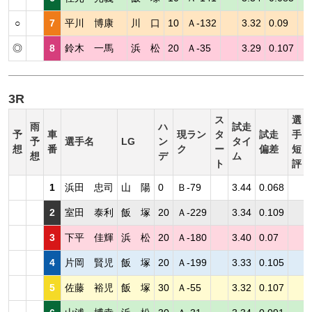
○
7
平川 博康
川 口
10
Ａ-132
3.32
0.09
◎
8
鈴木 一馬
浜 松
20
Ａ-35
3.29
0.107
3R
ス
選
雨
ハ
試走
予
車
現ラン
タ
試走
手
予
選手名
LG
ン
タイ
想
番
ク
ー
偏差
短
想
デ
ム
ト
評
1
浜田 忠司
山 陽
0
Ｂ-79
3.44
0.068
2
室田 泰利
飯 塚
20
Ａ-229
3.34
0.109
3
下平 佳輝
浜 松
20
Ａ-180
3.40
0.07
4
片岡 賢児
飯 塚
20
Ａ-199
3.33
0.105
5
佐藤 裕児
飯 塚
30
Ａ-55
3.32
0.107