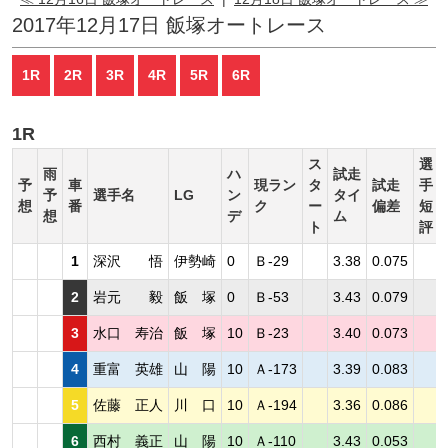
2017年12月17日 飯塚オートレース
1R
2R
3R
4R
5R
6R
1R
ス
選
雨
ハ
試走
予
車
現ラン
タ
試走
手
予
選手名
LG
ン
タイ
想
番
ク
ー
偏差
短
想
デ
ム
ト
評
1
深沢 悟
伊勢崎
0
Ｂ-29
3.38
0.075
2
岩元 毅
飯 塚
0
Ｂ-53
3.43
0.079
3
水口 寿治
飯 塚
10
Ｂ-23
3.40
0.073
4
重富 英雄
山 陽
10
Ａ-173
3.39
0.083
5
佐藤 正人
川 口
10
Ａ-194
3.36
0.086
6
西村 義正
山 陽
10
Ａ-110
3.43
0.053