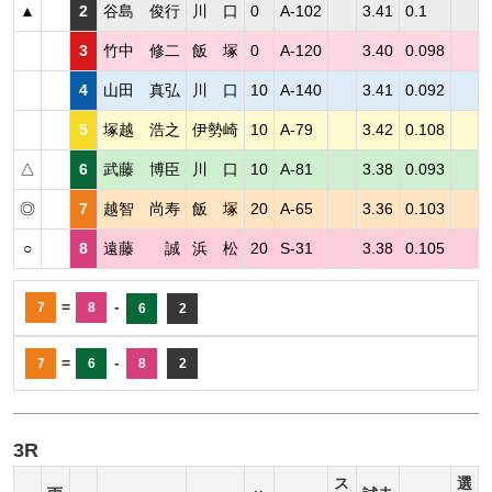
▲
2
谷島 俊行
川 口
0
A-102
3.41
0.1
3
竹中 修二
飯 塚
0
A-120
3.40
0.098
4
山田 真弘
川 口
10
A-140
3.41
0.092
5
塚越 浩之
伊勢崎
10
A-79
3.42
0.108
△
6
武藤 博臣
川 口
10
A-81
3.38
0.093
◎
7
越智 尚寿
飯 塚
20
A-65
3.36
0.103
○
8
遠藤 誠
浜 松
20
S-31
3.38
0.105
=
-
7
8
6
2
=
-
7
6
8
2
3R
ス
選