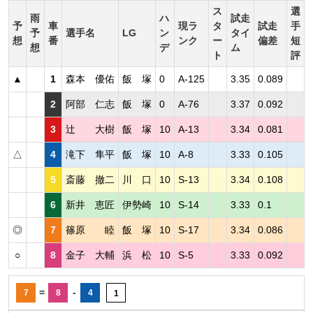
ス
選
雨
ハ
試走
予
車
現ラ
タ
試走
手
予
選手名
LG
ン
タイ
想
番
ンク
ー
偏差
短
想
デ
ム
ト
評
▲
1
森本 優佑
飯 塚
0
A-125
3.35
0.089
2
阿部 仁志
飯 塚
0
A-76
3.37
0.092
3
辻 大樹
飯 塚
10
A-13
3.34
0.081
△
4
滝下 隼平
飯 塚
10
A-8
3.33
0.105
5
斎藤 撤二
川 口
10
S-13
3.34
0.108
6
新井 恵匠
伊勢崎
10
S-14
3.33
0.1
◎
7
篠原 睦
飯 塚
10
S-17
3.34
0.086
○
8
金子 大輔
浜 松
10
S-5
3.33
0.092
=
-
7
8
4
1