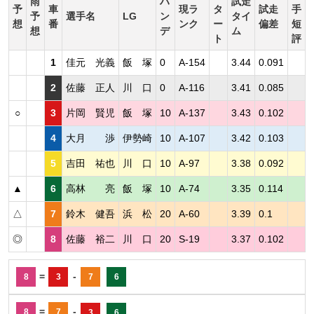
雨
ハ
試走
予
車
現ラ
タ
試走
手
予
選手名
LG
ン
タイ
想
番
ンク
ー
偏差
短
想
デ
ム
ト
評
1
佳元 光義
飯 塚
0
A-154
3.44
0.091
2
佐藤 正人
川 口
0
A-116
3.41
0.085
○
3
片岡 賢児
飯 塚
10
A-137
3.43
0.102
4
大月 渉
伊勢崎
10
A-107
3.42
0.103
5
吉田 祐也
川 口
10
A-97
3.38
0.092
▲
6
高林 亮
飯 塚
10
A-74
3.35
0.114
△
7
鈴木 健吾
浜 松
20
A-60
3.39
0.1
◎
8
佐藤 裕二
川 口
20
S-19
3.37
0.102
=
-
8
3
7
6
=
-
8
7
3
6