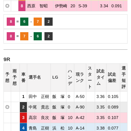
◎
8
西原 智昭
伊勢崎
20
S-39
3.34
0.091
=
-
8
6
7
2
=
-
8
7
6
2
9R
ス
選
雨
ハ
試走
予
車
現ラ
タ
試走
手
予
選手名
LG
ン
タイ
想
番
ンク
ー
偏差
短
想
デ
ム
ト
評
1
田中 正樹
飯 塚
0
A-50
3.36
0.105
◎
2
中尾 貴志
飯 塚
0
A-90
3.35
0.089
3
高宗 良次
飯 塚
10
A-42
3.35
0.107
4
青島 正樹
浜 松
10
A-14
3.38
0.077