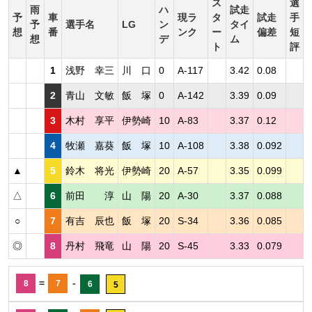
ス
選
雨
ハ
試走
予
車
現ラ
タ
試走
手
予
選手名
LG
ン
タイ
想
番
ンク
ー
偏差
短
想
デ
ム
ト
評
1
浅野 幸三
川 口
0
A-117
3.42
0.08
2
青山 文敏
飯 塚
0
A-142
3.39
0.09
3
木村 享平
伊勢崎
10
A-83
3.37
0.12
4
牧瀬 嘉葵
飯 塚
10
A-108
3.38
0.092
▲
5
鈴木 将光
伊勢崎
20
A-57
3.35
0.099
△
6
前田 淳
山 陽
20
A-30
3.37
0.088
○
7
有吉 辰也
飯 塚
20
S-34
3.36
0.085
◎
8
丹村 飛竜
山 陽
20
S-45
3.33
0.079
=
-
8
7
6
5