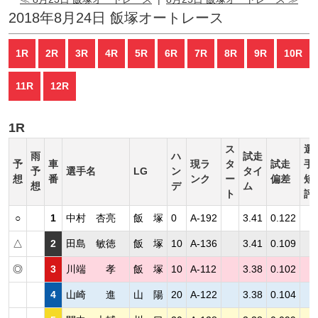
2018年8月24日 飯塚オートレース
1R
2R
3R
4R
5R
6R
7R
8R
9R
10R
11R
12R
1R
ス
選
雨
ハ
試走
予
車
現ラ
タ
試走
手
予
選手名
LG
ン
タイ
想
番
ンク
ー
偏差
短
想
デ
ム
ト
評
○
1
中村 杏亮
飯 塚
0
A-192
3.41
0.122
△
2
田島 敏徳
飯 塚
10
A-136
3.41
0.109
◎
3
川端 孝
飯 塚
10
A-112
3.38
0.102
4
山崎 進
山 陽
20
A-122
3.38
0.104