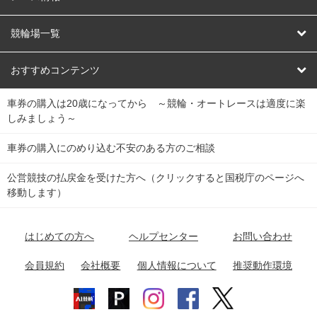
オートレース
レース予想
競輪場一覧
競輪くじ
レース結果
北日本
函館競輪場
青森競輪場
いわき平競輪場
おすすめコンテンツ
車券の購入は20歳になってから ～競輪・オートレースは適度に楽
Dokanto!
キャリーオーバー一覧
関
競輪選手情報
弥彦競輪場
前橋競輪場
取手競輪場
宇都宮競輪場
しみましょう～
東
大宮競輪場
西武園競輪場
京王閣競輪場
立川競輪場
チャリロトプラザ
Perfecta Navi
車券の購入にのめり込む不安のある方のご相談
南
松戸競輪場
千葉競輪場
川崎競輪場
平塚競輪場
公営競技の払戻金を受けた方へ（クリックすると国税庁のページへ
netkeirin
関
移動します）
小田原競輪場
伊東競輪場
静岡競輪場
東
ケイリンガル
中
名古屋競輪場
岐阜競輪場
大垣競輪場
豊橋競輪場
はじめての方へ
ヘルプセンター
お問い合わせ
部
チャリレンジャー
富山競輪場
松阪競輪場
四日市競輪場
会員規約
会社概要
個人情報について
推奨動作環境
競輪場情報
近
福井競輪場
奈良競輪場
向日町競輪場
和歌山競輪場
畿