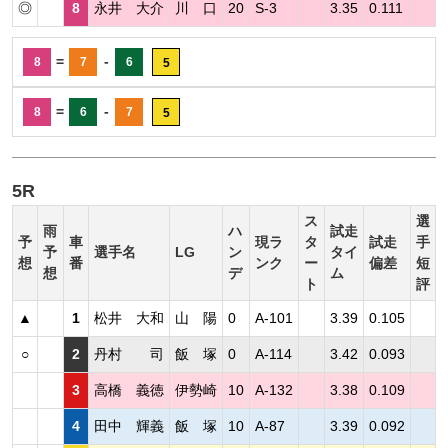
◎
8
永井 大介
川 口
20
S-3
3.35
0.111
=
-
8
7
6
5
=
-
8
6
7
5
5R
ス
選
雨
ハ
試走
予
車
現ラ
タ
試走
手
予
選手名
LG
ン
タイ
想
番
ンク
ー
偏差
短
想
デ
ム
ト
評
▲
1
松井 大和
山 陽
0
A-101
3.39
0.105
○
2
丹村 司
飯 塚
0
A-114
3.42
0.093
3
高橋 義徳
伊勢崎
10
A-132
3.38
0.109
4
田中 輝義
飯 塚
10
A-87
3.39
0.092