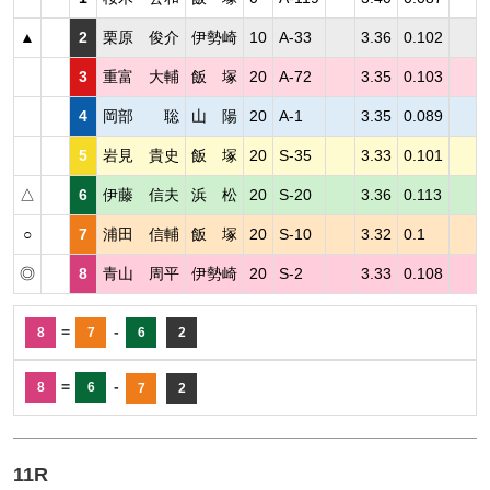
▲
2
栗原 俊介
伊勢崎
10
A-33
3.36
0.102
3
重富 大輔
飯 塚
20
A-72
3.35
0.103
4
岡部 聡
山 陽
20
A-1
3.35
0.089
5
岩見 貴史
飯 塚
20
S-35
3.33
0.101
△
6
伊藤 信夫
浜 松
20
S-20
3.36
0.113
○
7
浦田 信輔
飯 塚
20
S-10
3.32
0.1
◎
8
青山 周平
伊勢崎
20
S-2
3.33
0.108
=
-
8
7
6
2
=
-
8
6
7
2
11R