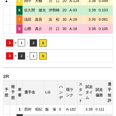
▲
5
間中 大輔
川 口
20
A-128
3.38
0.099
6
佐久間 健光
伊勢崎
20
A-93
3.39
0.103
7
浅田 真吾
浜 松
30
A-29
3.35
0.081
8
山際 真介
川 口
30
A-18
3.38
0.105
=
-
3
1
2
5
=
-
3
2
1
5
2R
ス
選
雨
ハ
試走
予
車
現ラ
タ
試走
手
予
選手名
LG
ン
タイ
想
番
ンク
ー
偏差
短
想
デ
ム
ト
評
1
西村 昭紀
飯 塚
0
A-182
3.38
0.111