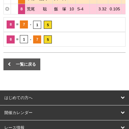
◎
8
荒尾 聡
飯 塚
10
S-4
3.32
0.105
=
-
8
7
1
5
=
-
8
1
7
5
一覧に戻る
はじめての方へ
はじめての方へ
開催カレンダー
競輪
レース情報