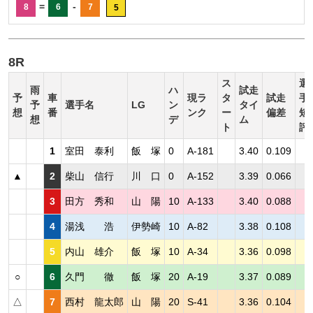
=
-
8
6
7
5
8R
ス
選
雨
ハ
試走
予
車
現ラ
タ
試走
手
予
選手名
LG
ン
タイ
想
番
ンク
ー
偏差
短
想
デ
ム
ト
評
1
室田 泰利
飯 塚
0
A-181
3.40
0.109
▲
2
柴山 信行
川 口
0
A-152
3.39
0.066
3
田方 秀和
山 陽
10
A-133
3.40
0.088
4
湯浅 浩
伊勢崎
10
A-82
3.38
0.108
5
内山 雄介
飯 塚
10
A-34
3.36
0.098
○
6
久門 徹
飯 塚
20
A-19
3.37
0.089
△
7
西村 龍太郎
山 陽
20
S-41
3.36
0.104