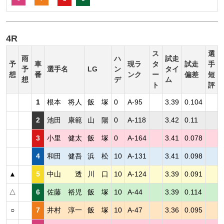
4R
ス
選
雨
ハ
試走
予
車
現ラ
タ
試走
手
予
選手名
LG
ン
タイ
想
番
ンク
ー
偏差
短
想
デ
ム
ト
評
1
根本 将人
飯 塚
0
A-95
3.39
0.104
2
池田 康範
山 陽
0
A-118
3.42
0.11
3
小里 健太
飯 塚
0
A-164
3.41
0.078
4
和田 健吾
浜 松
10
A-131
3.41
0.098
▲
5
中山 透
川 口
10
A-124
3.39
0.091
△
6
佐藤 裕児
飯 塚
10
A-44
3.39
0.114
○
7
井村 淳一
飯 塚
10
A-47
3.36
0.095