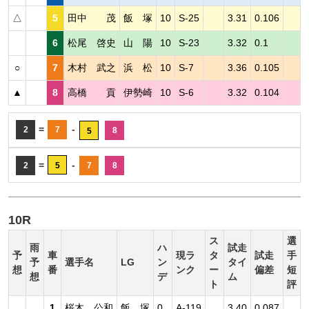
△
5
田中 茂
飯 塚
10
S-25
3.31
0.106
6
松尾 啓史
山 陽
10
S-23
3.32
0.1
○
7
木村 武之
浜 松
10
S-7
3.36
0.105
▲
8
高橋 貢
伊勢崎
10
S-6
3.32
0.104
=
-
2
7
8
5
=
-
2
5
7
8
10R
ス
選
雨
ハ
試走
予
車
現ラ
タ
試走
手
予
選手名
LG
ン
タイ
想
番
ンク
ー
偏差
短
想
デ
ム
ト
評
1
桜木 公和
飯 塚
0
A-119
3.40
0.087