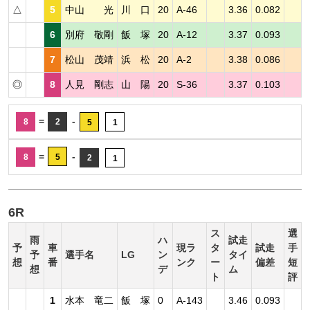
△
5
中山 光
川 口
20
A-46
3.36
0.082
6
別府 敬剛
飯 塚
20
A-12
3.37
0.093
7
松山 茂靖
浜 松
20
A-2
3.38
0.086
◎
8
人見 剛志
山 陽
20
S-36
3.37
0.103
=
-
8
2
5
1
=
-
8
5
2
1
6R
ス
選
雨
ハ
試走
予
車
現ラ
タ
試走
手
予
選手名
LG
ン
タイ
想
番
ンク
ー
偏差
短
想
デ
ム
ト
評
1
水本 竜二
飯 塚
0
A-143
3.46
0.093