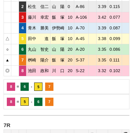
2
松生 信二
山 陽
0
A-86
3.39
0.115
3
藤川 幸宏
飯 塚
10
A-106
3.42
0.077
4
青木 勝美
伊勢崎
10
A-70
3.39
0.087
△
5
田中 進
飯 塚
10
A-45
3.38
0.099
○
6
丸山 智史
山 陽
20
A-20
3.35
0.086
▲
7
桝崎 陽介
飯 塚
20
S-37
3.35
0.111
◎
8
池田 政和
川 口
20
S-22
3.32
0.102
=
-
8
6
7
5
=
-
8
5
6
7
7R