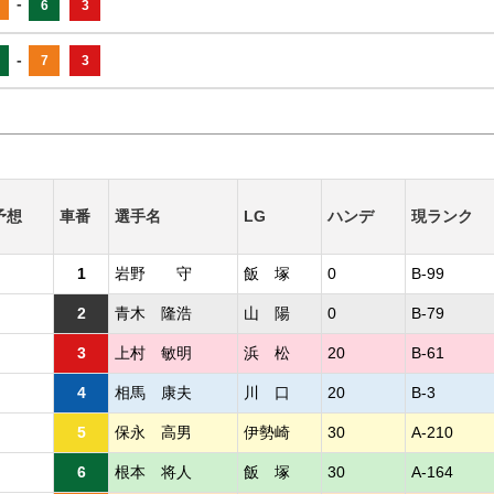
-
6
3
-
7
3
予想
車番
選手名
LG
ハンデ
現ランク
1
岩野 守
飯 塚
0
B-99
2
青木 隆浩
山 陽
0
B-79
3
上村 敏明
浜 松
20
B-61
4
相馬 康夫
川 口
20
B-3
5
保永 高男
伊勢崎
30
A-210
6
根本 将人
飯 塚
30
A-164