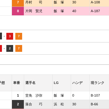
7
丹村 司
飯 塚
30
A-108
8
片岡 賢児
飯 塚
40
A-187
-
3
7
-
2
7
予想
車番
選手名
LG
ハンデ
現ランク
1
堂免 沙弥
飯 塚
0
B-107
2
落合 巧
浜 松
30
B-66