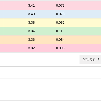
3.41
0.073
3.40
0.079
3.38
0.082
3.34
0.11
3.36
0.084
3.32
0.093
5R出走表