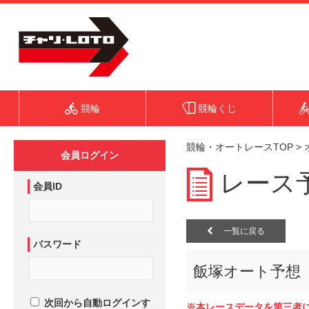
競輪
競輪くじ
競輪・オートレースTOP
>
会員ログイン
レース
会員ID
一覧に戻る
パスワード
飯塚オート予想
次回から自動ログインす
※本レースデータを第三者