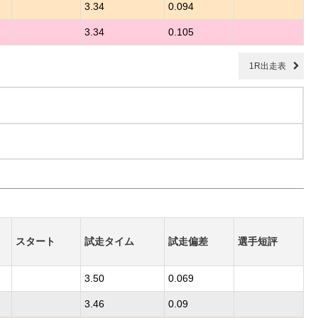
3.34
0.094
3.34
0.105
1R出走表
スタート
試走タイム
試走偏差
選手短評
3.50
0.069
3.46
0.09