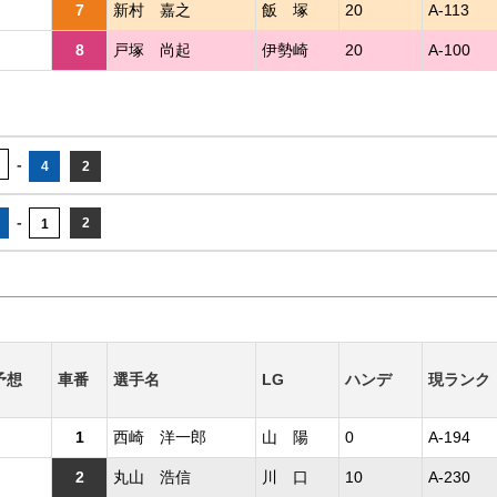
7
新村 嘉之
飯 塚
20
A-113
8
戸塚 尚起
伊勢崎
20
A-100
-
4
2
-
2
1
予想
車番
選手名
LG
ハンデ
現ランク
1
西崎 洋一郎
山 陽
0
A-194
2
丸山 浩信
川 口
10
A-230