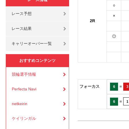
○
レース予想
×
2R
レース結果
◎
キャリーオーバー一覧
おすすめコンテンツ
競輪選手情報
フォーカス
=
6
3
Perfecta Navi
=
6
1
netkeirin
ケイリンガル