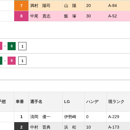
7
満村 陽司
山 陽
20
A-84
8
中尾 貴志
飯 塚
30
A-52
-
6
1
-
8
1
予想
車番
選手名
LG
ハンデ
現ランク
1
清岡 優一
伊勢崎
0
A-229
2
中村 晋典
浜 松
10
A-173