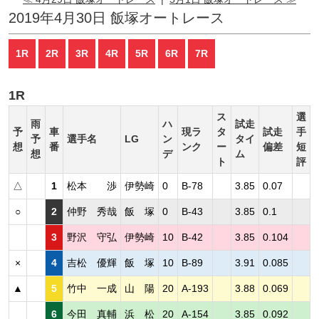
2019年4月30日 飯塚オートレース
1R
2R
3R
4R
5R
6R
7R
1R
ス
選
雨
ハ
試走
予
車
現ラ
タ
試走
手
予
選手名
LG
ン
タイ
想
番
ンク
ー
偏差
短
想
デ
ム
ト
評
△
1
松本 渉
伊勢崎
0
B-78
3.85
0.07
○
2
仲野 秀哉
飯 塚
0
B-43
3.85
0.1
3
野沢 守弘
伊勢崎
10
B-42
3.85
0.104
×
4
吉松 優輝
飯 塚
10
B-89
3.91
0.085
▲
5
竹中 一成
山 陽
20
A-193
3.88
0.069
6
今田 真輔
浜 松
20
A-154
3.85
0.092