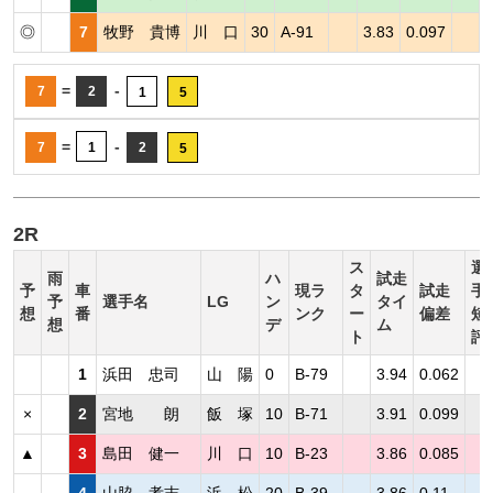
◎
7
牧野 貴博
川 口
30
A-91
3.83
0.097
=
-
7
2
1
5
=
-
7
1
2
5
2R
ス
選
雨
ハ
試走
予
車
現ラ
タ
試走
手
予
選手名
LG
ン
タイ
想
番
ンク
ー
偏差
短
想
デ
ム
ト
評
1
浜田 忠司
山 陽
0
B-79
3.94
0.062
×
2
宮地 朗
飯 塚
10
B-71
3.91
0.099
▲
3
島田 健一
川 口
10
B-23
3.86
0.085