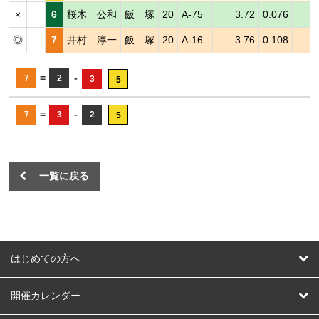
×
6
桜木 公和
飯 塚
20
A-75
3.72
0.076
◎
7
井村 淳一
飯 塚
20
A-16
3.76
0.108
=
-
7
2
3
5
=
-
7
3
2
5
一覧に戻る
はじめての方へ
はじめての方へ
開催カレンダー