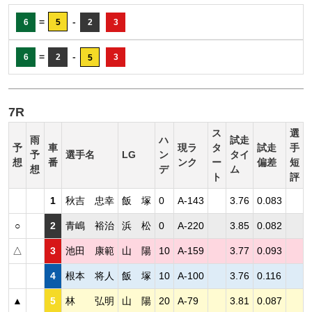
=
-
6
5
2
3
=
-
6
2
3
5
7R
ス
選
雨
ハ
試走
予
車
現ラ
タ
試走
手
予
選手名
LG
ン
タイ
想
番
ンク
ー
偏差
短
想
デ
ム
ト
評
1
秋吉 忠幸
飯 塚
0
A-143
3.76
0.083
○
2
青嶋 裕治
浜 松
0
A-220
3.85
0.082
△
3
池田 康範
山 陽
10
A-159
3.77
0.093
4
根本 将人
飯 塚
10
A-100
3.76
0.116
▲
5
林 弘明
山 陽
20
A-79
3.81
0.087