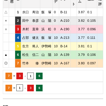
想
デ
ム
ト
評
△
1
水口 寿治
飯 塚
0
B-11
3.87
0.1
×
2
田中 泰彦
山 陽
0
A-210
3.82
0.105
○
3
木村 直幸
浜 松
0
A-190
3.77
0.096
4
占部 健太
飯 塚
10
A-213
3.77
0.111
5
生方 将人
伊勢崎
10
B-14
3.81
0.1
▲
6
松生 信二
山 陽
10
A-139
3.79
0.106
◎
7
竹本 修
伊勢崎
10
A-167
3.80
0.097
=
-
7
3
6
1
=
-
7
1
3
6