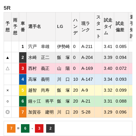
5R
ス
選
雨
ハ
試走
予
車
現ラ
タ
試走
手
予
選手名
LG
ン
タイ
想
番
ンク
ー
偏差
短
想
デ
ム
ト
評
1
宍戸 幸雄
伊勢崎
0
A-211
3.41
0.085
▲
2
水崎 正二
飯 塚
0
A-204
3.39
0.094
△
3
西村 義正
山 陽
0
A-169
3.40
0.072
4
高塚 義明
川 口
10
A-147
3.34
0.093
×
5
越智 尚寿
飯 塚
20
A-9
3.32
0.099
○
6
鐘ヶ江 将平
飯 塚
20
A-21
3.31
0.088
◎
7
加賀谷 建明
川 口
20
S-28
3.29
0.096
=
-
7
6
3
2