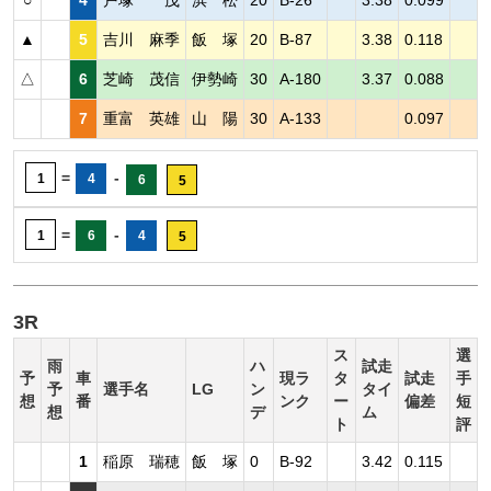
○
4
戸塚 茂
浜 松
20
B-26
3.38
0.099
▲
5
吉川 麻季
飯 塚
20
B-87
3.38
0.118
△
6
芝崎 茂信
伊勢崎
30
A-180
3.37
0.088
7
重富 英雄
山 陽
30
A-133
0.097
=
-
1
4
6
5
=
-
1
6
4
5
3R
ス
選
雨
ハ
試走
予
車
現ラ
タ
試走
手
予
選手名
LG
ン
タイ
想
番
ンク
ー
偏差
短
想
デ
ム
ト
評
1
稲原 瑞穂
飯 塚
0
B-92
3.42
0.115