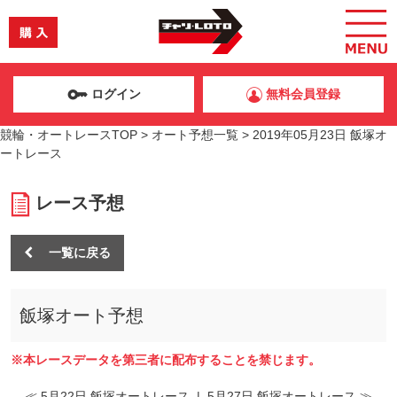
ログイン
無料会員登録
競輪・オートレースTOP
>
オート予想一覧
>
2019年05月23日 飯塚オ
ートレース
レース予想
一覧に戻る
飯塚オート予想
※本レースデータを第三者に配布することを禁じます。
≪ 5月22日 飯塚オートレース
|
5月27日 飯塚オートレース ≫