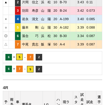
▲
2
片岡 信之
浜 松
10
B-70
3.43
0.11
3
坊田 寿彦
山 陽
20
B-24
3.42
0.073
×
4
岩永 清文
山 陽
20
A-199
3.40
0.085
○
5
藤本 剛
山 陽
30
A-182
3.39
0.088
◎
6
落合 巧
浜 松
30
B-30
3.34
0.087
△
7
中尾 貴志
飯 塚
50
A-4
3.39
0.087
=
-
6
5
7
2
=
-
6
7
2
5
4R
試
ス
選
雨
ハ
走
予
車
現ラ
タ
試走
手
予
選手名
LG
ン
タ