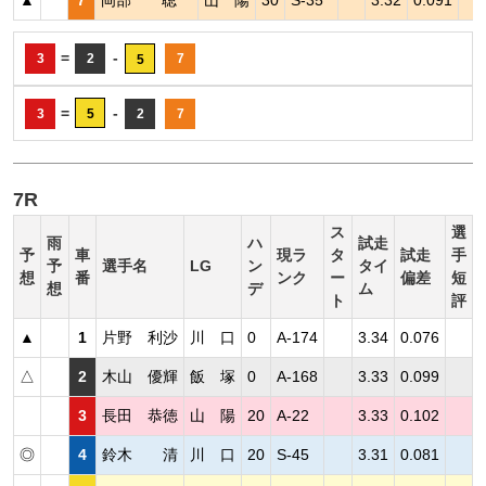
=
-
3
2
7
5
=
-
3
5
2
7
7R
ス
選
雨
ハ
試走
予
車
現ラ
タ
試走
手
予
選手名
LG
ン
タイ
想
番
ンク
ー
偏差
短
想
デ
ム
ト
評
▲
1
片野 利沙
川 口
0
A-174
3.34
0.076
△
2
木山 優輝
飯 塚
0
A-168
3.33
0.099
3
長田 恭徳
山 陽
20
A-22
3.33
0.102
◎
4
鈴木 清
川 口
20
S-45
3.31
0.081