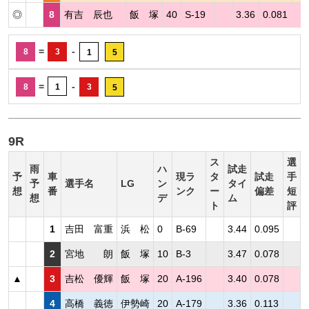
◎
8
有吉 辰也
飯 塚
40
S-19
3.36
0.081
=
-
8
3
1
5
=
-
8
1
3
5
9R
ス
選
雨
ハ
試走
予
車
現ラ
タ
試走
手
予
選手名
LG
ン
タイ
想
番
ンク
ー
偏差
短
想
デ
ム
ト
評
1
吉田 富重
浜 松
0
B-69
3.44
0.095
2
宮地 朗
飯 塚
10
B-3
3.47
0.078
▲
3
吉松 優輝
飯 塚
20
A-196
3.40
0.078
4
高橋 義徳
伊勢崎
20
A-179
3.36
0.113