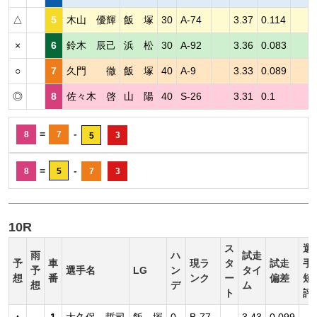
△
5
木山 優輝
飯 塚
30
A-74
3.37
0.114
×
6
鈴木 辰己
浜 松
30
A-92
3.36
0.083
○
7
久門 徹
飯 塚
40
A-9
3.33
0.089
◎
8
佐々木 啓
山 陽
40
S-26
3.31
0.1
=
-
8
7
3
5
=
-
8
5
7
3
10R
ス
選
雨
ハ
試走
予
車
現ラ
タ
試走
手
予
選手名
LG
ン
タイ
想
番
ンク
ー
偏差
短
想
デ
ム
ト
評