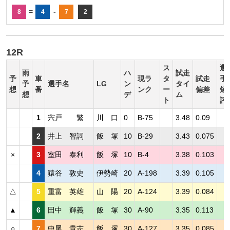
=
-
8
4
7
2
12R
ス
選
雨
ハ
試走
予
車
現ラ
タ
試走
手
予
選手名
LG
ン
タイ
想
番
ンク
ー
偏差
短
想
デ
ム
ト
評
1
宍戸 繁
川 口
0
B-75
3.48
0.09
2
井上 智詞
飯 塚
10
B-29
3.43
0.075
×
3
室田 泰利
飯 塚
10
B-4
3.38
0.103
4
猿谷 敦史
伊勢崎
20
A-198
3.39
0.105
△
5
重富 英雄
山 陽
20
A-124
3.39
0.084
▲
6
田中 輝義
飯 塚
30
A-90
3.35
0.113
○
7
中尾 貴志
飯 塚
30
A-127
3.35
0.085