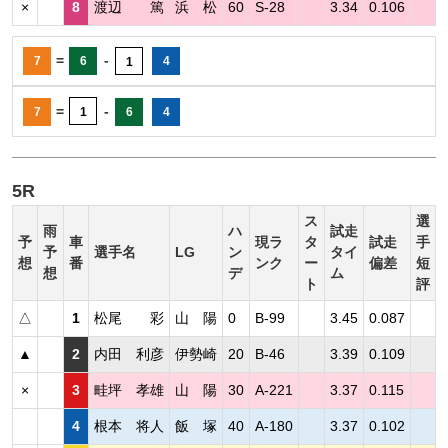
×
8
渡辺 篤
浜 松
60
S-28
3.34
0.106
=
-
7
6
4
1
=
-
7
1
6
4
5R
ス
選
雨
ハ
試走
予
車
現ラ
タ
試走
手
予
選手名
LG
ン
タイ
想
番
ンク
ー
偏差
短
想
デ
ム
ト
評
△
1
松尾 彩
山 陽
0
B-99
3.45
0.087
▲
2
内田 利彦
伊勢崎
20
B-46
3.39
0.109
×
3
畦坪 孝雄
山 陽
30
A-221
3.37
0.115
4
根本 将人
飯 塚
40
A-180
3.37
0.102