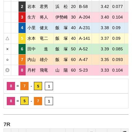
2
岩本 君男
浜 松
20
B-58
3.42
0.077
3
生方 将人
伊勢崎
30
A-204
3.40
0.104
4
小里 健太
飯 塚
40
A-231
3.38
0.09
△
5
水本 竜二
飯 塚
40
A-141
3.37
0.09
×
6
田中 進
飯 塚
50
A-52
3.39
0.085
○
7
内山 雄介
飯 塚
60
A-47
3.35
0.093
◎
8
丹村 飛竜
山 陽
60
S-23
3.33
0.104
=
-
8
7
5
1
=
-
8
5
7
1
7R