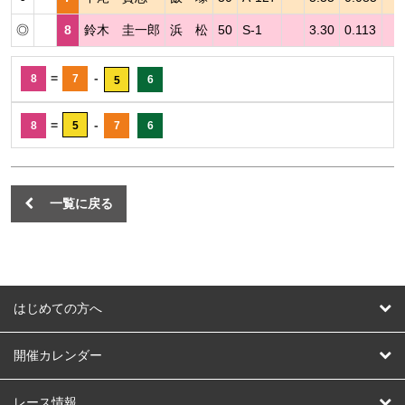
◎
8
鈴木 圭一郎
浜 松
50
S-1
3.30
0.113
=
-
8
7
6
5
=
-
8
5
7
6
一覧に戻る
はじめての方へ
はじめての方へ
開催カレンダー
競輪
レース情報