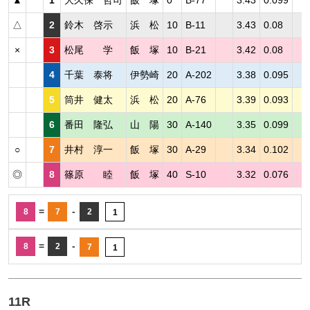
▲
1
大久保 哲司
飯 塚
0
B-77
3.43
0.099
△
2
鈴木 啓示
浜 松
10
B-11
3.43
0.08
×
3
松尾 学
飯 塚
10
B-21
3.42
0.08
4
千葉 泰将
伊勢崎
20
A-202
3.38
0.095
5
筒井 健太
浜 松
20
A-76
3.39
0.093
6
番田 隆弘
山 陽
30
A-140
3.35
0.099
○
7
井村 淳一
飯 塚
30
A-29
3.34
0.102
◎
8
篠原 睦
飯 塚
40
S-10
3.32
0.076
=
-
8
7
2
1
=
-
8
2
7
1
11R