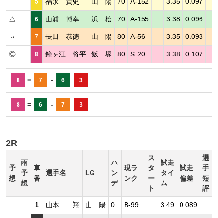
5
福永 貴史
山 陽
70
A-152
3.35
0.097
△
6
山浦 博幸
浜 松
70
A-155
3.38
0.096
○
7
長田 恭徳
山 陽
80
A-56
3.35
0.093
◎
8
鐘ヶ江 将平
飯 塚
80
S-20
3.38
0.107
=
-
8
7
6
3
=
-
8
6
7
3
2R
ス
選
雨
ハ
試走
予
車
現ラ
タ
試走
手
予
選手名
LG
ン
タイ
想
番
ンク
ー
偏差
短
想
デ
ム
ト
評
1
山本 翔
山 陽
0
B-99
3.49
0.089