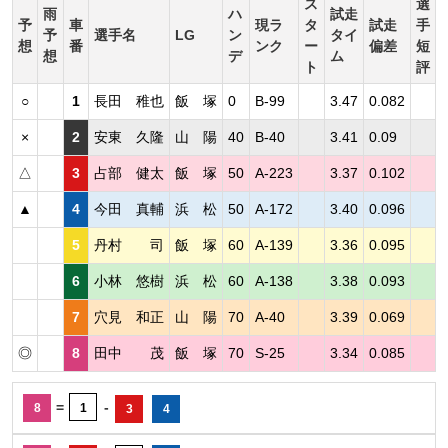
ス
選
雨
ハ
試走
予
車
現ラ
タ
試走
手
予
選手名
LG
ン
タイ
想
番
ンク
ー
偏差
短
想
デ
ム
ト
評
○
1
長田 稚也
飯 塚
0
B-99
3.47
0.082
×
2
安東 久隆
山 陽
40
B-40
3.41
0.09
△
3
占部 健太
飯 塚
50
A-223
3.37
0.102
▲
4
今田 真輔
浜 松
50
A-172
3.40
0.096
5
丹村 司
飯 塚
60
A-139
3.36
0.095
6
小林 悠樹
浜 松
60
A-138
3.38
0.093
7
穴見 和正
山 陽
70
A-40
3.39
0.069
◎
8
田中 茂
飯 塚
70
S-25
3.34
0.085
=
-
8
1
3
4