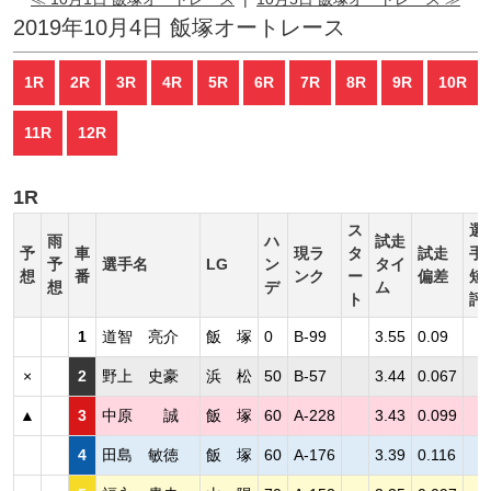
2019年10月4日 飯塚オートレース
1R
2R
3R
4R
5R
6R
7R
8R
9R
10R
11R
12R
1R
ス
選
雨
ハ
試走
予
車
現ラ
タ
試走
手
予
選手名
LG
ン
タイ
想
番
ンク
ー
偏差
短
想
デ
ム
ト
評
1
道智 亮介
飯 塚
0
B-99
3.55
0.09
×
2
野上 史豪
浜 松
50
B-57
3.44
0.067
▲
3
中原 誠
飯 塚
60
A-228
3.43
0.099
4
田島 敏徳
飯 塚
60
A-176
3.39
0.116