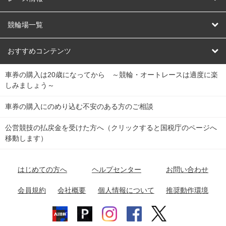
オートレース
レース予想
競輪場一覧
競輪くじ
レース結果
北日本
函館競輪場
青森競輪場
いわき平競輪場
おすすめコンテンツ
車券の購入は20歳になってから ～競輪・オートレースは適度に楽
Dokanto!
キャリーオーバー一覧
関
競輪選手情報
弥彦競輪場
前橋競輪場
取手競輪場
宇都宮競輪場
しみましょう～
東
大宮競輪場
西武園競輪場
京王閣競輪場
立川競輪場
チャリロトプラザ
Perfecta Navi
車券の購入にのめり込む不安のある方のご相談
南
松戸競輪場
千葉競輪場
川崎競輪場
平塚競輪場
公営競技の払戻金を受けた方へ（クリックすると国税庁のページへ
netkeirin
関
移動します）
小田原競輪場
伊東競輪場
静岡競輪場
東
ケイリンガル
中
名古屋競輪場
岐阜競輪場
大垣競輪場
豊橋競輪場
はじめての方へ
ヘルプセンター
お問い合わせ
部
チャリレンジャー
富山競輪場
松阪競輪場
四日市競輪場
会員規約
会社概要
個人情報について
推奨動作環境
競輪場情報
近
福井競輪場
奈良競輪場
向日町競輪場
和歌山競輪場
畿