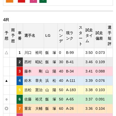
4R
ス
選
雨
ハ
試走
予
車
現ラ
タ
試走
手
予
選手名
LG
ン
タイ
想
番
ンク
ー
偏差
短
想
デ
ム
ト
評
△
1
川口 裕司
飯 塚
0
B-99
3.50
0.073
2
西村 昭紀
飯 塚
30
B-41
3.46
0.109
3
藤本 剛
山 陽
40
B-34
3.41
0.088
▲
4
鈴木 章夫
浜 松
40
A-111
3.39
0.076
5
吉松 憲治
山 陽
50
A-183
3.38
0.103
○
6
佐藤 裕児
飯 塚
50
A-65
3.37
0.091
◎
7
重富 大輔
飯 塚
60
A-26
3.36
0.104