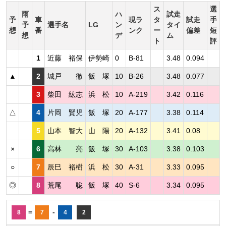
ス
選
雨
ハ
試走
予
車
現ラ
タ
試走
手
予
選手名
LG
ン
タイ
想
番
ンク
ー
偏差
短
想
デ
ム
ト
評
1
近藤 裕保
伊勢崎
0
B-81
3.48
0.094
▲
2
城戸 徹
飯 塚
10
B-26
3.48
0.077
3
柴田 紘志
浜 松
10
A-219
3.42
0.116
△
4
片岡 賢児
飯 塚
20
A-177
3.38
0.114
5
山本 智大
山 陽
20
A-132
3.41
0.08
×
6
高林 亮
飯 塚
30
A-103
3.38
0.103
○
7
辰巳 裕樹
浜 松
30
A-31
3.33
0.095
◎
8
荒尾 聡
飯 塚
40
S-6
3.34
0.095
=
-
8
7
4
2