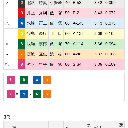
×
2
北爪 勝義
伊勢崎
40
B-53
3.42
0.099
3
井上 秀則
飯 塚
50
B-2
3.43
0.072
△
4
水崎 正二
飯 塚
60
A-149
3.43
0.079
5
谷島 俊行
川 口
60
A-133
3.38
0.108
○
6
牧瀬 嘉葵
飯 塚
70
A-114
3.36
0.094
▲
7
藤波 直也
浜 松
80
A-48
3.37
0.088
◎
8
滝下 隼平
飯 塚
80
S-34
3.35
0.109
=
-
8
6
4
7
=
-
8
4
6
7
3R
ス
選