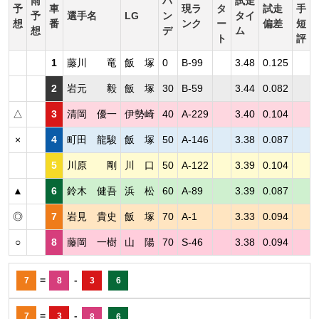
雨
ハ
試走
予
車
現ラ
タ
試走
手
予
選手名
LG
ン
タイ
想
番
ンク
ー
偏差
短
想
デ
ム
ト
評
1
藤川 竜
飯 塚
0
B-99
3.48
0.125
2
岩元 毅
飯 塚
30
B-59
3.44
0.082
△
3
清岡 優一
伊勢崎
40
A-229
3.40
0.104
×
4
町田 龍駿
飯 塚
50
A-146
3.38
0.087
5
川原 剛
川 口
50
A-122
3.39
0.104
▲
6
鈴木 健吾
浜 松
60
A-89
3.39
0.087
◎
7
岩見 貴史
飯 塚
70
A-1
3.33
0.094
○
8
藤岡 一樹
山 陽
70
S-46
3.38
0.094
=
-
7
8
3
6
=
-
7
3
8
6