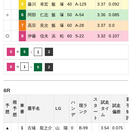
5
藤川 幸宏
飯 塚
40
A-129
3.37
0.092
○
6
阿部 仁志
飯 塚
50
A-54
3.36
0.085
7
高宗 良次
飯 塚
60
A-28
3.37
0.0
◎
8
伊藤 信夫
浜 松
60
S-22
3.32
0.107
=
-
8
6
2
1
=
-
8
1
6
2
6R
ス
選
雨
ハ
試走
予
車
現ラ
タ
試走
手
予
選手名
LG
ン
タイ
想
番
ンク
ー
偏差
短
想
デ
ム
ト
評
▲
1
古城 龍之介
山 陽
0
B-99
3.54
0.075