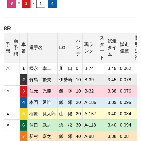
=
-
8
3
4
1
8R
ス
選
雨
ハ
試走
予
車
現ラ
タ
試走
手
予
選手名
LG
ン
タイ
想
番
ンク
ー
偏差
短
想
デ
ム
ト
評
△
1
松永 幸二
川 口
0
B-74
3.45
0.062
2
竹島 繁夫
伊勢崎
10
B-39
3.45
0.078
○
3
佳元 光義
飯 塚
10
B-32
3.38
0.076
4
本門 延唯
飯 塚
20
A-185
3.39
0.095
▲
5
稲原 良太郎
山 陽
20
A-157
3.40
0.084
×
6
仲口 武志
浜 松
30
A-118
3.40
0.094
7
新村 嘉之
飯 塚
40
A-88
3.38
0.08