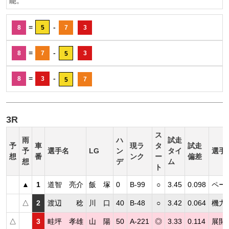
能。
=
-
8
5
7
3
=
-
8
7
3
5
=
-
8
3
7
5
3R
ス
雨
ハ
試走
予
車
現ラ
タ
試走
予
選手名
LG
ン
タイ
選手
想
番
ンク
ー
偏差
想
デ
ム
ト
▲
1
道智 亮介
飯 塚
0
B-99
○
3.45
0.098
ペー
△
2
渡辺 稔
川 口
40
B-48
○
3.42
0.064
機力
△
3
畦坪 孝雄
山 陽
50
A-221
◎
3.33
0.114
展開