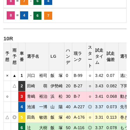
=
-
8
7
6
4
=
-
8
4
6
7
10R
ス
雨
ハ
試走
予
車
現ラ
タ
試走
予
選手名
LG
ン
タイ
選手
想
番
ンク
ー
偏差
想
デ
ム
ト
×
▲
1
川口 裕司
飯 塚
0
B-99
○
3.42
0.07
逃げ
△
2
田崎 萌
伊勢崎
20
B-27
○
3.43
0.082
下降
○
3
青嶋 裕治
浜 松
30
B-7
○
3.41
0.068
動き
4
池浦 一博
山 陽
40
A-227
◎
3.37
0.073
先手
△
◎
5
田島 敏徳
飯 塚
40
A-176
○
3.31
0.113
巻き
6
辻 大樹
飯 塚
50
A-116
◎
3.37
0.078
もう