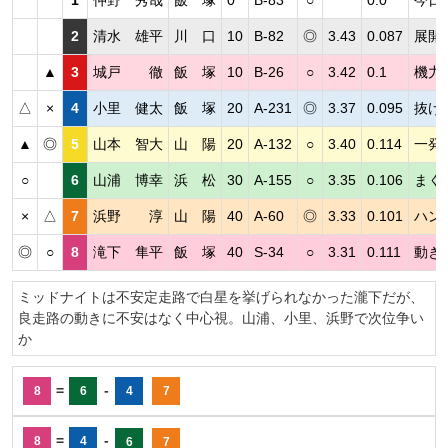
1
仲野 秀哉
飯 塚
0
B-83
○
0.0
今日
2
清水 雄平
川 口
10
B-82
◎
3.43
0.087
展開
▲
3
城戸 徹
飯 塚
10
B-26
○
3.42
0.1
機力
△
×
4
小里 健太
飯 塚
20
A-231
◎
3.37
0.095
抜け
▲
◎
5
山本 智大
山 陽
20
A-132
○
3.40
0.114
一発
○
6
山浦 博幸
浜 松
30
A-155
○
3.35
0.106
まく
×
△
7
浜野 淳
山 陽
40
A-60
◎
3.33
0.101
ハン
◎
○
8
滝下 隼平
飯 塚
40
S-34
○
3.31
0.111
動き
ミッドナイトは不安定走路で白星を挙げられなかった瀧下だが、
良走路の動きに不安はなく中心視。山浦、小里、浜野で次位争い
か
=
-
8
6
4
7
=
-
8
4
6
7