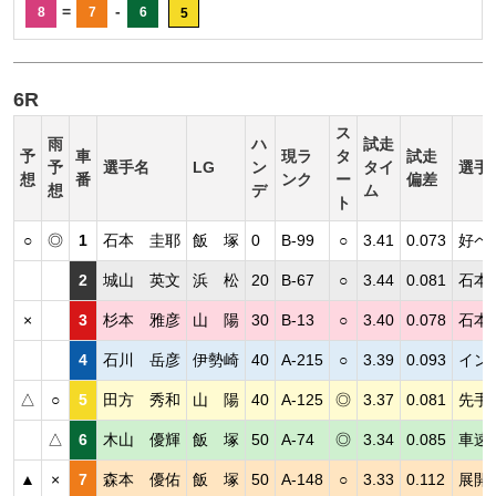
=
-
8
7
6
5
6R
ス
雨
ハ
試走
予
車
現ラ
タ
試走
予
選手名
LG
ン
タイ
選手
想
番
ンク
ー
偏差
想
デ
ム
ト
○
◎
1
石本 圭耶
飯 塚
0
B-99
○
3.41
0.073
好ペ
2
城山 英文
浜 松
20
B-67
○
3.44
0.081
石本
×
3
杉本 雅彦
山 陽
30
B-13
○
3.40
0.078
石本
4
石川 岳彦
伊勢崎
40
A-215
○
3.39
0.093
イン
△
○
5
田方 秀和
山 陽
40
A-125
◎
3.37
0.081
先手
△
6
木山 優輝
飯 塚
50
A-74
◎
3.34
0.085
車速
▲
×
7
森本 優佑
飯 塚
50
A-148
○
3.33
0.112
展開