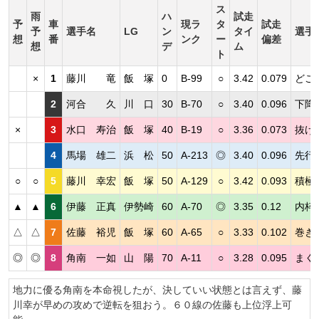
ス
雨
ハ
試走
予
車
現ラ
タ
試走
予
選手名
LG
ン
タイ
選手
想
番
ンク
ー
偏差
想
デ
ム
ト
×
1
藤川 竜
飯 塚
0
B-99
○
3.42
0.079
どこ
2
河合 久
川 口
30
B-70
○
3.40
0.096
下降
×
3
水口 寿治
飯 塚
40
B-19
○
3.36
0.073
抜け
4
馬場 雄二
浜 松
50
A-213
◎
3.40
0.096
先行
○
○
5
藤川 幸宏
飯 塚
50
A-129
○
3.42
0.093
積極
▲
▲
6
伊藤 正真
伊勢崎
60
A-70
◎
3.35
0.12
内枠
△
△
7
佐藤 裕児
飯 塚
60
A-65
○
3.33
0.102
巻き
◎
◎
8
角南 一如
山 陽
70
A-11
○
3.28
0.095
まく
地力に優る角南を本命視したが、決していい状態とは言えず、藤
川幸が早めの攻めで逆転を狙おう。６０線の佐藤も上位浮上可