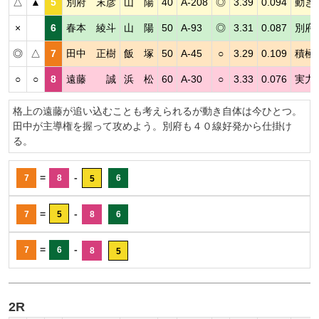
△
▲
5
別府 末彦
山 陽
40
A-208
◎
3.39
0.094
動き
×
6
春本 綾斗
山 陽
50
A-93
◎
3.31
0.087
別府
◎
△
7
田中 正樹
飯 塚
50
A-45
○
3.29
0.109
積極
○
○
8
遠藤 誠
浜 松
60
A-30
○
3.33
0.076
実力
格上の遠藤が追い込むことも考えられるが動き自体は今ひとつ。
田中が主導権を握って攻めよう。別府も４０線好発から仕掛け
る。
=
-
7
8
6
5
=
-
7
5
8
6
=
-
7
6
8
5
2R