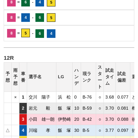
=
-
8
6
4
5
=
-
8
4
6
5
=
-
8
5
6
4
12R
ス
雨
ハ
試走
予
車
現ラ
タ
試走
予
選手名
LG
ン
タイ
選
想
番
ンク
ー
偏差
想
デ
ム
ト
×
1
交川 陽子
浜 松
0
B-76
○
3.68
0.077
ど
2
岩元 毅
飯 塚
10
B-59
○
3.70
0.081
機
3
小田 雄一朗
伊勢崎
20
B-42
○
3.70
0.088
後
△
4
川端 孝
飯 塚
30
B-5
○
3.77
0.097
抜