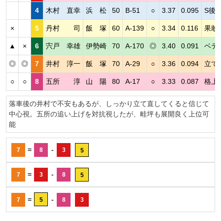
4
木村 直幸
浜 松
50
B-51
○
3.37
0.095
S後
×
5
丹村 司
飯 塚
60
A-139
○
3.34
0.116
果敢
▲
×
6
宍戸 幸雄
伊勢崎
70
A-170
◎
3.40
0.091
ベテ
◎
◎
7
井村 淳一
飯 塚
70
A-29
○
3.36
0.094
立て
○
○
8
五所 淳
山 陽
80
A-17
○
3.33
0.087
格上
落車後の井村で不安もあるが、しっかり立て直してくると信じて
中心視。五所の追い上げを対抗視したが、畦坪も展開良く上位可
能
=
-
7
8
3
5
=
-
7
3
8
5
=
-
7
5
8
3