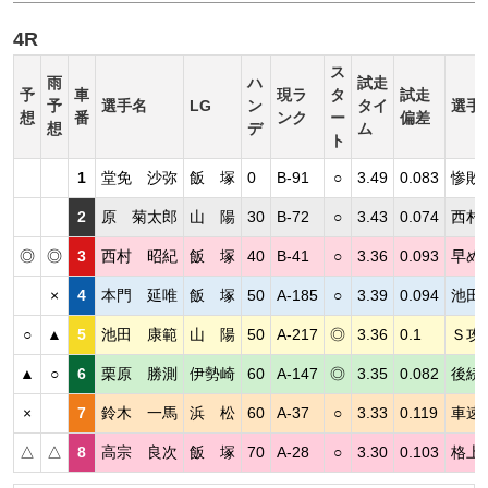
4R
ス
雨
ハ
試走
予
車
現ラ
タ
試走
予
選手名
LG
ン
タイ
選手
想
番
ンク
ー
偏差
想
デ
ム
ト
1
堂免 沙弥
飯 塚
0
B-91
○
3.49
0.083
惨敗
2
原 菊太郎
山 陽
30
B-72
○
3.43
0.074
西村
◎
◎
3
西村 昭紀
飯 塚
40
B-41
○
3.36
0.093
早め
×
4
本門 延唯
飯 塚
50
A-185
○
3.39
0.094
池田
○
▲
5
池田 康範
山 陽
50
A-217
◎
3.36
0.1
Ｓ攻
▲
○
6
栗原 勝測
伊勢崎
60
A-147
◎
3.35
0.082
後続
×
7
鈴木 一馬
浜 松
60
A-37
○
3.33
0.119
車速
△
△
8
高宗 良次
飯 塚
70
A-28
○
3.30
0.103
格上