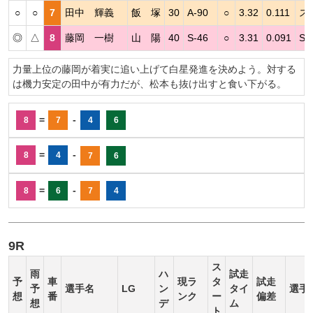
○
○
7
田中 輝義
飯 塚
30
A-90
○
3.32
0.111
ス
◎
△
8
藤岡 一樹
山 陽
40
S-46
○
3.31
0.091
S
力量上位の藤岡が着実に追い上げて白星発進を決めよう。対する
は機力安定の田中が有力だが、松本も抜け出すと食い下がる。
=
-
8
7
4
6
=
-
8
4
7
6
=
-
8
6
7
4
9R
ス
雨
ハ
試走
予
車
現ラ
タ
試走
予
選手名
LG
ン
タイ
選手
想
番
ンク
ー
偏差
想
デ
ム
ト