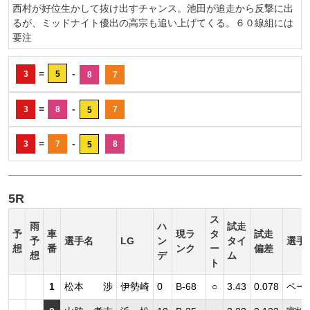
西村が好位生かして抜け出すチャンス。池田が追走から反撃に出
るが、ミッドナイト優出の高宗も追い上げてくる。６０線組には
要注
=
-
3
5
8
7
=
-
3
8
7
5
=
-
3
7
8
5
5R
ス
雨
ハ
試走
予
車
現ラ
タ
試走
予
選手名
LG
ン
タイ
選手
想
番
ンク
ー
偏差
想
デ
ム
ト
1
松本 渉
伊勢崎
0
B-68
○
3.43
0.078
ペー