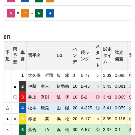
=
-
8
7
6
4
8R
ス
雨
ハ
試走
予
車
現ラ
タ
試走
予
選手名
LG
ン
タイ
選
想
番
ンク
ー
偏差
想
デ
ム
ト
1
大久保 哲司
飯 塚
0
B-77
○
3.39
0.088
後
▲
2
伊藤 幸人
伊勢崎
10
B-45
○
3.43
0.081
ス
◎
3
井上 秀則
飯 塚
10
B-2
◎
3.41
0.069
S
△
4
松本 康晃
山 陽
20
A-225
◎
3.41
0.079
先
▲
×
5
赤堀 翼
浜 松
20
A-171
○
3.39
0.118
松
×
6
落合 巧
浜 松
30
A-57
◎
3.37
0.1
先