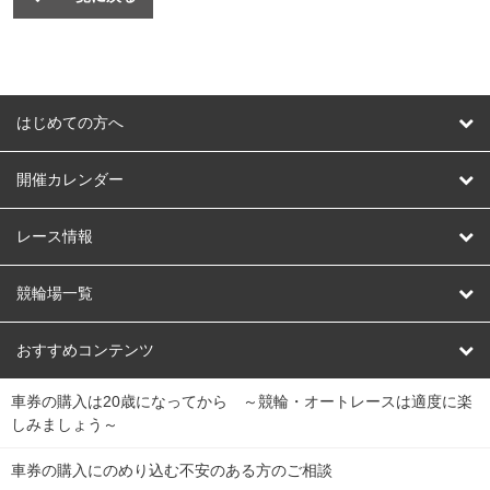
はじめての方へ
はじめての方へ
開催カレンダー
競輪
レース情報
オートレース
レース予想
競輪場一覧
競輪くじ
レース結果
北日本
函館競輪場
青森競輪場
いわき平競輪場
おすすめコンテンツ
車券の購入は20歳になってから ～競輪・オートレースは適度に楽
Dokanto!
キャリーオーバー一覧
関
競輪選手情報
弥彦競輪場
前橋競輪場
取手競輪場
宇都宮競輪場
しみましょう～
東
大宮競輪場
西武園競輪場
京王閣競輪場
立川競輪場
チャリロトプラザ
Perfecta Navi
車券の購入にのめり込む不安のある方のご相談