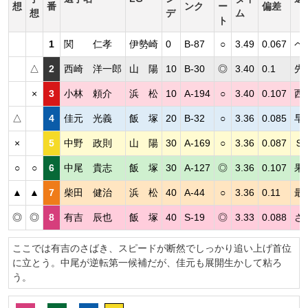
想
番
ンク
ー
偏差
想
デ
ム
ト
1
関 仁孝
伊勢崎
0
B-87
○
3.49
0.067
ペ
△
2
西崎 洋一郎
山 陽
10
B-30
◎
3.40
0.1
先
×
3
小林 頼介
浜 松
10
A-194
○
3.40
0.107
西
△
4
佳元 光義
飯 塚
20
B-32
○
3.36
0.085
早
×
5
中野 政則
山 陽
30
A-169
○
3.36
0.087
Ｓ
○
○
6
中尾 貴志
飯 塚
30
A-127
◎
3.36
0.107
果
▲
▲
7
柴田 健治
浜 松
40
A-44
○
3.36
0.11
最
◎
◎
8
有吉 辰也
飯 塚
40
S-19
◎
3.33
0.088
さ
ここでは有吉のさばき、スピードが断然でしっかり追い上げ首位
に立とう。中尾が逆転第一候補だが、佳元も展開生かして粘ろ
う。