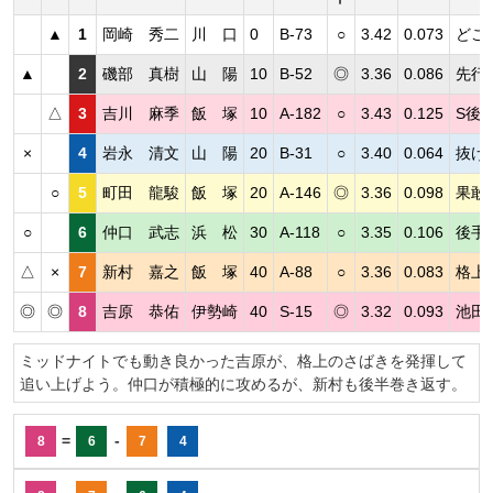
▲
1
岡崎 秀二
川 口
0
B-73
○
3.42
0.073
どこ
▲
2
磯部 真樹
山 陽
10
B-52
◎
3.36
0.086
先行
△
3
吉川 麻季
飯 塚
10
A-182
○
3.43
0.125
S後
×
4
岩永 清文
山 陽
20
B-31
○
3.40
0.064
抜け
○
5
町田 龍駿
飯 塚
20
A-146
◎
3.36
0.098
果敢
○
6
仲口 武志
浜 松
30
A-118
○
3.35
0.106
後手
△
×
7
新村 嘉之
飯 塚
40
A-88
○
3.36
0.083
格上
◎
◎
8
吉原 恭佑
伊勢崎
40
S-15
◎
3.32
0.093
池田
ミッドナイトでも動き良かった吉原が、格上のさばきを発揮して
追い上げよう。仲口が積極的に攻めるが、新村も後半巻き返す。
=
-
8
6
7
4