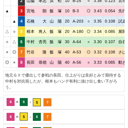
2
山脇 孝志
浜 松
10
B-25
○
3.38
0.123
宮地
▲
3
宮地 朗
飯 塚
10
B-3
◎
3.43
0.054
先行
▲
4
石橋 大
山 陽
20
A-203
○
3.35
0.108
試走
△
○
5
根本 将人
飯 塚
20
A-180
◎
3.34
0.085
展開
○
△
6
中村 杏亮
飯 塚
30
A-64
○
3.30
0.107
自在
×
◎
7
竹谷 隆
飯 塚
40
A-53
◎
3.32
0.108
さば
◎
×
8
長田 恭徳
山 陽
40
A-56
○
3.33
0.085
動き
地元ＧⅡで優出して参戦の長田。仕上がりは良好とみて期待する
中村を対抗視したが、根本もハンデ有利に抜け出し食い下がろ
う。
=
-
8
6
7
5
=
-
8
5
6
7