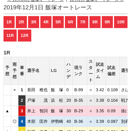
2019年12月1日 飯塚オートレース
1R
2R
3R
4R
5R
6R
7R
8R
9R
10R
11R
12R
1R
ス
雨
ハ
試走
予
車
現ラ
タ
試走
予
選手名
LG
ン
タイ
選手
想
番
ンク
ー
偏差
想
デ
ム
ト
×
1
長田 稚也
飯 塚
0
B-99
○
3.42
0.108
さば
2
戸塚 茂
浜 松
20
B-35
○
3.38
0.104
戦力
▲
3
井上 智詞
飯 塚
30
B-29
○
3.35
0.09
抜け
◎
4
木部 匡作
伊勢崎
40
B-36
○
3.39
0.087
別府