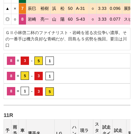
▲
×
7
辰巳 裕樹
浜 松
50
A-31
○
3.33
0.096
展開
◎
○
8
岩崎 亮一
山 陽
60
S-43
○
3.33
0.077
スピ
ＧⅡ小林啓二杯のファイナリスト・岩崎を巡る次位争い濃厚。そ
の一番手は機力良好な青嶋だが、田島もＳ劣勢を挽回。要注は川
口
=
-
8
3
5
1
=
-
8
5
3
1
=
-
8
1
3
5
11R
ス
雨
ハ
試走
予
車
現ラ
タ
試走
予
選手名
LG
ン
タイ
選