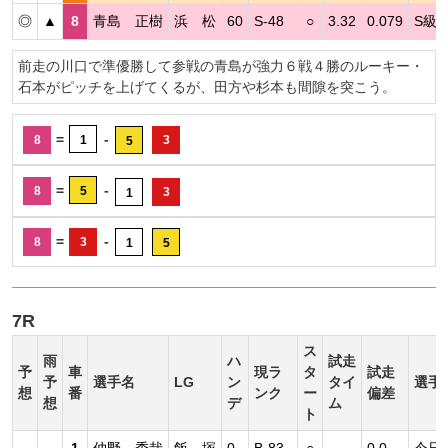
◎
▲
8
青島 正樹
浜 松
60
S-48
○
3.32
0.079
S級
前走の川口で準優勝して参戦の青島が強力６戦４勝のルーキー・
石本がピッチを上げてくるが、田方や杉本も間隙を突こう。
=
-
8
1
3
5
=
-
8
5
3
1
=
-
8
3
1
5
7R
ス
雨
ハ
試走
予
車
現ラ
タ
試走
予
選手名
LG
ン
タイ
選手
想
番
ンク
ー
偏差
想
デ
ム
ト