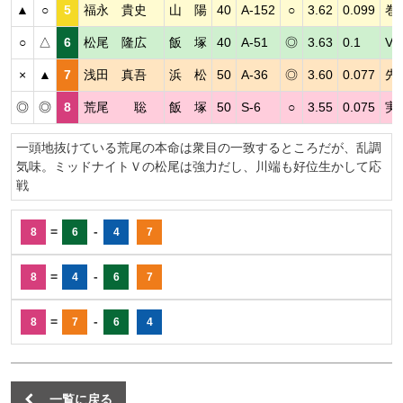
▲
○
5
福永 貴史
山 陽
40
A-152
○
3.62
0.099
巻
○
△
6
松尾 隆広
飯 塚
40
A-51
◎
3.63
0.1
V
×
▲
7
浅田 真吾
浜 松
50
A-36
◎
3.60
0.077
先
◎
◎
8
荒尾 聡
飯 塚
50
S-6
○
3.55
0.075
実
一頭地抜けている荒尾の本命は衆目の一致するところだが、乱調
気味。ミッドナイトＶの松尾は強力だし、川端も好位生かして応
戦
=
-
8
6
4
7
=
-
8
4
6
7
=
-
8
7
6
4
一覧に戻る