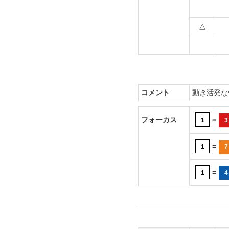
△
コメント
動き活発な
フォーカス
=
1
3
=
1
7
=
1
4