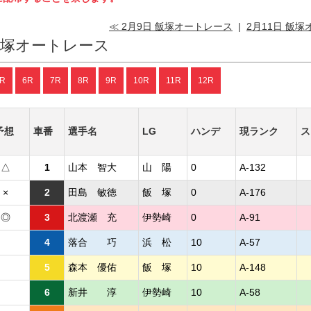
≪ 2月9日 飯塚オートレース
|
2月11日 飯塚
 飯塚オートレース
R
6R
7R
8R
9R
10R
11R
12R
予想
車番
選手名
LG
ハンデ
現ランク
ス
△
1
山本 智大
山 陽
0
A-132
×
2
田島 敏徳
飯 塚
0
A-176
◎
3
北渡瀬 充
伊勢崎
0
A-91
4
落合 巧
浜 松
10
A-57
5
森本 優佑
飯 塚
10
A-148
6
新井 淳
伊勢崎
10
A-58