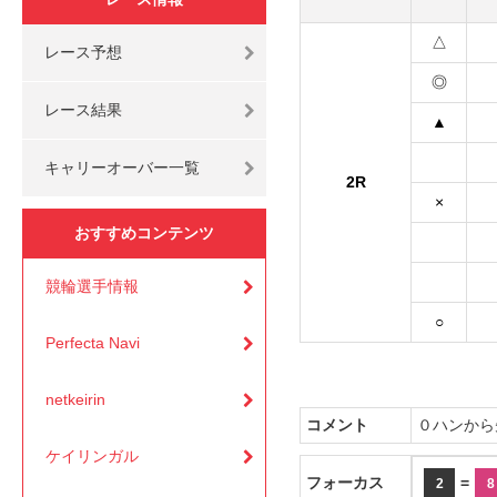
△
レース予想
◎
レース結果
▲
キャリーオーバー一覧
2R
×
おすすめコンテンツ
競輪選手情報
○
Perfecta Navi
netkeirin
コメント
０ハンから
ケイリンガル
フォーカス
=
2
8