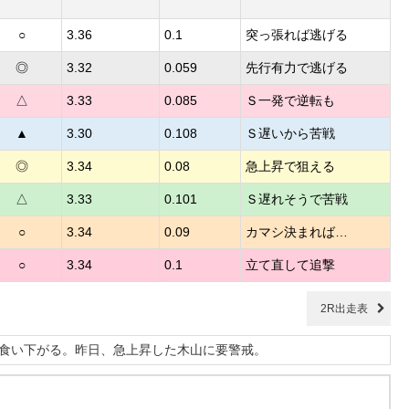
○
3.36
0.1
突っ張れば逃げる
◎
3.32
0.059
先行有力で逃げる
△
3.33
0.085
Ｓ一発で逆転も
▲
3.30
0.108
Ｓ遅いから苦戦
◎
3.34
0.08
急上昇で狙える
△
3.33
0.101
Ｓ遅れそうで苦戦
○
3.34
0.09
カマシ決まれば…
○
3.34
0.1
立て直して追撃
2R出走表
食い下がる。昨日、急上昇した木山に要警戒。