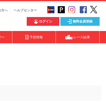
の方へ
ヘルプセンター
ログイン
無料会員登録
ダー
予想情報
レース結果