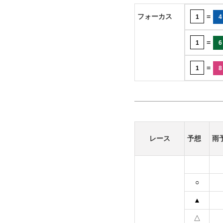
フォーカス
=
1
4
=
1
6
=
1
8
レース
予想
雨
○
▲
△