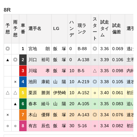
8R
ス
雨
ハ
試走
予
車
現ラ
タ
試走
予
選手名
LG
ン
タイ
選手
想
番
ンク
ー
偏差
想
デ
ム
ト
◎
1
宮地 朗
飯 塚
0
B-88
◎
3.36
0.069
逃げ
▲
◎
2
川口 裕司
飯 塚
0
A-138
○
3.39
0.106
主導
3
川端 孝
飯 塚
10
B-5
△
3.35
0.098
内枠
×
4
池田 康範
山 陽
10
A-219
◎
3.38
0.105
速攻
△
△
5
栗原 勝測
伊勢崎
10
A-152
○
3.40
0.061
初日
▲
6
春本 綾斗
山 陽
20
A-105
○
3.35
0.083
追い
×
7
木山 優輝
飯 塚
20
A-143
◎
3.34
0.076
速攻
○
○
8
有吉 辰也
飯 塚
30
S-16
○
3.34
0.082
初日