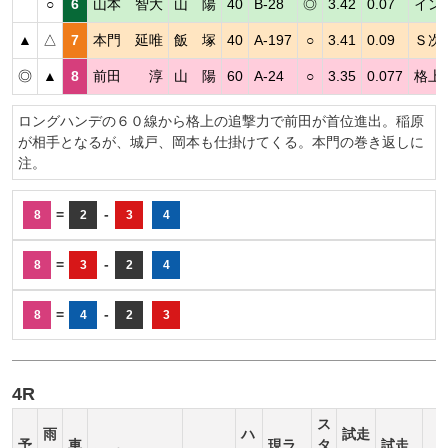
○
6
山本 智大
山 陽
40
B-28
◎
3.42
0.07
イン
▲
△
7
本門 延唯
飯 塚
40
A-197
○
3.41
0.09
Ｓ次
◎
▲
8
前田 淳
山 陽
60
A-24
○
3.35
0.077
格上
ロングハンデの６０線から格上の追撃力で前田が首位進出。稲原
が相手となるが、城戸、岡本も仕掛けてくる。本門の巻き返しに
注。
=
-
8
2
3
4
=
-
8
3
2
4
=
-
8
4
2
3
4R
ス
雨
ハ
試走
予
車
現ラ
タ
試走