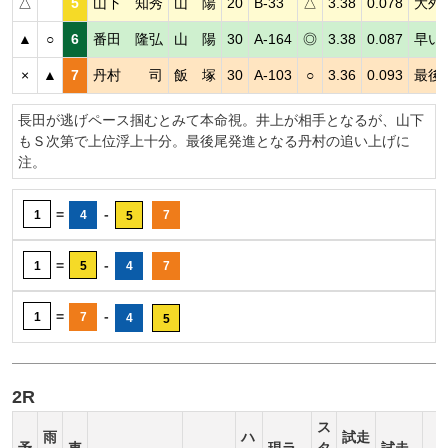
△
5
山下 知秀
山 陽
20
B-33
△
3.38
0.078
大外
▲
○
6
番田 隆弘
山 陽
30
A-164
◎
3.38
0.087
早い
×
▲
7
丹村 司
飯 塚
30
A-103
○
3.36
0.093
最後
長田が逃げペース掴むとみて本命視。井上が相手となるが、山下
もＳ次第で上位浮上十分。最後尾発進となる丹村の追い上げに
注。
=
-
1
4
7
5
=
-
1
5
4
7
=
-
1
7
4
5
2R
ス
雨
ハ
試走
予
車
現ラ
タ
試走