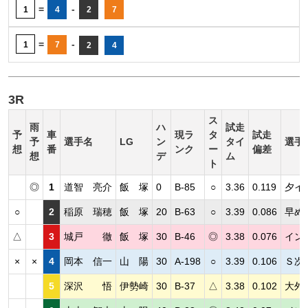
=
-
1
4
2
7
=
-
1
7
2
4
3R
ス
雨
ハ
試走
予
車
現ラ
タ
試走
予
選手名
LG
ン
タイ
選手
想
番
ンク
ー
偏差
想
デ
ム
ト
◎
1
道智 亮介
飯 塚
0
B-85
○
3.36
0.119
夕イ
○
2
稲原 瑞穂
飯 塚
20
B-63
○
3.39
0.086
早め
△
3
城戸 徹
飯 塚
30
B-46
◎
3.38
0.076
イン
×
×
4
岡本 信一
山 陽
30
A-198
○
3.39
0.106
Ｓ次
5
深沢 悟
伊勢崎
30
B-37
△
3.38
0.102
大外