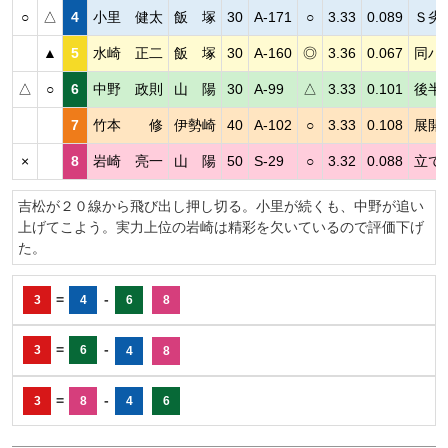
○
△
4
小里 健太
飯 塚
30
A-171
○
3.33
0.089
Ｓ劣
▲
5
水崎 正二
飯 塚
30
A-160
◎
3.36
0.067
同ハ
△
○
6
中野 政則
山 陽
30
A-99
△
3.33
0.101
後半
7
竹本 修
伊勢崎
40
A-102
○
3.33
0.108
展開
×
8
岩崎 亮一
山 陽
50
S-29
○
3.32
0.088
立て
吉松が２０線から飛び出し押し切る。小里が続くも、中野が追い
上げてこよう。実力上位の岩崎は精彩を欠いているので評価下げ
た。
=
-
3
4
6
8
=
-
3
6
4
8
=
-
3
8
4
6