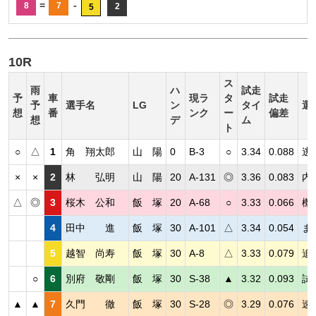
=
-
8
7
2
5
10R
ス
雨
ハ
試走
予
車
現ラ
タ
試走
予
選手名
LG
ン
タイ
選
想
番
ンク
ー
偏差
想
デ
ム
ト
○
△
1
角 翔太郎
山 陽
0
B-3
○
3.34
0.088
逃
×
×
2
林 弘明
山 陽
20
A-131
◎
3.36
0.083
内
△
◎
3
桜木 公和
飯 塚
20
A-68
○
3.33
0.066
機
4
田中 進
飯 塚
30
A-101
△
3.34
0.054
ま
5
越智 尚寿
飯 塚
30
A-8
△
3.33
0.079
追
○
6
別府 敬剛
飯 塚
30
S-38
▲
3.32
0.093
試
▲
▲
7
久門 徹
飯 塚
30
S-28
◎
3.29
0.076
速