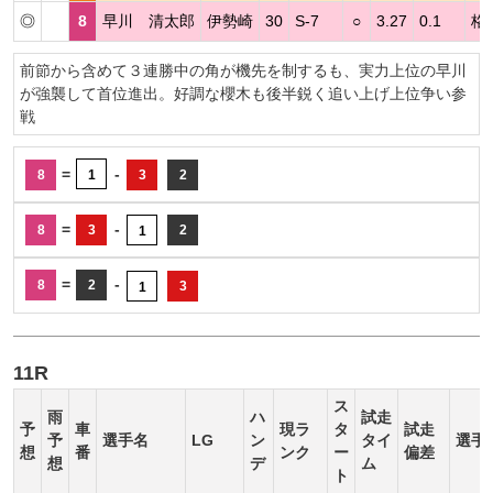
◎
8
早川 清太郎
伊勢崎
30
S-7
○
3.27
0.1
格
前節から含めて３連勝中の角が機先を制するも、実力上位の早川
が強襲して首位進出。好調な櫻木も後半鋭く追い上げ上位争い参
戦
=
-
8
1
3
2
=
-
8
3
2
1
=
-
8
2
3
1
11R
ス
雨
ハ
試走
予
車
現ラ
タ
試走
予
選手名
LG
ン
タイ
選手
想
番
ンク
ー
偏差
想
デ
ム
ト