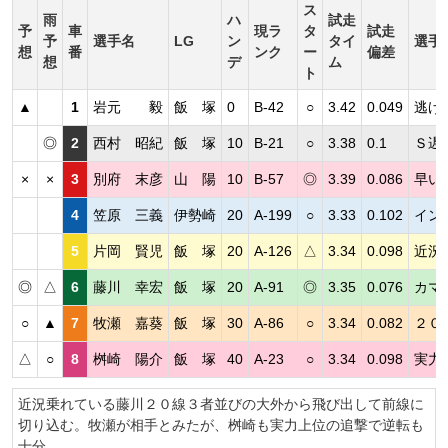
ス
雨
ハ
試走
予
車
現ラ
タ
試走
予
選手名
LG
ン
タイ
選手
想
番
ンク
ー
偏差
想
デ
ム
ト
▲
1
岩元 毅
飯 塚
0
B-42
○
3.42
0.049
逃げ
◎
2
西村 昭紀
飯 塚
10
B-21
○
3.38
0.1
Ｓ遅
×
×
3
別府 末彦
山 陽
10
B-57
◎
3.39
0.086
早い
4
笠原 三義
伊勢崎
20
A-199
○
3.33
0.102
イン
5
片岡 賢児
飯 塚
20
A-126
△
3.34
0.098
近況
◎
△
6
藤川 幸宏
飯 塚
20
A-91
◎
3.35
0.076
カマ
○
▲
7
牧瀬 嘉葵
飯 塚
30
A-86
○
3.34
0.082
２０
△
○
8
桝崎 陽介
飯 塚
40
A-23
○
3.34
0.098
実力
近況乗れている藤川２０線３者並びの大外から飛び出して前線に
切り込む。牧瀬が相手とみたが、桝崎も実力上位の追撃で逆転も
十分