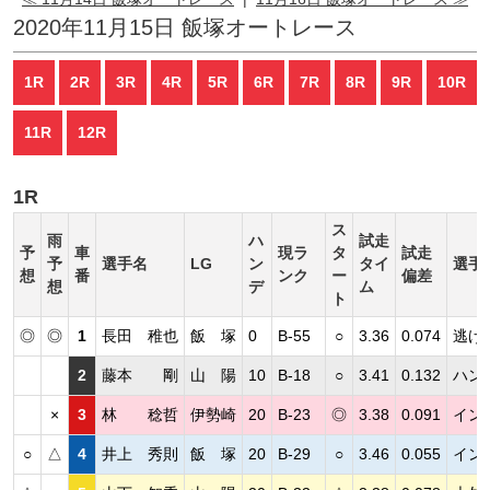
2020年11月15日 飯塚オートレース
1R
2R
3R
4R
5R
6R
7R
8R
9R
10R
11R
12R
1R
ス
雨
ハ
試走
予
車
現ラ
タ
試走
予
選手名
LG
ン
タイ
選手
想
番
ンク
ー
偏差
想
デ
ム
ト
◎
◎
1
長田 稚也
飯 塚
0
B-55
○
3.36
0.074
逃げ
2
藤本 剛
山 陽
10
B-18
○
3.41
0.132
ハン
×
3
林 稔哲
伊勢崎
20
B-23
◎
3.38
0.091
イン
○
△
4
井上 秀則
飯 塚
20
B-29
○
3.46
0.055
イン