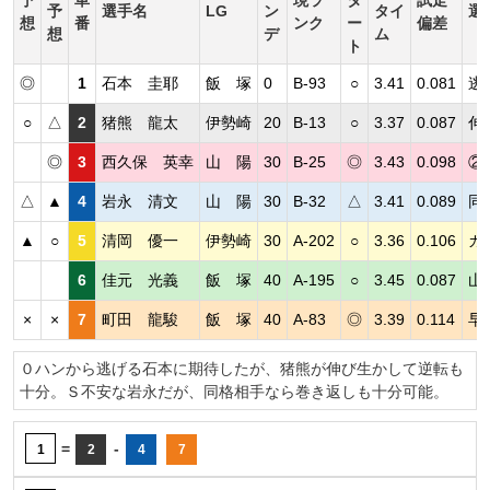
予
選手名
LG
ン
タイ
選
想
番
ンク
ー
偏差
想
デ
ム
ト
◎
1
石本 圭耶
飯 塚
0
B-93
○
3.41
0.081
逃
○
△
2
猪熊 龍太
伊勢崎
20
B-13
○
3.37
0.087
伸
◎
3
西久保 英幸
山 陽
30
B-25
◎
3.43
0.098
②
△
▲
4
岩永 清文
山 陽
30
B-32
△
3.41
0.089
同
▲
○
5
清岡 優一
伊勢崎
30
A-202
○
3.36
0.106
カ
6
佳元 光義
飯 塚
40
A-195
○
3.45
0.087
山
×
×
7
町田 龍駿
飯 塚
40
A-83
◎
3.39
0.114
早
０ハンから逃げる石本に期待したが、猪熊が伸び生かして逆転も
十分。Ｓ不安な岩永だが、同格相手なら巻き返しも十分可能。
=
-
1
2
4
7