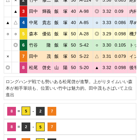
▲
3
田中 輝義
飯 塚
40
A-98
◎
3.32
0.09
内枠
▲
△
4
中尾 貴志
飯 塚
40
A-85
○
3.33
0.086
早め
○
○
5
森本 優佑
飯 塚
50
A-28
◎
3.29
0.098
機力
◎
6
竹谷 隆
飯 塚
50
S-42
○
3.30
0.105
トッ
×
7
田中 茂
飯 塚
50
S-22
△
3.31
0.079
イン
◎
8
松尾 啓史
山 陽
50
S-20
▲
3.32
0.098
後半
ロングハンデ戦でも勢いある松尾啓が進撃。上がりタイムいい森
本が相手筆頭も、位置いい竹中は魅力的。田中茂もさばいて上位
進出
=
-
8
5
2
7
=
-
8
2
7
5