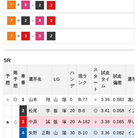
=
-
7
8
2
3
=
-
7
2
8
3
=
-
7
3
8
2
5R
ス
雨
ハ
試走
予
車
現ラ
タ
試走
予
選手名
LG
ン
タイ
選手
想
番
ンク
ー
偏差
想
デ
ム
ト
○
◎
1
山本 翔
山 陽
0
B-77
○
3.39
0.083
逃げ
2
松尾 学
飯 塚
20
B-8
◎
3.41
0.058
イン
▲
△
3
中原 誠
飯 塚
20
A-182
○
3.38
0.085
早い
4
矢野 正剛
山 陽
30
B-10
◎
3.36
0.082
イン