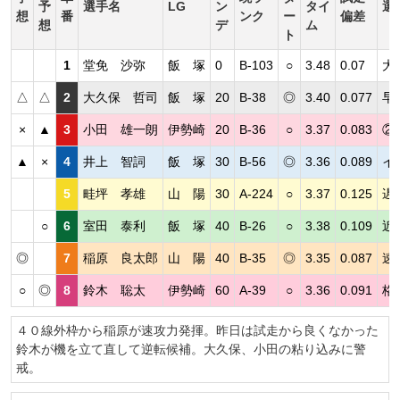
予
選手名
LG
ン
タイ
選
想
番
ンク
ー
偏差
想
デ
ム
ト
1
堂免 沙弥
飯 塚
0
B-103
○
3.48
0.07
大
△
△
2
大久保 哲司
飯 塚
20
B-38
◎
3.40
0.077
早
×
▲
3
小田 雄一朗
伊勢崎
20
B-36
○
3.37
0.083
②
▲
×
4
井上 智詞
飯 塚
30
B-56
◎
3.36
0.089
イ
5
畦坪 孝雄
山 陽
30
A-224
○
3.37
0.125
遅
○
6
室田 泰利
飯 塚
40
B-26
○
3.38
0.109
近
◎
7
稲原 良太郎
山 陽
40
B-35
◎
3.35
0.087
速
○
◎
8
鈴木 聡太
伊勢崎
60
A-39
○
3.36
0.091
格
４０線外枠から稲原が速攻力発揮。昨日は試走から良くなかった
鈴木が機を立て直して逆転候補。大久保、小田の粘り込みに警
戒。