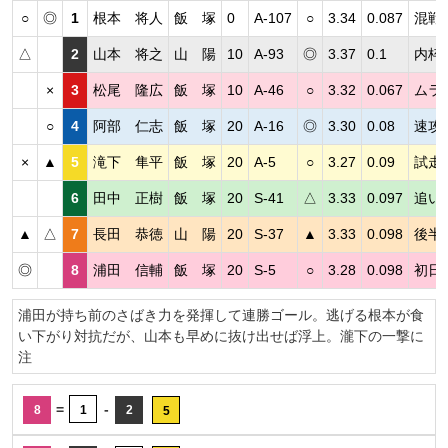
○
◎
1
根本 将人
飯 塚
0
A-107
○
3.34
0.087
混戦
△
2
山本 将之
山 陽
10
A-93
◎
3.37
0.1
内枠
×
3
松尾 隆広
飯 塚
10
A-46
○
3.32
0.067
ムラ
○
4
阿部 仁志
飯 塚
20
A-16
◎
3.30
0.08
速攻
×
▲
5
滝下 隼平
飯 塚
20
A-5
○
3.27
0.09
試走
6
田中 正樹
飯 塚
20
S-41
△
3.33
0.097
追い
▲
△
7
長田 恭徳
山 陽
20
S-37
▲
3.33
0.098
後半
◎
8
浦田 信輔
飯 塚
20
S-5
○
3.28
0.098
初日
浦田が持ち前のさばき力を発揮して連勝ゴール。逃げる根本が食
い下がり対抗だが、山本も早めに抜け出せば浮上。瀧下の一撃に
注
=
-
8
1
2
5