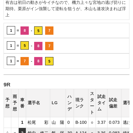
有吉は初日の動きが今イチなので、機力上々な宮地の逃げ切りに
期待。栗原がイン強襲して逆転を狙うが、木山も速攻決まれば浮
上
=
-
1
8
7
5
=
-
1
5
8
7
=
-
1
7
8
5
9R
ス
雨
ハ
試走
予
車
現ラ
タ
試走
予
選手名
LG
ン
タイ
選手
想
番
ンク
ー
偏差
想
デ
ム
ト
1
松尾 彩
山 陽
0
B-100
○
3.37
0.073
逃げ
△
×
2
竹中 修二
飯 塚
30
A-124
○
3.36
0.083
絶好