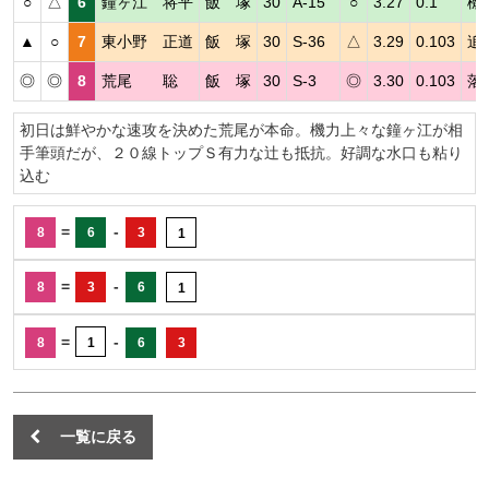
○
△
6
鐘ヶ江 将平
飯 塚
30
A-15
○
3.27
0.1
機
▲
○
7
東小野 正道
飯 塚
30
S-36
△
3.29
0.103
追
◎
◎
8
荒尾 聡
飯 塚
30
S-3
◎
3.30
0.103
落
初日は鮮やかな速攻を決めた荒尾が本命。機力上々な鐘ヶ江が相
手筆頭だが、２０線トップＳ有力な辻も抵抗。好調な水口も粘り
込む
=
-
8
6
3
1
=
-
8
3
6
1
=
-
8
1
6
3
一覧に戻る