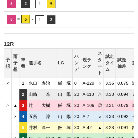
=
-
8
2
1
5
=
-
8
5
2
1
12R
ス
雨
ハ
試走
予
車
現ラ
タ
試走
予
選手名
LG
ン
タイ
選
想
番
ンク
ー
偏差
想
デ
ム
ト
×
1
水口 寿治
飯 塚
0
A-229
○
3.36
0.075
逃
2
山崎 進
山 陽
20
A-113
△
3.33
0.094
Ｓ
△
▲
3
辻 大樹
飯 塚
20
A-106
◎
3.31
0.079
速
×
4
五所 淳
山 陽
20
A-7
○
3.33
0.092
イ
5
井村 淳一
飯 塚
30
A-42
▲
3.28
0.091
内