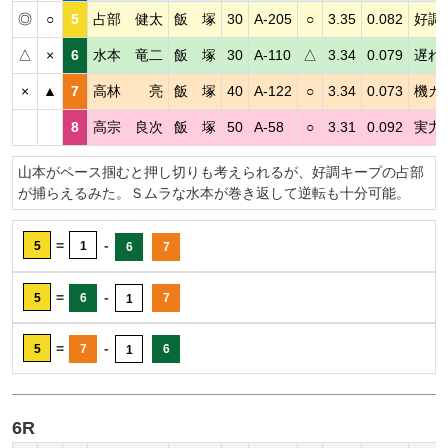
◎
○
5
占部 健太
飯 塚
30
A-205
○
3.35
0.082
好調
△
×
6
水本 竜二
飯 塚
30
A-110
△
3.34
0.079
遅れ
×
▲
7
高林 亮
飯 塚
40
A-122
○
3.34
0.073
機カ
8
高宗 良次
飯 塚
50
A-58
○
3.31
0.092
実力
山本がペース掴むと押し切りも考えられるが、好調キープの占部
が捕らえるみた。Ｓムラな水本が巻き返して逆転も十分可能。
=
-
5
1
6
7
=
-
5
6
7
1
=
-
5
7
6
1
6R