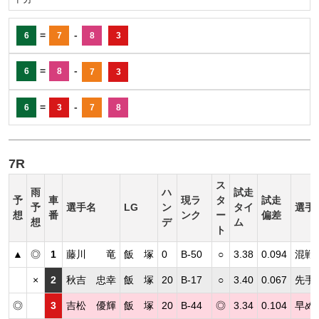
=
-
6
7
8
3
=
-
6
8
7
3
=
-
6
3
7
8
7R
ス
雨
ハ
試走
予
車
現ラ
タ
試走
予
選手名
LG
ン
タイ
選手
想
番
ンク
ー
偏差
想
デ
ム
ト
▲
◎
1
藤川 竜
飯 塚
0
B-50
○
3.38
0.094
混戦
×
2
秋吉 忠幸
飯 塚
20
B-17
○
3.40
0.067
先手
◎
3
吉松 優輝
飯 塚
20
B-44
◎
3.34
0.104
早め