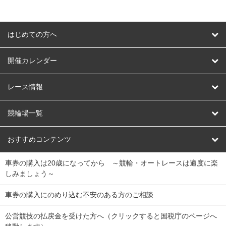
はじめての方へ
はじめての方へ
開催カレンダー
競輪
レース情報
オートレース
レース予想
競輪場一覧
競輪くじ
レース結果
北日本
函館競輪場
青森競輪場
いわき平競輪場
おすすめコンテンツ
車券の購入は20歳になってから ～競輪・オートレースは適度に楽
Dokanto!
キャリーオーバー一覧
関
競輪選手情報
弥彦競輪場
前橋競輪場
取手競輪場
宇都宮競輪場
しみましょう～
東
大宮競輪場
西武園競輪場
京王閣競輪場
立川競輪場
チャリロトプラザ
Perfecta Navi
車券の購入にのめり込む不安のある方のご相談
南
松戸競輪場
千葉競輪場
川崎競輪場
平塚競輪場
公営競技の払戻金を受けた方へ（クリックすると国税庁のページへ
netkeirin
関