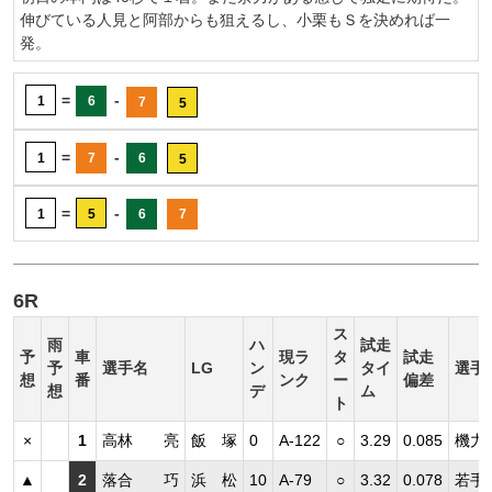
伸びている人見と阿部からも狙えるし、小栗もＳを決めれば一
発。
=
-
1
6
7
5
=
-
1
7
6
5
=
-
1
5
6
7
6R
ス
雨
ハ
試走
予
車
現ラ
タ
試走
予
選手名
LG
ン
タイ
選手
想
番
ンク
ー
偏差
想
デ
ム
ト
×
1
高林 亮
飯 塚
0
A-122
○
3.29
0.085
機力
▲
2
落合 巧
浜 松
10
A-79
○
3.32
0.078
若手