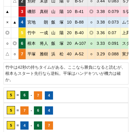
△
2
別府 末彦
山 陽
0
B-57
○
3.44
0.083
Ｓ力
▲
3
磯部 真樹
山 陽
10
B-41
◎
3.38
0.079
Ｓ切
×
▲
4
宮地 朗
飯 塚
10
B-88
○
3.38
0.073
ムラ
◎
5
竹中 一成
山 陽
20
B-40
◎
3.36
0.07
上昇
○
◎
6
根本 将人
飯 塚
20
A-107
○
3.33
0.091
スタ
△
○
7
平塚 雅樹
浜 松
40
A-52
○
3.29
0.088
実力
竹中は42秒の持ちタイムがある。ここなら勝負になると読むが、
根本もスタート先行なら逆転。平塚はハンデキツいが機力は確
か。
=
-
5
6
7
4
=
-
5
7
6
4
=
-
5
4
6
7