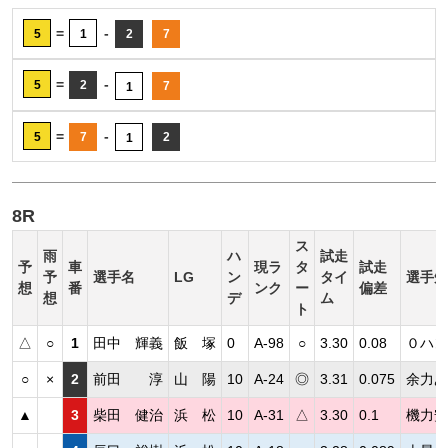
=
-
5
1
2
7
=
-
5
2
7
1
=
-
5
7
2
1
8R
ス
雨
ハ
試走
予
車
現ラ
タ
試走
予
選手名
LG
ン
タイ
選手短
想
番
ンク
ー
偏差
想
デ
ム
ト
△
○
1
田中 輝義
飯 塚
0
A-98
○
3.30
0.08
０ハン
○
×
2
前田 淳
山 陽
10
A-24
◎
3.31
0.075
余力あ
▲
3
柴田 健治
浜 松
10
A-31
△
3.30
0.1
機力安