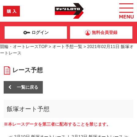
ログイン
無料会員登録
競輪・オートレースTOP
>
オート予想一覧
>
2021年02月11日 飯塚オ
ートレース
レース予想
一覧に戻る
飯塚オート予想
※本レースデータを第三者に配布することを禁じます。
≪ 2月10日 飯塚オートレース
|
2月12日 飯塚オートレース ≫