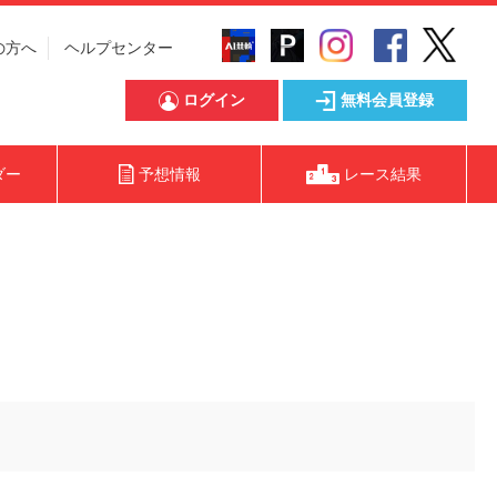
の方へ
ヘルプセンター
ログイン
無料会員登録
ダー
予想情報
レース結果