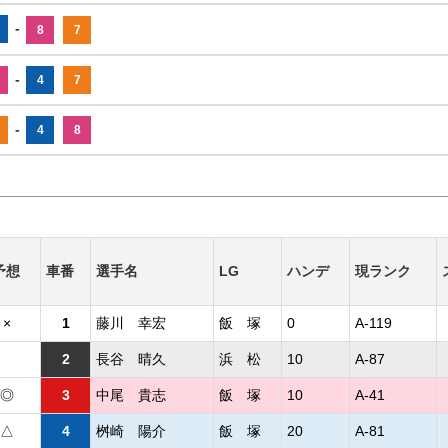
-
8
7
-
4
7
-
4
8
予想
車番
選手名
LG
ハンデ
現ランク
×
1
藤川 幸宏
飯 塚
0
A-119
2
長谷 晴久
浜 松
10
A-87
◎
3
中尾 貴志
飯 塚
10
A-41
△
4
桝崎 陽介
飯 塚
20
A-81