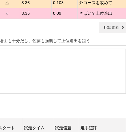
△
3.36
0.103
外コースを攻めて
○
3.35
0.09
さばいて上位進出
1R出走表
場面も十分だし、佐藤も強襲して上位進出を狙う
スタート
試走タイム
試走偏差
選手短評