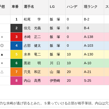
予想
車番
選手名
LG
ハンデ
現ランク
ス
1
松尾 学
飯 塚
0
B-2
2
佳元 光義
飯 塚
0
B-4
○
3
水崎 正二
飯 塚
0
A-138
◎
4
占部 健太
飯 塚
0
A-103
▲
5
水本 竜二
飯 塚
10
A-130
×
6
黒岩 明
川 口
10
A-10
△
7
穴見 和正
山 陽
20
A-21
8
内山 高秀
伊勢崎
20
S-25
力な水崎が逃げ切るとみた。Ｓ乗っていける占部が相手筆頭。内山は穴