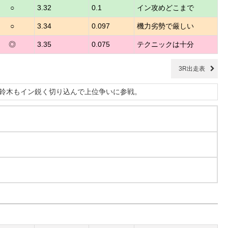
○
3.32
0.1
イン攻めどこまで
○
3.34
0.097
機力劣勢で厳しい
◎
3.35
0.075
テクニックは十分
3R出走表
鈴木もイン鋭く切り込んで上位争いに参戦。