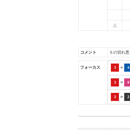
△
コメント
Ｓの切れ悪
フォーカス
=
3
4
=
3
8
=
3
2