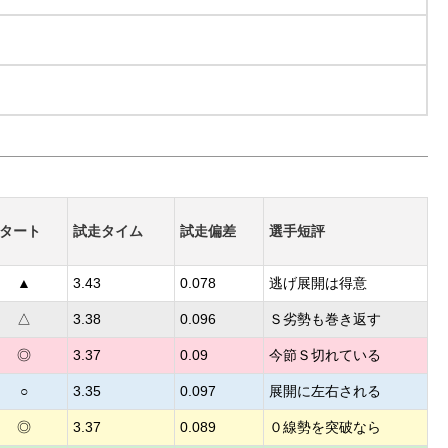
タート
試走タイム
試走偏差
選手短評
▲
3.43
0.078
逃げ展開は得意
△
3.38
0.096
Ｓ劣勢も巻き返す
◎
3.37
0.09
今節Ｓ切れている
○
3.35
0.097
展開に左右される
◎
3.37
0.089
０線勢を突破なら