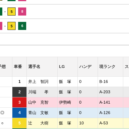
-
8
5
-
6
5
予想
車番
選手名
LG
ハンデ
現ランク
ス
1
井上 智詞
飯 塚
0
B-16
2
川端 孝
飯 塚
0
A-203
3
山中 充智
伊勢崎
0
A-141
◎
4
青山 文敏
飯 塚
0
A-126
○
5
辻 大樹
飯 塚
10
A-53