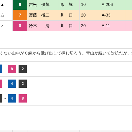
▲
6
吉松 優輝
飯 塚
10
A-206
△
7
斎藤 撤二
川 口
20
A-33
×
8
鈴木 清
川 口
20
A-11
くない山中が０線から飛び出して押し切ろう。青山が続いて対抗だが、
-
8
2
-
4
2
-
4
8