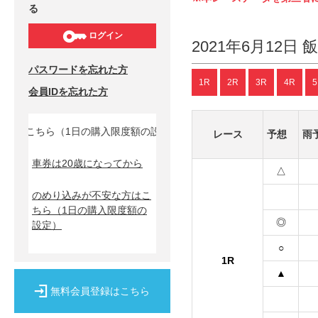
る
ログイン
2021年6月12日
パスワードを忘れた方
1R
2R
3R
4R
5
会員IDを忘れた方
ちら（1日の購入限度額の設定）↓
レース
予想
雨
車券は20歳になってから
△
のめり込みが不安な方はこ
ちら
（1日の購入限度額の
◎
設定）
○
1R
▲
無料会員登録はこちら