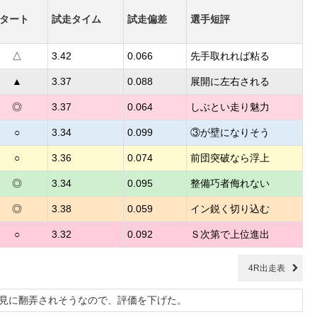
タート
試走タイム
試走偏差
選手短評
△
3.42
0.066
先手取れれば粘る
▲
3.37
0.088
展開に左右される
◎
3.37
0.064
しぶとい走り魅力
○
3.34
0.099
③が壁になりそう
○
3.36
0.074
前団突破なら浮上
◎
3.34
0.095
整備巧者侮れない
◎
3.38
0.059
イン鋭く切り込む
○
3.32
0.092
Ｓ次第で上位進出
4R出走表
見に翻弄されそうなので、評価を下げた。