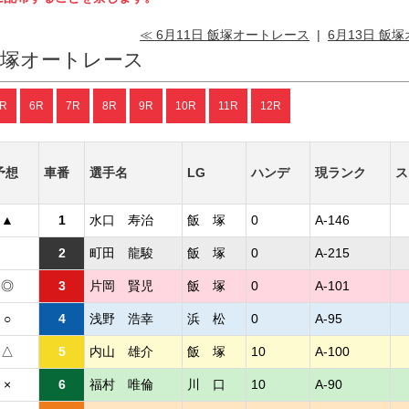
≪ 6月11日 飯塚オートレース
|
6月13日 飯
 飯塚オートレース
R
6R
7R
8R
9R
10R
11R
12R
予想
車番
選手名
LG
ハンデ
現ランク
ス
▲
1
水口 寿治
飯 塚
0
A-146
2
町田 龍駿
飯 塚
0
A-215
◎
3
片岡 賢児
飯 塚
0
A-101
○
4
浅野 浩幸
浜 松
0
A-95
△
5
内山 雄介
飯 塚
10
A-100
×
6
福村 唯倫
川 口
10
A-90