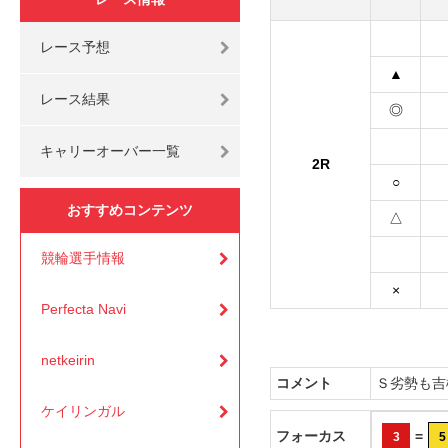
レース予想
▲
レース結果
◎
キャリーオーバー一覧
2R
○
おすすめコンテンツ
△
競輪選手情報
×
Perfecta Navi
netkeirin
コメント
Ｓ劣勢も吉
ケイリンガル
フォーカス
=
3
5