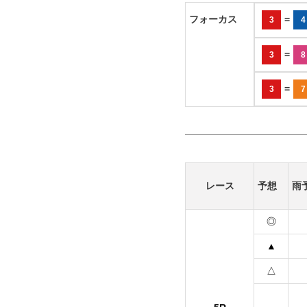
フォーカス
=
3
4
=
3
8
=
3
7
レース
予想
雨
◎
▲
△