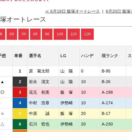
≪ 6月18日 飯塚オートレース
|
6月20日 飯
 飯塚オートレース
R
6R
7R
8R
9R
10R
11R
12R
予想
車番
選手名
LG
ハンデ
現ランク
ス
1
原 菊太郎
山 陽
0
B-95
▲
2
岩永 清文
山 陽
10
B-26
◎
3
花元 初美
飯 塚
10
A-198
4
中村 浩章
伊勢崎
10
A-174
○
5
中原 誠
飯 塚
20
B-17
△
6
石川 哲也
伊勢崎
20
A-230