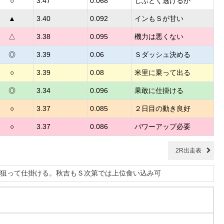
○
3.47
0.068
しぶとく逃げるか
▲
3.40
0.092
インもＳが甘い
△
3.38
0.095
機力は悪くない
◎
3.39
0.06
Ｓダッシュ決める
○
3.39
0.08
米里に乗って出る
◎
3.34
0.096
果敢に仕掛ける
○
3.37
0.085
２日目の動き良好
○
3.37
0.086
パワーアップ必要
2R出走表
狙って仕掛ける。秋吉もＳ次第では上位食い込み可