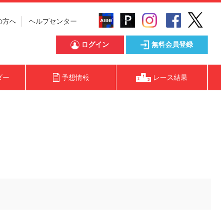
の方へ
ヘルプセンター
ログイン
無料会員登録
ダー
予想情報
レース結果