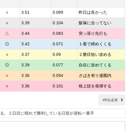
○
3.51
0.089
昨日は良かった
○
3.39
0.104
飯塚に合ってない
△
3.44
0.083
突っ張り先行も
◎
3.42
0.071
１着で締めくくる
○
3.37
0.09
２勝目狙い攻める
◎
3.39
0.077
自在に攻めてくる
○
3.36
0.094
さばき有り連圏内
○
3.36
0.101
格上技を発揮する
4R出走表
くる。２日目に晴れで勝利している日室が逆転一番手