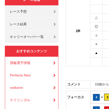
レース予想
△
レース結果
◎
2R
○
キャリーオーバー一覧
×
おすすめコンテンツ
▲
競輪選手情報
Perfecta Navi
コメント
10線から
netkeirin
フォーカス
=
4
5
ケイリンガル