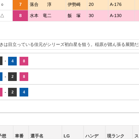
○
7
落合 淳
伊勢崎
20
A-176
△
8
水本 竜二
飯 塚
30
A-130
は目立っている佳元がシリーズ初白星を狙う。稲原が踏ん張る展開だ
-
4
8
-
2
8
-
2
4
予想
車番
選手名
LG
ハンデ
現ランク
ス