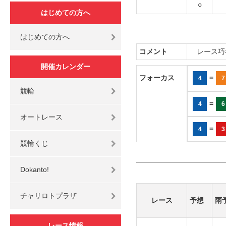
○
はじめての方へ
はじめての方へ
コメント
レース巧者
開催カレンダー
フォーカス
=
4
7
競輪
=
4
6
オートレース
=
4
3
競輪くじ
Dokanto!
チャリロトプラザ
レース
予想
雨
レース情報