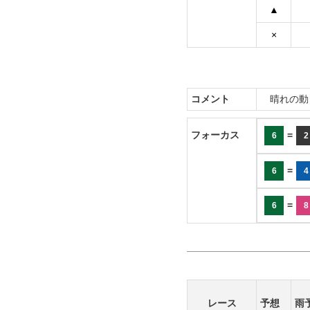
▲
×
コメント
晴れの動き
フォーカス
=
6
2
=
6
4
=
6
8
レース
予想
雨