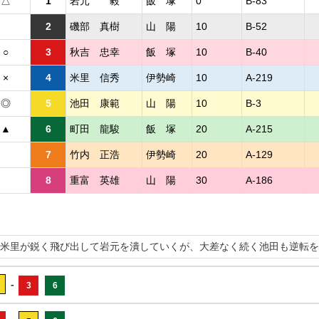
△
1
岩元 毅
飯 塚
0
B-83
2
磯部 真樹
山 陽
10
B-52
○
3
秋吉 忠幸
飯 塚
10
B-40
×
4
米里 信秀
伊勢崎
10
A-219
◎
5
池田 康範
山 陽
10
B-3
▲
6
町田 龍駿
飯 塚
20
A-215
7
竹内 正浩
伊勢崎
20
A-129
8
重富 英雄
山 陽
30
A-186
米里が鋭く飛び出して岩元を潰していくが、大差なく続く池田も逆転を
-
3
6