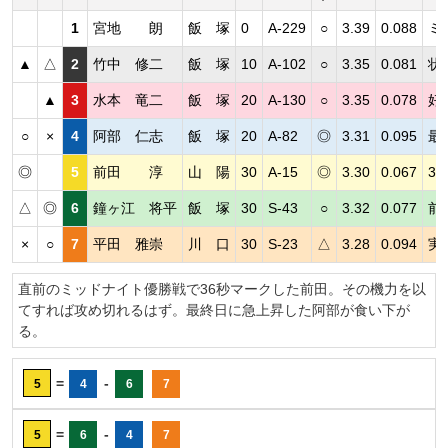
1
宮地 朗
飯 塚
0
A-229
○
3.39
0.088
ミ
▲
△
2
竹中 修二
飯 塚
10
A-102
○
3.35
0.081
状
▲
3
水本 竜二
飯 塚
20
A-130
○
3.35
0.078
好
○
×
4
阿部 仁志
飯 塚
20
A-82
◎
3.31
0.095
最
◎
5
前田 淳
山 陽
30
A-15
◎
3.30
0.067
3
△
◎
6
鐘ヶ江 将平
飯 塚
30
S-43
○
3.32
0.077
前
×
○
7
平田 雅崇
川 口
30
S-23
△
3.28
0.094
実
直前のミッドナイト優勝戦で36秒マークした前田。その機力を以
てすれば攻め切れるはず。最終日に急上昇した阿部が食い下が
る。
=
-
5
4
6
7
=
-
5
6
4
7