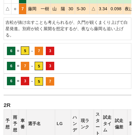
△
○
7
藤岡 一樹
山 陽
30
S-30
△
3.34
0.098
夜は
吉松が抜け出すことも考えられるが、久門が鋭くまくり上げて白
星発進。別府が続く展開を想定するが、夜なら藤岡も追い上げ
る。
=
-
6
5
7
3
=
-
6
7
3
5
=
-
6
3
7
5
2R
ス
雨
ハ
試走
予
車
現ラ
タ
試走
予
選手名
LG
ン
タイ
選
想
番
ンク
ー
偏差
想
デ
ム
ト