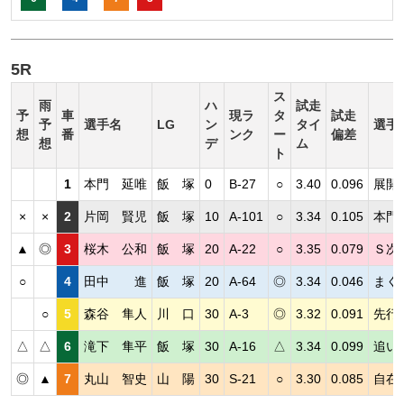
5R
ス
雨
ハ
試走
予
車
現ラ
タ
試走
予
選手名
LG
ン
タイ
選手
想
番
ンク
ー
偏差
想
デ
ム
ト
1
本門 延唯
飯 塚
0
B-27
○
3.40
0.096
展開
×
×
2
片岡 賢児
飯 塚
10
A-101
○
3.34
0.105
本門
▲
◎
3
桜木 公和
飯 塚
20
A-22
○
3.35
0.079
Ｓ次
○
4
田中 進
飯 塚
20
A-64
◎
3.34
0.046
まく
○
5
森谷 隼人
川 口
30
A-3
◎
3.32
0.091
先行
△
△
6
滝下 隼平
飯 塚
30
A-16
△
3.34
0.099
追い
◎
▲
7
丸山 智史
山 陽
30
S-21
○
3.30
0.085
自在