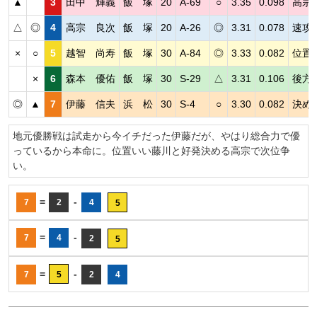
▲
3
田中 輝義
飯 塚
20
A-69
○
3.35
0.098
高宗
△
◎
4
高宗 良次
飯 塚
20
A-26
◎
3.31
0.078
速攻
×
○
5
越智 尚寿
飯 塚
30
A-84
◎
3.33
0.082
位置
×
6
森本 優佑
飯 塚
30
S-29
△
3.31
0.106
後方
◎
▲
7
伊藤 信夫
浜 松
30
S-4
○
3.30
0.082
決め
地元優勝戦は試走から今イチだった伊藤だが、やはり総合力で優
っているから本命に。位置いい藤川と好発決める高宗で次位争
い。
=
-
7
2
4
5
=
-
7
4
2
5
=
-
7
5
2
4