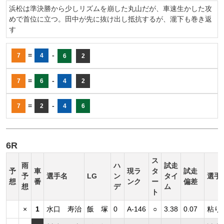
浜松は準決勝から少しリズムを崩した丸山だが、車速生かした攻
めで首位に立つ。田中が先に抜け出し抵抗するが、瀧下も巻き返
す
=
-
7
4
6
2
=
-
7
6
4
2
=
-
7
2
4
6
6R
ス
雨
ハ
試走
予
車
現ラ
タ
試走
予
選手名
LG
ン
タイ
選手
想
番
ンク
ー
偏差
想
デ
ム
ト
×
1
水口 寿治
飯 塚
0
A-146
○
3.38
0.07
粘り