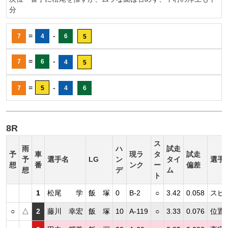
分
=
-
7
4
6
5
=
-
7
6
4
5
=
-
7
5
4
6
8R
ス
雨
ハ
試走
予
車
現ラ
タ
試走
予
選手名
LG
ン
タイ
選手
想
番
ンク
ー
偏差
想
デ
ム
ト
1
松尾 学
飯 塚
0
B-2
○
3.42
0.058
スピ
○
△
2
藤川 幸宏
飯 塚
10
A-119
○
3.33
0.076
位置