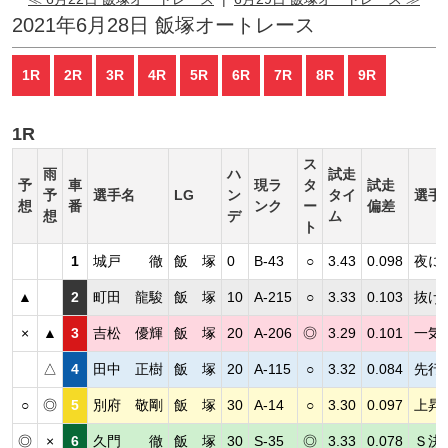
2021年6月28日 飯塚オートレース
1R
2R
3R
4R
5R
6R
7R
8R
9R
1R
ス
雨
ハ
試走
予
車
現ラ
タ
試走
予
選手名
LG
ン
タイ
選手
想
番
ンク
ー
偏差
想
デ
ム
ト
1
城戸 徹
飯 塚
0
B-43
○
3.43
0.098
夜に
▲
2
町田 龍駿
飯 塚
10
A-215
○
3.33
0.103
抜け
×
▲
3
吉松 優輝
飯 塚
20
A-206
◎
3.29
0.101
一気
△
4
田中 正樹
飯 塚
20
A-115
○
3.32
0.084
先行
○
◎
5
別府 敬剛
飯 塚
30
A-14
○
3.30
0.097
上昇
◎
×
6
久門 徹
飯 塚
30
S-35
◎
3.33
0.078
Ｓ決