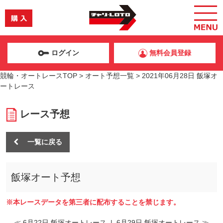
ログイン
無料会員登録
競輪・オートレースTOP
>
オート予想一覧
>
2021年06月28日 飯塚オ
ートレース
レース予想
一覧に戻る
飯塚オート予想
※本レースデータを第三者に配布することを禁じます。
≪ 6月22日 飯塚オートレース
|
6月29日 飯塚オートレース ≫