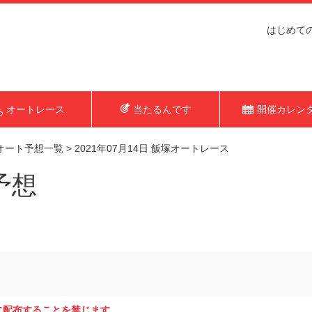
はじめて
オートレース
当たるんです
開催カレン
オート予想一覧
>
2021年07月14日 飯塚オートレース
予想
に配布することを禁じます。