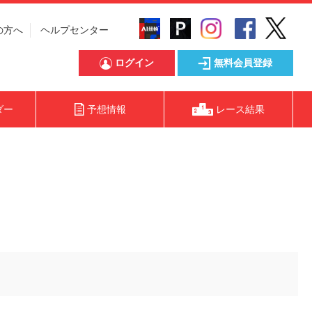
の方へ
ヘルプセンター
ログイン
無料会員登録
ダー
予想情報
レース結果