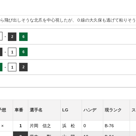
から飛び出しそうな北爪を中心視したが、０線の大久保も逃げて粘りそ
-
2
6
-
6
1
-
2
1
予想
車番
選手名
LG
ハンデ
現ランク
ス
×
1
片岡 信之
浜 松
0
B-76