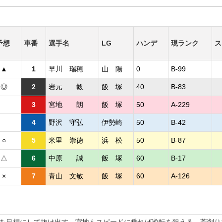
予想
車番
選手名
LG
ハンデ
現ランク
ス
▲
1
早川 瑞穂
山 陽
0
B-99
◎
2
岩元 毅
飯 塚
40
B-83
3
宮地 朗
飯 塚
50
A-229
4
野沢 守弘
伊勢崎
50
B-42
○
5
米里 崇徳
浜 松
50
B-87
△
6
中原 誠
飯 塚
60
B-17
×
7
青山 文敏
飯 塚
60
A-126