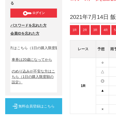
る
ログイン
2021年7月14日
パスワードを忘れた方
1R
2R
3R
4R
5
会員IDを忘れた方
方はこちら（1日の購入限度額の設定）↓
レース
予想
雨
車券は20歳になってから
○
のめり込みが不安な方はこ
△
ちら
（1日の購入限度額の
◎
設定）
1R
▲
無料会員登録はこちら
×