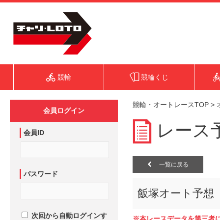
競輪
競輪くじ
競輪・オートレースTOP
>
会員ログイン
レース
会員ID
一覧に戻る
パスワード
飯塚オート予想
次回から自動ログインす
※本レースデータを第三者