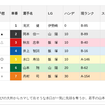
予想
車番
選手名
LG
ハンデ
現ランク
ス
1
滝沢 健
伊勢崎
0
B-85
▲
2
岡本 信一
山 陽
10
B-89
△
3
秋吉 忠幸
飯 塚
10
B-40
4
井上 智詞
飯 塚
10
B-16
◎
5
水口 寿治
飯 塚
10
A-146
×
6
山本 翔
山 陽
20
B-62
○
7
丹村 司
飯 塚
30
A-154
並びの大外からカマして出そうな水口が一気に先頭を奪うか。若手の山