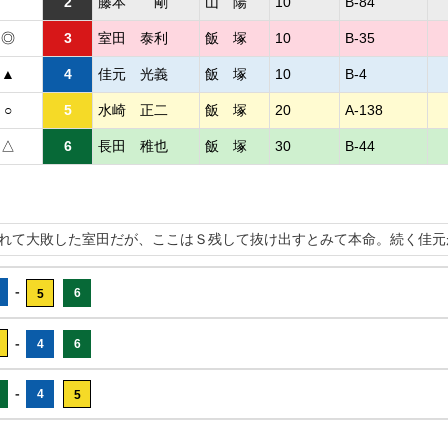
2
藤本 剛
山 陽
10
B-84
◎
3
室田 泰利
飯 塚
10
B-35
▲
4
佳元 光義
飯 塚
10
B-4
○
5
水崎 正二
飯 塚
20
A-138
△
6
長田 稚也
飯 塚
30
B-44
れて大敗した室田だが、ここはＳ残して抜け出すとみて本命。続く佳元
-
6
5
-
4
6
-
4
5