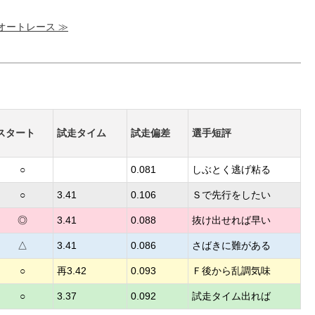
塚オートレース ≫
スタート
試走タイム
試走偏差
選手短評
○
0.081
しぶとく逃げ粘る
○
3.41
0.106
Ｓで先行をしたい
◎
3.41
0.088
抜け出せれば早い
△
3.41
0.086
さばきに難がある
○
再3.42
0.093
Ｆ後から乱調気味
○
3.37
0.092
試走タイム出れば