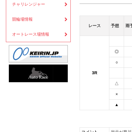
チャリレンジャー
競輪場情報
レース
予想
雨
オートレース場情報
◎
○
3R
△
×
▲