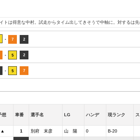
トは得意な中村。試走からタイム出してきそうで中軸に。対するは先
-
7
2
-
2
5
-
7
5
予想
車番
選手名
LG
ハンデ
現ランク
ス
▲
1
別府 末彦
山 陽
0
B-20