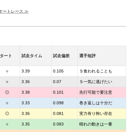
塚オートレース ≫
タート
試走タイム
試走偏差
選手短評
○
3.39
0.105
Ｓ食われることも
○
3.36
0.07
Ｓ一気に逃げたい
◎
3.38
0.101
先行可能で要注意
○
3.33
0.098
巻き返しは十分だ
◎
3.36
0.081
実力有り怖い存在
○
3.35
0.083
晴れの動きは一番