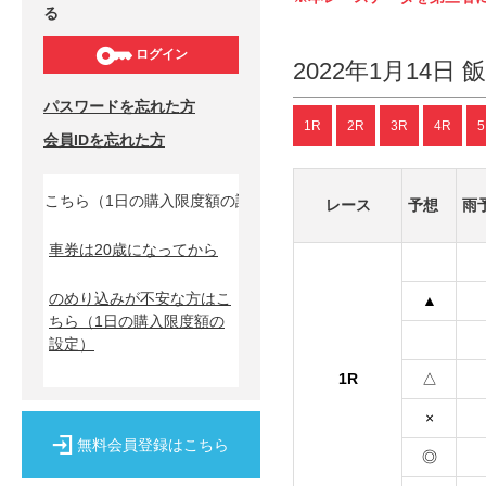
る
ログイン
2022年1月14日
パスワードを忘れた方
1R
2R
3R
4R
5
会員IDを忘れた方
こちら（1日の購入限度額の設定）↓
レース
予想
雨
車券は20歳になってから
のめり込みが不安な方はこ
▲
ちら
（1日の購入限度額の
設定）
1R
△
×
無料会員登録はこちら
◎