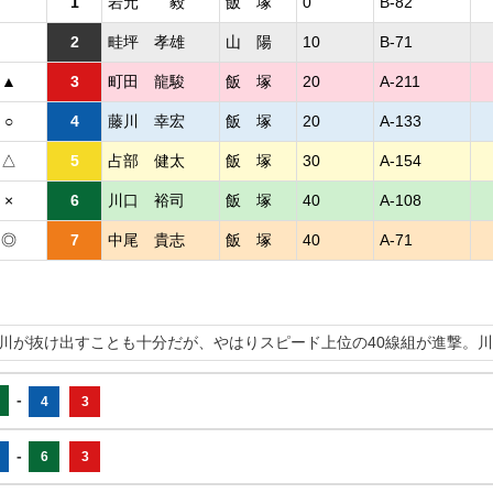
1
岩元 毅
飯 塚
0
B-82
2
畦坪 孝雄
山 陽
10
B-71
▲
3
町田 龍駿
飯 塚
20
A-211
○
4
藤川 幸宏
飯 塚
20
A-133
△
5
占部 健太
飯 塚
30
A-154
×
6
川口 裕司
飯 塚
40
A-108
◎
7
中尾 貴志
飯 塚
40
A-71
が抜け出すことも十分だが、やはりスピード上位の40線組が進撃。川
-
4
3
-
6
3