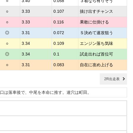
○
3.40
0.058
３着なら有りそう
○
3.33
0.107
抜け出すチャンス
○
3.33
0.116
果敢に仕掛ける
◎
3.31
0.072
Ｓ決めて速攻狙う
○
3.34
0.109
エンジン落ち気味
◎
3.34
0.1
試走出れば首位可
○
3.31
0.083
自在に攻め上げる
2R出走表
口は落車後で、中尾を本命に推す。連穴は町田。