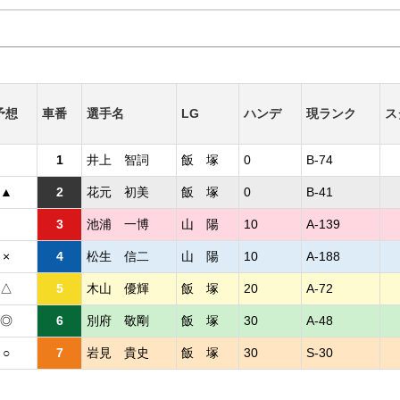
予想
車番
選手名
LG
ハンデ
現ランク
ス
1
井上 智詞
飯 塚
0
B-74
▲
2
花元 初美
飯 塚
0
B-41
3
池浦 一博
山 陽
10
A-139
×
4
松生 信二
山 陽
10
A-188
△
5
木山 優輝
飯 塚
20
A-72
◎
6
別府 敬剛
飯 塚
30
A-48
○
7
岩見 貴史
飯 塚
30
S-30