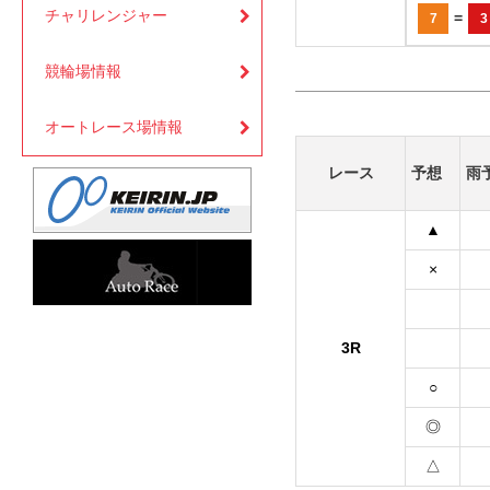
チャリレンジャー
=
7
3
競輪場情報
オートレース場情報
レース
予想
雨
▲
×
3R
○
◎
△