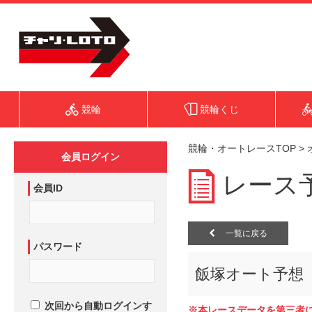
競輪
競輪くじ
競輪・オートレースTOP
>
会員ログイン
レース
会員ID
一覧に戻る
パスワード
飯塚オート予想
次回から自動ログインす
※本レースデータを第三者