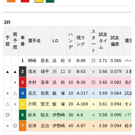
3R
ス
雨
ハ
試走
予
車
現ラ
タ
試走
予
選手名
LG
ン
タイ
選手
想
番
ンク
ー
偏差
想
デ
ム
ト
1
桝崎 星名
浜 松
0
B-88
◎
3.71
0.065
ペー
▲
▲
2
清水 雄平
川 口
0
B-53
○
3.66
0.079
３着
×
3
木村 直幸
浜 松
10
B-30
◎
3.65
0.082
先行
×
△
4
花元 初美
飯 塚
10
A-217
○
3.69
0.064
試走
△
○
5
片岡 賢児
飯 塚
20
A-169
○
3.61
0.094
すん
◎
6
鈴木 聡太
伊勢崎
30
A-6
○
3.58
0.095
パワ
○
◎
7
谷津 圭治
伊勢崎
40
A-87
○
3.58
0.094
鈴木