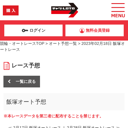
ログイン
無料会員登録
競輪・オートレースTOP
>
オート予想一覧
>
2023年02月18日 飯塚オ
ートレース
レース予想
一覧に戻る
飯塚オート予想
※本レースデータを第三者に配布することを禁じます。
≪ 2月17日 飯塚オートレース
|
2月28日 飯塚オートレース ≫