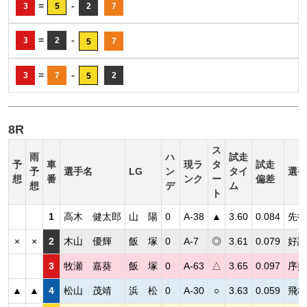
=
-
3
5
2
7
=
-
3
2
7
5
=
-
3
7
2
5
8R
ス
雨
ハ
試走
予
車
現ラ
タ
試走
予
選手名
LG
ン
タイ
選手
想
番
ンク
ー
偏差
想
デ
ム
ト
1
高木 健太郎
山 陽
0
A-38
▲
3.60
0.084
先行
×
×
2
木山 優輝
飯 塚
0
A-7
◎
3.61
0.079
好調
3
牧瀬 嘉葵
飯 塚
0
A-63
△
3.65
0.097
序盤
▲
▲
4
松山 茂靖
浜 松
0
A-30
○
3.63
0.059
飛び