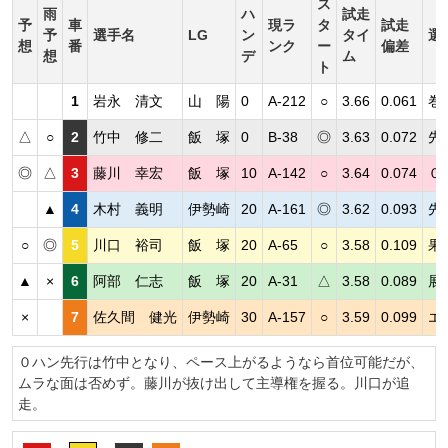
ス
雨
ハ
試走
予
車
現ラ
タ
試走
予
選手名
LG
ン
タイ
選
想
番
ンク
ー
偏差
想
デ
ム
ト
1
岩永 清文
山 陽
0
A-212
○
3.66
0.061
巻
△
○
2
竹中 修二
飯 塚
0
B-38
◎
3.63
0.072
先
◎
△
3
藤川 幸宏
飯 塚
10
A-142
○
3.64
0.074
０
▲
4
木村 義明
伊勢崎
20
A-161
◎
3.62
0.093
先
○
◎
5
川口 裕司
飯 塚
20
A-65
○
3.58
0.109
果
▲
×
6
阿部 仁志
飯 塚
20
A-31
△
3.58
0.089
展
×
7
佐久間 健光
伊勢崎
30
A-157
○
3.59
0.099
エ
０ハン先行は竹中となり、ペース上がるようなら首位可能だが、
ムラな面は否めず。藤川が抜け出して主導権を握る。川口が追
走。