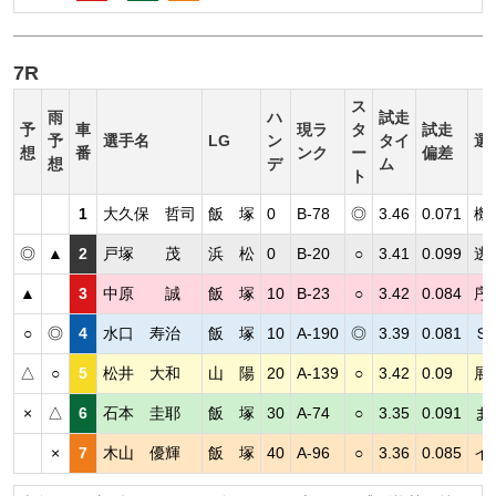
7R
ス
雨
ハ
試走
予
車
現ラ
タ
試走
予
選手名
LG
ン
タイ
選
想
番
ンク
ー
偏差
想
デ
ム
ト
1
大久保 哲司
飯 塚
0
B-78
◎
3.46
0.071
機
◎
▲
2
戸塚 茂
浜 松
0
B-20
○
3.41
0.099
逃
▲
3
中原 誠
飯 塚
10
B-23
○
3.42
0.084
序
○
◎
4
水口 寿治
飯 塚
10
A-190
◎
3.39
0.081
Ｓ
△
○
5
松井 大和
山 陽
20
A-139
○
3.42
0.09
展
×
△
6
石本 圭耶
飯 塚
30
A-74
○
3.35
0.091
ま
×
7
木山 優輝
飯 塚
40
A-96
○
3.36
0.085
イ