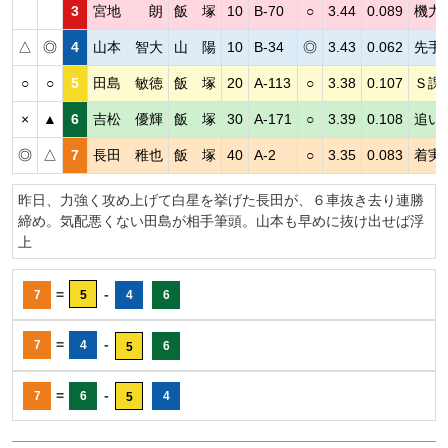
3
宮地 朗
飯 塚
10
B-70
○
3.44
0.089
機力
△
◎
4
山本 智大
山 陽
10
B-34
◎
3.43
0.062
先手
○
○
5
田島 敏徳
飯 塚
20
A-113
○
3.38
0.107
Ｓ課
×
▲
6
吉松 優輝
飯 塚
30
A-171
○
3.39
0.108
追い
◎
△
7
長田 稚也
飯 塚
40
A-2
○
3.35
0.083
着実
昨日、力強く攻め上げて白星を挙げた長田が、６車抜き去り連勝
締め。気配悪くない田島が相手筆頭。山本も早めに抜け出せば浮
上
=
-
7
5
4
6
=
-
7
4
6
5
=
-
7
6
4
5