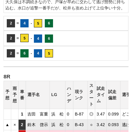
大久保は不調続きなので、戸塚が早めに交わして逃げ態勢に持ち
込む。水口が追撃一番手だが、松井も攻め上げて上位争い十分。
=
-
2
4
6
5
=
-
2
5
4
6
=
-
2
6
4
5
8R
ス
雨
ハ
試走
予
車
現ラ
タ
試走
予
選手名
LG
ン
タイ
選手
想
番
ンク
ー
偏差
想
デ
ム
ト
1
吉田 富重
浜 松
0
B-87
◎
3.47
0.099
どこ
▲
×
2
鈴木 啓示
浜 松
0
B-43
○
3.42
0.093
逃げ