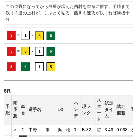
この位置になってから白星が増えた西村を本命に推す。千勝まで
残り３勝の上村が、しぶとく粘る。藤川も速攻が決まれば勝機十
分
=
-
3
1
6
5
=
-
3
5
6
1
=
-
3
6
1
5
6R
ス
雨
ハ
試走
予
車
現ラ
タ
試走
予
選手名
LG
ン
タイ
選
想
番
ンク
ー
偏差
想
デ
ム
ト
×
1
中野 肇
浜 松
0
B-82
◎
3.46
0.068
ど