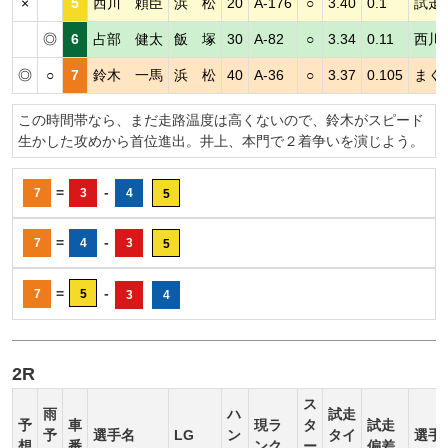
×
5
西川 頼臣
浜 松
20
A-176
○
3.40
0.1
試走
◎
6
占部 健太
飯 塚
30
A-82
○
3.34
0.11
西川
◎
○
7
鈴木 一馬
浜 松
40
A-36
○
3.37
0.105
まく
この時間帯なら、まだ走路温度は高くないので、鈴木がスピード
生かした攻めから首位進出。井上、本門で２着争いを演じよう。
=
-
7
3
4
5
=
-
7
4
3
5
=
-
7
5
3
4
2R
ス
雨
ハ
試走
予
車
現ラ
タ
試走
予
選手名
LG
ン
タイ
選手
想
番
ンク
ー
偏差