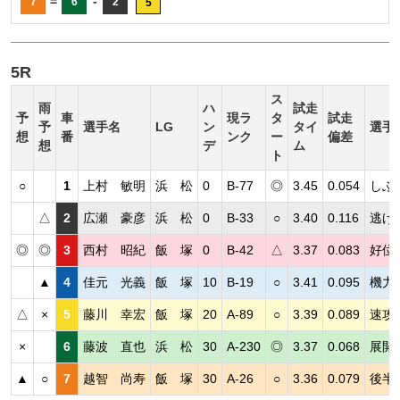
=
-
7
6
2
5
5R
ス
雨
ハ
試走
予
車
現ラ
タ
試走
予
選手名
LG
ン
タイ
選手
想
番
ンク
ー
偏差
想
デ
ム
ト
○
1
上村 敏明
浜 松
0
B-77
◎
3.45
0.054
しぶ
△
2
広瀬 豪彦
浜 松
0
B-33
○
3.40
0.116
逃げ
◎
◎
3
西村 昭紀
飯 塚
0
B-42
△
3.37
0.083
好位
▲
4
佳元 光義
飯 塚
10
B-19
○
3.41
0.095
機力
△
×
5
藤川 幸宏
飯 塚
20
A-89
○
3.39
0.089
速攻
×
6
藤波 直也
浜 松
30
A-230
◎
3.37
0.068
展開
▲
○
7
越智 尚寿
飯 塚
30
A-26
○
3.36
0.079
後半