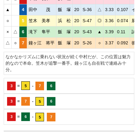
▲
4
田中 茂
飯 塚
20
S-36
△
3.33
0.107
イ
○
5
笠木 美孝
浜 松
20
S-47
◎
3.36
0.074
展
×
△
6
滝下 隼平
飯 塚
20
S-43
▲
3.39
0.11
試
△
○
7
鐘ヶ江 将平
飯 塚
20
S-26
○
3.37
0.092
後
なかなかリズムに乗れない状況が続く中村だが、この位置は魅力
的なので本命。笠木が追撃一番手。鐘ヶ江も自在戦で連絡み十
分。
=
-
3
5
7
6
=
-
3
7
6
5
=
-
3
6
7
5