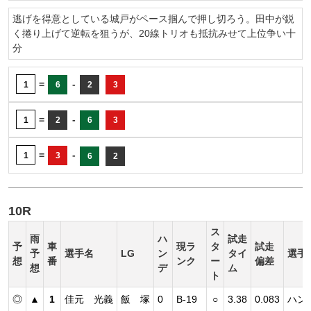
逃げを得意としている城戸がペース掴んで押し切ろう。田中が鋭
く捲り上げて逆転を狙うが、20線トリオも抵抗みせて上位争い十
分
=
-
1
6
2
3
=
-
1
2
6
3
=
-
1
3
6
2
10R
ス
雨
ハ
試走
予
車
現ラ
タ
試走
予
選手名
LG
ン
タイ
選手
想
番
ンク
ー
偏差
想
デ
ム
ト
◎
▲
1
佳元 光義
飯 塚
0
B-19
○
3.38
0.083
ハン