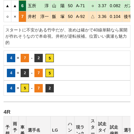
▲
▲
6
五所 淳
山 陽
50
A-71
○
3.37
0.082
ガン
○
×
7
井村 淳一
飯 塚
50
A-92
△
3.36
0.104
後半
スタートに不安がある竹中だが、攻めは確かで40線単騎なら展開
が作れそうなので本命視。井村が逆転候補。位置いい廣瀬も魅力
的
=
-
4
7
2
5
=
-
4
2
7
5
=
-
4
5
7
2
4R
ス
雨
ハ
試走
予
車
現ラ
タ
試走
予
選手名
LG
ン
タイ
選手
想
番
ンク
ー
偏差