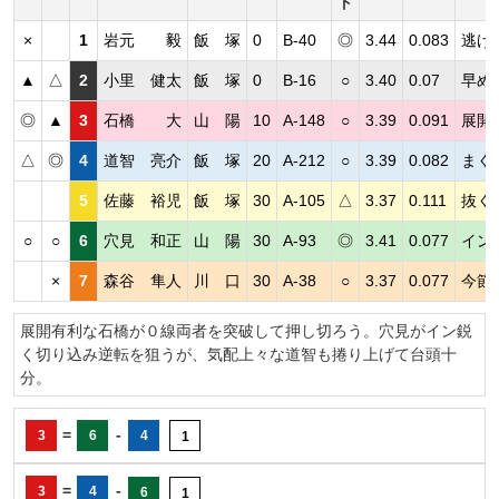
ト
×
1
岩元 毅
飯 塚
0
B-40
◎
3.44
0.083
逃げ
▲
△
2
小里 健太
飯 塚
0
B-16
○
3.40
0.07
早め
◎
▲
3
石橋 大
山 陽
10
A-148
○
3.39
0.091
展開
△
◎
4
道智 亮介
飯 塚
20
A-212
○
3.39
0.082
まく
5
佐藤 裕児
飯 塚
30
A-105
△
3.37
0.111
抜く
○
○
6
穴見 和正
山 陽
30
A-93
◎
3.41
0.077
イン
×
7
森谷 隼人
川 口
30
A-38
○
3.37
0.077
今節
展開有利な石橋が０線両者を突破して押し切ろう。穴見がイン鋭
く切り込み逆転を狙うが、気配上々な道智も捲り上げて台頭十
分。
=
-
3
6
4
1
=
-
3
4
6
1