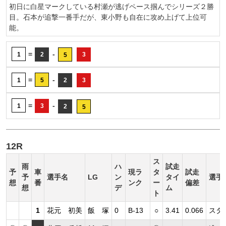
初日に白星マークしている村瀬が逃げペース掴んでシリーズ２勝
目。石本が追撃一番手だが、東小野も自在に攻め上げて上位可
能。
=
-
1
2
3
5
=
-
1
5
2
3
=
-
1
3
2
5
12R
ス
雨
ハ
試走
予
車
現ラ
タ
試走
予
選手名
LG
ン
タイ
選手
想
番
ンク
ー
偏差
想
デ
ム
ト
1
花元 初美
飯 塚
0
B-13
○
3.41
0.066
スタ