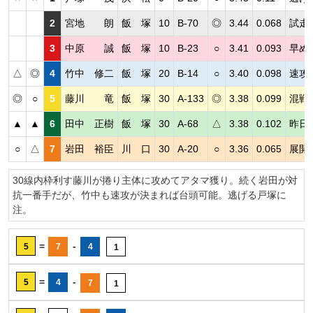
2
宮地 朗
飯 塚
10
B-70
◎
3.44
0.068
試走
3
中原 誠
飯 塚
10
B-23
○
3.41
0.093
早め
△
◎
4
竹中 修二
飯 塚
20
B-14
○
3.40
0.098
速攻
◎
○
5
藤川 竜
飯 塚
30
A-133
◎
3.38
0.099
混戦
▲
▲
6
田中 正樹
飯 塚
30
A-68
△
3.38
0.102
昨日
○
△
7
岩田 裕臣
川 口
30
A-20
○
3.36
0.065
展開
30線内枠利す藤川が捲り主体に攻めてアタマ獲り。続く岩田が対
抗一番手だが、竹中も速攻が決まれば台頭可能。逃げる戸塚に
注。
=
-
5
7
4
1
=
-
5
4
7
1