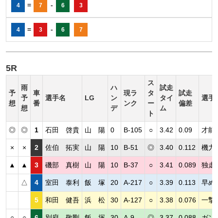
=
-
4
7
6
3
=
-
4
3
6
7
5R
ス
雨
ハ
試走
予
車
現ラ
タ
試走
予
選手名
LG
ン
タイ
選手
想
番
ンク
ー
偏差
想
デ
ム
ト
◎
◎
1
石田 啓貴
山 陽
0
B-105
○
3.42
0.09
才能
×
×
2
佐伯 拓実
山 陽
10
B-51
◎
3.40
0.112
機力
▲
▲
3
磯部 真樹
山 陽
10
B-37
○
3.41
0.089
独走
△
4
室田 泰利
飯 塚
20
A-217
○
3.39
0.113
早め
5
和田 健吾
浜 松
30
A-127
○
3.38
0.076
一撃
○
○
6
別府 敬剛
飯 塚
30
A-9
◎
3.37
0.088
ガン