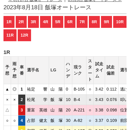
2023年8月18日 飯塚オートレース
1R
2R
3R
4R
5R
6R
7R
8R
9R
10R
11R
12R
1R
ス
雨
ハ
試走
予
車
現ラ
タ
試走
予
選手名
LG
ン
タイ
選手
想
番
ンク
ー
偏差
想
デ
ム
ト
▲
◎
1
祐定 響
山 陽
0
B-105
○
3.42
0.112
逃げ
×
×
2
松尾 学
飯 塚
10
B-4
○
3.43
0.076
叩い
△
3
重富 英雄
山 陽
20
A-221
○
3.38
0.098
位置
○
○
4
占部 健太
飯 塚
30
A-82
○
3.37
0.109
前団