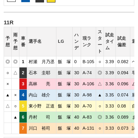
11R
ス
雨
ハ
試走
予
車
現ラ
タ
試走
予
選手名
LG
ン
タイ
選
想
番
ンク
ー
偏差
想
デ
ム
ト
◎
◎
1
村瀬 月乃丞
飯 塚
0
B-105
○
3.39
0.082
ペ
○
△
2
石本 圭耶
飯 塚
30
A-74
◎
3.39
0.094
早
×
3
高林 亮
飯 塚
30
A-106
△
3.36
0.096
ム
▲
×
4
内山 雄介
飯 塚
30
A-98
▲
3.35
0.074
展
△
○
5
東小野 正道
飯 塚
30
A-70
○
3.33
0.08
自
▲
6
丹村 司
飯 塚
40
A-83
◎
3.36
0.089
ま
7
川口 裕司
飯 塚
40
A-131
○
3.33
0.073
試