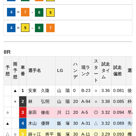
=
-
4
7
6
5
=
-
4
5
6
7
8R
ス
雨
ハ
試走
予
車
現ラ
タ
試走
予
選手名
LG
ン
タイ
選手
想
番
ンク
ー
偏差
想
デ
ム
ト
▲
1
安東 久隆
山 陽
0
B-23
○
3.36
0.081
後半
×
2
林 弘明
山 陽
20
A-94
○
3.38
0.085
枠な
○
3
泉田 修佑
川 口
20
A-5
◎
3.32
0.094
早め
▲
4
木山 優輝
飯 塚
30
A-31
△
3.32
0.089
先行
△
○
5
鐘ヶ江 将平
飯 塚
30
A-11
◎
3.29
0.093
機力