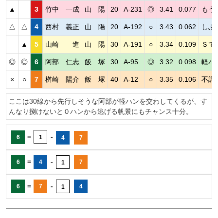
▲
3
竹中 一成
山 陽
20
A-231
◎
3.41
0.077
もう
△
△
4
西村 義正
山 陽
20
A-192
○
3.43
0.062
しぶ
▲
5
山崎 進
山 陽
30
A-191
○
3.34
0.109
Ｓで
◎
◎
6
阿部 仁志
飯 塚
30
A-95
◎
3.32
0.098
軽ハ
×
○
7
桝崎 陽介
飯 塚
40
A-12
○
3.35
0.106
不調
ここは30線から先行しそうな阿部が軽ハンを交わしてくるが、す
んなり捌けないと０ハンから逃げる帆景にもチャンス十分。
=
-
6
1
4
7
=
-
6
4
7
1
=
-
6
7
4
1