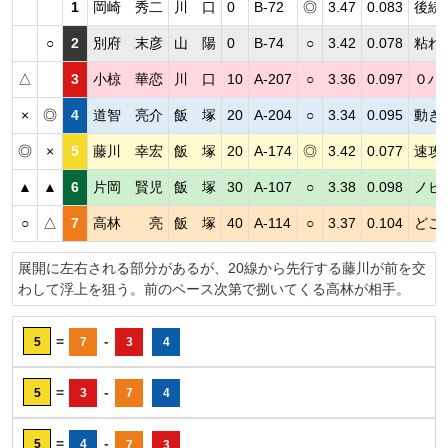
1
岡崎 秀二
川 口
0
B-72
◎
3.47
0.083
後続
○
2
別府 末彦
山 陽
0
B-74
○
3.42
0.078
粘れ
△
3
小椋 華恋
川 口
10
A-207
○
3.36
0.097
０ハ
×
◎
4
道智 亮介
飯 塚
20
A-204
○
3.34
0.095
動き
◎
×
5
藤川 幸宏
飯 塚
20
A-174
◎
3.42
0.077
速攻
▲
▲
6
片岡 賢児
飯 塚
30
A-107
○
3.38
0.098
ノビ
○
△
7
高林 亮
飯 塚
40
A-114
○
3.37
0.104
どこ
展開に左右される部分があるが、20線から先行する藤川が前を交
わして浮上を狙う。前のペース次第で捌いてくる高林が相手。
=
-
5
7
3
4
=
-
5
3
7
4
=
-
5
4
7
3