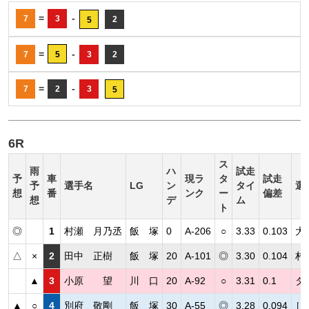
=
-
7
3
2
5
=
-
7
5
3
2
=
-
7
2
3
5
6R
ス
雨
ハ
試走
予
車
現ラ
タ
試走
予
選手名
LG
ン
タイ
選
想
番
ンク
ー
偏差
想
デ
ム
ト
◎
1
村瀬 月乃丞
飯 塚
0
A-206
○
3.33
0.103
大
△
×
2
田中 正樹
飯 塚
20
A-101
◎
3.30
0.104
村
▲
3
小原 望
川 口
20
A-92
○
3.31
0.1
タ
▲
○
4
別府 敬剛
飯 塚
30
A-55
◎
3.28
0.094
し