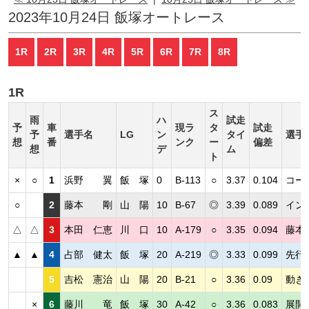
2023年10月24日 飯塚オートレース
1R
2R
3R
4R
5R
6R
7R
8R
1R
ス
雨
ハ
試走
予
車
現ラ
タ
試走
予
選手名
LG
ン
タイ
選手
想
番
ンク
ー
偏差
想
デ
ム
ト
×
○
1
浜野 翼
飯 塚
0
B-113
○
3.37
0.104
コー
○
2
藤本 剛
山 陽
10
B-67
◎
3.39
0.089
イン
△
△
3
本田 仁恵
川 口
10
A-179
○
3.35
0.094
藤本
▲
▲
4
占部 健太
飯 塚
20
A-219
◎
3.33
0.099
先行
5
吉松 憲治
山 陽
20
B-21
○
3.36
0.09
動き
×
6
藤川 竜
飯 塚
30
A-42
○
3.36
0.083
展開