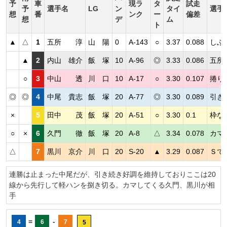
予
車
現ラ
タ
試走
予
選手名
LG
ン
タイ
選手
想
番
ンク
ー
偏差
想
デ
ム
ト
▲
△
1
五所 淳
山 陽
0
A-143
○
3.37
0.088
しぶ
▲
2
内山 雄介
飯 塚
10
A-96
◎
3.33
0.086
五所
○
3
中山 透
川 口
10
A-17
○
3.30
0.107
捲り
◎
◎
4
中尾 貴志
飯 塚
20
A-77
◎
3.30
0.089
引き
×
5
田中 茂
飯 塚
20
A-51
○
3.30
0.1
枠な
○
×
6
久門 徹
飯 塚
20
A-8
△
3.34
0.078
カマ
△
7
黒川 京介
川 口
20
S-20
▲
3.29
0.087
Ｓで
連勝は止まった中尾だが、引き続き好調を維持しておりここは20
線から先行して軽ハンを捌き切る。カマしてくる久門、黒川が相
手
=
-
4
6
7
5