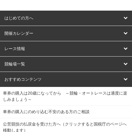
はじめての方へ
はじめての方へ
開催カレンダー
競輪
レース情報
オートレース
レース予想
競輪場一覧
競輪くじ
レース結果
北日本
函館競輪場
青森競輪場
いわき平競輪場
おすすめコンテンツ
車券の購入は20歳になってから ～競輪・オートレースは適度に楽
Dokanto!
キャリーオーバー一覧
関
競輪選手情報
弥彦競輪場
前橋競輪場
取手競輪場
宇都宮競輪場
しみましょう～
東
大宮競輪場
西武園競輪場
京王閣競輪場
立川競輪場
チャリロトプラザ
Perfecta Navi
車券の購入にのめり込む不安のある方のご相談
南
松戸競輪場
千葉競輪場
川崎競輪場
平塚競輪場
公営競技の払戻金を受けた方へ（クリックすると国税庁のページへ
netkeirin
関
移動します）