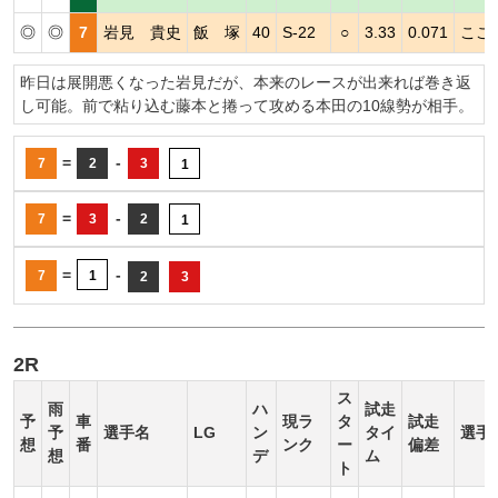
◎
◎
7
岩見 貴史
飯 塚
40
S-22
○
3.33
0.071
ここ
昨日は展開悪くなった岩見だが、本来のレースが出来れば巻き返
し可能。前で粘り込む藤本と捲って攻める本田の10線勢が相手。
=
-
7
2
3
1
=
-
7
3
2
1
=
-
7
1
2
3
2R
ス
雨
ハ
試走
予
車
現ラ
タ
試走
予
選手名
LG
ン
タイ
選手
想
番
ンク
ー
偏差
想
デ
ム
ト