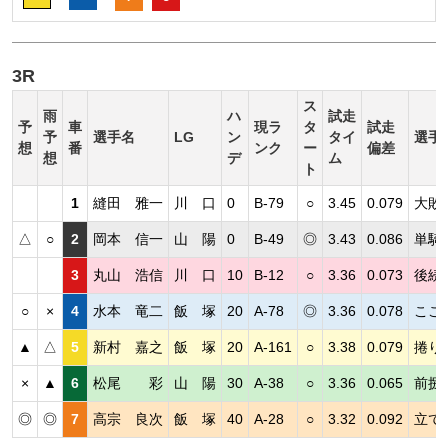
3R
ス
雨
ハ
試走
予
車
現ラ
タ
試走
予
選手名
LG
ン
タイ
選手
想
番
ンク
ー
偏差
想
デ
ム
ト
1
縫田 雅一
川 口
0
B-79
○
3.45
0.079
大敗
△
○
2
岡本 信一
山 陽
0
B-49
◎
3.43
0.086
単騎
3
丸山 浩信
川 口
10
B-12
○
3.36
0.073
後続
○
×
4
水本 竜二
飯 塚
20
A-78
◎
3.36
0.078
ここ
▲
△
5
新村 嘉之
飯 塚
20
A-161
○
3.38
0.079
捲り
×
▲
6
松尾 彩
山 陽
30
A-38
○
3.36
0.065
前捌
◎
◎
7
高宗 良次
飯 塚
40
A-28
○
3.32
0.092
立て