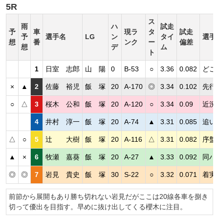
5R
ス
雨
ハ
試走
予
車
現ラ
タ
試走
予
選手名
LG
ン
タイ
選手
想
番
ンク
ー
偏差
想
デ
ム
ト
1
日室 志郎
山 陽
0
B-53
○
3.36
0.082
どこ
×
▲
2
佐藤 裕児
飯 塚
20
A-170
◎
3.34
0.102
先行
○
△
3
桜木 公和
飯 塚
20
A-120
○
3.34
0.09
近況
4
井村 淳一
飯 塚
20
A-74
▲
3.31
0.085
追い
△
○
5
辻 大樹
飯 塚
20
A-116
△
3.31
0.082
序盤
▲
×
6
牧瀬 嘉葵
飯 塚
20
A-27
▲
3.33
0.092
同ハ
◎
◎
7
岩見 貴史
飯 塚
30
S-22
○
3.32
0.071
着実
前節から展開もあり勝ち切れない岩見だがここは20線各車を捌き
切って優出を目指す。早めに抜け出してくる櫻木に注目。