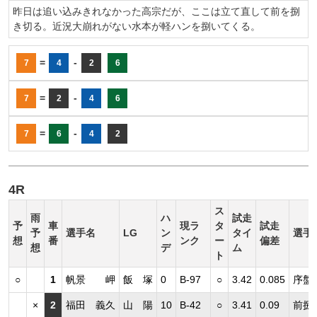
昨日は追い込みきれなかった高宗だが、ここは立て直して前を捌
き切る。近況大崩れがない水本が軽ハンを捌いてくる。
=
-
7
4
2
6
=
-
7
2
4
6
=
-
7
6
4
2
4R
ス
雨
ハ
試走
予
車
現ラ
タ
試走
予
選手名
LG
ン
タイ
選手
想
番
ンク
ー
偏差
想
デ
ム
ト
○
1
帆景 岬
飯 塚
0
B-97
○
3.42
0.085
序盤
×
2
福田 義久
山 陽
10
B-42
○
3.41
0.09
前捌