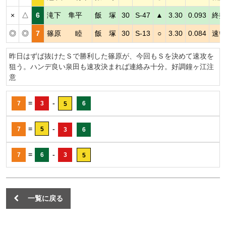
×
△
6
滝下 隼平
飯 塚
30
S-47
▲
3.30
0.093
終盤
◎
◎
7
篠原 睦
飯 塚
30
S-13
○
3.30
0.084
速い
昨日はずば抜けたＳで勝利した篠原が、今回もＳを決めて速攻を
狙う。ハンデ良い泉田も速攻決まれば連絡み十分。好調鐘ヶ江注
意
=
-
7
3
6
5
=
-
7
5
3
6
=
-
7
6
3
5
一覧に戻る