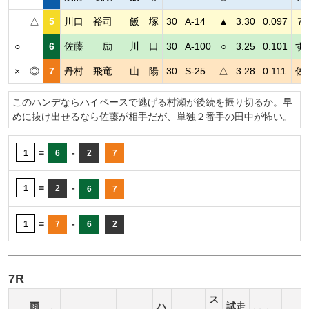
△
5
川口 裕司
飯 塚
30
A-14
▲
3.30
0.097
７
○
6
佐藤 励
川 口
30
A-100
○
3.25
0.101
す
×
◎
7
丹村 飛竜
山 陽
30
S-25
△
3.28
0.111
佐
このハンデならハイペースで逃げる村瀬が後続を振り切るか。早
めに抜け出せるなら佐藤が相手だが、単独２番手の田中が怖い。
=
-
1
6
2
7
=
-
1
2
6
7
=
-
1
7
6
2
7R
ス
雨
ハ
試走