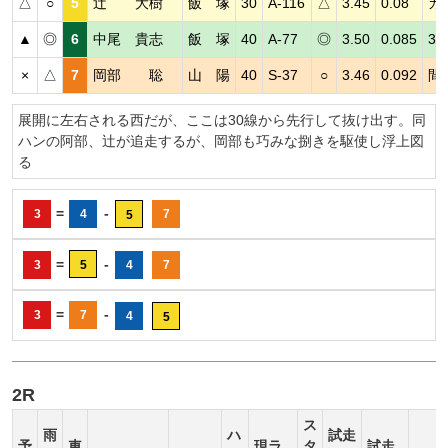
△
○
5
辻 大樹
飯 塚
30
A-116
△
3.45
0.08
カ
▲
◎
6
中尾 貴志
飯 塚
40
A-77
◎
3.50
0.085
3
×
△
7
岡部 聡
山 陽
40
S-37
○
3.46
0.092
間
展開に左右される西だが、ここは30線から先行して抜け出す。同
ハンの阿部、辻が追走するが、岡部も巧みな捌きを駆使し浮上図
る
=
-
3
4
7
5
=
-
3
5
4
7
=
-
3
7
4
5
2R
ス
雨
ハ
試走
予
車
現ラ
タ
試走