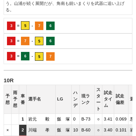
う。山浦が続く展開だが、角南も鋭いまくりを武器に追い上げ
る。
=
-
3
5
7
6
=
-
3
7
6
5
=
-
3
6
7
5
10R
ス
雨
ハ
試走
予
車
現ラ
タ
試走
予
選手名
LG
ン
タイ
選
想
番
ンク
ー
偏差
想
デ
ム
ト
1
岩元 毅
飯 塚
0
B-73
○
3.41
0.069
悪
×
2
川端 孝
飯 塚
10
B-60
○
3.40
0.101
岩