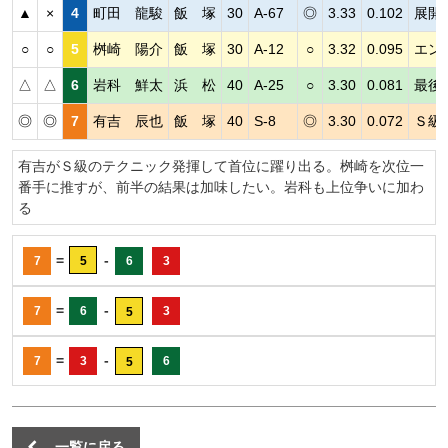
▲
×
4
町田 龍駿
飯 塚
30
A-67
◎
3.33
0.102
展開
○
○
5
桝崎 陽介
飯 塚
30
A-12
○
3.32
0.095
エン
△
△
6
岩科 鮮太
浜 松
40
A-25
○
3.30
0.081
最後
◎
◎
7
有吉 辰也
飯 塚
40
S-8
◎
3.30
0.072
Ｓ級
有吉がＳ級のテクニック発揮して首位に躍り出る。桝崎を次位一
番手に推すが、前半の結果は加味したい。岩科も上位争いに加わ
る
=
-
7
5
6
3
=
-
7
6
3
5
=
-
7
3
6
5
一覧に戻る