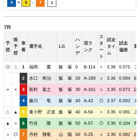
=
-
4
5
7
1
7R
ス
雨
ハ
試走
予
車
現ラ
タ
試走
予
選手名
LG
ン
タイ
選
想
番
ンク
ー
偏差
想
デ
ム
ト
◎
△
1
福岡 鷹
飯 塚
0
B-114
○
3.38
0.075
ブ
2
水口 寿治
飯 塚
20
A-189
○
3.36
0.094
福
×
×
3
新村 嘉之
飯 塚
30
A-161
○
3.35
0.072
試
4
藤川 竜
飯 塚
40
A-42
◎
3.37
0.092
エ
△
▲
5
東小野 正道
飯 塚
40
A-56
○
3.35
0.081
上
▲
○
6
竹谷 隆
飯 塚
50
A-57
◎
3.30
0.104
先
○
◎
7
丹村 飛竜
山 陽
50
S-25
○
3.30
0.082
自