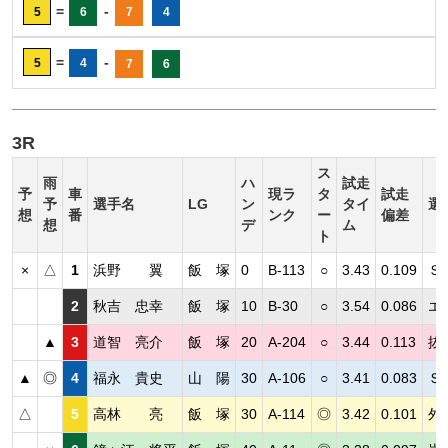
=
-
5
6
7
4
=
-
5
4
7
6
3R
ス
雨
ハ
試走
予
車
現ラ
タ
試走
予
選手名
LG
ン
タイ
選
想
番
ンク
ー
偏差
想
デ
ム
ト
×
△
1
浜野 翼
飯 塚
0
B-113
○
3.43
0.109
Ｓ
2
秋吉 忠幸
飯 塚
10
B-30
○
3.54
0.086
エ
▲
3
道智 亮介
飯 塚
20
A-204
○
3.44
0.113
抜
▲
◎
4
福永 貴史
山 陽
30
A-106
○
3.41
0.083
Ｓ
△
5
高林 亮
飯 塚
30
A-114
◎
3.42
0.101
外