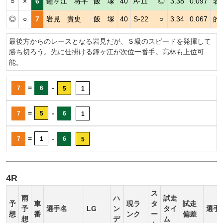
○
×
6
鐘ヶ江 将平
飯 塚
40
A-11
◎
3.38
0.097
岩
◎
○
7
岩見 貴史
飯 塚
40
S-22
○
3.34
0.067
的
最後方からのレースとなる岩見だが、Ｓ級のスピードを発揮して
勝ち切ろう。先に仕掛ける鐘ヶ江が次位一番手。高林も上位可
能。
=
-
7
6
5
1
=
-
7
5
6
1
=
-
7
1
6
5
4R
ス
雨
ハ
試走
予
車
現ラ
タ
試走
予
選手名
LG
ン
タイ
選手
想
番
ンク
ー
偏差
想
デ
ム