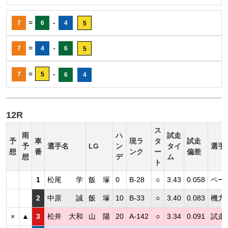
=
-
7
6
4
5
=
-
7
4
6
5
=
-
7
5
6
4
12R
ス
雨
ハ
試走
予
車
現ラ
タ
試走
予
選手名
LG
ン
タイ
選手
想
番
ンク
ー
偏差
想
デ
ム
ト
1
松尾 学
飯 塚
0
B-28
○
3.43
0.058
ペー
2
中原 誠
飯 塚
10
B-33
○
3.40
0.083
機力
×
▲
3
松井 大和
山 陽
20
A-142
○
3.34
0.091
試走