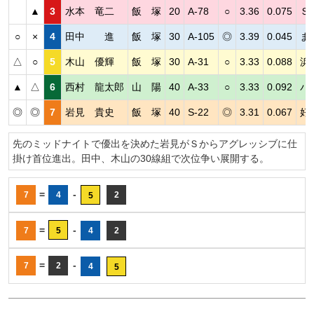
▲
3
水本 竜二
飯 塚
20
A-78
○
3.36
0.075
Ｓ
○
×
4
田中 進
飯 塚
30
A-105
◎
3.39
0.045
ま
△
○
5
木山 優輝
飯 塚
30
A-31
○
3.33
0.088
浜
▲
△
6
西村 龍太郎
山 陽
40
A-33
○
3.33
0.092
パ
◎
◎
7
岩見 貴史
飯 塚
40
S-22
◎
3.31
0.067
好
先のミッドナイトで優出を決めた岩見がＳからアグレッシブに仕
掛け首位進出。田中、木山の30線組で次位争い展開する。
=
-
7
4
2
5
=
-
7
5
4
2
=
-
7
2
4
5