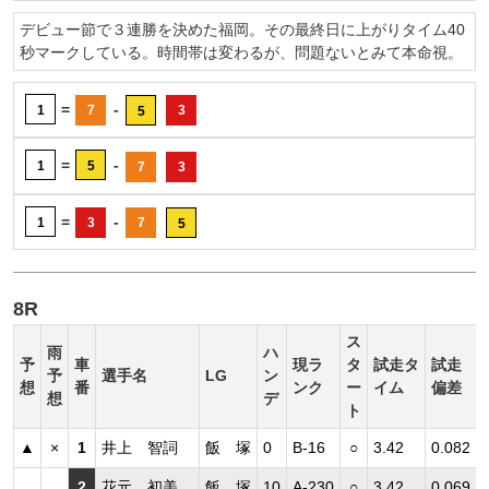
デビュー節で３連勝を決めた福岡。その最終日に上がりタイム40
秒マークしている。時間帯は変わるが、問題ないとみて本命視。
=
-
1
7
3
5
=
-
1
5
7
3
=
-
1
3
7
5
8R
ス
雨
ハ
予
車
現ラ
タ
試走タ
試走
予
選手名
LG
ン
想
番
ンク
ー
イム
偏差
想
デ
ト
▲
×
1
井上 智詞
飯 塚
0
B-16
○
3.42
0.082
2
花元 初美
飯 塚
10
A-230
○
3.42
0.069