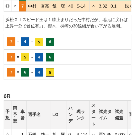
◎
○
7
中村 杏亮
飯 塚
40
S-14
○
3.32
0.1
鋭く
浜松ＧⅠスピード王は１勝止まりだった中村だが、地元に戻れば
上昇十分で首位有力。櫻木、桝崎の30線組が食い下がる展開。
=
-
7
4
6
5
=
-
7
5
4
6
=
-
7
6
4
5
6R
ス
雨
ハ
予
車
現ラ
タ
試走タ
試走
予
選手名
LG
ン
選
想
番
ンク
ー
イム
偏差
想
デ
ト
△
1
石橋 啓士
飯 塚
0
B-114
○
再3.45
0.032
ペ