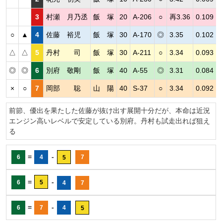
3
村瀬 月乃丞
飯 塚
20
A-206
○
再3.36
0.109
○
▲
4
佐藤 裕児
飯 塚
30
A-170
◎
3.35
0.102
△
△
5
丹村 司
飯 塚
30
A-211
○
3.34
0.093
◎
◎
6
別府 敬剛
飯 塚
40
A-55
◎
3.31
0.084
×
○
7
岡部 聡
山 陽
40
S-37
○
3.34
0.092
前節、優出を果たした佐藤が抜け出す展開十分だが、本命は近況
エンジン高いレベルで安定している別府。丹村も試走出れば狙え
る
=
-
6
4
7
5
=
-
6
5
4
7
=
-
6
7
4
5