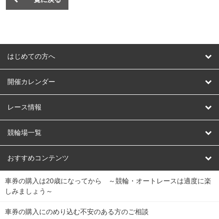
はじめての方へ
はじめての方へ
開催カレンダー
競輪
レース情報
オートレース
レース予想
競輪場一覧
競輪くじ
レース結果
北日本
函館競輪場
青森競輪場
いわき平競輪場
おすすめコンテンツ
車券の購入は20歳になってから ～競輪・オートレースは適度に楽
Dokanto!
キャリーオーバー一覧
関
競輪選手情報
弥彦競輪場
前橋競輪場
取手競輪場
宇都宮競輪場
しみましょう～
東
大宮競輪場
西武園競輪場
京王閣競輪場
立川競輪場
チャリロトプラザ
Perfecta Navi
車券の購入にのめり込む不安のある方のご相談