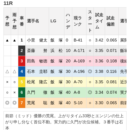
11R
ス
雨
ハ
試走
予
車
現ラ
タ
試走
予
選手名
LG
ン
タイ
選手
想
番
ンク
ー
偏差
想
デ
ム
ト
▲
▲
1
小里 健太
飯 塚
0
B-41
○
3.42
0.065
展開
2
斎藤 努
浜 松
10
A-171
○
3.35
0.071
飯塚
3
田島 敏徳
飯 塚
20
A-169
○
3.36
0.108
後続
△
△
4
石本 圭耶
飯 塚
30
A-196
◎
3.38
0.116
先手
×
○
5
松尾 隆広
飯 塚
30
A-70
○
3.35
0.081
近況
○
×
6
久門 徹
飯 塚
40
A-8
◎
3.34
0.074
実力
◎
◎
7
荒尾 聡
飯 塚
40
S-10
○
3.30
0.065
前節
前節（ミッド）優勝の荒尾。上がりタイム33秒とエンジンの仕上
がり申し分なく首位不動。実力的に久門が次位候補。３番手は石
本