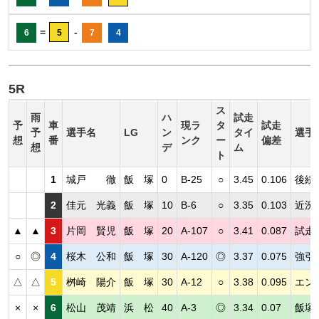
=
-
6
5
7
4
5R
ス
雨
ハ
試走
予
車
現ラ
タ
試走
予
選手名
LG
ン
タイ
選手
想
番
ンク
ー
偏差
想
デ
ム
ト
1
城戸 徹
飯 塚
0
B-25
○
3.45
0.106
後続
2
佳元 光義
飯 塚
10
B-6
○
3.35
0.103
近況
▲
▲
3
片岡 賢児
飯 塚
20
A-107
○
3.41
0.087
試走
○
◎
4
桜木 公和
飯 塚
30
A-120
◎
3.37
0.075
強引
△
△
5
桝崎 陽介
飯 塚
30
A-12
○
3.38
0.095
エン
×
×
6
松山 茂靖
浜 松
40
A-3
◎
3.34
0.07
飯塚