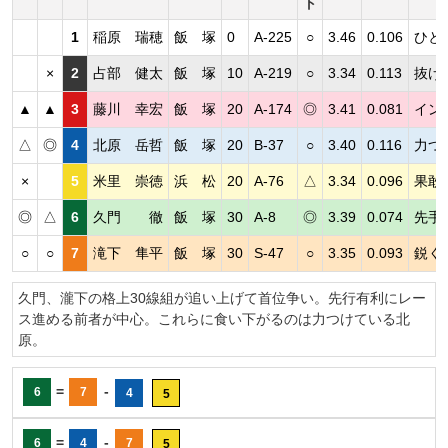
ト
1
稲原 瑞穂
飯 塚
0
A-225
○
3.46
0.106
ひと
×
2
占部 健太
飯 塚
10
A-219
○
3.34
0.113
抜け
▲
▲
3
藤川 幸宏
飯 塚
20
A-174
◎
3.41
0.081
イン
△
◎
4
北原 岳哲
飯 塚
20
B-37
○
3.40
0.116
力つ
×
5
米里 崇徳
浜 松
20
A-76
△
3.34
0.096
果敢
◎
△
6
久門 徹
飯 塚
30
A-8
◎
3.39
0.074
先手
○
○
7
滝下 隼平
飯 塚
30
S-47
○
3.35
0.093
鋭く
久門、瀧下の格上30線組が追い上げて首位争い。先行有利にレー
ス進める前者が中心。これらに食い下がるのは力つけている北
原。
=
-
6
7
4
5
=
-
6
4
7
5