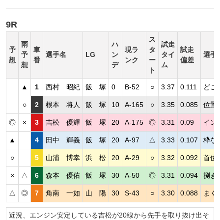
9R
ス
雨
ハ
試走
予
車
現ラ
タ
試走
予
選手名
LG
ン
タイ
選手
想
番
ンク
ー
偏差
想
デ
ム
ト
▲
1
西村 昭紀
飯 塚
0
B-52
○
3.37
0.111
どこ
○
2
根本 将人
飯 塚
10
A-165
○
3.35
0.085
位置
◎
×
3
吉松 優輝
飯 塚
20
A-175
◎
3.31
0.09
イン
▲
4
田中 輝義
飯 塚
20
A-97
△
3.33
0.107
枠な
○
5
山浦 博幸
浜 松
20
A-29
○
3.32
0.092
首位
×
△
6
森本 優佑
飯 塚
30
A-50
◎
3.31
0.094
捌き
△
◎
7
角南 一如
山 陽
30
S-43
○
3.30
0.088
まく
近況、エンジン安定している吉松が20線から先手を取り抜け出そ