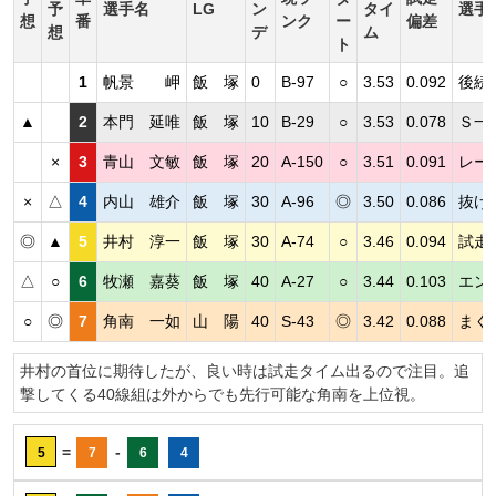
予
選手名
LG
ン
タイ
選手
想
番
ンク
ー
偏差
想
デ
ム
ト
1
帆景 岬
飯 塚
0
B-97
○
3.53
0.092
後続
▲
2
本門 延唯
飯 塚
10
B-29
○
3.53
0.078
Ｓ一
×
3
青山 文敏
飯 塚
20
A-150
○
3.51
0.091
レー
×
△
4
内山 雄介
飯 塚
30
A-96
◎
3.50
0.086
抜け
◎
▲
5
井村 淳一
飯 塚
30
A-74
○
3.46
0.094
試走
△
○
6
牧瀬 嘉葵
飯 塚
40
A-27
○
3.44
0.103
エン
○
◎
7
角南 一如
山 陽
40
S-43
◎
3.42
0.088
まく
井村の首位に期待したが、良い時は試走タイム出るので注目。追
撃してくる40線組は外からでも先行可能な角南を上位視。
=
-
5
7
6
4