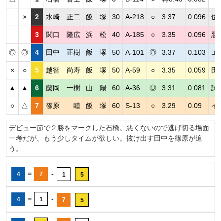
×
2
水崎 正二
飯 塚
30
A-218
○
3.37
0.096
位
3
関口 隆広
浜 松
40
A-185
○
3.35
0.096
悪
◎
◎
4
田中 正樹
飯 塚
50
A-101
◎
3.37
0.103
エ
×
○
5
越智 尚寿
飯 塚
50
A-59
○
3.35
0.059
田
▲
▲
6
藤岡 一樹
山 陽
60
A-36
◎
3.31
0.081
試
○
△
7
篠原 睦
飯 塚
60
S-13
○
3.29
0.09
イ
デビュー節で２勝をマークした石橋。悪くないので逃げ切る場面
一考だが、もう少しタイムが欲しい。抜け出す田中を篠原が追
う。
=
-
4
7
1
5
=
-
4
1
7
5