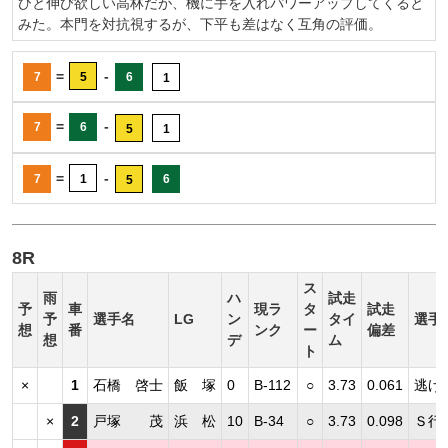
ひと伸び欲しい高林だが、機に手を入れパワーアップしてくると
みた。本門を対抗視するが、下平も差はなく互角の評価。
=
-
7
5
6
1
=
-
7
6
5
1
=
-
7
1
6
5
8R
ス
雨
ハ
試走
予
車
現ラ
タ
試走
予
選手名
LG
ン
タイ
選手
想
番
ンク
ー
偏差
想
デ
ム
ト
×
1
石橋 啓士
飯 塚
0
B-112
○
3.73
0.061
逃げ
×
2
戸塚 茂
浜 松
10
B-34
○
3.73
0.098
Ｓ行