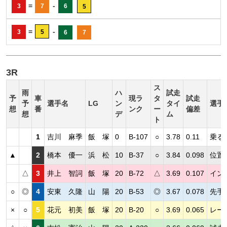
=
-
3
7
6
5
=
-
3
5
6
7
3R
ス
雨
ハ
試走
予
車
現ラ
タ
試走
予
選手名
LG
ン
タイ
選手
想
番
ンク
ー
偏差
想
デ
ム
ト
1
吉川 麻季
飯 塚
0
B-107
○
3.78
0.11
乗る
▲
2
橋本 優一
浜 松
10
B-37
○
3.84
0.098
位置
△
3
井上 智詞
飯 塚
20
B-72
△
3.69
0.107
イン
○
◎
4
安東 久隆
山 陽
20
B-53
◎
3.67
0.078
先手
×
○
5
花元 初美
飯 塚
20
B-20
○
3.69
0.065
レー