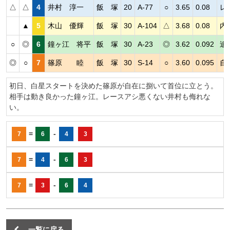
△
△
4
井村 淳一
飯 塚
20
A-77
○
3.65
0.08
レ
▲
5
木山 優輝
飯 塚
30
A-104
△
3.68
0.08
内
○
◎
6
鐘ヶ江 将平
飯 塚
30
A-23
◎
3.62
0.092
追
◎
○
7
篠原 睦
飯 塚
30
S-14
○
3.60
0.095
自
初日、白星スタートを決めた篠原が自在に捌いて首位に立とう。
相手は動き良かった鐘ヶ江。レースアシ悪くない井村も侮れな
い。
=
-
7
6
4
3
=
-
7
4
6
3
=
-
7
3
6
4
一覧に戻る