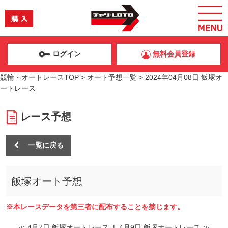
ログイン
無料会員登録
競輪・オートレースTOP
>
オート予想一覧
>
2024年04月08日 飯塚オ
ートレース
レース予想
一覧に戻る
飯塚オート予想
※本レースデータを第三者に配布することを禁じます。
≪ 4月7日 飯塚オートレース
|
4月9日 飯塚オートレース ≫