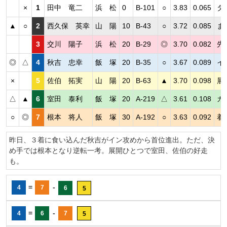
×
1
田中 竜二
浜 松
0
B-101
○
3.83
0.065
タ
▲
○
2
西久保 英幸
山 陽
10
B-43
○
3.72
0.085
ま
3
交川 陽子
浜 松
20
B-29
◎
3.70
0.082
先
◎
△
4
秋吉 忠幸
飯 塚
20
B-35
○
3.67
0.089
イ
×
5
佐伯 拓実
山 陽
20
B-63
▲
3.70
0.098
展
△
▲
6
室田 泰利
飯 塚
20
A-219
△
3.61
0.108
カ
○
◎
7
根本 将人
飯 塚
30
A-192
○
3.63
0.092
着
昨日、３着に食い込んだ秋吉がイン攻めから首位進出。ただ、決
め手では根本となり逆転一考。展開ひとつで室田、佐伯の好走
も。
=
-
4
7
6
5
=
-
4
6
7
5