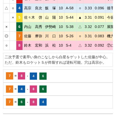
△
○
4
高宗 良次
飯 塚
10
A-58
○
3.33
0.096
後手
×
5
佐々木 啓
山 陽
10
S-44
▲
3.31
0.091
今節
×
6
内山 高秀
伊勢崎
10
S-38
△
3.32
0.077
展開
◎
7
佐藤 摩弥
川 口
10
S-26
○
3.31
0.083
機力
○
8
鈴木 宏和
浜 松
10
S-4
△
3.32
0.092
⑦に
二次予選で素早い身のこなしから白星をゲットした佐藤が中心。
ただ、鈴木もロケットＳが炸裂すれば逆転可能。穴は高宗か。
=
-
7
8
4
6
=
-
7
4
8
6
=
-
7
6
8
4