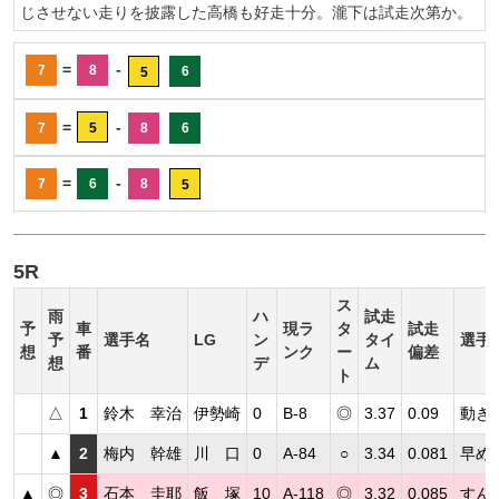
じさせない走りを披露した高橋も好走十分。瀧下は試走次第か。
=
-
7
8
6
5
=
-
7
5
8
6
=
-
7
6
8
5
5R
ス
雨
ハ
試走
予
車
現ラ
タ
試走
予
選手名
LG
ン
タイ
選手
想
番
ンク
ー
偏差
想
デ
ム
ト
△
1
鈴木 幸治
伊勢崎
0
B-8
◎
3.37
0.09
動き
▲
2
梅内 幹雄
川 口
0
A-84
○
3.34
0.081
早め
▲
◎
3
石本 圭耶
飯 塚
10
A-118
◎
3.32
0.085
すん