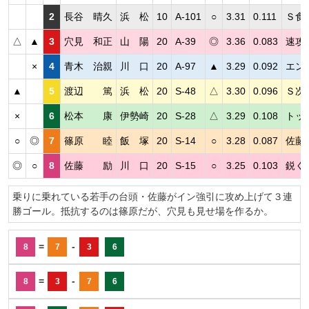
2
長谷 晴久
浜 松
10
A-101
○
3.31
0.111
Ｓ食
△
▲
3
穴見 和正
山 陽
20
A-39
◎
3.36
0.083
速攻
×
4
青木 治親
川 口
20
A-97
▲
3.29
0.092
エン
▲
5
渡辺 篤
浜 松
20
S-48
△
3.30
0.096
Ｓ次
×
6
松本 康
伊勢崎
20
S-28
△
3.29
0.108
トッ
○
◎
7
篠原 睦
飯 塚
20
S-14
○
3.28
0.087
佐藤
◎
○
8
佐藤 励
川 口
20
S-15
○
3.25
0.103
鋭く
乗りに乗れている若手の台頭・佐藤がイン強引に攻め上げて３連
勝ゴール。抵抗するのは篠原だが、穴見も見せ場を作るか。
=
-
8
7
3
6
=
-
8
3
7
6