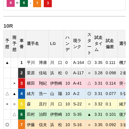
=
-
8
6
7
3
10R
ス
雨
ハ
試走
予
車
現ラ
タ
試走
予
選手名
LG
ン
タイ
選手
想
番
ンク
ー
偏差
想
デ
ム
ト
▲
1
平川 博康
川 口
0
A-164
◎
3.35
0.111
機力
2
栗原 佳祐
浜 松
0
A-117
○
3.28
0.098
２級
×
3
横田 翔紀
伊勢崎
10
A-41
△
3.31
0.114
突っ
△
▲
4
緒方 浩一
山 陽
10
A-2
◎
3.31
0.077
Ｓ切
×
○
5
森 且行
川 口
10
S-22
○
3.32
0.1
緒方
△
6
田村 治郎
伊勢崎
10
S-35
▲
3.31
0.101
後方
◎
7
伊藤 信夫
浜 松
10
S-16
○
3.35
0.092
３連