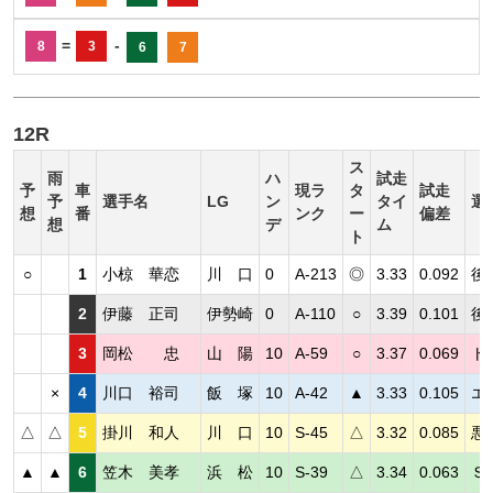
=
-
8
3
6
7
12R
ス
雨
ハ
試走
予
車
現ラ
タ
試走
予
選手名
LG
ン
タイ
選
想
番
ンク
ー
偏差
想
デ
ム
ト
○
1
小椋 華恋
川 口
0
A-213
◎
3.33
0.092
後
2
伊藤 正司
伊勢崎
0
A-110
○
3.39
0.101
後
3
岡松 忠
山 陽
10
A-59
○
3.37
0.069
ト
×
4
川口 裕司
飯 塚
10
A-42
▲
3.33
0.105
エ
△
△
5
掛川 和人
川 口
10
S-45
△
3.32
0.085
悪
▲
▲
6
笠木 美孝
浜 松
10
S-39
△
3.34
0.063
Ｓ