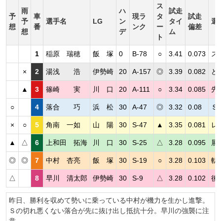
ス
雨
ハ
試走
予
車
現ラ
タ
試走
予
選手名
LG
ン
タイ
選
想
番
ンク
ー
偏差
想
デ
ム
ト
1
稲原 瑞穂
飯 塚
0
B-78
○
3.41
0.073
ス
×
2
湯浅 浩
伊勢崎
20
A-157
◎
3.39
0.082
ど
▲
3
篠崎 実
川 口
20
A-111
○
3.34
0.085
先
○
4
落合 巧
浜 松
30
A-47
◎
3.32
0.08
Ｓ
×
○
5
角南 一如
山 陽
30
S-47
▲
3.35
0.081
レ
▲
△
6
上和田 拓海
川 口
30
S-25
△
3.28
0.095
展
◎
◎
7
中村 杏亮
飯 塚
30
S-19
○
3.28
0.103
軌
△
8
早川 清太郎
伊勢崎
30
S-9
△
3.28
0.102
後
昨日、勝利を収めて勢いに乗っている中村が機力を生かし進撃。
Ｓの切れ悪くない落合が先に抜け出し抵抗十分。早川の強襲に注
意