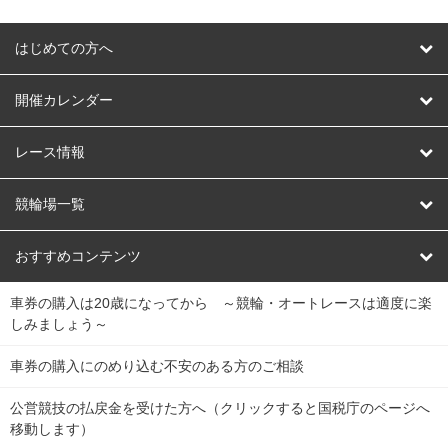
はじめての方へ
はじめての方へ
開催カレンダー
競輪
レース情報
オートレース
レース予想
競輪場一覧
競輪くじ
レース結果
北日本
函館競輪場
青森競輪場
いわき平競輪場
おすすめコンテンツ
車券の購入は20歳になってから ～競輪・オートレースは適度に楽
Dokanto!
キャリーオーバー一覧
関
競輪選手情報
弥彦競輪場
前橋競輪場
取手競輪場
宇都宮競輪場
しみましょう～
東
大宮競輪場
西武園競輪場
京王閣競輪場
立川競輪場
チャリロトプラザ
Perfecta Navi
車券の購入にのめり込む不安のある方のご相談
南
松戸競輪場
千葉競輪場
川崎競輪場
平塚競輪場
公営競技の払戻金を受けた方へ（クリックすると国税庁のページへ
netkeirin
関
移動します）
小田原競輪場
伊東競輪場
静岡競輪場
東