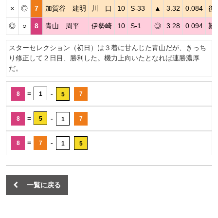
×
◎
7
加賀谷 建明
川 口
10
S-33
▲
3.32
0.084
後
◎
○
8
青山 周平
伊勢崎
10
S-1
◎
3.28
0.094
難
スターセレクション（初日）は３着に甘んじた青山だが、きっち
り修正して２日目、勝利した。機力上向いたとなれば連勝濃厚
だ。
=
-
8
1
7
5
=
-
8
5
7
1
=
-
8
7
1
5
一覧に戻る