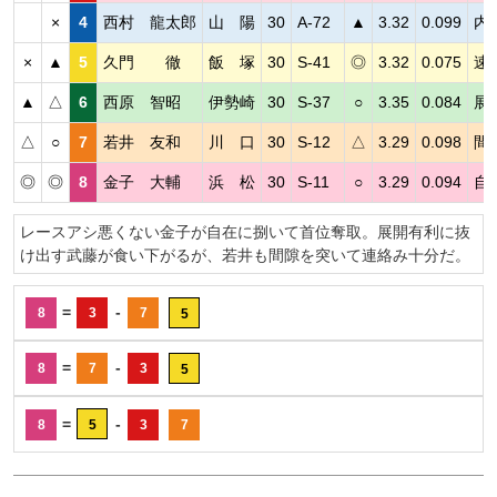
×
4
西村 龍太郎
山 陽
30
A-72
▲
3.32
0.099
内
×
▲
5
久門 徹
飯 塚
30
S-41
◎
3.32
0.075
速
▲
△
6
西原 智昭
伊勢崎
30
S-37
○
3.35
0.084
展
△
○
7
若井 友和
川 口
30
S-12
△
3.29
0.098
間
◎
◎
8
金子 大輔
浜 松
30
S-11
○
3.29
0.094
自
レースアシ悪くない金子が自在に捌いて首位奪取。展開有利に抜
け出す武藤が食い下がるが、若井も間隙を突いて連絡み十分だ。
=
-
8
3
7
5
=
-
8
7
3
5
=
-
8
5
3
7