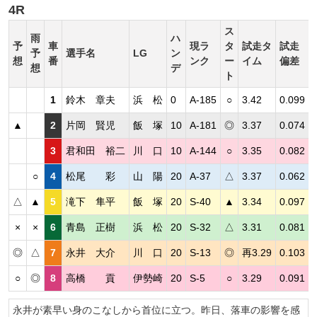
4R
ス
雨
ハ
予
車
現ラ
タ
試走タ
試走
予
選手名
LG
ン
想
番
ンク
ー
イム
偏差
想
デ
ト
1
鈴木 章夫
浜 松
0
A-185
○
3.42
0.099
▲
2
片岡 賢児
飯 塚
10
A-181
◎
3.37
0.074
3
君和田 裕二
川 口
10
A-144
○
3.35
0.082
○
4
松尾 彩
山 陽
20
A-37
△
3.37
0.062
△
▲
5
滝下 隼平
飯 塚
20
S-40
▲
3.34
0.097
×
×
6
青島 正樹
浜 松
20
S-32
△
3.31
0.081
◎
△
7
永井 大介
川 口
20
S-13
◎
再3.29
0.103
○
◎
8
高橋 貢
伊勢崎
20
S-5
○
3.29
0.091
永井が素早い身のこなしから首位に立つ。昨日、落車の影響を感