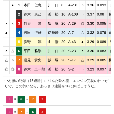
▲
1
本田 仁恵
川 口
0
A-231
○
3.36
0.093
８
2
鈴木 辰己
浜 松
10
A-108
○
3.37
0.08
抜
×
×
3
竹谷 隆
飯 塚
20
A-29
◎
3.30
0.095
イ
▲
4
岩田 行雄
伊勢崎
20
A-7
△
3.32
0.079
成
5
浜野 淳
山 陽
20
A-43
▲
3.29
0.089
Ｓ
○
△
6
平田 雅崇
川 口
20
S-23
○
3.30
0.083
ト
△
○
7
岩見 貴史
飯 塚
20
S-17
△
3.29
0.085
機
◎
◎
8
鈴木 圭一郎
浜 松
20
S-2
○
3.23
0.097
連
中村雅の記録（15連勝）に並んだ鈴木圭。エンジン完調の仕上が
りで、この勢いなら、あっさり連勝を16に伸ばしそうだ。
=
-
8
6
7
3
=
-
8
7
6
3