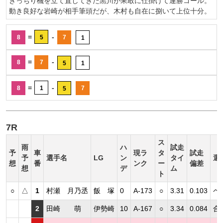
きっちり機を立て直してきた黒川が果敢に仕掛けて連勝ゴール。
動き良好な岩崎が相手筆頭だが、木村も自在に捌いて上位十分。
=
-
8
5
7
1
=
-
8
7
5
1
=
-
8
1
7
5
7R
ス
雨
ハ
試走
予
車
現ラ
タ
試走
予
選手名
LG
ン
タイ
選
想
番
ンク
ー
偏差
想
デ
ム
ト
○
△
1
村瀬 月乃丞
飯 塚
0
A-173
○
3.31
0.103
ペ
2
田崎 萌
伊勢崎
10
A-167
○
3.34
0.084
合