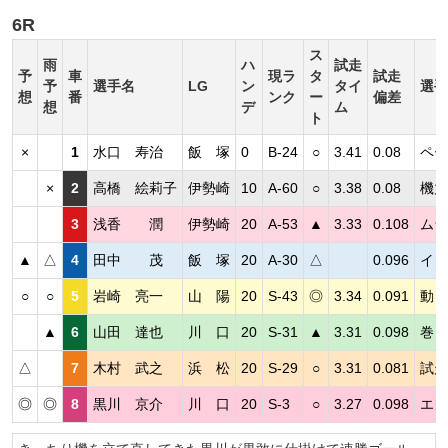
6R
ス
雨
ハ
試走
予
車
現ラ
タ
試走
予
選手名
LG
ン
タイ
選手
想
番
ンク
ー
偏差
想
デ
ム
ト
×
1
水口 寿治
飯 塚
0
B-24
○
3.41
0.08
ペー
×
2
高橋 絵莉子
伊勢崎
10
A-60
○
3.38
0.08
機力
3
浅香 潤
伊勢崎
20
A-53
▲
3.33
0.108
ムラ
▲
△
4
田中 茂
飯 塚
20
A-30
△
0.096
イン
○
○
5
岩崎 亮一
山 陽
20
S-43
◎
3.34
0.091
動き
▲
6
山田 達也
川 口
20
S-31
▲
3.31
0.098
巻き
△
7
木村 武之
浜 松
20
S-29
○
3.31
0.081
試走
◎
◎
8
黒川 京介
川 口
20
S-3
○
3.27
0.098
エン