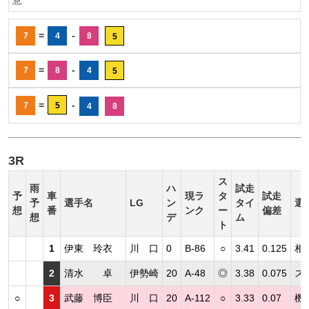
=
-
7
4
8
5
=
-
7
8
4
5
=
-
7
5
4
8
3R
ス
雨
ハ
試走
予
車
現ラ
タ
試走
予
選手名
LG
ン
タイ
選
想
番
ンク
ー
偏差
想
デ
ム
ト
1
伊東 玲衣
川 口
0
B-86
○
3.41
0.125
相
2
清水 卓
伊勢崎
20
A-48
◎
3.38
0.075
ス
○
3
武藤 博臣
川 口
20
A-112
○
3.33
0.07
機