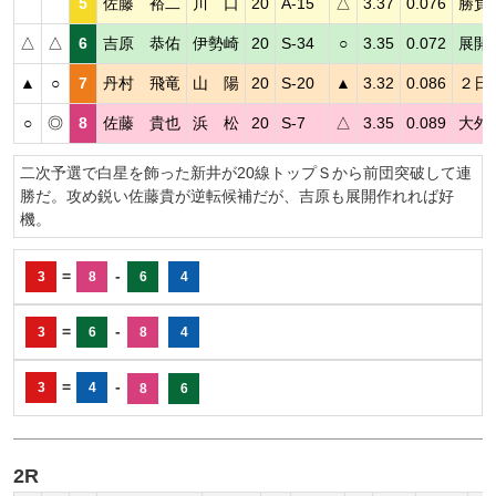
5
佐藤 裕二
川 口
20
A-15
△
3.37
0.076
勝負
△
△
6
吉原 恭佑
伊勢崎
20
S-34
○
3.35
0.072
展開
▲
○
7
丹村 飛竜
山 陽
20
S-20
▲
3.32
0.086
２日
○
◎
8
佐藤 貴也
浜 松
20
S-7
△
3.35
0.089
大外
二次予選で白星を飾った新井が20線トップＳから前団突破して連
勝だ。攻め鋭い佐藤貴が逆転候補だが、吉原も展開作れれば好
機。
=
-
3
8
6
4
=
-
3
6
8
4
=
-
3
4
8
6
2R