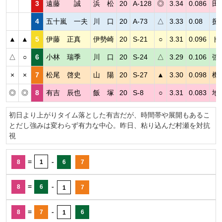
3
遠藤 誠
浜 松
20
A-128
◎
3.34
0.086
田
4
五十嵐 一夫
川 口
20
A-73
△
3.33
0.08
捌
▲
▲
5
伊藤 正真
伊勢崎
20
S-21
○
3.31
0.096
ト
△
○
6
小林 瑞季
川 口
20
S-24
△
3.29
0.106
強
×
×
7
松尾 啓史
山 陽
20
S-27
▲
3.30
0.098
機
◎
◎
8
有吉 辰也
飯 塚
20
S-8
○
3.31
0.083
地
初日より上がりタイム落とした有吉だが、時間帯や展開もあるこ
とだし強みは変わらず有力な中心。昨日、粘り込んだ村瀬を対抗
視
=
-
8
1
6
7
=
-
8
6
7
1
=
-
8
7
6
1