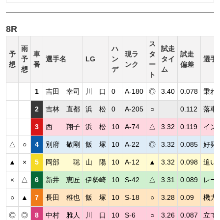
8R
ス
雨
ハ
試走
予
車
現ラ
タ
試走
予
選手名
LG
ン
タイ
選手
想
番
ンク
ー
偏差
想
デ
ム
ト
1
吉田 幸司
川 口
0
A-180
◎
3.40
0.078
乗れ
2
吉林 直都
浜 松
0
A-205
○
0.112
落車
3
西 翔子
浜 松
10
A-74
△
3.32
0.119
イン
△
○
4
別府 敬剛
飯 塚
10
A-22
◎
3.32
0.085
好発
▲
×
5
岡部 聡
山 陽
10
A-12
▲
3.32
0.098
追い
×
△
6
新井 恵匠
伊勢崎
10
S-42
△
3.31
0.089
レー
○
▲
7
長田 稚也
飯 塚
10
S-18
○
3.28
0.09
機力
◎
◎
8
中村 雅人
川 口
10
S-6
○
3.26
0.087
立て