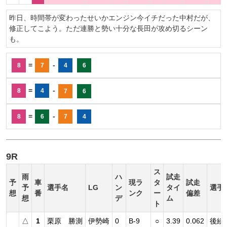
昨日、時間帯が変わったせいかエンジン今イチだった中村だが、
修正してこよう。ただ連勝と勢い十分な長田が攻め切るシーン
も。
=
-
8
7
4
6
=
-
8
4
7
6
=
-
8
6
7
4
9R
ス
雨
ハ
試走
予
車
現ラ
タ
試走
予
選手名
LG
ン
タイ
選手
想
番
ンク
ー
偏差
想
デ
ム
ト
△
1
栗原 勝測
伊勢崎
0
B-9
○
3.39
0.062
後続