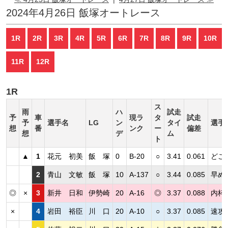
2024年4月26日 飯塚オートレース
1R
2R
3R
4R
5R
6R
7R
8R
9R
10R
11R
12R
1R
ス
雨
ハ
試走
予
車
現ラ
タ
試走
予
選手名
LG
ン
タイ
選手
想
番
ンク
ー
偏差
想
デ
ム
ト
▲
1
花元 初美
飯 塚
0
B-20
○
3.41
0.061
どこ
2
青山 文敏
飯 塚
10
A-137
○
3.44
0.085
早め
◎
×
3
新井 日和
伊勢崎
20
A-16
◎
3.37
0.088
内枠
×
4
岩田 裕臣
川 口
20
A-10
○
3.37
0.085
速攻