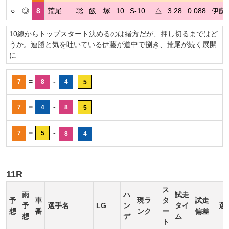
○
◎
8
荒尾 聡
飯 塚
10
S-10
△
3.28
0.088
伊藤
10線からトップスタート決めるのは緒方だが、押し切るまではど
うか。連勝と気を吐いている伊藤が道中で捌き、荒尾が続く展開
に
=
-
7
8
4
5
=
-
7
4
8
5
=
-
7
5
8
4
11R
ス
雨
ハ
試走
予
車
現ラ
タ
試走
予
選手名
LG
ン
タイ
選
想
番
ンク
ー
偏差
想
デ
ム
ト