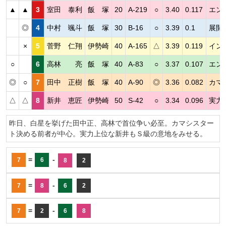
▲
▲
3
室田 泰利
飯 塚
20
A-219
○
3.40
0.117
エン
◎
4
中村 颯斗
飯 塚
30
B-16
○
3.39
0.1
展開
×
5
菅野 仁翔
伊勢崎
40
A-165
△
3.39
0.119
イン
○
6
高林 亮
飯 塚
40
A-83
○
3.37
0.107
エン
◎
○
7
田中 正樹
飯 塚
40
A-90
◎
3.36
0.082
カマ
△
△
8
新井 恵匠
伊勢崎
50
S-42
○
3.34
0.096
実力
昨日、白星を挙げた田中正、高林で首位争い必至。カマシスター
ト決める前者が中心。実力上位な新井もＳ級の意地をみせる。
=
-
7
6
8
2
=
-
7
8
6
2
=
-
7
2
6
8