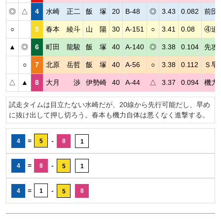
◎
△
4
水崎 正二
飯 塚
20
B-48
◎
3.43
0.082
前団
○
5
春本 綾斗
山 陽
30
A-151
○
3.41
0.08
④追
▲
◎
6
町田 龍駿
飯 塚
40
A-140
◎
3.38
0.104
先攻
○
7
北原 岳哲
飯 塚
40
A-56
○
3.38
0.112
Ｓ早
△
▲
8
大月 渉
伊勢崎
40
A-44
△
3.37
0.094
機力
試走タイムは目立たない水崎だが、20線から先行可能だし、早め
に抜け出して押し切ろう。春本も機力自体は悪くなく進撃する。
=
-
4
5
8
1
=
-
4
8
5
1
=
-
4
1
8
5