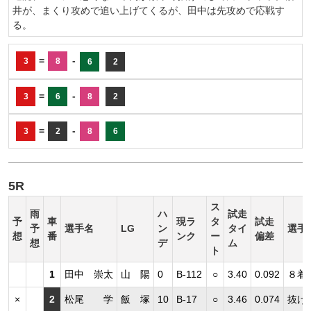
井が、まくり攻めで追い上げてくるが、田中は先攻めで応戦す
る。
=
-
3
8
6
2
=
-
3
6
8
2
=
-
3
2
8
6
5R
ス
雨
ハ
試走
予
車
現ラ
タ
試走
予
選手名
LG
ン
タイ
選手
想
番
ンク
ー
偏差
想
デ
ム
ト
1
田中 崇太
山 陽
0
B-112
○
3.40
0.092
８着
×
2
松尾 学
飯 塚
10
B-17
○
3.46
0.074
抜け