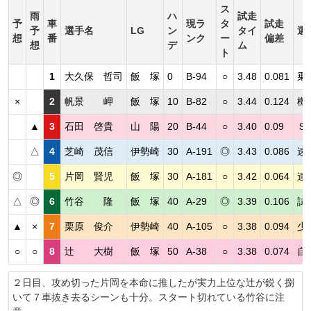
ス
雨
ハ
試走
予
車
現ラ
タ
試走
予
選手名
LG
ン
タイ
選
想
番
ンク
ー
偏差
想
デ
ム
ト
1
大久保 哲司
飯 塚
0
B-94
○
3.48
0.081
乗
×
2
帆景 岬
飯 塚
10
B-82
○
3.44
0.124
機
▲
3
石田 啓貴
山 陽
20
B-44
○
3.40
0.09
Ｓ
△
4
芝崎 茂信
伊勢崎
30
A-191
◎
3.43
0.086
速
◎
5
片岡 賢児
飯 塚
30
A-181
○
3.42
0.064
連
△
◎
6
竹谷 隆
飯 塚
40
A-29
◎
3.39
0.106
試
▲
×
7
栗原 俊介
伊勢崎
40
A-105
○
3.38
0.094
少
○
○
8
辻 大樹
飯 塚
50
A-38
○
3.38
0.074
自
２日目、攻め切った片岡を本命に推したが実力上位な辻が鋭く捌
いて７車抜き去るシーンも十分。スタート切れている竹谷に注