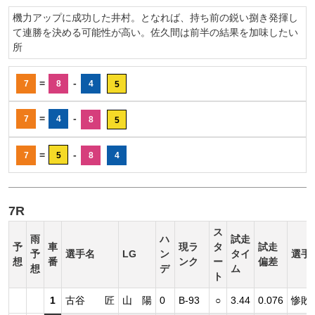
機力アップに成功した井村。となれば、持ち前の鋭い捌き発揮し
て連勝を決める可能性が高い。佐久間は前半の結果を加味したい
所
=
-
7
8
4
5
=
-
7
4
8
5
=
-
7
5
8
4
7R
ス
雨
ハ
試走
予
車
現ラ
タ
試走
予
選手名
LG
ン
タイ
選手
想
番
ンク
ー
偏差
想
デ
ム
ト
1
古谷 匠
山 陽
0
B-93
○
3.44
0.076
惨敗