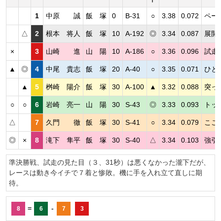
1
中原 誠
飯 塚
0
B-31
○
3.38
0.072
ペー
△
2
根本 将人
飯 塚
10
A-192
◎
3.34
0.087
展開
×
3
山崎 進
山 陽
10
A-186
○
3.36
0.096
試走
▲
◎
4
中尾 貴志
飯 塚
20
A-40
○
3.35
0.071
ひと
▲
5
桝崎 陽介
飯 塚
30
A-100
▲
3.32
0.088
突っ
○
○
6
岩崎 亮一
山 陽
30
S-43
◎
3.33
0.093
トッ
△
7
久門 徹
飯 塚
30
S-41
○
3.34
0.079
ここ
◎
×
8
滝下 隼平
飯 塚
30
S-40
△
3.34
0.103
強引
準決勝戦、試走の見た目（３、31秒）は悪くなかった瀧下だが、
レースは動き今イチで７着と惨敗。機に手を入れ立て直しに期
待。
=
-
8
6
7
3