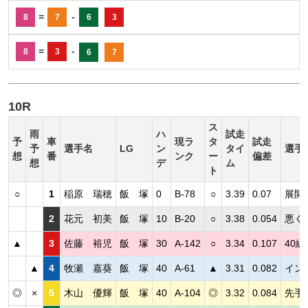
=
-
8
7
6
3
=
-
8
3
6
7
10R
ス
雨
ハ
試走
予
車
現ラ
タ
試走
予
選手名
LG
ン
タイ
選手
想
番
ンク
ー
偏差
想
デ
ム
ト
○
1
稲原 瑞穂
飯 塚
0
B-78
○
3.39
0.07
展開
2
花元 初美
飯 塚
10
B-20
○
3.38
0.054
悪く
▲
3
佐藤 裕児
飯 塚
30
A-142
○
3.34
0.107
40
▲
4
牧瀬 嘉葵
飯 塚
40
A-61
▲
3.31
0.082
イン
◎
×
5
木山 優輝
飯 塚
40
A-104
◎
3.32
0.084
先手