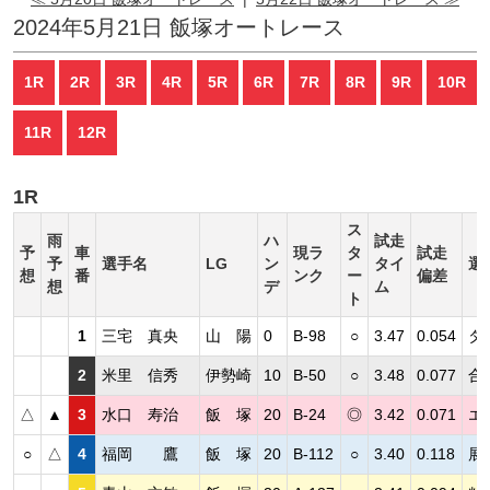
2024年5月21日 飯塚オートレース
1R
2R
3R
4R
5R
6R
7R
8R
9R
10R
11R
12R
1R
ス
雨
ハ
試走
予
車
現ラ
タ
試走
予
選手名
LG
ン
タイ
選
想
番
ンク
ー
偏差
想
デ
ム
ト
1
三宅 真央
山 陽
0
B-98
○
3.47
0.054
タ
2
米里 信秀
伊勢崎
10
B-50
○
3.48
0.077
合
△
▲
3
水口 寿治
飯 塚
20
B-24
◎
3.42
0.071
エ
○
△
4
福岡 鷹
飯 塚
20
B-112
○
3.40
0.118
展