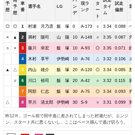
予
車
現ラ
タ
試走
予
選手名
LG
ン
タイ
選
想
番
ンク
ー
偏差
想
デ
ム
ト
◎
◎
1
村瀬 月乃丞
飯 塚
0
A-173
○
3.34
0.088
ペ
×
▲
2
満村 陽司
山 陽
10
A-148
○
3.35
0.087
先
○
×
3
藤川 幸宏
飯 塚
10
A-93
◎
3.35
0.071
鋭
4
木村 享平
伊勢崎
10
A-76
△
3.32
0.106
エ
▲
△
5
内山 雄介
飯 塚
20
A-120
◎
3.34
0.085
悪
○
6
川口 裕司
飯 塚
20
A-42
○
3.32
0.115
展
7
阿部 仁志
飯 塚
30
A-75
◎
3.34
0.093
先
△
8
早川 清太郎
伊勢崎
30
S-9
○
3.31
0.099
実
昨12Ｒ、ゴール前で田中進に差されてしまった村瀬だが、エンジ
ン、スタート共に悪くないし、ここはペース掴んで逃げ切ろう。