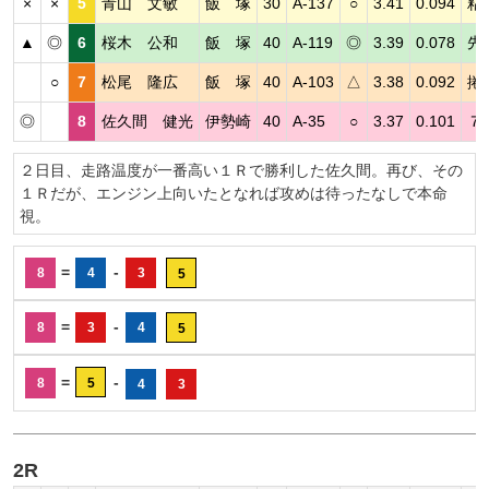
×
×
5
青山 文敏
飯 塚
30
A-137
○
3.41
0.094
粘
▲
◎
6
桜木 公和
飯 塚
40
A-119
◎
3.39
0.078
先
○
7
松尾 隆広
飯 塚
40
A-103
△
3.38
0.092
捲
◎
8
佐久間 健光
伊勢崎
40
A-35
○
3.37
0.101
７
２日目、走路温度が一番高い１Ｒで勝利した佐久間。再び、その
１Ｒだが、エンジン上向いたとなれば攻めは待ったなしで本命
視。
=
-
8
4
3
5
=
-
8
3
4
5
=
-
8
5
4
3
2R