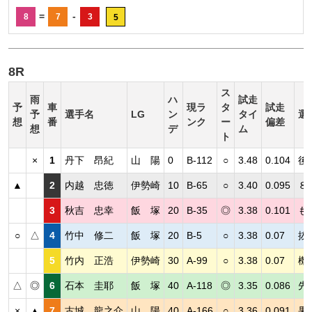
=
-
8
7
3
5
8R
ス
雨
ハ
試走
予
車
現ラ
タ
試走
予
選手名
LG
ン
タイ
選
想
番
ンク
ー
偏差
想
デ
ム
ト
×
1
丹下 昂紀
山 陽
0
B-112
○
3.48
0.104
後
▲
2
内越 忠徳
伊勢崎
10
B-65
○
3.40
0.095
８
3
秋吉 忠幸
飯 塚
20
B-35
◎
3.38
0.101
も
○
△
4
竹中 修二
飯 塚
20
B-5
○
3.38
0.07
抜
5
竹内 正浩
伊勢崎
30
A-99
○
3.38
0.07
機
△
◎
6
石本 圭耶
飯 塚
40
A-118
◎
3.35
0.086
先
×
▲
7
古城 龍之介
山 陽
40
A-166
○
3.36
0.091
果