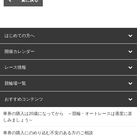
一覧に戻る
はじめての方へ
はじめての方へ
開催カレンダー
競輪
レース情報
オートレース
レース予想
競輪場一覧
競輪くじ
レース結果
北日本
函館競輪場
青森競輪場
いわき平競輪場
おすすめコンテンツ
車券の購入は20歳になってから ～競輪・オートレースは適度に楽
Dokanto!
キャリーオーバー一覧
関
競輪選手情報
弥彦競輪場
前橋競輪場
取手競輪場
宇都宮競輪場
しみましょう～
東
大宮競輪場
西武園競輪場
京王閣競輪場
立川競輪場
チャリロトプラザ
Perfecta Navi
車券の購入にのめり込む不安のある方のご相談