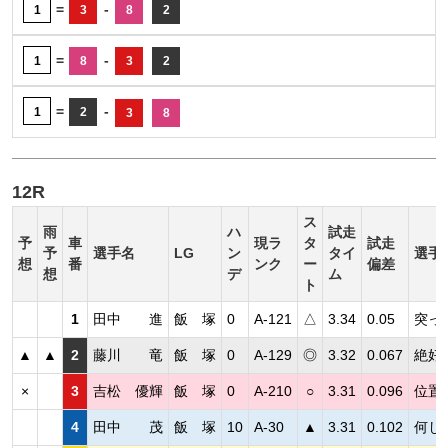
=
-
1
3
8
2
=
-
1
8
3
2
=
-
1
2
3
8
12R
ス
雨
ハ
試走
予
車
現ラ
タ
試走
予
選手名
LG
ン
タイ
選手
想
番
ンク
ー
偏差
想
デ
ム
ト
1
田中 進
飯 塚
0
A-121
△
3.34
0.05
突っ
▲
▲
2
藤川 竜
飯 塚
0
A-129
◎
3.32
0.067
絶好
×
3
吉松 優輝
飯 塚
0
A-210
○
3.31
0.096
位置
4
田中 茂
飯 塚
10
A-30
▲
3.31
0.102
何し