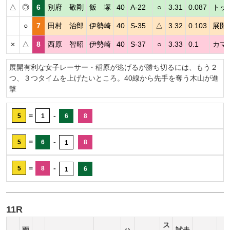
△
◎
6
別府 敬剛
飯 塚
40
A-22
○
3.31
0.087
トッ
○
7
田村 治郎
伊勢崎
40
S-35
△
3.32
0.103
展開
×
△
8
西原 智昭
伊勢崎
40
S-37
○
3.33
0.1
カマ
展開有利な女子レーサー・稲原が逃げるが勝ち切るには、もう２
つ、３つタイムを上げたいところ。40線から先手を奪う木山が進
撃
=
-
5
1
6
8
=
-
5
6
8
1
=
-
5
8
6
1
11R
ス
雨
ハ
試走