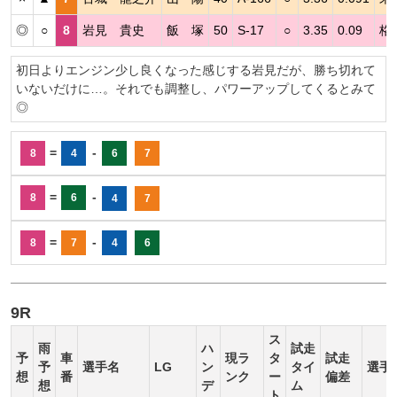
◎
○
8
岩見 貴史
飯 塚
50
S-17
○
3.35
0.09
格
初日よりエンジン少し良くなった感じする岩見だが、勝ち切れて
いないだけに…。それでも調整し、パワーアップしてくるとみて
◎
=
-
8
4
6
7
=
-
8
6
4
7
=
-
8
7
4
6
9R
ス
雨
ハ
試走
予
車
現ラ
タ
試走
予
選手名
LG
ン
タイ
選手
想
番
ンク
ー
偏差
想
デ
ム
ト