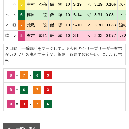
△
5
中村 杏亮
飯 塚
10
S-19
△
3.29
0.106
スピ
△
×
6
篠原 睦
飯 塚
10
S-14
◎
3.31
0.08
トッ
○
◎
7
荒尾 聡
飯 塚
10
S-10
○
3.30
0.083
逆転
◎
○
8
有吉 辰也
飯 塚
10
S-8
○
3.33
0.077
カミ
２日間、一番時計をマークしている今節のシリーズリーダー有吉
がカミソリＳ決めて完全Ｖ。荒尾、篠原で次位争い。０ハンは吉
松
=
-
8
7
6
3
=
-
8
6
7
3
=
-
8
3
7
6