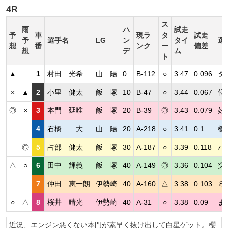
4R
ス
雨
ハ
試走
予
車
現ラ
タ
試走
予
選手名
LG
ン
タイ
選
想
番
ンク
ー
偏差
想
デ
ム
ト
▲
1
村田 光希
山 陽
0
B-112
○
3.47
0.096
タ
×
▲
2
小里 健太
飯 塚
10
B-47
○
3.44
0.067
位
◎
×
3
本門 延唯
飯 塚
20
B-39
◎
3.43
0.079
好
4
石橋 大
山 陽
20
A-218
○
3.41
0.1
機
◎
5
占部 健太
飯 塚
30
A-187
○
3.39
0.118
パ
△
○
6
田中 輝義
飯 塚
40
A-149
◎
3.36
0.104
突
7
仲田 恵一朗
伊勢崎
40
A-160
△
3.38
0.103
８
○
△
8
桜井 晴光
伊勢崎
40
A-31
○
3.38
0.09
ま
近況、エンジン悪くない本門が素早く抜け出して白星ゲット。櫻