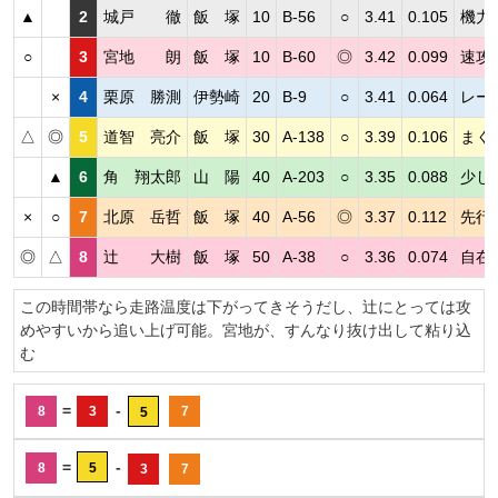
▲
2
城戸 徹
飯 塚
10
B-56
○
3.41
0.105
機力
○
3
宮地 朗
飯 塚
10
B-60
◎
3.42
0.099
速攻
×
4
栗原 勝測
伊勢崎
20
B-9
○
3.41
0.064
レー
△
◎
5
道智 亮介
飯 塚
30
A-138
○
3.39
0.106
まく
▲
6
角 翔太郎
山 陽
40
A-203
○
3.35
0.088
少し
×
○
7
北原 岳哲
飯 塚
40
A-56
◎
3.37
0.112
先行
◎
△
8
辻 大樹
飯 塚
50
A-38
○
3.36
0.074
自在
この時間帯なら走路温度は下がってきそうだし、辻にとっては攻
めやすいから追い上げ可能。宮地が、すんなり抜け出して粘り込
む
=
-
8
3
7
5
=
-
8
5
3
7