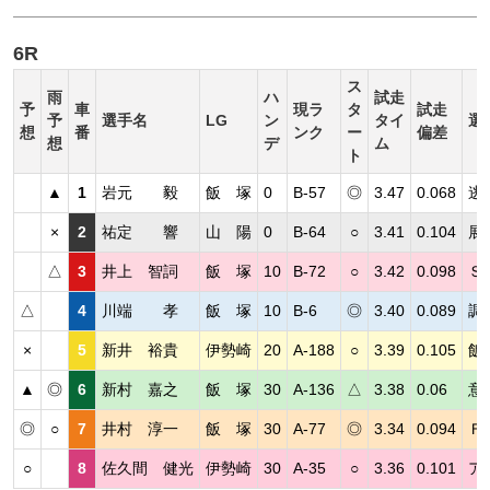
6R
ス
雨
ハ
試走
予
車
現ラ
タ
試走
予
選手名
LG
ン
タイ
選
想
番
ンク
ー
偏差
想
デ
ム
ト
▲
1
岩元 毅
飯 塚
0
B-57
◎
3.47
0.068
逃
×
2
祐定 響
山 陽
0
B-64
○
3.41
0.104
展
△
3
井上 智詞
飯 塚
10
B-72
○
3.42
0.098
Ｓ
△
4
川端 孝
飯 塚
10
B-6
◎
3.40
0.089
調
×
5
新井 裕貴
伊勢崎
20
A-188
○
3.39
0.105
飯
▲
◎
6
新村 嘉之
飯 塚
30
A-136
△
3.38
0.06
意
◎
○
7
井村 淳一
飯 塚
30
A-77
◎
3.34
0.094
Ｆ
○
8
佐久間 健光
伊勢崎
30
A-35
○
3.36
0.101
ア