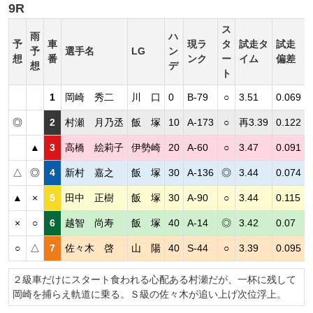
9R
ス
雨
ハ
予
車
現ラ
タ
試走タ
試走
予
選手名
LG
ン
想
番
ンク
ー
イム
偏差
想
デ
ト
1
岡崎 秀二
川 口
0
B-79
○
3.51
0.069
◎
2
村瀬 月乃丞
飯 塚
10
A-173
○
再3.39
0.122
▲
3
高橋 絵莉子
伊勢崎
20
A-60
○
3.47
0.091
△
◎
4
新村 嘉之
飯 塚
30
A-136
◎
3.44
0.074
▲
×
5
田中 正樹
飯 塚
30
A-90
○
3.44
0.115
×
○
6
越智 尚寿
飯 塚
40
A-14
◎
3.42
0.07
○
△
7
佐々木 啓
山 陽
40
S-44
○
3.39
0.095
２級車だけにスタート食われる心配ある村瀬だが、一杯に残して
岡崎を捕らえ軌道に乗る。Ｓ級の佐々木が追い上げ次位浮上。