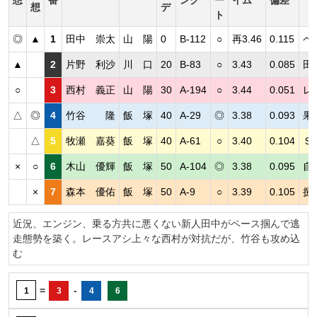
想
デ
ト
◎
▲
1
田中 崇太
山 陽
0
B-112
○
再3.46
0.115
ペ
▲
2
片野 利沙
川 口
20
B-83
○
3.43
0.085
田
○
3
西村 義正
山 陽
30
A-194
○
3.44
0.051
レ
△
◎
4
竹谷 隆
飯 塚
40
A-29
◎
3.38
0.093
果
△
5
牧瀬 嘉葵
飯 塚
40
A-61
○
3.40
0.104
Ｓ
×
○
6
木山 優輝
飯 塚
50
A-104
◎
3.38
0.095
自
×
7
森本 優佑
飯 塚
50
A-9
○
3.39
0.105
捌
近況、エンジン、乗る方共に悪くない新人田中がペース掴んで逃
走態勢を築く。レースアシ上々な西村が対抗だが、竹谷も攻め込
む
=
-
1
3
4
6