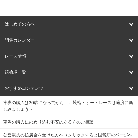
はじめての方へ
はじめての方へ
開催カレンダー
競輪
レース情報
オートレース
レース予想
競輪場一覧
競輪くじ
レース結果
北日本
函館競輪場
青森競輪場
いわき平競輪場
おすすめコンテンツ
車券の購入は20歳になってから ～競輪・オートレースは適度に楽
Dokanto!
キャリーオーバー一覧
関
競輪選手情報
弥彦競輪場
前橋競輪場
取手競輪場
宇都宮競輪場
しみましょう～
東
大宮競輪場
西武園競輪場
京王閣競輪場
立川競輪場
チャリロトプラザ
Perfecta Navi
車券の購入にのめり込む不安のある方のご相談
南
松戸競輪場
千葉競輪場
川崎競輪場
平塚競輪場
公営競技の払戻金を受けた方へ（クリックすると国税庁のページへ
netkeirin
関