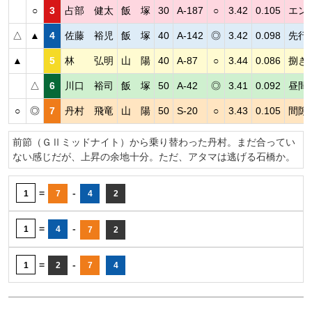
○
3
占部 健太
飯 塚
30
A-187
○
3.42
0.105
エン
△
▲
4
佐藤 裕児
飯 塚
40
A-142
◎
3.42
0.098
先行
▲
5
林 弘明
山 陽
40
A-87
○
3.44
0.086
捌き
△
6
川口 裕司
飯 塚
50
A-42
◎
3.41
0.092
昼間
○
◎
7
丹村 飛竜
山 陽
50
S-20
○
3.43
0.105
間隙
前節（ＧⅡミッドナイト）から乗り替わった丹村。まだ合ってい
ない感じだが、上昇の余地十分。ただ、アタマは逃げる石橋か。
=
-
1
7
4
2
=
-
1
4
7
2
=
-
1
2
7
4