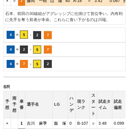
×
○
7
藤岡 一樹
山 陽
40
A-18
○
3.42
0.087
熱
石本、前田の30線組がアグレッシブに仕掛けて首位争い。内有利
に先手を奪う前者が本命。これらに食い下がるのは川端。
=
-
4
5
2
7
=
-
4
2
7
5
=
-
4
7
2
5
6R
ス
雨
ハ
予
車
現ラ
タ
試走タ
試走
予
選手名
LG
ン
想
番
ンク
ー
イム
偏差
想
デ
ト
×
1
吉川 麻季
飯 塚
0
B-107
○
3.48
0.099