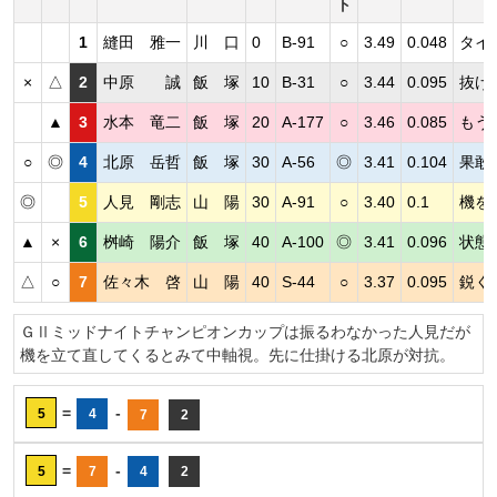
ト
1
縫田 雅一
川 口
0
B-91
○
3.49
0.048
タイ
×
△
2
中原 誠
飯 塚
10
B-31
○
3.44
0.095
抜け
▲
3
水本 竜二
飯 塚
20
A-177
○
3.46
0.085
もう
○
◎
4
北原 岳哲
飯 塚
30
A-56
◎
3.41
0.104
果敢
◎
5
人見 剛志
山 陽
30
A-91
○
3.40
0.1
機を
▲
×
6
桝崎 陽介
飯 塚
40
A-100
◎
3.41
0.096
状態
△
○
7
佐々木 啓
山 陽
40
S-44
○
3.37
0.095
鋭く
ＧⅡミッドナイトチャンピオンカップは振るわなかった人見だが
機を立て直してくるとみて中軸視。先に仕掛ける北原が対抗。
=
-
5
4
7
2
=
-
5
7
4
2