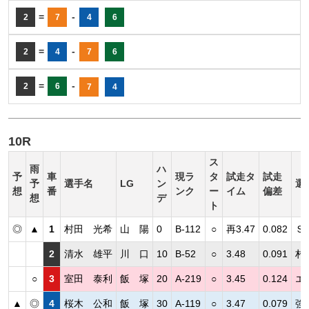
=
-
2
7
4
6
=
-
2
4
7
6
=
-
2
6
7
4
10R
ス
雨
ハ
予
車
現ラ
タ
試走タ
試走
予
選手名
LG
ン
選
想
番
ンク
ー
イム
偏差
想
デ
ト
◎
▲
1
村田 光希
山 陽
0
B-112
○
再3.47
0.082
Ｓ
2
清水 雄平
川 口
10
B-52
○
3.48
0.091
村
○
3
室田 泰利
飯 塚
20
A-219
○
3.45
0.124
エ
▲
◎
4
桜木 公和
飯 塚
30
A-119
○
3.47
0.079
強