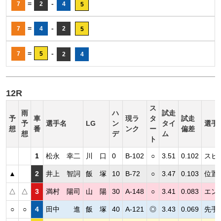
=
-
7
2
4
5
=
-
7
4
2
5
=
-
7
5
2
4
12R
ス
雨
ハ
試走
予
車
現ラ
タ
試走
予
選手名
LG
ン
タイ
選手
想
番
ンク
ー
偏差
想
デ
ム
ト
1
松永 幸二
川 口
0
B-102
○
3.51
0.102
スピ
▲
2
井上 智詞
飯 塚
10
B-72
○
3.47
0.103
位置
△
△
3
満村 陽司
山 陽
30
A-148
○
3.41
0.083
エン
○
○
4
田中 進
飯 塚
40
A-121
◎
3.43
0.069
先手