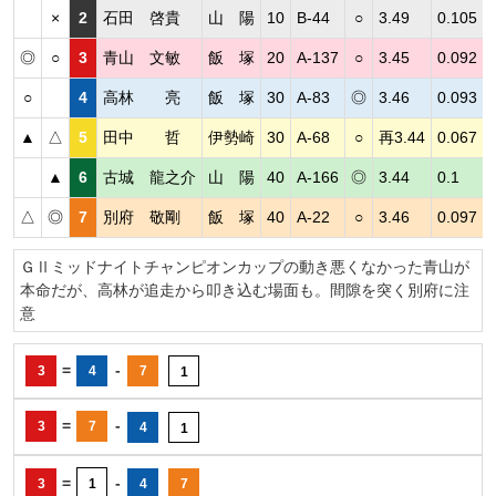
×
2
石田 啓貴
山 陽
10
B-44
○
3.49
0.105
◎
○
3
青山 文敏
飯 塚
20
A-137
○
3.45
0.092
○
4
高林 亮
飯 塚
30
A-83
◎
3.46
0.093
▲
△
5
田中 哲
伊勢崎
30
A-68
○
再3.44
0.067
▲
6
古城 龍之介
山 陽
40
A-166
◎
3.44
0.1
△
◎
7
別府 敬剛
飯 塚
40
A-22
○
3.46
0.097
ＧⅡミッドナイトチャンピオンカップの動き悪くなかった青山が
本命だが、高林が追走から叩き込む場面も。間隙を突く別府に注
意
=
-
3
4
7
1
=
-
3
7
4
1
=
-
3
1
4
7