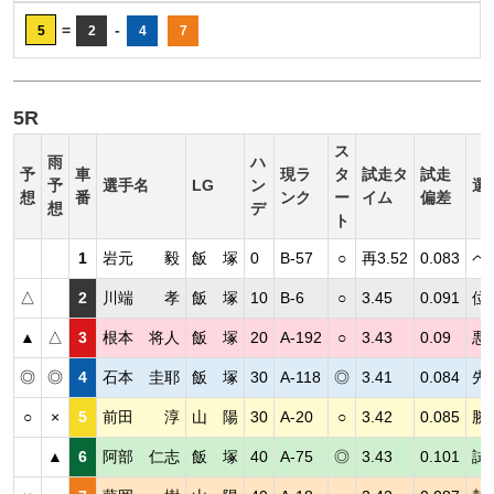
=
-
5
2
4
7
5R
ス
雨
ハ
予
車
現ラ
タ
試走タ
試走
予
選手名
LG
ン
選
想
番
ンク
ー
イム
偏差
想
デ
ト
1
岩元 毅
飯 塚
0
B-57
○
再3.52
0.083
ペ
△
2
川端 孝
飯 塚
10
B-6
○
3.45
0.091
位
▲
△
3
根本 将人
飯 塚
20
A-192
○
3.43
0.09
悪
◎
◎
4
石本 圭耶
飯 塚
30
A-118
◎
3.41
0.084
先
○
×
5
前田 淳
山 陽
30
A-20
○
3.42
0.085
勝
▲
6
阿部 仁志
飯 塚
40
A-75
◎
3.43
0.101
試