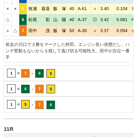
×
×
5
牧瀬 嘉葵
飯 塚
40
A-61
○
3.40
0.104
Ｓ
△
6
松尾 彩
山 陽
40
A-37
◎
3.42
0.081
今
○
△
7
田中 茂
飯 塚
50
A-30
○
3.37
0.094
イ
前走の川口で３勝をマークした村田。エンジン良い状態だし、ハ
ンデ変動もないからＳ残して逃げ切る可能性大。田中が次位一番
手
=
-
1
7
6
5
=
-
1
6
7
5
=
-
1
5
7
6
11R