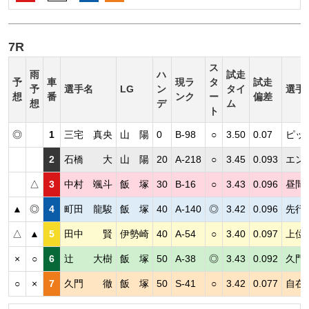
7R
ス
雨
ハ
試走
予
車
現ラ
タ
試走
予
選手名
LG
ン
タイ
選手
想
番
ンク
ー
偏差
想
デ
ム
ト
◎
1
三宅 真央
山 陽
0
B-98
○
3.50
0.07
ピッ
2
石橋 大
山 陽
20
A-218
○
3.45
0.093
エン
△
3
中村 颯斗
飯 塚
30
B-16
○
3.43
0.096
昼間
▲
◎
4
町田 龍駿
飯 塚
40
A-140
◎
3.42
0.096
先行
△
▲
5
田中 賢
伊勢崎
40
A-54
○
3.40
0.097
上位
×
○
6
辻 大樹
飯 塚
50
A-38
◎
3.43
0.092
久門
○
×
7
久門 徹
飯 塚
50
S-41
○
3.42
0.077
自在