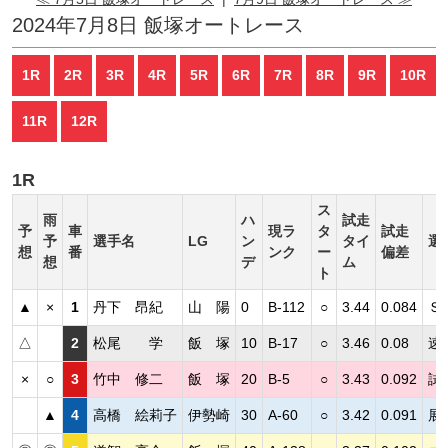
2024年7月8日 飯塚オートレース
1R
2R
3R
4R
5R
6R
7R
8R
9R
10R
11R
12R
1R
ス
雨
ハ
試走
予
車
現ラ
タ
試走
予
選手名
LG
ン
タイ
選
想
番
ンク
ー
偏差
想
デ
ム
ト
▲
×
1
丹下 昂紀
山 陽
0
B-112
○
3.44
0.084
Ｓ
△
2
松尾 学
飯 塚
10
B-17
○
3.46
0.08
速
×
○
3
竹中 修二
飯 塚
20
B-5
○
3.43
0.092
試
▲
4
高橋 絵莉子
伊勢崎
30
A-60
○
3.42
0.091
展