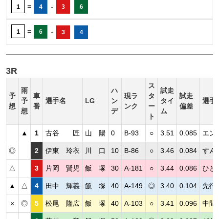
=
-
1
4
3
6
=
-
1
6
3
4
3R
ス
雨
ハ
試走
予
車
現ラ
タ
試走
予
選手名
LG
ン
タイ
選手
想
番
ンク
ー
偏差
想
デ
ム
ト
▲
1
古谷 匠
山 陽
0
B-93
○
3.51
0.085
エン
◎
2
伊東 玲衣
川 口
10
B-86
○
3.46
0.084
すん
△
3
片岡 賢児
飯 塚
30
A-181
○
3.44
0.086
ひと
▲
△
4
田中 輝義
飯 塚
40
A-149
◎
3.40
0.104
先行
×
◎
5
松尾 隆広
飯 塚
40
A-103
○
3.41
0.096
中間