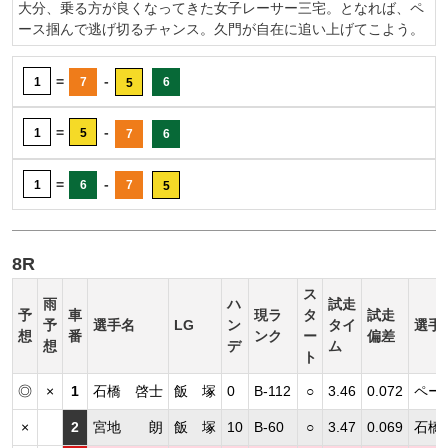
大分、乗る方が良くなってきた女子レーサー三宅。となれば、ペ
ース掴んで逃げ切るチャンス。久門が自在に追い上げてこよう。
=
-
1
7
6
5
=
-
1
5
7
6
=
-
1
6
7
5
8R
ス
雨
ハ
試走
予
車
現ラ
タ
試走
予
選手名
LG
ン
タイ
選手
想
番
ンク
ー
偏差
想
デ
ム
ト
◎
×
1
石橋 啓士
飯 塚
0
B-112
○
3.46
0.072
ペー
×
2
宮地 朗
飯 塚
10
B-60
○
3.47
0.069
石橋