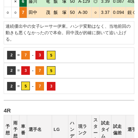
×
6
藤川 竜
飯 塚
50
A-129
◎
3.39
0.087
40
○
○
7
田中 茂
飯 塚
50
A-30
○
3.37
0.094
鋭く
連続優出中の女子レーサー伊東。ハンデ変動はなく、当地前回の
動きも悪くなかったので本命。田中茂が的確に捌いて追い上げ
る。
=
-
2
7
3
5
=
-
2
3
7
5
=
-
2
5
7
3
4R
ス
雨
ハ
試走
予
車
現ラ
タ
試走
予
選手名
LG
ン
タイ
選手
想
番
ンク
ー
偏差
想
デ
ム