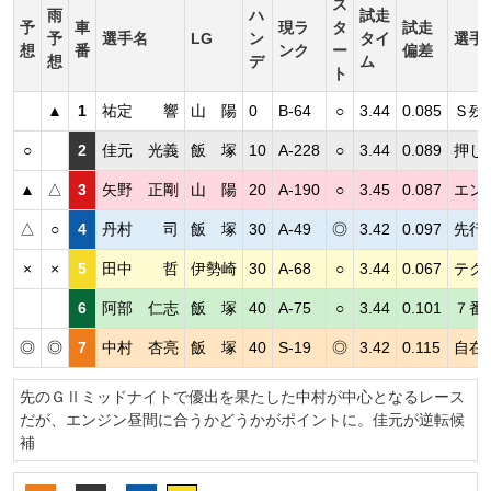
ス
雨
ハ
試走
予
車
現ラ
タ
試走
予
選手名
LG
ン
タイ
選手
想
番
ンク
ー
偏差
想
デ
ム
ト
▲
1
祐定 響
山 陽
0
B-64
○
3.44
0.085
Ｓ残
○
2
佳元 光義
飯 塚
10
A-228
○
3.44
0.089
押し
▲
△
3
矢野 正剛
山 陽
20
A-190
○
3.45
0.087
エン
△
○
4
丹村 司
飯 塚
30
A-49
◎
3.42
0.097
先行
×
×
5
田中 哲
伊勢崎
30
A-68
○
3.44
0.067
テク
6
阿部 仁志
飯 塚
40
A-75
○
3.44
0.101
７番
◎
◎
7
中村 杏亮
飯 塚
40
S-19
◎
3.42
0.115
自在
先のＧⅡミッドナイトで優出を果たした中村が中心となるレース
だが、エンジン昼間に合うかどうかがポイントに。佳元が逆転候
補