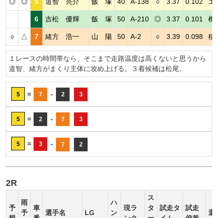
◎
◎
5
道智 亮介
飯 塚
40
A-138
○
3.37
0.102
エ
6
吉松 優輝
飯 塚
50
A-210
◎
3.37
0.101
機
○
△
7
緒方 浩一
山 陽
50
A-2
○
3.39
0.098
積
１レースの時間帯なら、そこまで走路温度は高くないと思うから
道智、緒方がまくり主体に攻め上げる。３着候補は松尾。
=
-
5
7
2
3
=
-
5
2
7
3
=
-
5
3
7
2
2R
ス
雨
ハ
予
車
現ラ
タ
試走タ
試走
予
選手名
LG
ン
選
想
番
ンク
ー
イム
偏差