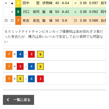
×
▲
5
田中 賢
伊勢崎
40
A-54
○
3.39
0.097
前半
×
6
川口 裕司
飯 塚
50
A-42
○
3.38
0.092
田中
◎
◎
7
有吉 辰也
飯 塚
50
S-8
◎
3.36
0.088
自在
ＧⅡミッドナイトチャンピオンカップ優勝戦は攻め切れず３着だ
った有吉だが、機力は高いレベルで安定しており昼間でも問題な
い
=
-
7
4
3
5
=
-
7
3
4
5
=
-
7
5
4
3
一覧に戻る