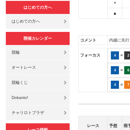
×
はじめての方へ
▲
はじめての方へ
開催カレンダー
コメント
内越に先行
競輪
フォーカス
=
4
2
オートレース
=
4
6
競輪くじ
=
4
7
Dokanto!
チャリロトプラザ
レース
予想
雨
レース情報