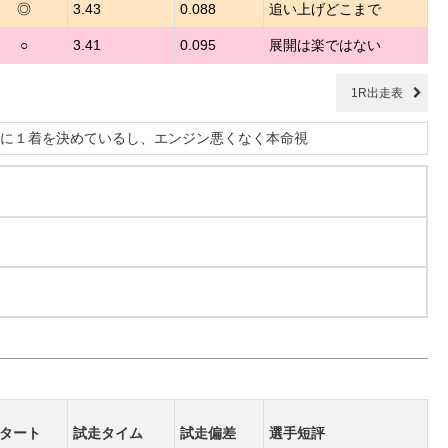
◎
3.43
0.088
追い上げどこまで
○
3.41
0.095
展開は楽ではない
1R出走表
日に１着を決めているし、エンジン悪くなく本命視
タート
試走タイム
試走偏差
選手短評