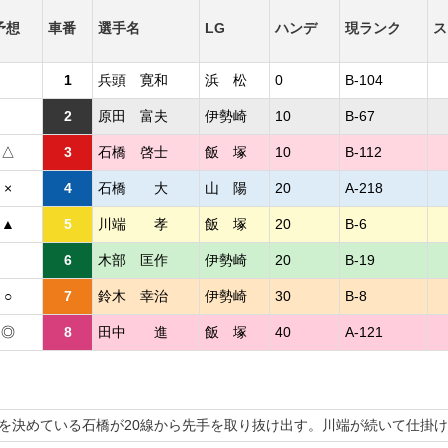
予想
車番
選手名
LG
ハンデ
現ランク
ス
1
兵頭 寛和
浜 松
0
B-104
2
原田 富夫
伊勢崎
10
B-67
△
3
石橋 啓士
飯 塚
10
B-112
×
4
石橋 大
山 陽
20
A-218
▲
5
川端 孝
飯 塚
20
B-6
6
木部 匡作
伊勢崎
20
B-19
○
7
鈴木 幸治
伊勢崎
30
B-8
◎
8
田中 進
飯 塚
40
A-121
を決めている石橋が20線から先手を取り抜け出す。川端が続いて仕掛