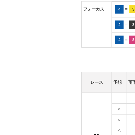
フォーカス
=
4
5
=
4
2
=
4
8
レース
予想
雨
×
○
△