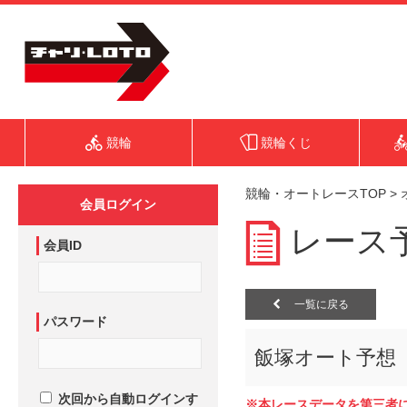
競輪
競輪くじ
競輪・オートレースTOP
>
会員ログイン
レース
会員ID
一覧に戻る
パスワード
飯塚オート予想
次回から自動ログインす
※本レースデータを第三者