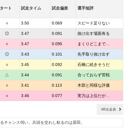
タート
試走タイム
試走偏差
選手短評
○
3.50
0.069
スピード足りない
◎
3.47
0.091
抜け出す場面有る
○
3.47
0.095
まくりどこまで…
◎
3.43
0.101
先手取り抜け出す
○
3.45
0.092
石橋に続きそうだ
△
3.44
0.091
合っておらず苦戦
○
3.41
0.113
木部と同様な評価
○
3.46
0.077
実力は上位だが…
4R出走表
けるチャンス伺い、兵頭を交わし粘るのは原田。