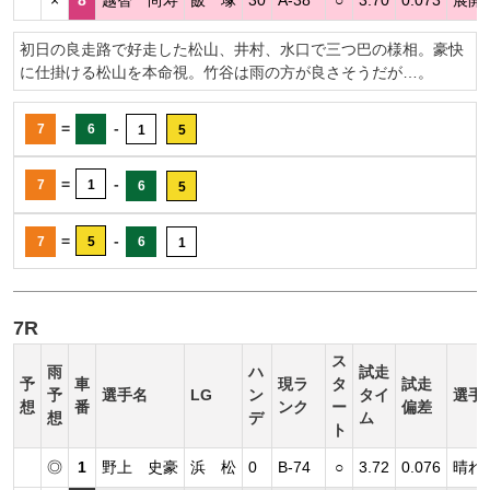
×
8
越智 尚寿
飯 塚
30
A-38
○
3.70
0.073
展開
初日の良走路で好走した松山、井村、水口で三つ巴の様相。豪快
に仕掛ける松山を本命視。竹谷は雨の方が良さそうだが…。
=
-
7
6
1
5
=
-
7
1
6
5
=
-
7
5
6
1
7R
ス
雨
ハ
試走
予
車
現ラ
タ
試走
予
選手名
LG
ン
タイ
選手
想
番
ンク
ー
偏差
想
デ
ム
ト
◎
1
野上 史豪
浜 松
0
B-74
○
3.72
0.076
晴れ