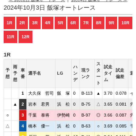
2024年10月3日 飯塚オートレース
1R
2R
3R
4R
5R
6R
7R
8R
9R
10R
11R
12R
1R
ス
雨
ハ
試走
予
車
現ラ
タ
試走
予
選手名
LG
ン
タイ
選
想
番
ンク
ー
偏差
想
デ
ム
ト
1
大久保 哲司
飯 塚
0
B-113
▲
3.70
0.078
イ
▲
2
岩本 君男
浜 松
0
B-75
△
3.65
0.081
先
○
3
千葉 泰将
伊勢崎
0
B-97
◎
3.66
0.087
先
△
4
橋本 優一
浜 松
0
B-63
○
3.69
0.085
千