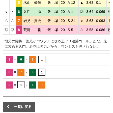
5
木山 優輝
飯 塚
20
A-12
▲
3.63
0.1
イ
○
×
6
久門 徹
飯 塚
20
A-1
◎
3.64
0.069
好
△
△
7
岩見 貴史
飯 塚
20
S-21
○
3.63
0.093
上
◎
◎
8
荒尾 聡
飯 塚
20
S-5
△
3.58
0.086
鋭
地元の闘将・荒尾がパワフルに攻め上げ３連勝ゴール。ただ、先
に攻める久門、岩見は強力だから、ワンミスも許されない。
=
-
8
6
7
1
=
-
8
7
6
1
=
-
8
1
6
7
一覧に戻る