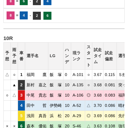
=
-
8
6
2
4
=
-
8
4
2
6
10R
ス
雨
ハ
試走
予
車
現ラ
タ
試走
予
選手名
LG
ン
タイ
選手
想
番
ンク
ー
偏差
想
デ
ム
ト
△
○
1
福岡 鷹
飯 塚
0
A-101
○
3.67
0.115
Ｓ残
▲
2
新村 嘉之
飯 塚
10
A-135
○
3.68
0.081
突っ
○
△
3
中尾 貴志
飯 塚
10
A-106
◎
3.68
0.083
福岡
4
田中 哲
伊勢崎
10
A-52
△
3.70
0.086
晴れ
5
浅田 真吾
浜 松
20
A-29
◎
3.69
0.086
先行
×
×
6
森本 優佑
飯 塚
20
S-46
△
3.63
0.108
強引