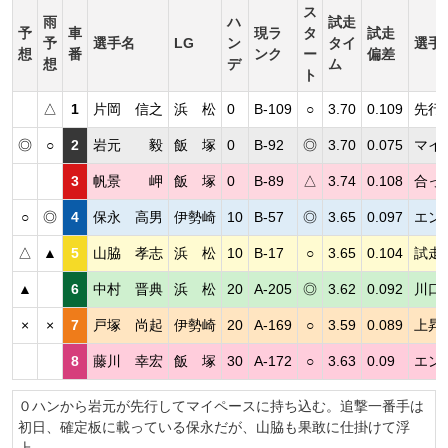
ス
雨
ハ
試走
予
車
現ラ
タ
試走
予
選手名
LG
ン
タイ
選手
想
番
ンク
ー
偏差
想
デ
ム
ト
△
1
片岡 信之
浜 松
0
B-109
○
3.70
0.109
先行
◎
○
2
岩元 毅
飯 塚
0
B-92
◎
3.70
0.075
マイ
3
帆景 岬
飯 塚
0
B-89
△
3.74
0.108
合っ
○
◎
4
保永 高男
伊勢崎
10
B-57
◎
3.65
0.097
エン
△
▲
5
山脇 孝志
浜 松
10
B-17
○
3.65
0.104
試走
▲
6
中村 晋典
浜 松
20
A-205
◎
3.62
0.092
川口
×
×
7
戸塚 尚起
伊勢崎
20
A-169
○
3.59
0.089
上昇
8
藤川 幸宏
飯 塚
30
A-172
○
3.63
0.09
エン
０ハンから岩元が先行してマイペースに持ち込む。追撃一番手は
初日、確定板に載っている保永だが、山脇も果敢に仕掛けて浮
上。