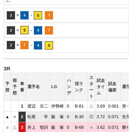
=
-
2
4
7
5
=
-
2
5
4
7
=
-
2
7
4
5
3R
ス
雨
ハ
試走
予
車
現ラ
タ
試走
予
選手名
LG
ン
タイ
選手
想
番
ンク
ー
偏差
想
デ
ム
ト
1
渡辺 京二
伊勢崎
0
B-81
△
3.69
0.061
突っ
▲
×
2
松尾 学
飯 塚
0
B-30
◎
3.72
0.071
先手
○
△
3
井上 智詞
飯 塚
0
B-68
○
3.62
0.071
勝ち