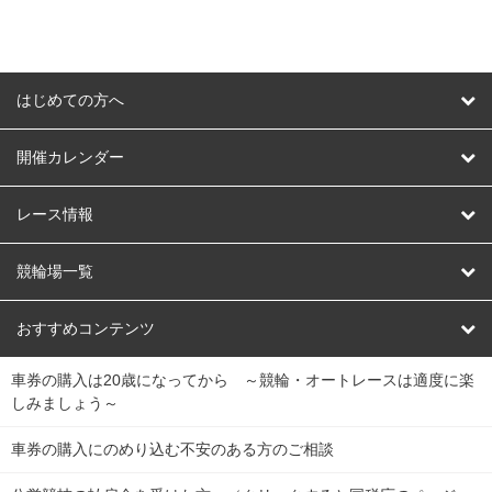
はじめての方へ
はじめての方へ
開催カレンダー
競輪
レース情報
オートレース
レース予想
競輪場一覧
競輪くじ
レース結果
北日本
函館競輪場
青森競輪場
いわき平競輪場
おすすめコンテンツ
車券の購入は20歳になってから ～競輪・オートレースは適度に楽
Dokanto!
キャリーオーバー一覧
関
競輪選手情報
弥彦競輪場
前橋競輪場
取手競輪場
宇都宮競輪場
しみましょう～
東
大宮競輪場
西武園競輪場
京王閣競輪場
立川競輪場
チャリロトプラザ
Perfecta Navi
車券の購入にのめり込む不安のある方のご相談
南
松戸競輪場
千葉競輪場
川崎競輪場
平塚競輪場