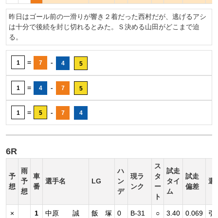
昨日はゴール前の一滑りが響き２着だった西村だが、逃げるアシ
は十分で後続を封じ切れるとみた。Ｓ決める山田がどこまで迫
る。
=
-
1
7
4
5
=
-
1
4
7
5
=
-
1
5
7
4
6R
ス
雨
ハ
試走
予
車
現ラ
タ
試走
予
選手名
LG
ン
タイ
選
想
番
ンク
ー
偏差
想
デ
ム
ト
×
1
中原 誠
飯 塚
0
B-31
○
3.40
0.069
引