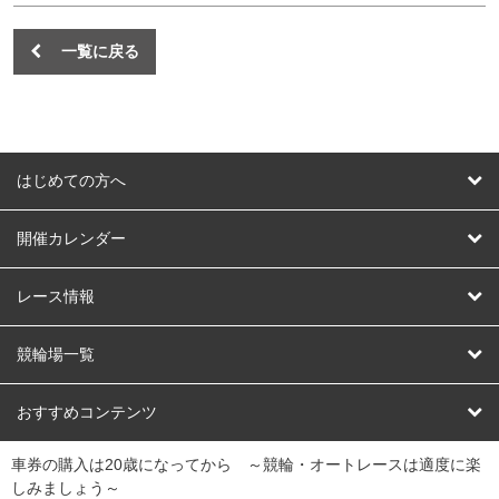
一覧に戻る
はじめての方へ
はじめての方へ
開催カレンダー
競輪
レース情報
オートレース
レース予想
競輪場一覧
競輪くじ
レース結果
北日本
函館競輪場
青森競輪場
いわき平競輪場
おすすめコンテンツ
車券の購入は20歳になってから ～競輪・オートレースは適度に楽
Dokanto!
キャリーオーバー一覧
関
競輪選手情報
弥彦競輪場
前橋競輪場
取手競輪場
宇都宮競輪場
しみましょう～
東