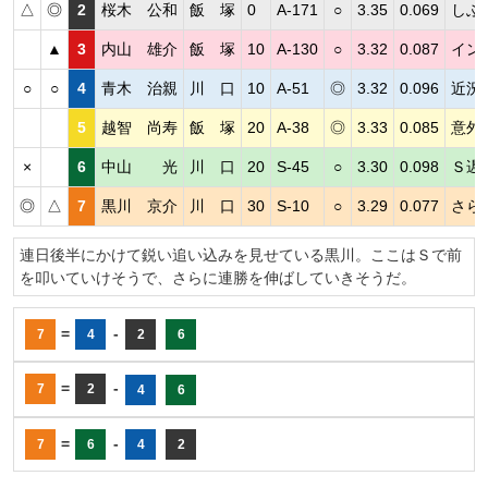
△
◎
2
桜木 公和
飯 塚
0
A-171
○
3.35
0.069
しぶ
▲
3
内山 雄介
飯 塚
10
A-130
○
3.32
0.087
イン
○
○
4
青木 治親
川 口
10
A-51
◎
3.32
0.096
近況
5
越智 尚寿
飯 塚
20
A-38
◎
3.33
0.085
意外
×
6
中山 光
川 口
20
S-45
○
3.30
0.098
Ｓ遅
◎
△
7
黒川 京介
川 口
30
S-10
○
3.29
0.077
さら
連日後半にかけて鋭い追い込みを見せている黒川。ここはＳで前
を叩いていけそうで、さらに連勝を伸ばしていきそうだ。
=
-
7
4
2
6
=
-
7
2
4
6
=
-
7
6
4
2