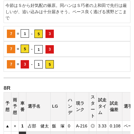
今節はＳから好気配の篠原。同ハンはＳ巧者の上和田で先行は厳
しいが、追い込みは十分届きそう。ペース良く逃げる濱野どこま
で
=
-
7
1
3
5
=
-
7
5
3
1
=
-
7
3
1
5
8R
ス
雨
ハ
試走
予
車
現ラ
タ
試走
予
選手名
LG
ン
タイ
選手
想
番
ンク
ー
偏差
想
デ
ム
ト
▲
×
1
占部 健太
飯 塚
0
A-216
◎
3.33
0.108
ペー