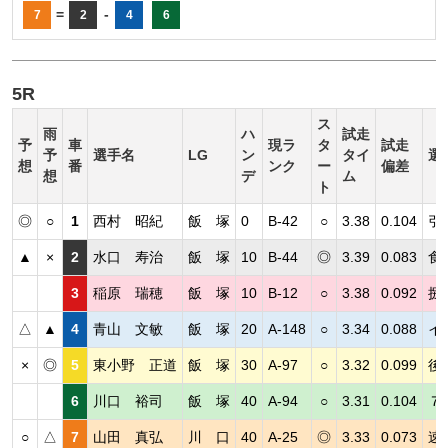
=
-
7
2
4
6
5R
ス
雨
ハ
試走
予
車
現ラ
タ
試走
予
選手名
LG
ン
タイ
選
想
番
ンク
ー
偏差
想
デ
ム
ト
◎
○
1
西村 昭紀
飯 塚
0
B-42
○
3.38
0.104
引
▲
×
2
水口 寿治
飯 塚
10
B-44
◎
3.39
0.083
食
3
稲原 瑞穂
飯 塚
10
B-12
○
3.38
0.092
捌
△
▲
4
青山 文敏
飯 塚
20
A-148
○
3.34
0.088
イ
×
◎
5
東小野 正道
飯 塚
30
A-97
○
3.32
0.099
後
6
川口 裕司
飯 塚
40
A-94
○
3.31
0.104
７
○
△
7
山田 真弘
川 口
40
A-25
◎
3.33
0.073
速