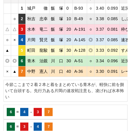
1
城戸 徹
飯 塚
0
B-93
○
3.40
0.093
近況
○
2
秋吉 忠幸
飯 塚
10
B-49
○
3.38
0.085
しぶ
△
△
3
水本 竜二
飯 塚
20
A-191
○
3.37
0.081
枠な
○
×
4
片岡 賢児
飯 塚
20
A-145
◎
3.37
0.085
速攻
▲
5
町田 龍駿
飯 塚
30
A-128
◎
3.33
0.092
すん
◎
◎
6
青木 治親
川 口
30
A-51
○
3.34
0.096
近況
×
▲
7
中野 憲人
川 口
40
A-36
○
3.30
0.091
レー
今節ここまで２着２本と着をまとめている青木が、軽快に前を捌
いて台頭する。先行力ある片岡の速攻戦注意も、凌げれば水本怖
い
=
-
6
4
3
7
=
-
6
3
4
7