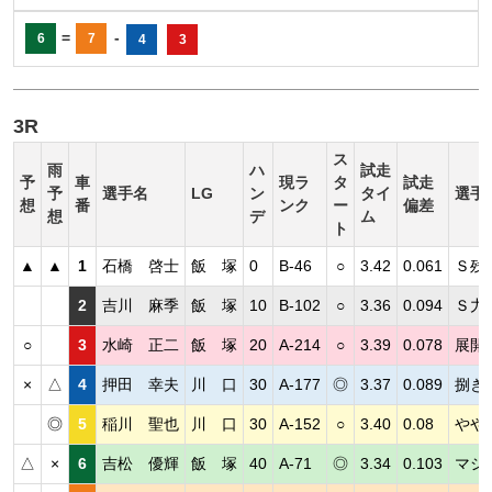
=
-
6
7
4
3
3R
ス
雨
ハ
試走
予
車
現ラ
タ
試走
予
選手名
LG
ン
タイ
選手
想
番
ンク
ー
偏差
想
デ
ム
ト
▲
▲
1
石橋 啓士
飯 塚
0
B-46
○
3.42
0.061
Ｓ残
2
吉川 麻季
飯 塚
10
B-102
○
3.36
0.094
Ｓ力
○
3
水崎 正二
飯 塚
20
A-214
○
3.39
0.078
展開
×
△
4
押田 幸夫
川 口
30
A-177
◎
3.37
0.089
捌き
◎
5
稲川 聖也
川 口
30
A-152
○
3.40
0.08
やや
△
×
6
吉松 優輝
飯 塚
40
A-71
◎
3.34
0.103
マシ