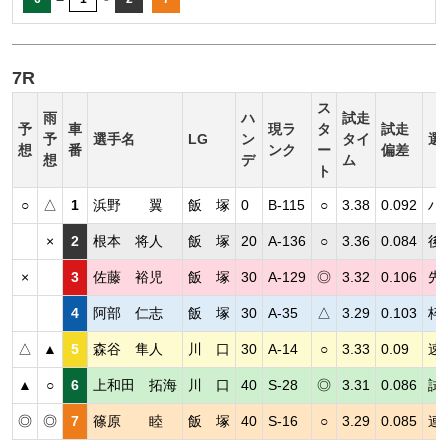
7R
ス
雨
ハ
試走
予
車
現ラ
タ
試走
予
選手名
LG
ン
タイ
選
想
番
ンク
ー
偏差
想
デ
ム
ト
○
△
1
浜野 翼
飯 塚
0
B-115
○
3.38
0.092
ハ
×
2
根本 将人
飯 塚
20
A-136
○
3.36
0.084
後
×
3
佐藤 裕児
飯 塚
30
A-129
◎
3.32
0.106
先
4
阿部 仁志
飯 塚
30
A-35
△
3.29
0.103
枠
△
▲
5
森谷 隼人
川 口
30
A-14
○
3.33
0.09
速
▲
○
6
上和田 拓海
川 口
40
S-28
◎
3.31
0.086
試
◎
◎
7
篠原 睦
飯 塚
40
S-16
○
3.29
0.085
連