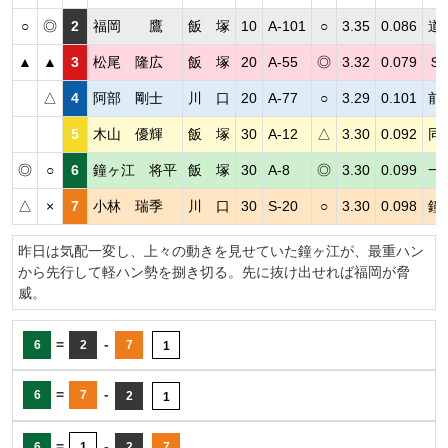
○
◎
2
福岡 鷹
飯 塚
10
A-101
○
3.35
0.086
道
▲
▲
3
松尾 隆広
飯 塚
20
A-55
◎
3.32
0.079
Ｓ
△
4
阿部 剛士
川 口
20
A-77
○
3.29
0.101
前
5
木山 優輝
飯 塚
30
A-12
△
3.30
0.092
同
◎
○
6
鐘ヶ江 将平
飯 塚
30
A-8
◎
3.30
0.099
一
△
×
7
小林 瑞季
川 口
30
S-20
○
3.30
0.098
鐘
昨日は気配一変し、上々の動きを見せていた鐘ヶ江が、最重ハン
から先行して軽ハン勢を捌き切る。先に抜け出せれば福岡が脅
威。
=
-
6
2
7
1
=
-
6
7
2
1
=
-
6
1
2
7