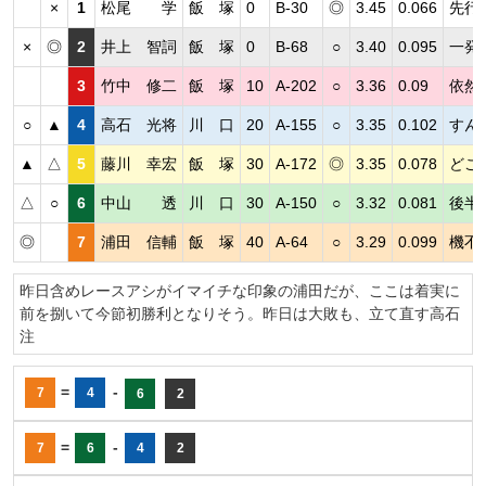
×
1
松尾 学
飯 塚
0
B-30
◎
3.45
0.066
先行
×
◎
2
井上 智詞
飯 塚
0
B-68
○
3.40
0.095
一発
3
竹中 修二
飯 塚
10
A-202
○
3.36
0.09
依然
○
▲
4
高石 光将
川 口
20
A-155
○
3.35
0.102
すん
▲
△
5
藤川 幸宏
飯 塚
30
A-172
◎
3.35
0.078
どこ
△
○
6
中山 透
川 口
30
A-150
○
3.32
0.081
後半
◎
7
浦田 信輔
飯 塚
40
A-64
○
3.29
0.099
機不
昨日含めレースアシがイマイチな印象の浦田だが、ここは着実に
前を捌いて今節初勝利となりそう。昨日は大敗も、立て直す高石
注
=
-
7
4
6
2
=
-
7
6
4
2