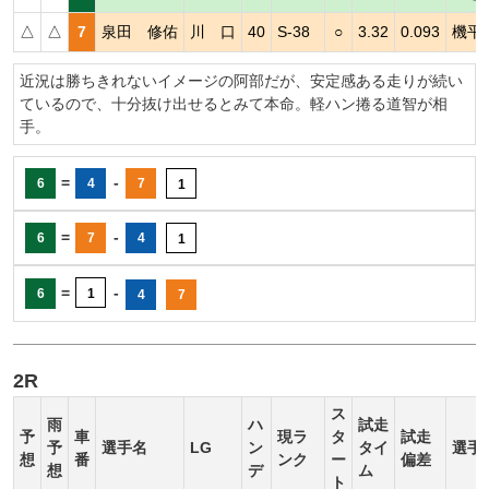
△
△
7
泉田 修佑
川 口
40
S-38
○
3.32
0.093
機平
近況は勝ちきれないイメージの阿部だが、安定感ある走りが続い
ているので、十分抜け出せるとみて本命。軽ハン捲る道智が相
手。
=
-
6
4
7
1
=
-
6
7
4
1
=
-
6
1
4
7
2R
ス
雨
ハ
試走
予
車
現ラ
タ
試走
予
選手名
LG
ン
タイ
選手
想
番
ンク
ー
偏差
想
デ
ム
ト