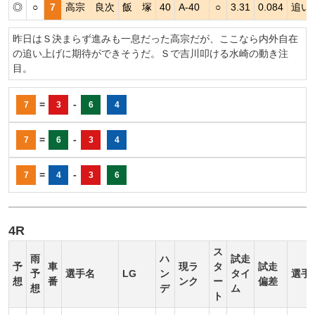
◎
○
7
高宗 良次
飯 塚
40
A-40
○
3.31
0.084
追い
昨日はＳ決まらず進みも一息だった高宗だが、ここなら内外自在
の追い上げに期待ができそうだ。Ｓで吉川叩ける水崎の動き注
目。
=
-
7
3
6
4
=
-
7
6
3
4
=
-
7
4
3
6
4R
ス
雨
ハ
試走
予
車
現ラ
タ
試走
予
選手名
LG
ン
タイ
選手
想
番
ンク
ー
偏差
想
デ
ム
ト