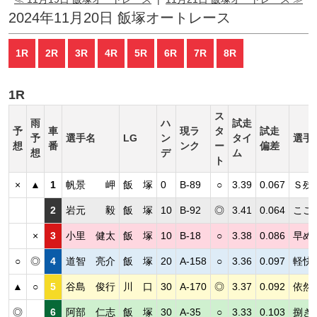
2024年11月20日 飯塚オートレース
1R
2R
3R
4R
5R
6R
7R
8R
1R
ス
雨
ハ
試走
予
車
現ラ
タ
試走
予
選手名
LG
ン
タイ
選手
想
番
ンク
ー
偏差
想
デ
ム
ト
×
▲
1
帆景 岬
飯 塚
0
B-89
○
3.39
0.067
Ｓ残
2
岩元 毅
飯 塚
10
B-92
◎
3.41
0.064
ここ
×
3
小里 健太
飯 塚
10
B-18
○
3.38
0.086
早め
○
◎
4
道智 亮介
飯 塚
20
A-158
○
3.36
0.097
軽快
▲
○
5
谷島 俊行
川 口
30
A-170
◎
3.37
0.092
依然
◎
6
阿部 仁志
飯 塚
30
A-35
○
3.33
0.103
捌き