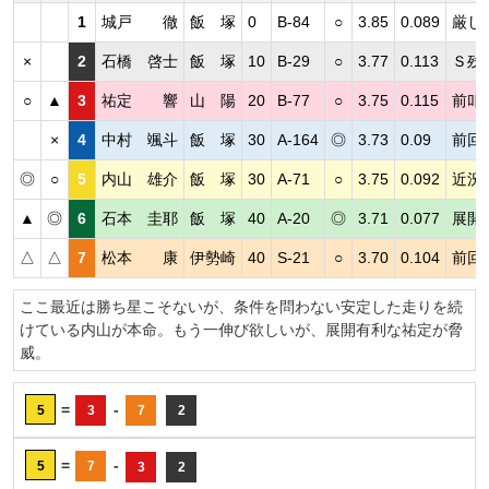
1
城戸 徹
飯 塚
0
B-84
○
3.85
0.089
厳し
×
2
石橋 啓士
飯 塚
10
B-29
○
3.77
0.113
Ｓ残
○
▲
3
祐定 響
山 陽
20
B-77
○
3.75
0.115
前叩
×
4
中村 颯斗
飯 塚
30
A-164
◎
3.73
0.09
前回
◎
○
5
内山 雄介
飯 塚
30
A-71
○
3.75
0.092
近況
▲
◎
6
石本 圭耶
飯 塚
40
A-20
◎
3.71
0.077
展開
△
△
7
松本 康
伊勢崎
40
S-21
○
3.70
0.104
前回
ここ最近は勝ち星こそないが、条件を問わない安定した走りを続
けている内山が本命。もう一伸び欲しいが、展開有利な祐定が脅
威。
=
-
5
3
7
2
=
-
5
7
3
2