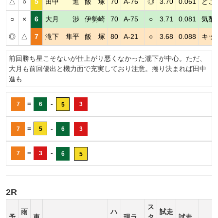
△
○
5
田中 進
飯 塚
70
A-76
◎
3.70
0.061
どこ
○
×
6
大月 渉
伊勢崎
70
A-75
○
3.71
0.081
気配
◎
△
7
滝下 隼平
飯 塚
80
A-21
○
3.68
0.088
キッ
前回勝ち星こそないが仕上がり悪くなかった瀧下が中心。ただ、
大月も前回優出と機力面で充実しており注意。捲り決まれば田中
進も
=
-
7
6
3
5
=
-
7
5
6
3
=
-
7
3
6
5
2R
ス
雨
ハ
試走
予
車
現ラ
タ
試走