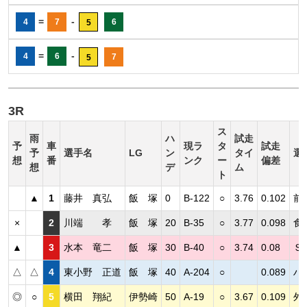
=
-
4
7
6
5
=
-
4
6
7
5
3R
ス
雨
ハ
試走
予
車
現ラ
タ
試走
予
選手名
LG
ン
タイ
選
想
番
ンク
ー
偏差
想
デ
ム
ト
▲
1
藤井 真弘
飯 塚
0
B-122
○
3.76
0.102
前
×
2
川端 孝
飯 塚
20
B-35
○
3.77
0.098
食
▲
3
水本 竜二
飯 塚
30
B-40
○
3.74
0.08
Ｓ
△
△
4
東小野 正道
飯 塚
40
A-204
○
0.089
ハ
◎
○
5
横田 翔紀
伊勢崎
50
A-19
○
3.67
0.109
外