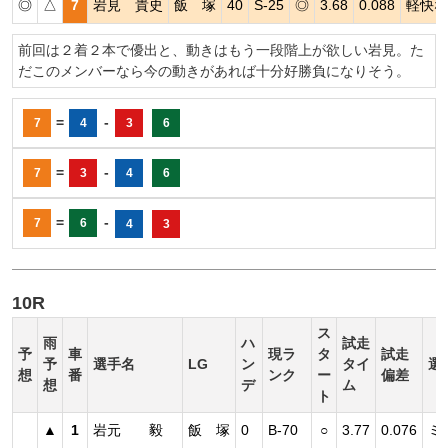
◎
△
7
岩見 貴史
飯 塚
40
S-25
◎
3.68
0.088
軽快な
前回は２着２本で優出と、動きはもう一段階上が欲しい岩見。た
だこのメンバーなら今の動きがあれば十分好勝負になりそう。
=
-
7
4
3
6
=
-
7
3
4
6
=
-
7
6
4
3
10R
ス
雨
ハ
試走
予
車
現ラ
タ
試走
予
選手名
LG
ン
タイ
選
想
番
ンク
ー
偏差
想
デ
ム
ト
▲
1
岩元 毅
飯 塚
0
B-70
○
3.77
0.076
ミ