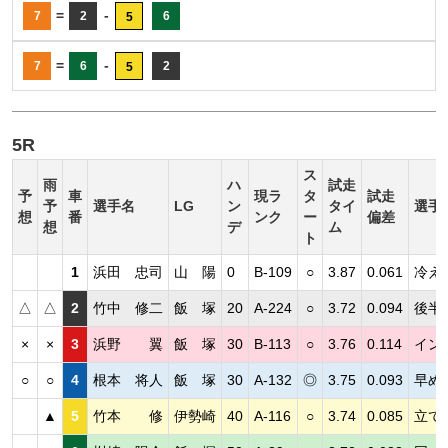
=
-
7
2
6
5
=
-
7
6
2
5
5R
ス
雨
ハ
試走
予
車
現ラ
タ
試走
予
選手名
LG
ン
タイ
選手
想
番
ンク
ー
偏差
想
デ
ム
ト
1
浜田 忠司
山 陽
0
B-109
○
3.87
0.061
冷え
△
△
2
竹中 修二
飯 塚
20
A-224
○
3.72
0.094
後半
×
×
3
浜野 翼
飯 塚
30
B-113
○
3.76
0.114
イン
○
○
4
根本 将人
飯 塚
30
A-132
◎
3.75
0.093
早め
▲
5
竹本 修
伊勢崎
40
A-116
○
3.74
0.085
立て