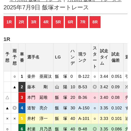
2025年7月9日 飯塚オートレース
1R
2R
3R
4R
5R
6R
7R
8R
1R
ス
雨
ハ
試走
予
車
現ラ
タ
試走
予
選手名
LG
ン
タイ
選
想
番
ンク
ー
偏差
想
デ
ム
ト
○
1
壷井 亜羅汰
飯 塚
0
B-122
○
3.44
0.051
引
▲
2
藤本 剛
山 陽
10
B-53
◎
3.42
0.09
冷
△
3
本門 延唯
飯 塚
20
B-36
○
3.40
0.08
先
▲
◎
4
道智 亮介
飯 塚
30
A-150
○
3.35
0.102
す
×
×
5
井村 淳一
飯 塚
40
A-101
○
3.33
0.101
追
○
6
村瀬 月乃丞
飯 塚
40
B-48
◎
3.35
0.086
先