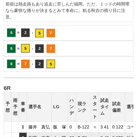
前節は熱走路もあり追走に苦しんだ福岡。ただ、ミッドの時間帯
なら豪快な捲りが決まるとみて本命に。粘る秋吉の残り目に注
意。
=
-
6
2
7
5
=
-
6
5
2
7
=
-
6
7
2
5
6R
ス
雨
ハ
試走
予
車
現ラ
タ
試走
予
選手名
LG
ン
タイ
選手
想
番
ンク
ー
偏差
想
デ
ム
ト
1
藤井 真弘
飯 塚
0
B-122
○
3.41
0.122
コー