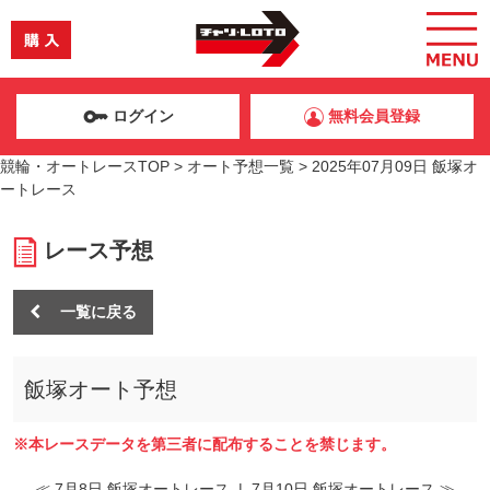
ログイン
無料会員登録
競輪・オートレースTOP
>
オート予想一覧
>
2025年07月09日 飯塚オ
ートレース
レース予想
一覧に戻る
飯塚オート予想
※本レースデータを第三者に配布することを禁じます。
≪ 7月8日 飯塚オートレース
|
7月10日 飯塚オートレース ≫