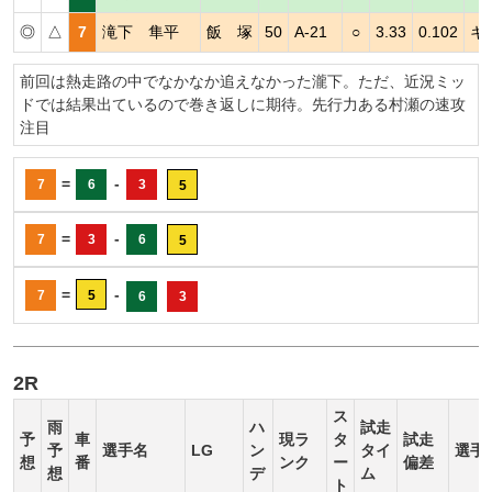
◎
△
7
滝下 隼平
飯 塚
50
A-21
○
3.33
0.102
キ
前回は熱走路の中でなかなか追えなかった瀧下。ただ、近況ミッ
ドでは結果出ているので巻き返しに期待。先行力ある村瀬の速攻
注目
=
-
7
6
3
5
=
-
7
3
6
5
=
-
7
5
6
3
2R
ス
雨
ハ
試走
予
車
現ラ
タ
試走
予
選手名
LG
ン
タイ
選手
想
番
ンク
ー
偏差
想
デ
ム
ト