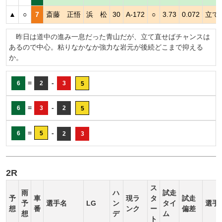
▲
○
7
斎藤 正悟
浜 松
30
A-172
○
3.73
0.072
立て
昨日は道中の進み一息だった青山だが、立て直せばチャンスは
あるので中心。粘りなかなか強力な岩元が後続どこまで抑える
か。
=
-
6
2
3
5
=
-
6
3
2
5
=
-
6
5
2
3
2R
ス
雨
ハ
試走
予
車
現ラ
タ
試走
予
選手名
LG
ン
タイ
選手
想
番
ンク
ー
偏差
想
デ
ム
ト