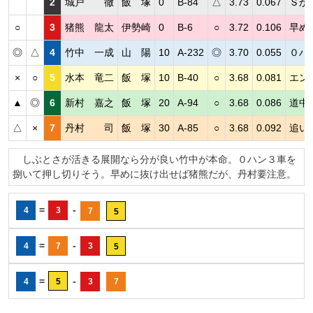
2
城戸 徹
飯 塚
0
B-84
△
3.73
0.067
Ｓか
○
3
猪熊 龍太
伊勢崎
0
B-6
○
3.72
0.106
早め
◎
△
4
竹中 一成
山 陽
10
A-232
◎
3.70
0.055
０ハ
×
○
5
水本 竜二
飯 塚
10
B-40
○
3.68
0.081
エン
▲
◎
6
新村 嘉之
飯 塚
20
A-94
○
3.68
0.086
道中
△
×
7
丹村 司
飯 塚
30
A-85
○
3.68
0.092
追い
しぶとさが活きる展開なら分が良い竹中が本命。０ハン３車を
捌いて押し切りそう。早めに抜け出せば猪熊だが、丹村要注意。
=
-
4
3
7
5
=
-
4
7
3
5
=
-
4
5
3
7