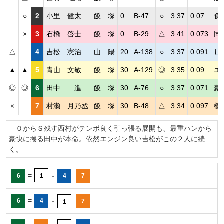
○
2
小里 健太
飯 塚
0
B-47
○
3.37
0.07
食
×
3
石橋 啓士
飯 塚
0
B-29
△
3.41
0.073
同
△
4
吉松 憲治
山 陽
20
A-138
○
3.37
0.091
し
▲
▲
5
青山 文敏
飯 塚
30
A-129
◎
3.35
0.09
エ
◎
◎
6
田中 進
飯 塚
30
A-76
○
3.37
0.071
豪
×
7
村瀬 月乃丞
飯 塚
30
B-48
△
3.34
0.097
機
０からＳ残す西村がテンポ良く引っ張る展開も、最重ハンから
豪快に捲る田中が本命。依然エンジン良い吉松がこの２人に続
く。
=
-
6
1
4
7
=
-
6
4
7
1