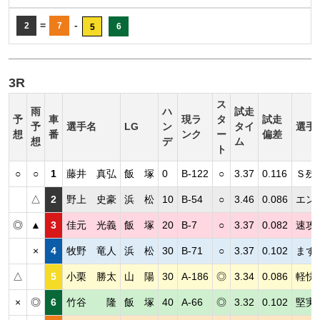
=
-
2
7
6
5
3R
ス
雨
ハ
試走
予
車
現ラ
タ
試走
予
選手名
LG
ン
タイ
選手
想
番
ンク
ー
偏差
想
デ
ム
ト
○
○
1
藤井 真弘
飯 塚
0
B-122
○
3.37
0.116
Ｓ残
△
2
野上 史豪
浜 松
10
B-54
○
3.46
0.086
エン
◎
▲
3
佳元 光義
飯 塚
20
B-7
○
3.37
0.082
速攻
×
4
牧野 竜人
浜 松
30
B-71
○
3.37
0.102
まず
△
5
小栗 勝太
山 陽
30
A-186
◎
3.34
0.086
軽快
×
◎
6
竹谷 隆
飯 塚
40
A-66
◎
3.32
0.102
堅実