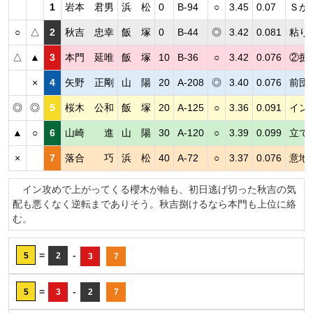
1
岩本 君男
浜 松
0
B-94
○
3.45
0.07
Ｓか
○
△
2
秋吉 忠幸
飯 塚
0
B-44
◎
3.42
0.081
粘り
△
▲
3
本門 延唯
飯 塚
10
B-36
○
3.42
0.076
②捌
×
4
矢野 正剛
山 陽
20
A-208
◎
3.40
0.076
前団
◎
◎
5
桜木 公和
飯 塚
20
A-125
○
3.36
0.091
イン
▲
○
6
山崎 進
山 陽
30
A-120
○
3.39
0.099
立て
×
7
落合 巧
浜 松
40
A-72
○
3.37
0.076
意地
イン攻めで上がってくる櫻木が軸も、初日逃げ切った秋吉の気
配も悪くなく逆転までありそう。秋吉捌けるなら本門も上位に絡
む。
=
-
5
2
3
7
=
-
5
3
2
7