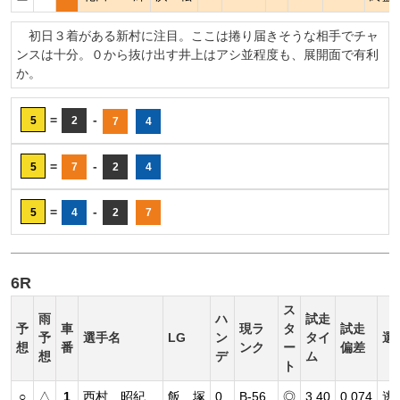
初日３着がある新村に注目。ここは捲り届きそうな相手でチャ
ンスは十分。０から抜け出す井上はアシ並程度も、展開面で有利
か。
=
-
5
2
7
4
=
-
5
7
2
4
=
-
5
4
2
7
6R
ス
雨
ハ
試走
予
車
現ラ
タ
試走
予
選手名
LG
ン
タイ
選
想
番
ンク
ー
偏差
想
デ
ム
ト
○
△
1
西村 昭紀
飯 塚
0
B-56
◎
3.40
0.074
逃