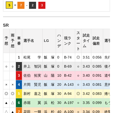
=
-
5
7
2
3
5R
ス
雨
ハ
試走
予
車
現ラ
タ
試走
予
選手名
LG
ン
タイ
選手
想
番
ンク
ー
偏差
想
デ
ム
ト
1
松尾 学
飯 塚
0
B-74
◎
3.51
0.056
先行
○
○
2
井上 智詞
飯 塚
0
B-69
○
3.43
0.085
後ろ
3
佐伯 拓実
山 陽
10
B-42
○
3.40
0.091
道中
×
×
4
片岡 賢児
飯 塚
20
A-143
○
3.43
0.081
意外
◎
◎
5
新村 嘉之
飯 塚
30
A-94
◎
3.42
0.083
捲り
▲
△
6
赤堀 翼
浜 松
30
A-197
○
3.35
0.099
もう
△
▲
7
花田 一輝
浜 松
40
A-100
○
3.34
0.09
終盤