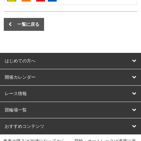
一覧に戻る
はじめての方へ
はじめての方へ
開催カレンダー
競輪
レース情報
オートレース
レース予想
競輪場一覧
競輪くじ
レース結果
北日本
函館競輪場
青森競輪場
いわき平競輪場
おすすめコンテンツ
車券の購入は20歳になってから ～競輪・オートレースは適度に楽