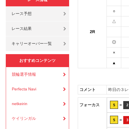
○
レース予想
△
レース結果
2R
◎
キャリーオーバー一覧
×
おすすめコンテンツ
▲
競輪選手情報
Perfecta Navi
コメント
昨日の３レ
netkeirin
フォーカス
=
5
2
ケイリンガル
=
5
3