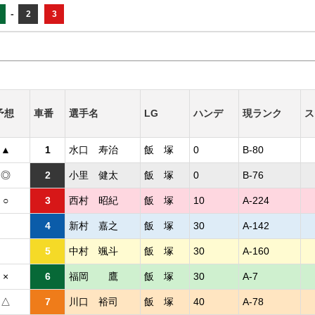
-
2
3
予想
車番
選手名
LG
ハンデ
現ランク
ス
▲
1
水口 寿治
飯 塚
0
B-80
◎
2
小里 健太
飯 塚
0
B-76
○
3
西村 昭紀
飯 塚
10
A-224
4
新村 嘉之
飯 塚
30
A-142
5
中村 颯斗
飯 塚
30
A-160
×
6
福岡 鷹
飯 塚
30
A-7
△
7
川口 裕司
飯 塚
40
A-78