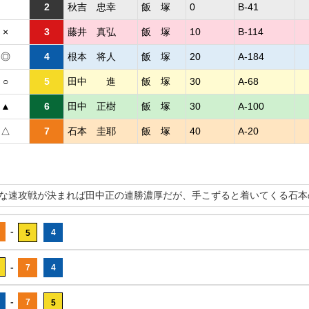
2
秋吉 忠幸
飯 塚
0
B-41
×
3
藤井 真弘
飯 塚
10
B-114
◎
4
根本 将人
飯 塚
20
A-184
○
5
田中 進
飯 塚
30
A-68
▲
6
田中 正樹
飯 塚
30
A-100
△
7
石本 圭耶
飯 塚
40
A-20
な速攻戦が決まれば田中正の連勝濃厚だが、手こずると着いてくる石本
-
4
5
-
7
4
-
7
5