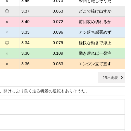
○
3.45
0.073
今回も厳しそうだ
◎
3.37
0.063
どこで抜け出すか
○
3.40
0.072
前団攻め切れるか
○
3.33
0.096
アシ落ち感否めず
◎
3.34
0.079
軽快な動きで浮上
○
3.30
0.109
動き戻れば一発注
○
3.36
0.083
エンジン立て直す
2R出走表
、開けっぷり良く走る帆景の逆転もありそうだ。