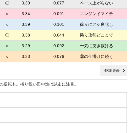
◎
3.39
0.077
ペース上がらない
○
3.34
0.091
エンジンイマイチ
○
3.39
0.101
徐々にアシ良化し
◎
3.38
0.044
捲り攻勢どこまで
○
3.29
0.092
一気に突き抜ける
○
3.33
0.076
⑥の仕掛けに続く
4R出走表
の逆転も。捲り鋭い田中進は試走に注目。