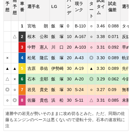
雨
ハ
試走
予
車
現ラ
タ
試走
予
選手名
LG
ン
タイ
選手
想
番
ンク
ー
偏差
想
デ
ム
ト
1
宮地 朗
飯 塚
0
B-110
○
3.46
0.088
タイ
△
2
桜木 公和
飯 塚
10
A-167
○
3.38
0.071
反妨
3
中野 憲人
川 口
20
A-103
○
3.31
0.092
早め
×
4
松尾 隆広
飯 塚
20
A-43
◎
3.30
0.089
軌道
▲
▲
5
吉原 恭佑
伊勢崎
30
A-19
▲
3.30
0.089
先行
△
×
6
石本 圭耶
飯 塚
30
A-20
◎
3.29
0.062
今節
◎
○
7
岩見 貴史
飯 塚
30
S-24
○
3.27
0.09
無事
○
◎
8
佐藤 貴也
浜 松
30
S-11
△
3.31
0.085
未勝
連勝中の岩見が勢いそのままに攻め切るとみた。ただ、同期の佐
藤もエンジンのベースは悪くないので逆転十分。石本の速攻戦に
注