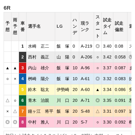
6R
ス
雨
ハ
試走
予
車
現ラ
タ
試走
予
選手名
LG
ン
タイ
選
想
番
ンク
ー
偏差
想
デ
ム
ト
1
水崎 正二
飯 塚
0
A-219
◎
3.40
0.08
ス
2
西村 義正
山 陽
0
A-206
○
3.42
0.058
①
▲
▲
3
内山 雄介
飯 塚
10
A-96
○
3.37
0.087
ま
○
×
4
桝崎 陽介
飯 塚
10
A-61
◎
3.32
0.083
抜
5
鈴木 聡太
伊勢崎
20
A-60
▲
3.34
0.086
突
△
○
6
青木 治親
川 口
20
A-71
◎
3.35
0.091
悪
×
△
7
鐘ヶ江 将平
飯 塚
20
S-48
△
3.31
0.097
追
◎
◎
8
中村 雅人
川 口
20
S-7
○
3.30
0.092
機