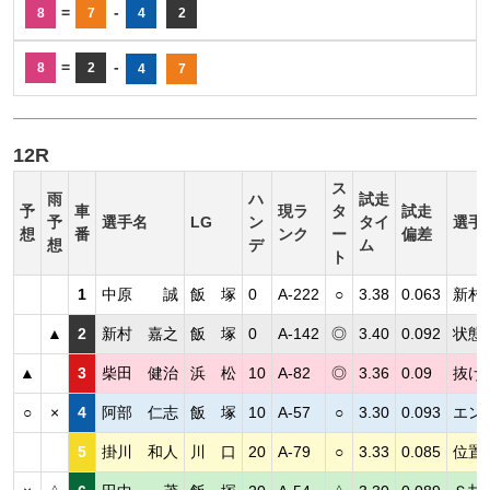
=
-
8
7
4
2
=
-
8
2
4
7
12R
ス
雨
ハ
試走
予
車
現ラ
タ
試走
予
選手名
LG
ン
タイ
選手
想
番
ンク
ー
偏差
想
デ
ム
ト
1
中原 誠
飯 塚
0
A-222
○
3.38
0.063
新村
▲
2
新村 嘉之
飯 塚
0
A-142
◎
3.40
0.092
状態
▲
3
柴田 健治
浜 松
10
A-82
◎
3.36
0.09
抜け
○
×
4
阿部 仁志
飯 塚
10
A-57
○
3.30
0.093
エン
5
掛川 和人
川 口
20
A-79
○
3.33
0.085
位置