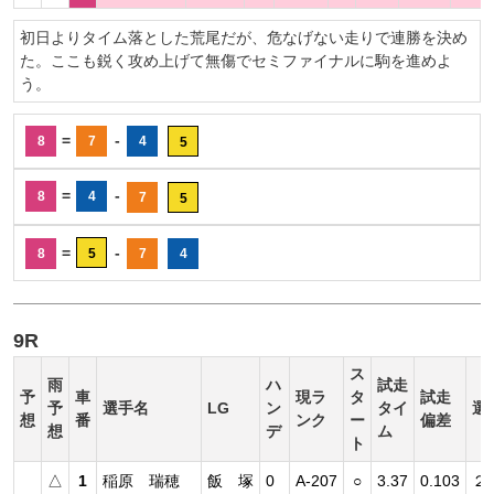
初日よりタイム落とした荒尾だが、危なげない走りで連勝を決め
た。ここも鋭く攻め上げて無傷でセミファイナルに駒を進めよ
う。
=
-
8
7
4
5
=
-
8
4
7
5
=
-
8
5
7
4
9R
ス
雨
ハ
試走
予
車
現ラ
タ
試走
予
選手名
LG
ン
タイ
選
想
番
ンク
ー
偏差
想
デ
ム
ト
△
1
稲原 瑞穂
飯 塚
0
A-207
○
3.37
0.103
２