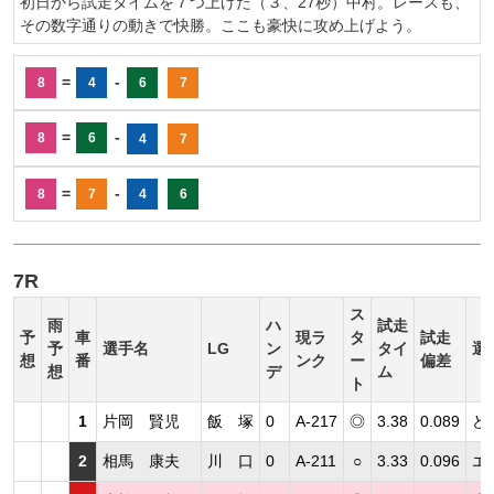
初日から試走タイムを７つ上げた（３、27秒）中村。レースも、
その数字通りの動きで快勝。ここも豪快に攻め上げよう。
=
-
8
4
6
7
=
-
8
6
4
7
=
-
8
7
4
6
7R
ス
雨
ハ
試走
予
車
現ラ
タ
試走
予
選手名
LG
ン
タイ
選
想
番
ンク
ー
偏差
想
デ
ム
ト
1
片岡 賢児
飯 塚
0
A-217
◎
3.38
0.089
ど
2
相馬 康夫
川 口
0
A-211
○
3.33
0.096
エ