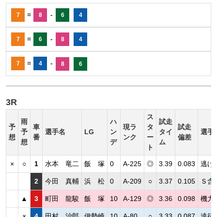
=
-
7
8
6
4
=
-
7
6
8
4
=
-
7
4
8
6
3R
ス
雨
ハ
試走
予
車
現ラ
タ
試走
予
選手名
LG
ン
タイ
選手
想
番
ンク
ー
偏差
想
デ
ム
ト
×
○
1
水本 竜二
飯 塚
0
A-225
◎
3.39
0.083
逃げ
2
今田 真輔
浜 松
0
A-209
○
3.37
0.105
Ｓ含
▲
3
町田 龍駿
飯 塚
10
A-129
◎
3.36
0.098
機力
×
4
田村 治郎
伊勢崎
10
A-80
○
3.33
0.087
遠征