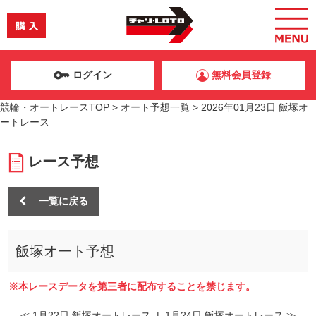
ログイン
無料会員登録
競輪・オートレースTOP
>
オート予想一覧
>
2026年01月23日 飯塚オ
ートレース
レース予想
一覧に戻る
飯塚オート予想
※本レースデータを第三者に配布することを禁じます。
≪ 1月22日 飯塚オートレース
|
1月24日 飯塚オートレース ≫