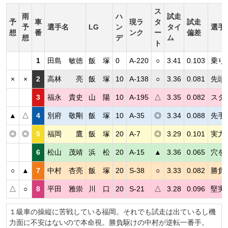
ス
雨
ハ
試走
予
車
現ラ
タ
試走
予
選手名
LG
ン
タイ
選手
想
番
ンク
ー
偏差
想
デ
ム
ト
1
田島 敏徳
飯 塚
0
A-220
○
3.41
0.103
乗り
×
×
2
高林 亮
飯 塚
10
A-138
○
3.36
0.081
先頭
3
福永 貴史
山 陽
10
A-195
△
3.35
0.082
スタ
▲
△
4
別府 敬剛
飯 塚
10
A-35
◎
3.34
0.088
先手
◎
◎
5
福岡 鷹
飯 塚
20
A-7
◎
3.29
0.101
実力
6
松山 茂靖
浜 松
20
A-15
▲
3.36
0.065
穴を
○
▲
7
中村 杏亮
飯 塚
20
S-38
○
3.33
0.082
勝負
△
○
8
平田 雅崇
川 口
20
S-21
△
3.28
0.096
堅実
１級車の操縦に苦戦している福岡。それでも試走は出ているし機
力面に不安はないので本命視。勝負駆けの中村が逆転一番手。