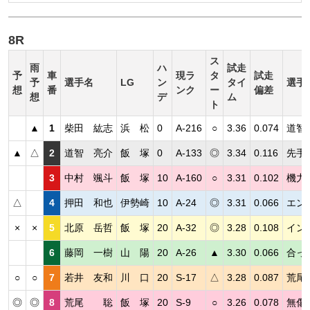
8R
ス
雨
ハ
試走
予
車
現ラ
タ
試走
予
選手名
LG
ン
タイ
選手
想
番
ンク
ー
偏差
想
デ
ム
ト
▲
1
柴田 紘志
浜 松
0
A-216
○
3.36
0.074
道智
▲
△
2
道智 亮介
飯 塚
0
A-133
◎
3.34
0.116
先手
3
中村 颯斗
飯 塚
10
A-160
○
3.31
0.102
機力
△
4
押田 和也
伊勢崎
10
A-24
◎
3.31
0.066
エン
×
×
5
北原 岳哲
飯 塚
20
A-32
◎
3.28
0.108
イン
6
藤岡 一樹
山 陽
20
A-26
▲
3.30
0.066
合っ
○
○
7
若井 友和
川 口
20
S-17
△
3.28
0.087
荒尾
◎
◎
8
荒尾 聡
飯 塚
20
S-9
○
3.26
0.078
無傷