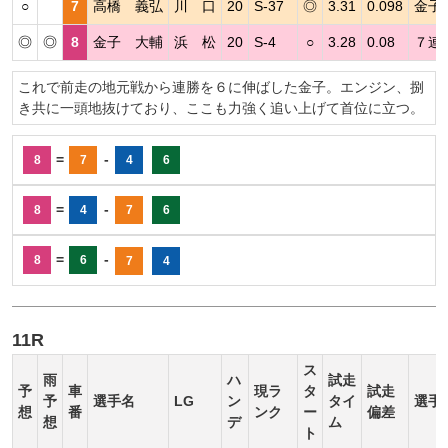
○
7
高橋 義弘
川 口
20
S-37
◎
3.31
0.098
金子
◎
◎
8
金子 大輔
浜 松
20
S-4
○
3.28
0.08
７連
これで前走の地元戦から連勝を６に伸ばした金子。エンジン、捌
き共に一頭地抜けており、ここも力強く追い上げて首位に立つ。
=
-
8
7
4
6
=
-
8
4
7
6
=
-
8
6
7
4
11R
ス
雨
ハ
試走
予
車
現ラ
タ
試走
予
選手名
LG
ン
タイ
選手
想
番
ンク
ー
偏差
想
デ
ム
ト