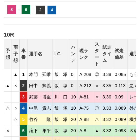
=
-
8
6
2
4
10R
ス
雨
ハ
試走
予
車
現ラ
タ
試走
予
選手名
LG
ン
タイ
選手
想
番
ンク
ー
偏差
想
デ
ム
ト
▲
1
本門 延唯
飯 塚
0
A-208
◎
3.38
0.085
もう
▲
×
2
田中 輝義
飯 塚
0
A-212
○
3.35
0.113
悪く
3
武藤 博臣
川 口
10
A-81
○
3.36
0.09
レー
△
○
4
中尾 貴志
飯 塚
10
A-75
◎
3.33
0.089
外か
△
5
竹谷 隆
飯 塚
20
A-88
△
3.32
0.089
機力
×
6
滝下 隼平
飯 塚
20
A-8
▲
3.32
0.093
Ｓ遅