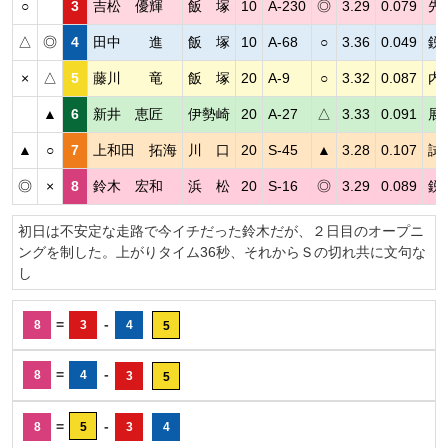
○
3
吉松 優輝
飯 塚
10
A-230
◎
3.29
0.079
先
△
◎
4
田中 進
飯 塚
10
A-68
○
3.36
0.049
鋭
×
△
5
藤川 竜
飯 塚
20
A-9
○
3.32
0.087
内
▲
6
新井 恵匠
伊勢崎
20
A-27
△
3.33
0.091
展
▲
○
7
上和田 拓海
川 口
20
S-45
▲
3.28
0.107
試
◎
×
8
鈴木 宏和
浜 松
20
S-16
◎
3.29
0.089
鋭
初日は不安定な走路で今イチだった鈴木だが、２日目のオープニ
ングを制した。上がりタイム36秒、それからＳの切れ共に文句な
し
=
-
8
3
4
5
=
-
8
4
3
5
=
-
8
5
3
4