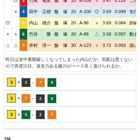
◎
3
竹尾 竜星
飯 塚
10
B-105
○
3.67
0.114
この
×
4
田中 正樹
飯 塚
20
A-100
◎
3.69
0.099
先行
◎
5
内山 雄介
飯 塚
20
A-96
○
3.69
0.084
的確
×
○
6
竹谷 隆
飯 塚
20
A-88
△
3.58
0.097
動き
△
△
7
井村 淳一
飯 塚
30
A-123
○
3.72
0.093
追い
昨日は道中展開厳しくなってしまった内山だが、気配は悪くない
ので再度注目。速攻力ある藤川がペース良く逃げられるか。
=
-
5
2
7
6
=
-
5
7
2
6
=
-
5
6
2
7
7R