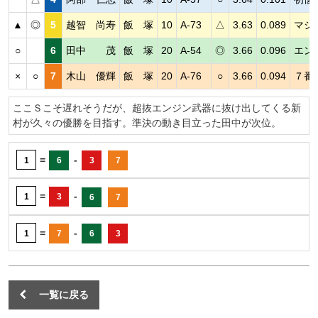
▲
◎
5
越智 尚寿
飯 塚
10
A-73
△
3.63
0.089
マシ
○
6
田中 茂
飯 塚
20
A-54
◎
3.66
0.096
エン
×
○
7
木山 優輝
飯 塚
20
A-76
○
3.66
0.094
７番
ここＳこそ遅れそうだが、超抜エンジン武器に抜け出してくる新
村が久々の優勝を目指す。準決の動き目立った田中が次位。
=
-
1
6
3
7
=
-
1
3
6
7
=
-
1
7
6
3
一覧に戻る