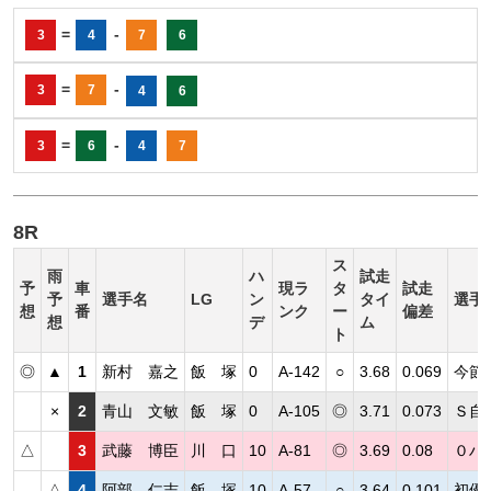
=
-
3
4
7
6
=
-
3
7
4
6
=
-
3
6
4
7
8R
ス
雨
ハ
試走
予
車
現ラ
タ
試走
予
選手名
LG
ン
タイ
選手
想
番
ンク
ー
偏差
想
デ
ム
ト
◎
▲
1
新村 嘉之
飯 塚
0
A-142
○
3.68
0.069
今節
×
2
青山 文敏
飯 塚
0
A-105
◎
3.71
0.073
Ｓ自
△
3
武藤 博臣
川 口
10
A-81
◎
3.69
0.08
０ハ
△
4
阿部 仁志
飯 塚
10
A-57
○
3.64
0.101
初優