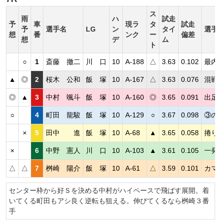
ス
雨
ハ
試走
予
車
現ラ
タ
試走
予
選手名
LG
ン
タイ
選手
想
番
ンク
ー
偏差
想
デ
ム
ト
○
1
斎藤 撤二
川 口
10
A-188
△
3.63
0.102
最内
▲
◎
2
桜木 公和
飯 塚
10
A-167
△
3.63
0.076
混戦
◎
▲
3
中村 颯斗
飯 塚
10
A-160
◎
3.65
0.091
出足
○
4
町田 龍駿
飯 塚
10
A-129
○
3.67
0.098
③の
×
5
田中 進
飯 塚
10
A-68
▲
3.65
0.058
捲り
×
6
中野 憲人
川 口
10
A-103
▲
3.61
0.105
一発
△
△
7
桝崎 陽介
飯 塚
10
A-61
△
3.59
0.101
カマ
センター枠から好Ｓを決める中村がハイペースで飛ばす展開。着
いてくる町田もアシ良く逆転も狙える。伸びてくるなら桝崎３番
手