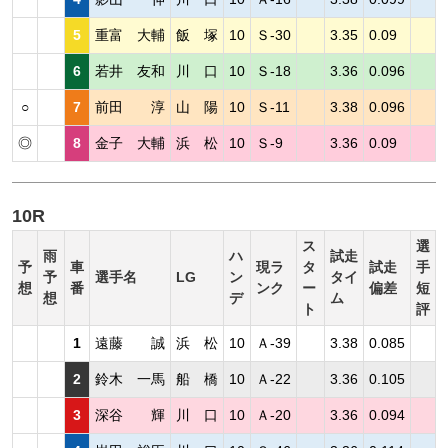
5
重富 大輔
飯 塚
10
Ｓ-30
3.35
0.09
6
若井 友和
川 口
10
Ｓ-18
3.36
0.096
○
7
前田 淳
山 陽
10
Ｓ-11
3.38
0.096
◎
8
金子 大輔
浜 松
10
Ｓ-9
3.36
0.09
10R
ス
選
雨
ハ
試走
予
車
現ラ
タ
試走
手
予
選手名
LG
ン
タイ
想
番
ンク
ー
偏差
短
想
デ
ム
ト
評
1
遠藤 誠
浜 松
10
Ａ-39
3.38
0.085
2
鈴木 一馬
船 橋
10
Ａ-22
3.36
0.105
3
深谷 輝
川 口
10
Ａ-20
3.36
0.094