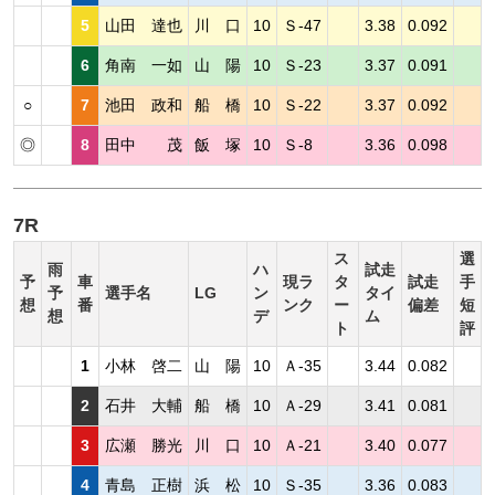
5
山田 達也
川 口
10
Ｓ-47
3.38
0.092
6
角南 一如
山 陽
10
Ｓ-23
3.37
0.091
○
7
池田 政和
船 橋
10
Ｓ-22
3.37
0.092
◎
8
田中 茂
飯 塚
10
Ｓ-8
3.36
0.098
7R
ス
選
雨
ハ
試走
予
車
現ラ
タ
試走
手
予
選手名
LG
ン
タイ
想
番
ンク
ー
偏差
短
想
デ
ム
ト
評
1
小林 啓二
山 陽
10
Ａ-35
3.44
0.082
2
石井 大輔
船 橋
10
Ａ-29
3.41
0.081
3
広瀬 勝光
川 口
10
Ａ-21
3.40
0.077
4
青島 正樹
浜 松
10
Ｓ-35
3.36
0.083