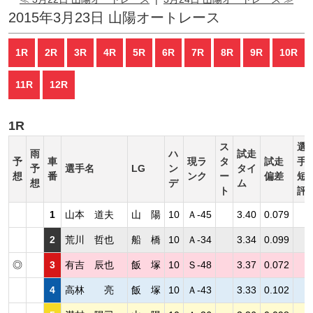
2015年3月23日 山陽オートレース
1R
2R
3R
4R
5R
6R
7R
8R
9R
10R
11R
12R
1R
ス
選
雨
ハ
試走
予
車
現ラ
タ
試走
手
予
選手名
LG
ン
タイ
想
番
ンク
ー
偏差
短
想
デ
ム
ト
評
1
山本 道夫
山 陽
10
Ａ-45
3.40
0.079
2
荒川 哲也
船 橋
10
Ａ-34
3.34
0.099
◎
3
有吉 辰也
飯 塚
10
Ｓ-48
3.37
0.072
4
高林 亮
飯 塚
10
Ａ-43
3.33
0.102