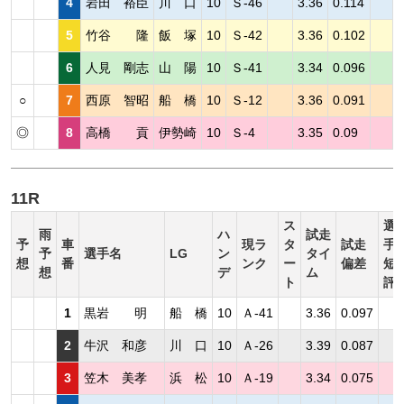
4
岩田 裕臣
川 口
10
Ｓ-46
3.36
0.114
5
竹谷 隆
飯 塚
10
Ｓ-42
3.36
0.102
6
人見 剛志
山 陽
10
Ｓ-41
3.34
0.096
○
7
西原 智昭
船 橋
10
Ｓ-12
3.36
0.091
◎
8
高橋 貢
伊勢崎
10
Ｓ-4
3.35
0.09
11R
ス
選
雨
ハ
試走
予
車
現ラ
タ
試走
手
予
選手名
LG
ン
タイ
想
番
ンク
ー
偏差
短
想
デ
ム
ト
評
1
黒岩 明
船 橋
10
Ａ-41
3.36
0.097
2
牛沢 和彦
川 口
10
Ａ-26
3.39
0.087
3
笠木 美孝
浜 松
10
Ａ-19
3.34
0.075