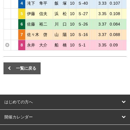
4
滝下 隼平
飯 塚
10
Ｓ-40
3.33
0.107
5
伊藤 信夫
浜 松
10
Ｓ-27
3.35
0.108
6
佐藤 裕二
川 口
10
Ｓ-26
3.37
0.084
7
佐々木 啓
山 陽
10
Ｓ-16
3.37
0.088
◎
8
永井 大介
船 橋
10
Ｓ-1
3.35
0.09
一覧に戻る
はじめての方へ
はじめての方へ
開催カレンダー