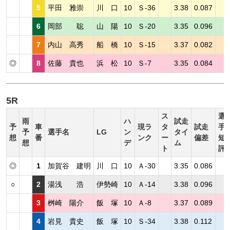
5
平田 雅崇
川 口
10
Ｓ-36
3.38
0.087
6
岡部 聡
山 陽
10
Ｓ-20
3.35
0.096
7
内山 高秀
船 橋
10
Ｓ-15
3.37
0.082
◎
8
佐藤 貴也
浜 松
10
Ｓ-7
3.35
0.084
5R
ス
選
雨
ハ
試走
予
車
現ラ
タ
試走
手
予
選手名
LG
ン
タイ
想
番
ンク
ー
偏差
短
想
デ
ム
ト
評
◎
1
加賀谷 建明
川 口
10
Ａ-30
3.35
0.086
○
2
湯浅 浩
伊勢崎
10
Ａ-14
3.38
0.096
3
桝崎 陽介
飯 塚
10
Ａ-8
3.37
0.089
4
岩見 貴史
飯 塚
10
Ｓ-34
3.38
0.112