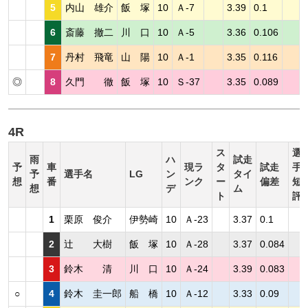
5
内山 雄介
飯 塚
10
Ａ-7
3.39
0.1
6
斎藤 撤二
川 口
10
Ａ-5
3.36
0.106
7
丹村 飛竜
山 陽
10
Ａ-1
3.35
0.116
◎
8
久門 徹
飯 塚
10
Ｓ-37
3.35
0.089
4R
ス
選
雨
ハ
試走
予
車
現ラ
タ
試走
手
予
選手名
LG
ン
タイ
想
番
ンク
ー
偏差
短
想
デ
ム
ト
評
1
栗原 俊介
伊勢崎
10
Ａ-23
3.37
0.1
2
辻 大樹
飯 塚
10
Ａ-28
3.37
0.084
3
鈴木 清
川 口
10
Ａ-24
3.39
0.083
○
4
鈴木 圭一郎
船 橋
10
Ａ-12
3.33
0.09