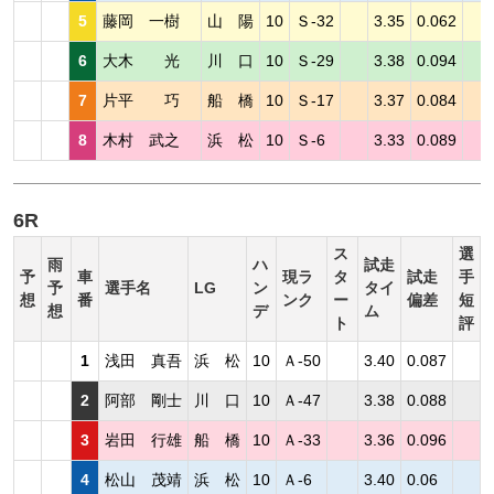
5
藤岡 一樹
山 陽
10
Ｓ-32
3.35
0.062
6
大木 光
川 口
10
Ｓ-29
3.38
0.094
7
片平 巧
船 橋
10
Ｓ-17
3.37
0.084
8
木村 武之
浜 松
10
Ｓ-6
3.33
0.089
6R
ス
選
雨
ハ
試走
予
車
現ラ
タ
試走
手
予
選手名
LG
ン
タイ
想
番
ンク
ー
偏差
短
想
デ
ム
ト
評
1
浅田 真吾
浜 松
10
Ａ-50
3.40
0.087
2
阿部 剛士
川 口
10
Ａ-47
3.38
0.088
3
岩田 行雄
船 橋
10
Ａ-33
3.36
0.096
4
松山 茂靖
浜 松
10
Ａ-6
3.40
0.06