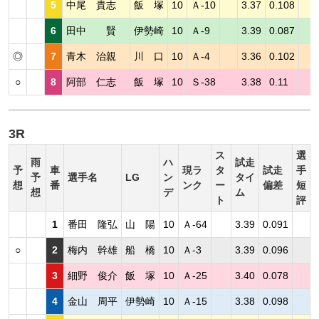
5
中尾 貴志
飯 塚
10
Ａ-10
3.37
0.108
6
田中 賢
伊勢崎
10
Ａ-9
3.39
0.087
◎
7
青木 治親
川 口
10
Ａ-4
3.36
0.102
○
8
阿部 仁志
飯 塚
10
Ｓ-38
3.38
0.11
3R
ス
選
雨
ハ
試走
予
車
現ラ
タ
試走
手
予
選手名
LG
ン
タイ
想
番
ンク
ー
偏差
短
想
デ
ム
ト
評
1
番田 隆弘
山 陽
10
Ａ-64
3.39
0.091
○
2
梅内 幹雄
船 橋
10
Ａ-3
3.39
0.096
3
細野 俊介
飯 塚
10
Ａ-25
3.40
0.078
4
金山 周平
伊勢崎
10
Ａ-15
3.38
0.098