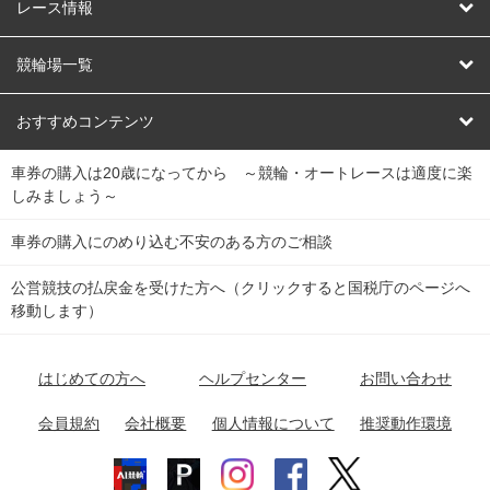
競輪
レース情報
オートレース
レース予想
競輪場一覧
競輪くじ
レース結果
北日本
函館競輪場
青森競輪場
いわき平競輪場
おすすめコンテンツ
車券の購入は20歳になってから ～競輪・オートレースは適度に楽
Dokanto!
キャリーオーバー一覧
関
競輪選手情報
弥彦競輪場
前橋競輪場
取手競輪場
宇都宮競輪場
しみましょう～
東
大宮競輪場
西武園競輪場
京王閣競輪場
立川競輪場
チャリロトプラザ
Perfecta Navi
車券の購入にのめり込む不安のある方のご相談
南
松戸競輪場
千葉競輪場
川崎競輪場
平塚競輪場
公営競技の払戻金を受けた方へ（クリックすると国税庁のページへ
netkeirin
関
移動します）
小田原競輪場
伊東競輪場
静岡競輪場
東
ケイリンガル
中
名古屋競輪場
岐阜競輪場
大垣競輪場
豊橋競輪場
はじめての方へ
ヘルプセンター
お問い合わせ
部
チャリレンジャー
富山競輪場
松阪競輪場
四日市競輪場
会員規約
会社概要
個人情報について
推奨動作環境
競輪場情報
近
福井競輪場
奈良競輪場
向日町競輪場
和歌山競輪場