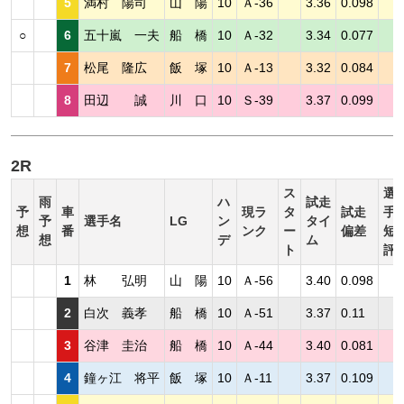
5
満村 陽司
山 陽
10
Ａ-36
3.36
0.098
○
6
五十嵐 一夫
船 橋
10
Ａ-32
3.34
0.077
7
松尾 隆広
飯 塚
10
Ａ-13
3.32
0.084
8
田辺 誠
川 口
10
Ｓ-39
3.37
0.099
2R
ス
選
雨
ハ
試走
予
車
現ラ
タ
試走
手
予
選手名
LG
ン
タイ
想
番
ンク
ー
偏差
短
想
デ
ム
ト
評
1
林 弘明
山 陽
10
Ａ-56
3.40
0.098
2
白次 義孝
船 橋
10
Ａ-51
3.37
0.11
3
谷津 圭治
船 橋
10
Ａ-44
3.40
0.081
4
鐘ヶ江 将平
飯 塚
10
Ａ-11
3.37
0.109