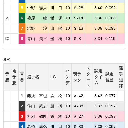
5
中野 憲人
川 口
10
Ｓ-28
3.40
0.092
○
6
篠原 睦
飯 塚
10
Ｓ-14
3.36
0.088
7
浜野 淳
山 陽
10
Ｓ-13
3.35
0.093
◎
8
青山 周平
船 橋
10
Ｓ-3
3.34
0.119
8R
ス
選
雨
ハ
試走
予
車
現ラ
タ
試走
手
予
選手名
LG
ン
タイ
想
番
ンク
ー
偏差
短
想
デ
ム
ト
評
1
藤波 直也
浜 松
10
Ａ-42
3.42
0.077
2
仲口 武志
船 橋
10
Ａ-38
3.37
0.092
3
別府 敬剛
飯 塚
10
Ａ-27
3.36
0.097
4
高橋 義弘
川 口
10
Ｓ-33
3.38
0.097