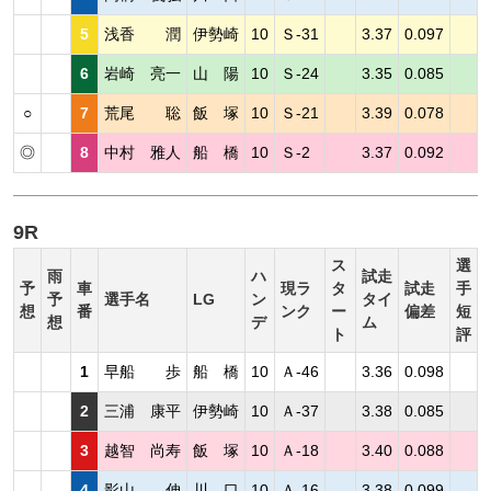
5
浅香 潤
伊勢崎
10
Ｓ-31
3.37
0.097
6
岩崎 亮一
山 陽
10
Ｓ-24
3.35
0.085
○
7
荒尾 聡
飯 塚
10
Ｓ-21
3.39
0.078
◎
8
中村 雅人
船 橋
10
Ｓ-2
3.37
0.092
9R
ス
選
雨
ハ
試走
予
車
現ラ
タ
試走
手
予
選手名
LG
ン
タイ
想
番
ンク
ー
偏差
短
想
デ
ム
ト
評
1
早船 歩
船 橋
10
Ａ-46
3.36
0.098
2
三浦 康平
伊勢崎
10
Ａ-37
3.38
0.085
3
越智 尚寿
飯 塚
10
Ａ-18
3.40
0.088
4
影山 伸
川 口
10
Ａ-16
3.38
0.099