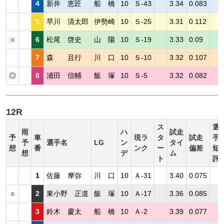
4
新井 恵匠
船 橋
10
Ｓ-43
3.34
0.083
5
早川 清太郎
伊勢崎
10
Ｓ-25
3.31
0.112
○
6
松尾 啓史
山 陽
10
Ｓ-19
3.33
0.09
7
森 且行
川 口
10
Ｓ-10
3.32
0.107
◎
8
浦田 信輔
飯 塚
10
Ｓ-5
3.32
0.082
12R
ス
選
雨
ハ
試走
予
車
現ラ
タ
試走
手
予
選手名
LG
ン
タイ
想
番
ンク
ー
偏差
短
想
デ
ム
ト
評
1
佐藤 摩弥
川 口
10
Ａ-31
3.40
0.075
○
2
東小野 正道
飯 塚
10
Ａ-17
3.36
0.085
3
鈴木 慶太
船 橋
10
Ａ-2
3.39
0.077