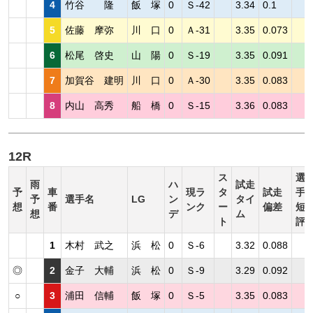
4
竹谷 隆
飯 塚
0
Ｓ-42
3.34
0.1
5
佐藤 摩弥
川 口
0
Ａ-31
3.35
0.073
6
松尾 啓史
山 陽
0
Ｓ-19
3.35
0.091
7
加賀谷 建明
川 口
0
Ａ-30
3.35
0.083
8
内山 高秀
船 橋
0
Ｓ-15
3.36
0.083
12R
ス
選
雨
ハ
試走
予
車
現ラ
タ
試走
手
予
選手名
LG
ン
タイ
想
番
ンク
ー
偏差
短
想
デ
ム
ト
評
1
木村 武之
浜 松
0
Ｓ-6
3.32
0.088
◎
2
金子 大輔
浜 松
0
Ｓ-9
3.29
0.092
○
3
浦田 信輔
飯 塚
0
Ｓ-5
3.35
0.083