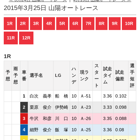
2015年3月25日 山陽オートレース
1R
2R
3R
4R
5R
6R
7R
8R
9R
10R
11R
12R
1R
ス
選
雨
ハ
試走
予
車
現ラ
タ
試走
手
予
選手名
LG
ン
タイ
想
番
ンク
ー
偏差
短
想
デ
ム
ト
評
1
白次 義孝
船 橋
10
Ａ-51
3.36
0.102
2
栗原 俊介
伊勢崎
10
Ａ-23
3.33
0.098
3
牛沢 和彦
川 口
10
Ａ-26
3.35
0.088
4
細野 俊介
飯 塚
10
Ａ-25
3.36
0.08