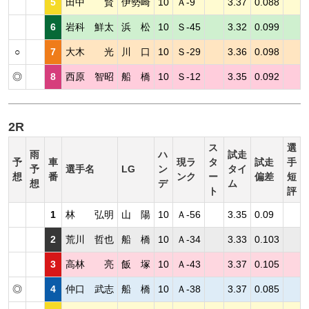
5
田中 賢
伊勢崎
10
Ａ-9
3.37
0.088
6
岩科 鮮太
浜 松
10
Ｓ-45
3.32
0.099
○
7
大木 光
川 口
10
Ｓ-29
3.36
0.098
◎
8
西原 智昭
船 橋
10
Ｓ-12
3.35
0.092
2R
ス
選
雨
ハ
試走
予
車
現ラ
タ
試走
手
予
選手名
LG
ン
タイ
想
番
ンク
ー
偏差
短
想
デ
ム
ト
評
1
林 弘明
山 陽
10
Ａ-56
3.35
0.09
2
荒川 哲也
船 橋
10
Ａ-34
3.33
0.103
3
高林 亮
飯 塚
10
Ａ-43
3.37
0.105
◎
4
仲口 武志
船 橋
10
Ａ-38
3.37
0.085