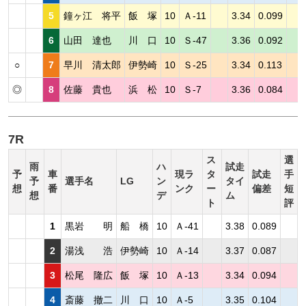
5
鐘ヶ江 将平
飯 塚
10
Ａ-11
3.34
0.099
6
山田 達也
川 口
10
Ｓ-47
3.36
0.092
○
7
早川 清太郎
伊勢崎
10
Ｓ-25
3.34
0.113
◎
8
佐藤 貴也
浜 松
10
Ｓ-7
3.36
0.084
7R
ス
選
雨
ハ
試走
予
車
現ラ
タ
試走
手
予
選手名
LG
ン
タイ
想
番
ンク
ー
偏差
短
想
デ
ム
ト
評
1
黒岩 明
船 橋
10
Ａ-41
3.38
0.089
2
湯浅 浩
伊勢崎
10
Ａ-14
3.37
0.087
3
松尾 隆広
飯 塚
10
Ａ-13
3.34
0.094
4
斎藤 撤二
川 口
10
Ａ-5
3.35
0.104