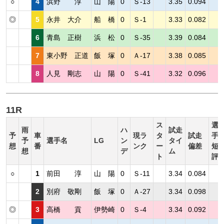
○
4
浜野 淳
山 陽
0
Ｓ-13
3.35
0.094
◎
5
永井 大介
船 橋
0
Ｓ-1
3.33
0.082
6
青島 正樹
浜 松
0
Ｓ-35
3.39
0.084
7
東小野 正道
飯 塚
0
Ａ-17
3.38
0.085
8
人見 剛志
山 陽
0
Ｓ-41
3.32
0.096
11R
ス
選
雨
ハ
試走
予
車
現ラ
タ
試走
手
予
選手名
LG
ン
タイ
想
番
ンク
ー
偏差
短
想
デ
ム
ト
評
○
1
前田 淳
山 陽
0
Ｓ-11
3.34
0.084
2
別府 敬剛
飯 塚
0
Ａ-27
3.34
0.098
◎
3
高橋 貢
伊勢崎
0
Ｓ-4
3.34
0.092