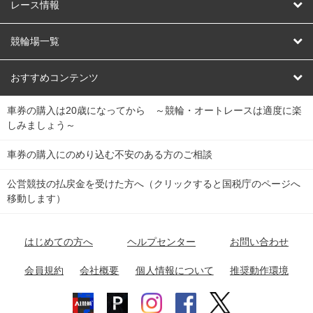
競輪
レース情報
オートレース
レース予想
競輪場一覧
競輪くじ
レース結果
北日本
函館競輪場
青森競輪場
いわき平競輪場
おすすめコンテンツ
車券の購入は20歳になってから ～競輪・オートレースは適度に楽
Dokanto!
キャリーオーバー一覧
関
競輪選手情報
弥彦競輪場
前橋競輪場
取手競輪場
宇都宮競輪場
しみましょう～
東
大宮競輪場
西武園競輪場
京王閣競輪場
立川競輪場
チャリロトプラザ
Perfecta Navi
車券の購入にのめり込む不安のある方のご相談
南
松戸競輪場
千葉競輪場
川崎競輪場
平塚競輪場
公営競技の払戻金を受けた方へ（クリックすると国税庁のページへ
netkeirin
関
移動します）
小田原競輪場
伊東競輪場
静岡競輪場
東
ケイリンガル
中
名古屋競輪場
岐阜競輪場
大垣競輪場
豊橋競輪場
はじめての方へ
ヘルプセンター
お問い合わせ
部
チャリレンジャー
富山競輪場
松阪競輪場
四日市競輪場
会員規約
会社概要
個人情報について
推奨動作環境
競輪場情報
近
福井競輪場
奈良競輪場
向日町競輪場
和歌山競輪場