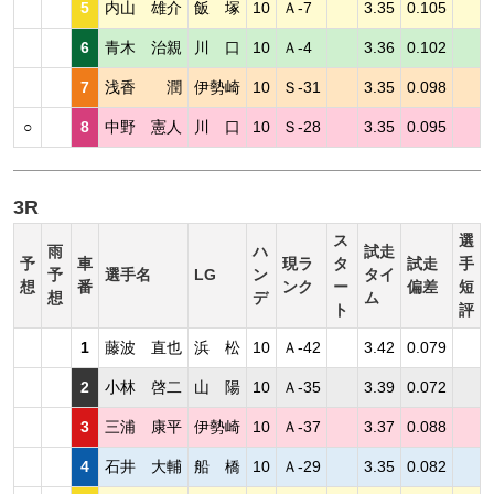
5
内山 雄介
飯 塚
10
Ａ-7
3.35
0.105
6
青木 治親
川 口
10
Ａ-4
3.36
0.102
7
浅香 潤
伊勢崎
10
Ｓ-31
3.35
0.098
○
8
中野 憲人
川 口
10
Ｓ-28
3.35
0.095
3R
ス
選
雨
ハ
試走
予
車
現ラ
タ
試走
手
予
選手名
LG
ン
タイ
想
番
ンク
ー
偏差
短
想
デ
ム
ト
評
1
藤波 直也
浜 松
10
Ａ-42
3.42
0.079
2
小林 啓二
山 陽
10
Ａ-35
3.39
0.072
3
三浦 康平
伊勢崎
10
Ａ-37
3.37
0.088
4
石井 大輔
船 橋
10
Ａ-29
3.35
0.082