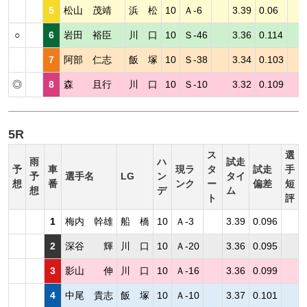
5
松山 茂靖
浜 松
10
Ａ-6
3.39
0.06
○
6
岩田 裕臣
川 口
10
Ｓ-46
3.36
0.114
7
阿部 仁志
飯 塚
10
Ｓ-38
3.34
0.103
◎
8
森 且行
川 口
10
Ｓ-10
3.32
0.109
5R
ス
選
雨
ハ
試走
予
車
現ラ
タ
試走
手
予
選手名
LG
ン
タイ
想
番
ンク
ー
偏差
短
想
デ
ム
ト
評
1
梅内 幹雄
船 橋
10
Ａ-3
3.39
0.096
2
深谷 輝
川 口
10
Ａ-20
3.36
0.095
3
影山 伸
川 口
10
Ａ-16
3.36
0.099
4
中尾 貴志
飯 塚
10
Ａ-10
3.37
0.101