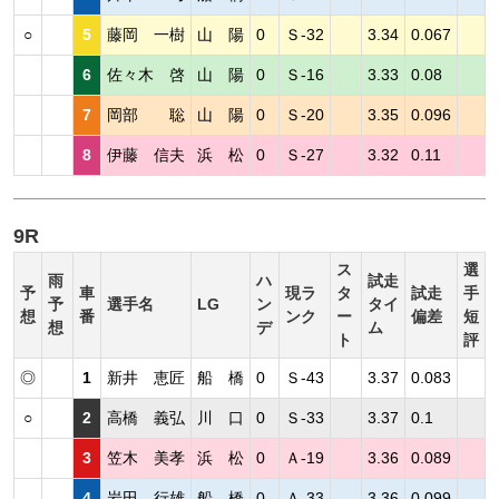
○
5
藤岡 一樹
山 陽
0
Ｓ-32
3.34
0.067
6
佐々木 啓
山 陽
0
Ｓ-16
3.33
0.08
7
岡部 聡
山 陽
0
Ｓ-20
3.35
0.096
8
伊藤 信夫
浜 松
0
Ｓ-27
3.32
0.11
9R
ス
選
雨
ハ
試走
予
車
現ラ
タ
試走
手
予
選手名
LG
ン
タイ
想
番
ンク
ー
偏差
短
想
デ
ム
ト
評
◎
1
新井 恵匠
船 橋
0
Ｓ-43
3.37
0.083
○
2
高橋 義弘
川 口
0
Ｓ-33
3.37
0.1
3
笠木 美孝
浜 松
0
Ａ-19
3.36
0.089
4
岩田 行雄
船 橋
0
Ａ-33
3.36
0.099