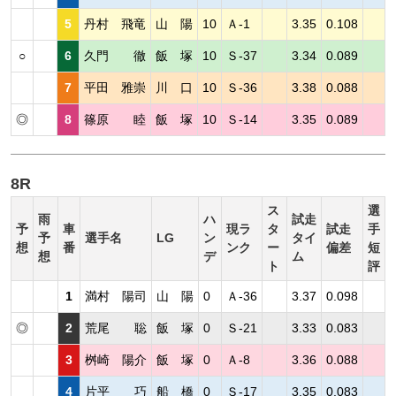
5
丹村 飛竜
山 陽
10
Ａ-1
3.35
0.108
○
6
久門 徹
飯 塚
10
Ｓ-37
3.34
0.089
7
平田 雅崇
川 口
10
Ｓ-36
3.38
0.088
◎
8
篠原 睦
飯 塚
10
Ｓ-14
3.35
0.089
8R
ス
選
雨
ハ
試走
予
車
現ラ
タ
試走
手
予
選手名
LG
ン
タイ
想
番
ンク
ー
偏差
短
想
デ
ム
ト
評
1
満村 陽司
山 陽
0
Ａ-36
3.37
0.098
◎
2
荒尾 聡
飯 塚
0
Ｓ-21
3.33
0.083
3
桝崎 陽介
飯 塚
0
Ａ-8
3.36
0.088
4
片平 巧
船 橋
0
Ｓ-17
3.35
0.083