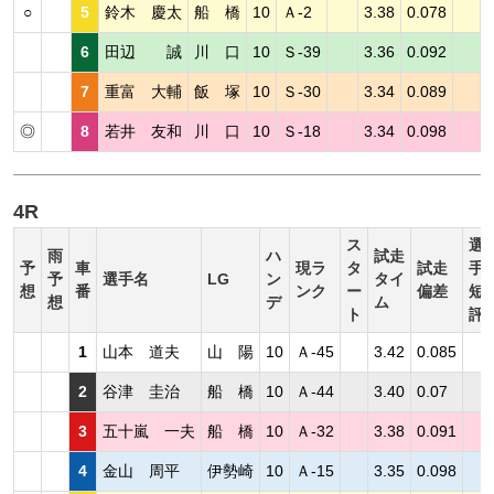
○
5
鈴木 慶太
船 橋
10
Ａ-2
3.38
0.078
6
田辺 誠
川 口
10
Ｓ-39
3.36
0.092
7
重富 大輔
飯 塚
10
Ｓ-30
3.34
0.089
◎
8
若井 友和
川 口
10
Ｓ-18
3.34
0.098
4R
ス
選
雨
ハ
試走
予
車
現ラ
タ
試走
手
予
選手名
LG
ン
タイ
想
番
ンク
ー
偏差
短
想
デ
ム
ト
評
1
山本 道夫
山 陽
10
Ａ-45
3.42
0.085
2
谷津 圭治
船 橋
10
Ａ-44
3.40
0.07
3
五十嵐 一夫
船 橋
10
Ａ-32
3.38
0.091
4
金山 周平
伊勢崎
10
Ａ-15
3.35
0.098