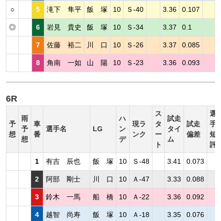
○
5
滝下 隼平
飯 塚
10
Ｓ-40
3.36
0.107
◎
6
岩見 貴史
飯 塚
10
Ｓ-34
3.37
0.1
7
佐藤 裕二
川 口
10
Ｓ-26
3.37
0.085
8
角南 一如
山 陽
10
Ｓ-23
3.36
0.093
6R
ス
選
雨
ハ
試走
予
車
現ラ
タ
試走
手
予
選手名
LG
ン
タイ
想
番
ンク
ー
偏差
短
想
デ
ム
ト
評
1
有吉 辰也
飯 塚
10
Ｓ-48
3.41
0.073
2
阿部 剛士
川 口
10
Ａ-47
3.33
0.088
3
鈴木 一馬
船 橋
10
Ａ-22
3.36
0.092
4
越智 尚寿
飯 塚
10
Ａ-18
3.35
0.076