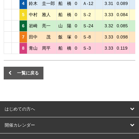
4
鈴木 圭一郎
船 橋
0
Ａ-12
3.31
0.089
5
中村 雅人
船 橋
0
Ｓ-2
3.33
0.084
6
岩崎 亮一
山 陽
0
Ｓ-24
3.32
0.085
7
田中 茂
飯 塚
0
Ｓ-8
3.33
0.098
8
青山 周平
船 橋
0
Ｓ-3
3.33
0.119
一覧に戻る
はじめての方へ
はじめての方へ
開催カレンダー