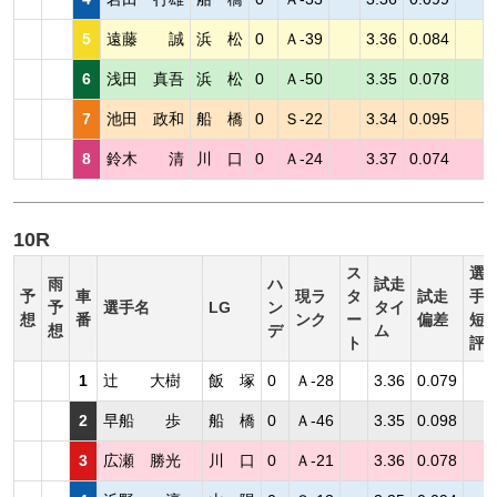
5
遠藤 誠
浜 松
0
Ａ-39
3.36
0.084
6
浅田 真吾
浜 松
0
Ａ-50
3.35
0.078
7
池田 政和
船 橋
0
Ｓ-22
3.34
0.095
8
鈴木 清
川 口
0
Ａ-24
3.37
0.074
10R
ス
選
雨
ハ
試走
予
車
現ラ
タ
試走
手
予
選手名
LG
ン
タイ
想
番
ンク
ー
偏差
短
想
デ
ム
ト
評
1
辻 大樹
飯 塚
0
Ａ-28
3.36
0.079
2
早船 歩
船 橋
0
Ａ-46
3.35
0.098
3
広瀬 勝光
川 口
0
Ａ-21
3.36
0.078