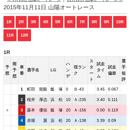
2015年11月11日 山陽オートレース
1R
2R
3R
4R
5R
6R
7R
8R
9R
10R
11R
12R
1R
ス
選
雨
ハ
試走
予
車
現ラン
タ
試走
手
予
選手名
LG
ン
タイ
想
番
ク
ー
偏差
短
想
デ
ム
ト
評
1
町田 龍駿
飯 塚
0
Ｂ-43
3.45
0.067
2
桜井 厚志
浜 松
10
Ａ-235
3.40
0.111
○
3
森本 優佑
飯 塚
20
Ａ-156
0.00
0.119
4
赤堀 翼
浜 松
20
Ａ-138
3.39
0.09