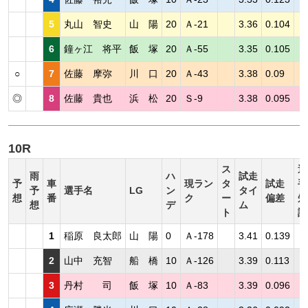
5
丸山 智史
山 陽
20
Ａ-21
3.36
0.104
6
鐘ヶ江 将平
飯 塚
20
Ａ-55
3.35
0.105
○
7
佐藤 摩弥
川 口
20
Ａ-43
3.38
0.09
◎
8
佐藤 貴也
浜 松
20
Ｓ-9
3.38
0.095
10R
ス
選
雨
ハ
試走
予
車
現ラン
タ
試走
手
予
選手名
LG
ン
タイ
想
番
ク
ー
偏差
短
想
デ
ム
ト
評
1
稲原 良太郎
山 陽
0
Ａ-178
3.41
0.139
2
山中 充智
船 橋
10
Ａ-126
3.39
0.113
3
丹村 司
飯 塚
10
Ａ-83
3.39
0.096