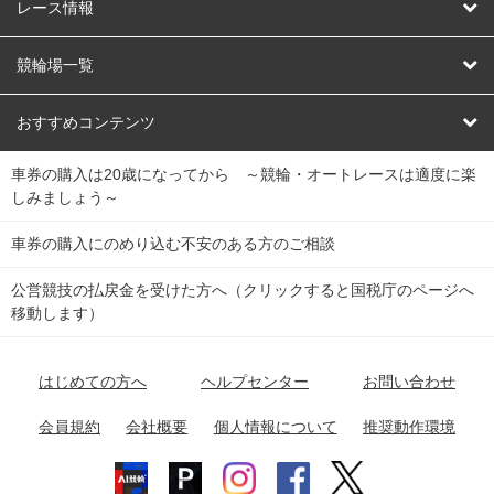
競輪
レース情報
オートレース
レース予想
競輪場一覧
競輪くじ
レース結果
北日本
函館競輪場
青森競輪場
いわき平競輪場
おすすめコンテンツ
車券の購入は20歳になってから ～競輪・オートレースは適度に楽
Dokanto!
キャリーオーバー一覧
関
競輪選手情報
弥彦競輪場
前橋競輪場
取手競輪場
宇都宮競輪場
しみましょう～
東
大宮競輪場
西武園競輪場
京王閣競輪場
立川競輪場
チャリロトプラザ
Perfecta Navi
車券の購入にのめり込む不安のある方のご相談
南
松戸競輪場
千葉競輪場
川崎競輪場
平塚競輪場
公営競技の払戻金を受けた方へ（クリックすると国税庁のページへ
netkeirin
関
移動します）
小田原競輪場
伊東競輪場
静岡競輪場
東
ケイリンガル
中
名古屋競輪場
岐阜競輪場
大垣競輪場
豊橋競輪場
はじめての方へ
ヘルプセンター
お問い合わせ
部
チャリレンジャー
富山競輪場
松阪競輪場
四日市競輪場
会員規約
会社概要
個人情報について
推奨動作環境
競輪場情報
近
福井競輪場
奈良競輪場
向日町競輪場
和歌山競輪場