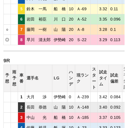
5
鈴木 一馬
船 橋
10
Ａ-69
3.32
0.11
6
岩田 裕臣
川 口
20
Ａ-52
3.35
0.096
○
7
藤岡 一樹
山 陽
20
Ａ-8
3.28
0.1
◎
8
早川 清太郎
伊勢崎
20
Ｓ-22
3.29
0.113
9R
ス
選
雨
ハ
試走
予
車
現ラン
タ
試走
手
予
選手名
LG
ン
タイ
想
番
ク
ー
偏差
短
想
デ
ム
ト
評
1
大月 渉
伊勢崎
0
Ａ-239
3.42
0.084
2
長田 恭徳
山 陽
10
Ａ-148
3.40
0.092
3
中山 光
船 橋
10
Ａ-185
3.37
0.105
4
佐藤 裕児
飯 塚
10
Ａ-23
3.33
0.123