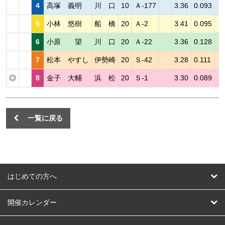
4
高塚 義明
川 口
10
Ａ-177
3.36
0.093
5
小林 悠樹
船 橋
20
Ａ-2
3.41
0.095
6
小原 望
川 口
20
Ａ-22
3.36
0.128
7
松本 やすし
伊勢崎
20
Ｓ-42
3.28
0.111
◎
8
金子 大輔
浜 松
20
Ｓ-1
3.30
0.089
一覧に戻る
はじめての方へ
はじめての方へ
開催カレンダー