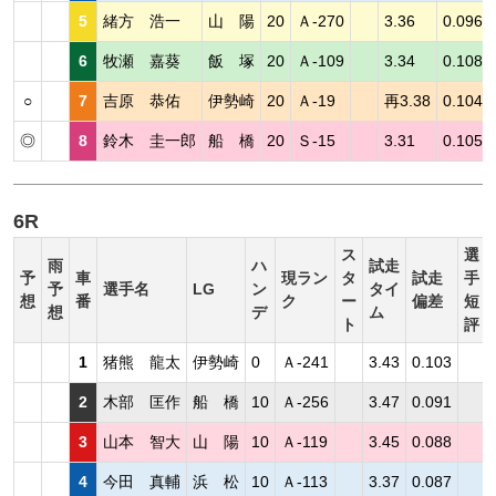
5
緒方 浩一
山 陽
20
Ａ-270
3.36
0.096
6
牧瀬 嘉葵
飯 塚
20
Ａ-109
3.34
0.108
○
7
吉原 恭佑
伊勢崎
20
Ａ-19
再3.38
0.104
◎
8
鈴木 圭一郎
船 橋
20
Ｓ-15
3.31
0.105
6R
ス
選
雨
ハ
試走
予
車
現ラン
タ
試走
手
予
選手名
LG
ン
タイ
想
番
ク
ー
偏差
短
想
デ
ム
ト
評
1
猪熊 龍太
伊勢崎
0
Ａ-241
3.43
0.103
2
木部 匡作
船 橋
10
Ａ-256
3.47
0.091
3
山本 智大
山 陽
10
Ａ-119
3.45
0.088
4
今田 真輔
浜 松
10
Ａ-113
3.37
0.087