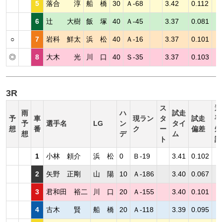
5
落合 淳
船 橋
30
Ａ-68
3.42
0.112
6
辻 大樹
飯 塚
40
Ａ-45
3.37
0.081
○
7
岩科 鮮太
浜 松
40
Ａ-16
3.37
0.101
◎
8
大木 光
川 口
40
Ｓ-35
3.37
0.103
3R
ス
選
雨
ハ
試走
予
車
現ラン
タ
試走
手
予
選手名
LG
ン
タイ
想
番
ク
ー
偏差
短
想
デ
ム
ト
評
1
小林 頼介
浜 松
0
Ｂ-19
3.41
0.102
2
矢野 正剛
山 陽
10
Ａ-186
3.40
0.067
3
君和田 裕二
川 口
20
Ａ-155
3.40
0.101
4
古木 賢
船 橋
20
Ａ-118
3.39
0.095