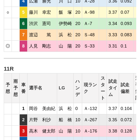
4
広瀬 勝光
川 口
10
Ａ-28
3.36
0.092
○
5
藤川 幸宏
飯 塚
20
Ａ-98
3.37
0.07
6
渋沢 憲司
伊勢崎
20
Ａ-7
3.34
0.093
7
渡辺 篤
浜 松
20
Ｓ-48
3.33
0.083
◎
8
人見 剛志
山 陽
20
Ｓ-33
3.31
0.1
11R
ス
選
雨
ハ
試走
予
車
現ラン
タ
試走
手
予
選手名
LG
ン
タイ
想
番
ク
ー
偏差
短
想
デ
ム
ト
評
1
岡谷 美由紀
浜 松
0
Ａ-132
3.37
0.104
2
片野 利沙
船 橋
10
Ａ-267
3.35
0.072
3
高木 健太郎
山 陽
10
Ａ-176
3.38
0.128