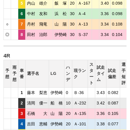
5
内山 雄介
飯 塚
20
Ａ-167
3.40
0.098
6
中村 友和
浜 松
30
Ａ-4
3.36
0.098
○
7
丹村 飛竜
山 陽
30
Ａ-13
3.34
0.108
◎
8
田村 治郎
伊勢崎
30
Ｓ-37
3.34
0.104
4R
ス
選
雨
ハ
試走
予
車
現ラン
タ
試走
手
予
選手名
LG
ン
タイ
想
番
ク
ー
偏差
短
想
デ
ム
ト
評
1
藤本 梨恵
伊勢崎
0
Ｂ-36
3.43
0.082
2
清岡 優一
船 橋
10
Ａ-232
3.42
0.087
3
石橋 大
山 陽
20
Ａ-135
3.36
0.105
4
吉田 恵輔
伊勢崎
20
Ａ-101
3.38
0.077