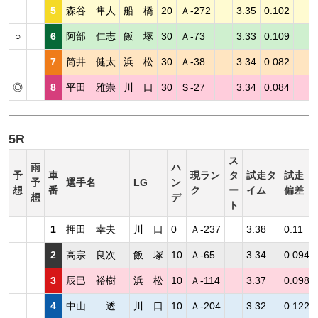
5
森谷 隼人
船 橋
20
Ａ-272
3.35
0.102
○
6
阿部 仁志
飯 塚
30
Ａ-73
3.33
0.109
7
筒井 健太
浜 松
30
Ａ-38
3.34
0.082
◎
8
平田 雅崇
川 口
30
Ｓ-27
3.34
0.084
5R
ス
雨
ハ
予
車
現ラン
タ
試走タ
試走
予
選手名
LG
ン
想
番
ク
ー
イム
偏差
想
デ
ト
1
押田 幸夫
川 口
0
Ａ-237
3.38
0.11
2
高宗 良次
飯 塚
10
Ａ-65
3.34
0.094
3
辰巳 裕樹
浜 松
10
Ａ-114
3.37
0.098
4
中山 透
川 口
10
Ａ-204
3.32
0.122