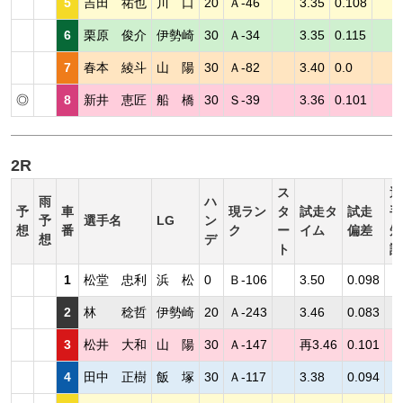
5
吉田 祐也
川 口
20
Ａ-46
3.35
0.108
6
栗原 俊介
伊勢崎
30
Ａ-34
3.35
0.115
7
春本 綾斗
山 陽
30
Ａ-82
3.40
0.0
◎
8
新井 恵匠
船 橋
30
Ｓ-39
3.36
0.101
2R
ス
選
雨
ハ
予
車
現ラン
タ
試走タ
試走
手
予
選手名
LG
ン
想
番
ク
ー
イム
偏差
短
想
デ
ト
評
1
松堂 忠利
浜 松
0
Ｂ-106
3.50
0.098
2
林 稔哲
伊勢崎
20
Ａ-243
3.46
0.083
3
松井 大和
山 陽
30
Ａ-147
再3.46
0.101
4
田中 正樹
飯 塚
30
Ａ-117
3.38
0.094