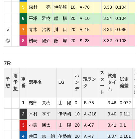
5
森村 亮
伊勢崎
10
Ａ-70
3.33
0.104
6
平塚 雅樹
船 橋
20
Ａ-10
3.34
0.104
○
7
青木 治親
川 口
20
Ａ-15
3.34
0.086
◎
8
桝崎 陽介
飯 塚
20
Ｓ-28
3.32
0.108
7R
ス
選
雨
ハ
試走
予
車
現ラン
タ
試走
手
予
選手名
LG
ン
タイ
想
番
ク
ー
偏差
短
想
デ
ム
ト
評
1
磯部 真樹
山 陽
0
Ｂ-75
3.46
0.072
2
木村 享平
伊勢崎
10
Ａ-218
3.40
0.111
3
小栗 勝太
山 陽
20
Ａ-67
3.41
0.1
4
仲田 恵一朗
伊勢崎
20
Ａ-47
3.37
0.101