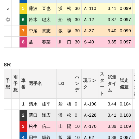
○
5
藤波 直也
浜 松
30
Ａ-110
3.41
0.099
◎
6
鈴木 聡太
船 橋
30
Ａ-12
3.37
0.097
7
中尾 貴志
飯 塚
30
Ａ-37
3.40
0.099
8
益 春菜
川 口
30
Ｓ-40
3.35
0.097
8R
ス
選
雨
ハ
試走
予
車
現ラン
タ
試走
手
予
選手名
LG
ン
タイ
想
番
ク
ー
偏差
短
想
デ
ム
ト
評
1
清水 雄平
船 橋
0
Ａ-196
3.44
0.104
2
関口 隆広
浜 松
0
Ａ-228
3.41
0.108
3
松生 信二
山 陽
10
Ａ-170
3.39
0.109
4
田中 輝義
飯 塚
10
Ａ-62
3.38
0.087