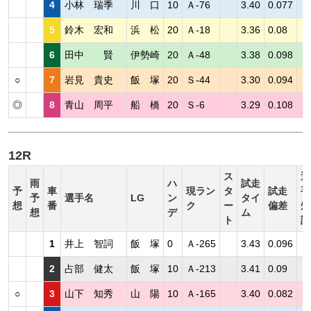
4
小林 瑞季
川 口
10
Ａ-76
3.40
0.077
5
鈴木 宏和
浜 松
20
Ａ-18
3.36
0.08
6
田中 賢
伊勢崎
20
Ａ-48
3.38
0.098
○
7
岩見 貴史
飯 塚
20
Ｓ-44
3.30
0.094
◎
8
青山 周平
船 橋
20
Ｓ-6
3.29
0.108
12R
ス
選
雨
ハ
試走
予
車
現ラン
タ
試走
手
予
選手名
LG
ン
タイ
想
番
ク
ー
偏差
短
想
デ
ム
ト
評
1
井上 智詞
飯 塚
0
Ａ-265
3.43
0.096
2
占部 健太
飯 塚
10
Ａ-213
3.41
0.09
○
3
山下 知秀
山 陽
10
Ａ-165
3.40
0.082