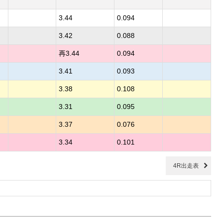
3.44
0.094
3.42
0.088
再3.44
0.094
3.41
0.093
3.38
0.108
3.31
0.095
3.37
0.076
3.34
0.101
4R出走表