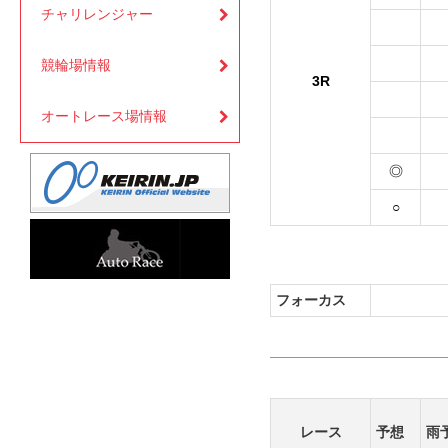
チャリレンジャー
競輪場情報
3R
オートレース場情報
◎
○
フォーカス
レース
予想
雨