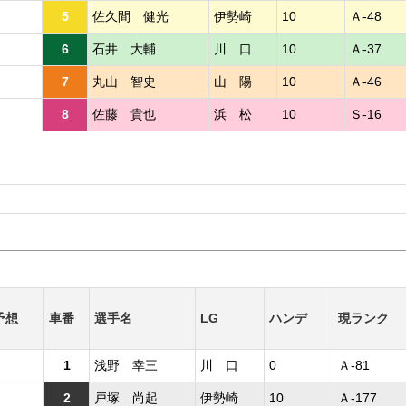
5
佐久間 健光
伊勢崎
10
Ａ-48
6
石井 大輔
川 口
10
Ａ-37
7
丸山 智史
山 陽
10
Ａ-46
8
佐藤 貴也
浜 松
10
Ｓ-16
予想
車番
選手名
LG
ハンデ
現ランク
1
浅野 幸三
川 口
0
Ａ-81
2
戸塚 尚起
伊勢崎
10
Ａ-177