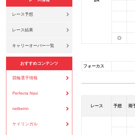
2R
レース予想
レース結果
◎
キャリーオーバー一覧
おすすめコンテンツ
フォーカス
競輪選手情報
Perfecta Navi
レース
予想
雨
netkeirin
ケイリンガル