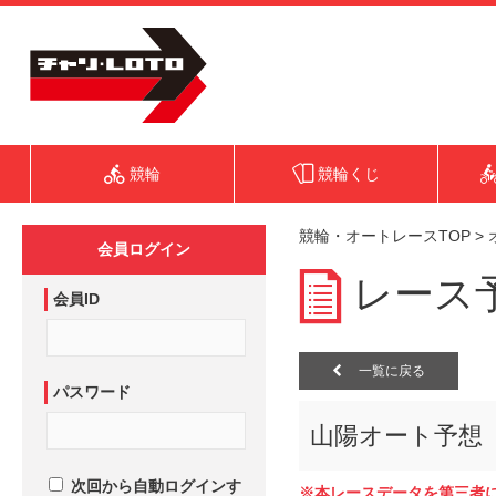
競輪
競輪くじ
競輪・オートレースTOP
>
会員ログイン
レース
会員ID
一覧に戻る
パスワード
山陽オート予想
次回から自動ログインす
※本レースデータを第三者