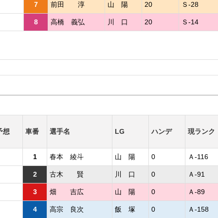
7
前田 淳
山 陽
20
Ｓ-28
8
高橋 義弘
川 口
20
Ｓ-14
予想
車番
選手名
LG
ハンデ
現ランク
1
春本 綾斗
山 陽
0
Ａ-116
2
古木 賢
川 口
0
Ａ-91
3
畑 吉広
山 陽
0
Ａ-89
4
高宗 良次
飯 塚
0
Ａ-158