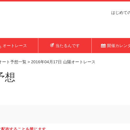
はじめて
オートレース
当たるんです
開催カレン
オート予想一覧
>
2016年04月17日 山陽オートレース
予想
に配布することを禁じます。