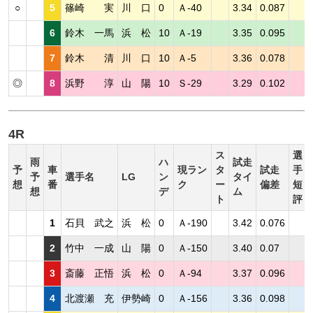
○
5
篠崎 実
川 口
0
Ａ-40
3.34
0.087
6
鈴木 一馬
浜 松
10
Ａ-19
3.35
0.095
7
鈴木 清
川 口
10
Ａ-5
3.36
0.078
◎
8
浜野 淳
山 陽
10
Ｓ-29
3.29
0.102
4R
ス
選
雨
ハ
試走
予
車
現ラン
タ
試走
手
予
選手名
LG
ン
タイ
想
番
ク
ー
偏差
短
想
デ
ム
ト
評
1
石貝 武之
浜 松
0
Ａ-190
3.42
0.076
2
竹中 一成
山 陽
0
Ａ-150
3.40
0.07
3
斎藤 正悟
浜 松
0
Ａ-94
3.37
0.096
4
北渡瀬 充
伊勢崎
0
Ａ-156
3.36
0.098