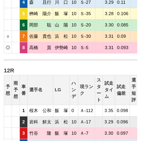
4
森 且行
川 口
10
Ｓ-27
3.29
0.11
5
桝崎 陽介
飯 塚
10
Ｓ-35
3.28
0.106
6
岡部 聡
山 陽
10
Ｓ-20
3.30
0.085
○
7
佐藤 貴也
浜 松
10
Ｓ-30
3.31
0.09
◎
8
高橋 貢
伊勢崎
10
Ｓ-5
3.31
0.093
12R
ス
選
雨
ハ
試走
予
車
現ラン
タ
試走
手
予
選手名
LG
ン
タイ
想
番
ク
ー
偏差
短
想
デ
ム
ト
評
1
桜木 公和
飯 塚
0
Ａ-112
3.35
0.098
2
岩科 鮮太
浜 松
10
Ａ-17
3.29
0.096
3
竹谷 隆
飯 塚
10
Ａ-7
3.30
0.097