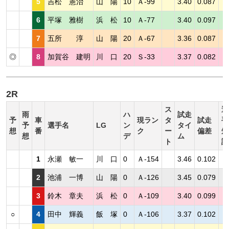
5
吉松 憲治
山 陽
10
Ａ-99
3.40
0.087
6
平塚 雅樹
浜 松
10
Ａ-77
3.40
0.097
7
五所 淳
山 陽
20
Ａ-67
3.36
0.087
◎
8
加賀谷 建明
川 口
20
Ｓ-33
3.37
0.082
2R
ス
選
雨
ハ
試走
予
車
現ラン
タ
試走
手
予
選手名
LG
ン
タイ
想
番
ク
ー
偏差
短
想
デ
ム
ト
評
1
永瀬 敏一
川 口
0
Ａ-154
3.46
0.102
2
池浦 一博
山 陽
0
Ａ-126
3.45
0.079
3
鈴木 章夫
浜 松
0
Ａ-109
3.40
0.099
○
4
田中 輝義
飯 塚
0
Ａ-106
3.37
0.102