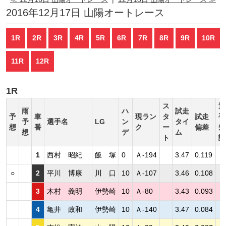
2016年12月17日 山陽オートレース
1R
2R
3R
4R
5R
6R
7R
8R
9R
10R
11R
12R
1R
ス
選
雨
ハ
試走
予
車
現ラン
タ
試走
手
予
選手名
LG
ン
タイ
想
番
ク
ー
偏差
短
想
デ
ム
ト
評
1
西村 昭紀
飯 塚
0
Ａ-194
3.47
0.119
○
2
平川 博康
川 口
10
Ａ-107
3.46
0.108
3
木村 義明
伊勢崎
10
Ａ-80
3.43
0.093
4
亀井 政和
伊勢崎
10
Ａ-140
3.47
0.084