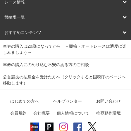
競輪
レース情報
オートレース
レース予想
競輪場一覧
競輪くじ
レース結果
北日本
函館競輪場
青森競輪場
いわき平競輪場
おすすめコンテンツ
車券の購入は20歳になってから ～競輪・オートレースは適度に楽
Dokanto!
キャリーオーバー一覧
関
競輪選手情報
弥彦競輪場
前橋競輪場
取手競輪場
宇都宮競輪場
しみましょう～
東
大宮競輪場
西武園競輪場
京王閣競輪場
立川競輪場
チャリロトプラザ
Perfecta Navi
車券の購入にのめり込む不安のある方のご相談
南
松戸競輪場
千葉競輪場
川崎競輪場
平塚競輪場
公営競技の払戻金を受けた方へ（クリックすると国税庁のページへ
netkeirin
関
移動します）
小田原競輪場
伊東競輪場
静岡競輪場
東
ケイリンガル
中
名古屋競輪場
岐阜競輪場
大垣競輪場
豊橋競輪場
はじめての方へ
ヘルプセンター
お問い合わせ
部
チャリレンジャー
富山競輪場
松阪競輪場
四日市競輪場
会員規約
会社概要
個人情報について
推奨動作環境
競輪場情報
近
福井競輪場
奈良競輪場
向日町競輪場
和歌山競輪場