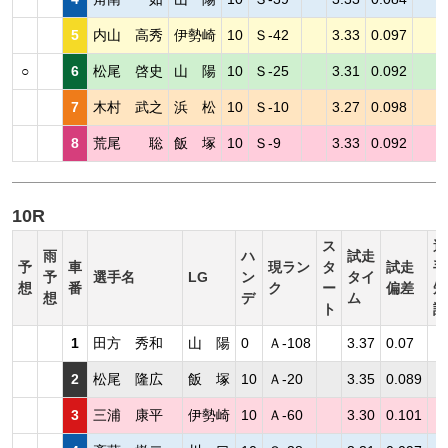
5
内山 高秀
伊勢崎
10
Ｓ-42
3.33
0.097
○
6
松尾 啓史
山 陽
10
Ｓ-25
3.31
0.092
7
木村 武之
浜 松
10
Ｓ-10
3.27
0.098
8
荒尾 聡
飯 塚
10
Ｓ-9
3.33
0.092
10R
ス
選
雨
ハ
試走
予
車
現ラン
タ
試走
手
予
選手名
LG
ン
タイ
想
番
ク
ー
偏差
短
想
デ
ム
ト
評
1
田方 秀和
山 陽
0
Ａ-108
3.37
0.07
2
松尾 隆広
飯 塚
10
Ａ-20
3.35
0.089
3
三浦 康平
伊勢崎
10
Ａ-60
3.30
0.101