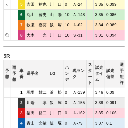
○
5
吉田 祐也
川 口
0
Ａ-24
3.35
0.099
6
丸山 智史
山 陽
10
Ａ-148
3.35
0.086
7
牧瀬 嘉葵
飯 塚
10
Ａ-62
3.34
0.089
◎
8
大木 光
川 口
10
Ｓ-31
3.31
0.094
5R
ス
選
雨
ハ
試走
予
車
現ラン
タ
試走
手
予
選手名
LG
ン
タイ
想
番
ク
ー
偏差
短
想
デ
ム
ト
評
1
馬場 雄二
浜 松
0
Ａ-139
3.46
0.09
2
川端 孝
飯 塚
0
Ａ-155
3.38
0.091
3
福田 裕二
川 口
0
Ａ-162
3.35
0.106
4
青山 文敏
飯 塚
0
Ａ-79
3.37
0.1