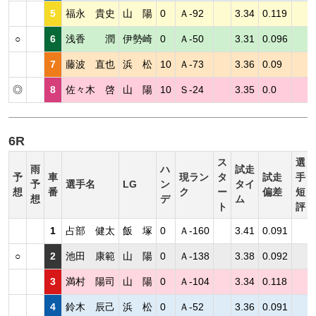
5
福永 貴史
山 陽
0
Ａ-92
3.34
0.119
○
6
浅香 潤
伊勢崎
0
Ａ-50
3.31
0.096
7
藤波 直也
浜 松
10
Ａ-73
3.36
0.09
◎
8
佐々木 啓
山 陽
10
Ｓ-24
3.35
0.0
6R
ス
選
雨
ハ
試走
予
車
現ラン
タ
試走
手
予
選手名
LG
ン
タイ
想
番
ク
ー
偏差
短
想
デ
ム
ト
評
1
占部 健太
飯 塚
0
Ａ-160
3.41
0.091
○
2
池田 康範
山 陽
0
Ａ-138
3.38
0.092
3
満村 陽司
山 陽
0
Ａ-104
3.34
0.118
4
鈴木 辰己
浜 松
0
Ａ-52
3.36
0.091