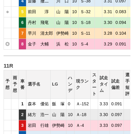
4
斎藤 撤二
川 口
10
Ｓ-38
3.31
0.097
○
5
前田 淳
山 陽
10
Ｓ-32
3.31
0.083
6
丹村 飛竜
山 陽
10
Ｓ-18
3.30
0.094
7
早川 清太郎
伊勢崎
10
Ｓ-11
3.28
0.104
◎
8
金子 大輔
浜 松
10
Ｓ-4
3.29
0.091
11R
ス
選
雨
ハ
試走
予
車
現ラン
タ
試走
手
予
選手名
LG
ン
タイ
想
番
ク
ー
偏差
短
想
デ
ム
ト
評
1
森本 優佑
飯 塚
0
Ａ-152
3.33
0.091
2
緒方 浩一
山 陽
10
Ａ-18
3.30
0.097
3
岩田 行雄
伊勢崎
10
Ａ-4
3.33
0.097