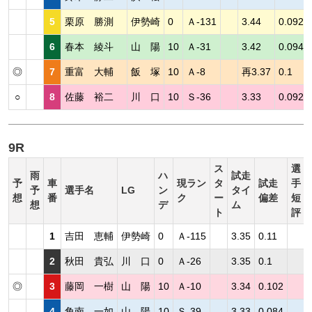
5
栗原 勝測
伊勢崎
0
Ａ-131
3.44
0.092
6
春本 綾斗
山 陽
10
Ａ-31
3.42
0.094
◎
7
重富 大輔
飯 塚
10
Ａ-8
再3.37
0.1
○
8
佐藤 裕二
川 口
10
Ｓ-36
3.33
0.092
9R
ス
選
雨
ハ
試走
予
車
現ラン
タ
試走
手
予
選手名
LG
ン
タイ
想
番
ク
ー
偏差
短
想
デ
ム
ト
評
1
吉田 恵輔
伊勢崎
0
Ａ-115
3.35
0.11
2
秋田 貴弘
川 口
0
Ａ-26
3.35
0.1
◎
3
藤岡 一樹
山 陽
10
Ａ-10
3.34
0.102
4
角南 一如
山 陽
10
Ｓ-39
3.33
0.084