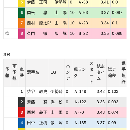
5
伊藤 正司
伊勢崎
0
Ａ-38
3.41
0.0
6
岡松 忠
山 陽
10
Ａ-63
3.37
0.087
7
西村 龍太郎
山 陽
10
Ａ-23
3.34
0.1
◎
8
久門 徹
飯 塚
10
Ｓ-22
3.35
0.098
3R
ス
選
雨
ハ
試走
予
車
現ラン
タ
試走
手
予
選手名
LG
ン
タイ
想
番
ク
ー
偏差
短
想
デ
ム
ト
評
1
猿谷 敦史
伊勢崎
0
Ａ-149
3.42
0.103
2
斎藤 努
浜 松
0
Ａ-122
3.36
0.093
3
西村 義正
山 陽
0
Ａ-70
3.43
0.074
4
田中 正樹
飯 塚
0
Ａ-135
3.37
0.09