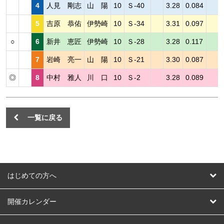
4
人見 剛志
山 陽
10
Ｓ-40
3.28
0.084
5
吉原 恭佑
伊勢崎
10
Ｓ-34
3.31
0.097
○
6
新井 恵匠
伊勢崎
10
Ｓ-28
3.28
0.117
7
岩崎 亮一
山 陽
10
Ｓ-21
3.30
0.087
◎
8
中村 雅人
川 口
10
Ｓ-2
3.28
0.089
一覧に戻る
はじめての方へ
はじめての方へ
開催カレンダー