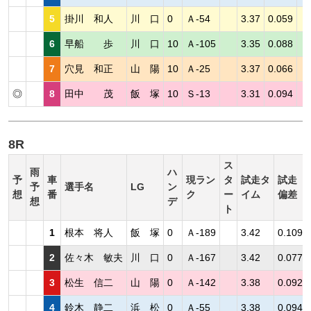
5
掛川 和人
川 口
0
Ａ-54
3.37
0.059
6
早船 歩
川 口
10
Ａ-105
3.35
0.088
7
穴見 和正
山 陽
10
Ａ-25
3.37
0.066
◎
8
田中 茂
飯 塚
10
Ｓ-13
3.31
0.094
8R
ス
雨
ハ
予
車
現ラン
タ
試走タ
試走
予
選手名
LG
ン
想
番
ク
ー
イム
偏差
想
デ
ト
1
根本 将人
飯 塚
0
Ａ-189
3.42
0.109
2
佐々木 敏夫
川 口
0
Ａ-167
3.42
0.077
3
松生 信二
山 陽
0
Ａ-142
3.38
0.092
4
鈴木 静二
浜 松
0
Ａ-55
3.38
0.094