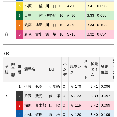
5
小原 望
川 口
0
Ａ-90
3.41
0.096
6
田中 哲
伊勢崎
10
Ａ-30
3.33
0.088
7
武藤 博臣
川 口
10
Ａ-75
3.34
0.103
◎
8
岩見 貴史
飯 塚
10
Ｓ-15
3.32
0.094
7R
ス
選
雨
ハ
試走
予
車
現ラン
タ
試走
手
予
選手名
LG
ン
タイ
想
番
ク
ー
偏差
短
想
デ
ム
ト
評
1
伊藤 弘幸
伊勢崎
0
Ａ-179
3.41
0.096
○
2
片岡 賢児
飯 塚
0
Ａ-123
3.39
0.097
3
稲原 良太郎
山 陽
0
Ａ-116
3.42
0.099
4
小林 悠樹
浜 松
0
Ａ-120
3.40
0.109