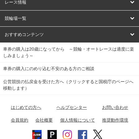
競輪
レース情報
オートレース
レース予想
競輪場一覧
競輪くじ
レース結果
北日本
函館競輪場
青森競輪場
いわき平競輪場
おすすめコンテンツ
車券の購入は20歳になってから ～競輪・オートレースは適度に楽
Dokanto!
キャリーオーバー一覧
関
競輪選手情報
弥彦競輪場
前橋競輪場
取手競輪場
宇都宮競輪場
しみましょう～
東
大宮競輪場
西武園競輪場
京王閣競輪場
立川競輪場
チャリロトプラザ
Perfecta Navi
車券の購入にのめり込む不安のある方のご相談
南
松戸競輪場
千葉競輪場
川崎競輪場
平塚競輪場
公営競技の払戻金を受けた方へ（クリックすると国税庁のページへ
netkeirin
関
移動します）
小田原競輪場
伊東競輪場
静岡競輪場
東
ケイリンガル
中
名古屋競輪場
岐阜競輪場
大垣競輪場
豊橋競輪場
はじめての方へ
ヘルプセンター
お問い合わせ
部
チャリレンジャー
富山競輪場
松阪競輪場
四日市競輪場
会員規約
会社概要
個人情報について
推奨動作環境
競輪場情報
近
福井競輪場
奈良競輪場
向日町競輪場
和歌山競輪場