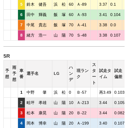
5
鈴木 健吾
浜 松
60
Ａ-89
3.37
0.1
6
田中 輝義
飯 塚
60
Ａ-93
3.41
0.104
7
中尾 貴志
飯 塚
70
Ａ-41
3.38
0.0
8
緒方 浩一
山 陽
70
Ｓ-48
3.38
0.107
5R
ス
雨
ハ
予
車
現ラン
タ
試走タ
試走
予
選手名
LG
ン
想
番
ク
ー
イム
偏差
想
デ
ト
1
中野 肇
浜 松
0
Ｂ-57
再3.49
0.103
2
畦坪 孝雄
山 陽
10
Ａ-213
3.44
0.105
3
松本 康晃
山 陽
20
Ｂ-22
3.44
0.082
4
岡本 博幸
山 陽
20
Ａ-199
3.40
0.107