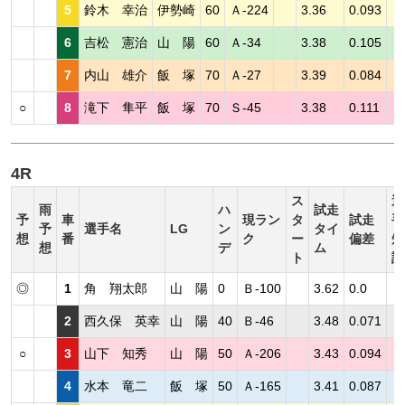
5
鈴木 幸治
伊勢崎
60
Ａ-224
3.36
0.093
6
吉松 憲治
山 陽
60
Ａ-34
3.38
0.105
7
内山 雄介
飯 塚
70
Ａ-27
3.39
0.084
○
8
滝下 隼平
飯 塚
70
Ｓ-45
3.38
0.111
4R
ス
選
雨
ハ
試走
予
車
現ラン
タ
試走
手
予
選手名
LG
ン
タイ
想
番
ク
ー
偏差
短
想
デ
ム
ト
評
◎
1
角 翔太郎
山 陽
0
Ｂ-100
3.62
0.0
2
西久保 英幸
山 陽
40
Ｂ-46
3.48
0.071
○
3
山下 知秀
山 陽
50
Ａ-206
3.43
0.094
4
水本 竜二
飯 塚
50
Ａ-165
3.41
0.087