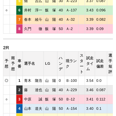
5
畑 吉広
山 陽
30
Ａ-223
3.37
0.087
○
6
井村 淳一
飯 塚
40
Ａ-137
3.43
0.096
7
春本 綾斗
山 陽
40
Ａ-32
3.39
0.082
8
久門 徹
飯 塚
50
Ａ-2
3.39
0.09
2R
ス
選
雨
ハ
試走
予
車
現ラン
タ
試走
手
予
選手名
LG
ン
タイ
想
番
ク
ー
偏差
短
想
デ
ム
ト
評
◎
1
青木 隆浩
山 陽
0
Ｂ-100
3.54
0.0
2
藤 達也
山 陽
40
Ａ-229
3.46
0.087
○
3
中原 誠
飯 塚
50
Ｂ-12
3.41
0.112
4
山本 道夫
山 陽
50
Ａ-154
3.40
0.1