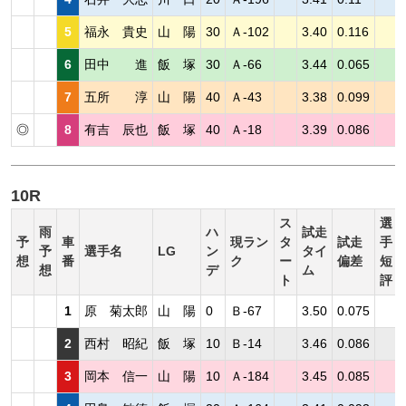
5
福永 貴史
山 陽
30
Ａ-102
3.40
0.116
6
田中 進
飯 塚
30
Ａ-66
3.44
0.065
7
五所 淳
山 陽
40
Ａ-43
3.38
0.099
◎
8
有吉 辰也
飯 塚
40
Ａ-18
3.39
0.086
10R
ス
選
雨
ハ
試走
予
車
現ラン
タ
試走
手
予
選手名
LG
ン
タイ
想
番
ク
ー
偏差
短
想
デ
ム
ト
評
1
原 菊太郎
山 陽
0
Ｂ-67
3.50
0.075
2
西村 昭紀
飯 塚
10
Ｂ-14
3.46
0.086
3
岡本 信一
山 陽
10
Ａ-184
3.45
0.085