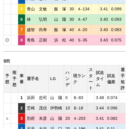
5
青山 文敏
飯 塚
30
Ａ-134
3.41
0.099
6
林 弘明
山 陽
30
Ａ-47
3.40
0.093
7
越智 尚寿
飯 塚
40
Ａ-20
3.40
0.083
◎
8
青島 正樹
浜 松
40
Ｓ-35
3.43
0.075
9R
ス
選
雨
ハ
試走
予
車
現ラン
タ
試走
手
予
選手名
LG
ン
タイ
想
番
ク
ー
偏差
短
想
デ
ム
ト
評
1
浜田 忠司
山 陽
0
Ｂ-83
3.48
0.074
2
芝崎 茂信
伊勢崎
10
Ｂ-18
3.44
0.096
○
3
別府 末彦
山 陽
20
Ａ-203
3.41
0.082
4
石井 大志
川 口
20
Ａ-196
3.41
0.11