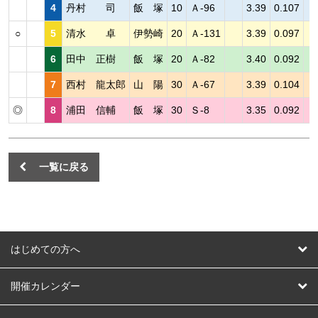
4
丹村 司
飯 塚
10
Ａ-96
3.39
0.107
○
5
清水 卓
伊勢崎
20
Ａ-131
3.39
0.097
6
田中 正樹
飯 塚
20
Ａ-82
3.40
0.092
7
西村 龍太郎
山 陽
30
Ａ-67
3.39
0.104
◎
8
浦田 信輔
飯 塚
30
Ｓ-8
3.35
0.092
一覧に戻る
はじめての方へ
はじめての方へ
開催カレンダー