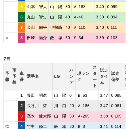
5
山本 智大
山 陽
30
Ａ-188
3.40
0.099
6
丸山 智史
山 陽
40
Ａ-46
3.39
0.094
7
金山 周平
伊勢崎
40
Ａ-110
3.40
0.111
○
8
桝崎 陽介
飯 塚
50
Ｓ-34
3.39
0.103
7R
ス
選
雨
ハ
試走
予
車
現ラン
タ
試走
手
予
選手名
LG
ン
タイ
想
番
ク
ー
偏差
短
想
デ
ム
ト
評
1
藤田 明彦
山 陽
0
Ｂ-63
3.47
0.085
2
長谷川 啓
川 口
20
Ａ-186
3.47
0.081
3
高木 健太郎
山 陽
30
Ａ-209
3.38
0.109
◎
4
竹中 修二
飯 塚
30
Ｂ-8
3.41
0.114