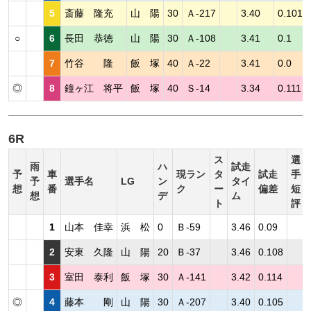
5
斎藤 隆充
山 陽
30
Ａ-217
3.40
0.101
○
6
長田 恭徳
山 陽
30
Ａ-108
3.41
0.1
7
竹谷 隆
飯 塚
40
Ａ-22
3.41
0.0
◎
8
鐘ヶ江 将平
飯 塚
40
Ｓ-14
3.34
0.111
6R
ス
選
雨
ハ
試走
予
車
現ラン
タ
試走
手
予
選手名
LG
ン
タイ
想
番
ク
ー
偏差
短
想
デ
ム
ト
評
1
山本 佳幸
浜 松
0
Ｂ-59
3.46
0.09
2
安東 久隆
山 陽
20
Ｂ-37
3.46
0.108
3
室田 泰利
飯 塚
30
Ａ-141
3.42
0.114
◎
4
藤本 剛
山 陽
30
Ａ-207
3.40
0.105