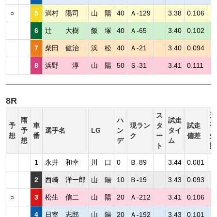
○
5
満村 陽司
山 陽
40
Ａ-129
3.38
0.106
6
辻 大樹
飯 塚
40
Ａ-65
3.40
0.102
7
柴田 健治
浜 松
40
Ａ-21
3.40
0.094
8
浜野 淳
山 陽
50
Ｓ-31
3.41
0.111
8R
ス
選
雨
ハ
試走
予
車
現ラン
タ
試走
手
予
選手名
LG
ン
タイ
想
番
ク
ー
偏差
短
想
デ
ム
ト
評
1
永井 和幸
川 口
0
Ｂ-89
3.44
0.081
2
西崎 洋一郎
山 陽
10
Ｂ-19
3.43
0.093
○
3
松生 信二
山 陽
20
Ａ-212
3.41
0.106
4
日室 志郎
山 陽
20
Ａ-192
3.43
0.101