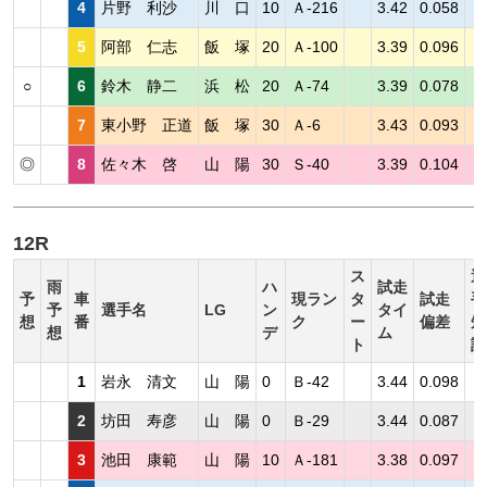
4
片野 利沙
川 口
10
Ａ-216
3.42
0.058
5
阿部 仁志
飯 塚
20
Ａ-100
3.39
0.096
○
6
鈴木 静二
浜 松
20
Ａ-74
3.39
0.078
7
東小野 正道
飯 塚
30
Ａ-6
3.43
0.093
◎
8
佐々木 啓
山 陽
30
Ｓ-40
3.39
0.104
12R
ス
選
雨
ハ
試走
予
車
現ラン
タ
試走
手
予
選手名
LG
ン
タイ
想
番
ク
ー
偏差
短
想
デ
ム
ト
評
1
岩永 清文
山 陽
0
Ｂ-42
3.44
0.098
2
坊田 寿彦
山 陽
0
Ｂ-29
3.44
0.087
3
池田 康範
山 陽
10
Ａ-181
3.38
0.097