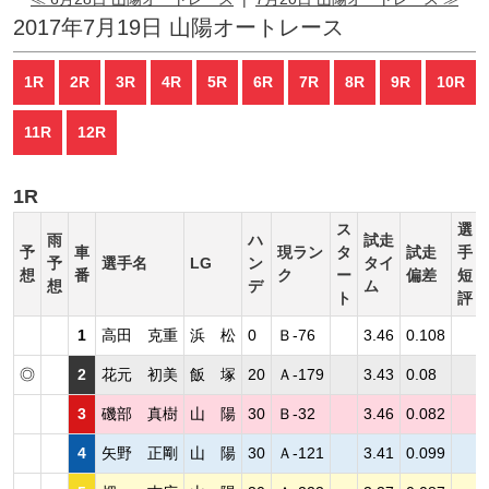
2017年7月19日 山陽オートレース
1R
2R
3R
4R
5R
6R
7R
8R
9R
10R
11R
12R
1R
ス
選
雨
ハ
試走
予
車
現ラン
タ
試走
手
予
選手名
LG
ン
タイ
想
番
ク
ー
偏差
短
想
デ
ム
ト
評
1
高田 克重
浜 松
0
Ｂ-76
3.46
0.108
◎
2
花元 初美
飯 塚
20
Ａ-179
3.43
0.08
3
磯部 真樹
山 陽
30
Ｂ-32
3.46
0.082
4
矢野 正剛
山 陽
30
Ａ-121
3.41
0.099