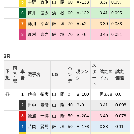
5
中野 政則
山 陽
60
Ａ-133
3.37
0.097
6
筒井 健太
浜 松
60
Ａ-122
3.41
0.095
7
藤川 幸宏
飯 塚
70
Ａ-42
3.39
0.088
8
新村 嘉之
飯 塚
70
Ｓ-46
3.45
0.081
3R
ス
選
雨
ハ
予
車
現ラン
タ
試走タ
試走
手
予
選手名
LG
ン
想
番
ク
ー
イム
偏差
短
想
デ
ト
評
◎
1
佐伯 拓実
山 陽
0
Ｂ-100
再3.58
0.0
2
田中 泰彦
山 陽
40
Ｂ-9
3.41
0.098
3
池浦 一博
山 陽
50
Ａ-204
3.40
0.078
4
片岡 賢児
飯 塚
50
Ａ-176
3.38
0.11