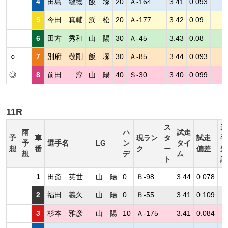
4
田島 敏徳
飯 塚
20
Ａ-164
3.41
0.093
5
今田 真輔
浜 松
20
Ａ-177
3.42
0.09
6
田方 秀和
山 陽
30
Ａ-45
3.43
0.08
○
7
別府 敬剛
飯 塚
30
Ａ-85
3.44
0.093
◎
8
前田 淳
山 陽
40
Ｓ-30
3.40
0.099
11R
ス
選
雨
ハ
試走
予
車
現ラン
タ
試走
手
予
選手名
LG
ン
タイ
想
番
ク
ー
偏差
短
想
デ
ム
ト
評
1
田斎 英世
山 陽
0
Ｂ-98
3.44
0.078
2
福田 義久
山 陽
0
Ｂ-55
3.41
0.109
3
杉本 雅彦
山 陽
10
Ａ-175
3.41
0.084