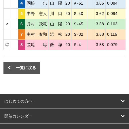
4
岡松 忠
山 陽
20
Ａ-61
3.65
0.084
5
中野 憲人
川 口
20
Ｓ-40
3.62
0.094
○
6
丹村 飛竜
山 陽
20
Ｓ-45
3.58
0.103
7
中村 友和
浜 松
20
Ｓ-32
3.58
0.115
◎
8
荒尾 聡
飯 塚
20
Ｓ-4
3.58
0.079
一覧に戻る
はじめての方へ
はじめての方へ
開催カレンダー