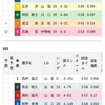
5
五所 淳
山 陽
20
Ａ-32
3.60
0.094
6
阿部 剛士
川 口
20
Ａ-84
3.58
0.097
○
7
渡辺 篤
浜 松
20
Ｓ-21
3.61
0.114
◎
8
高橋 貢
伊勢崎
20
Ｓ-6
3.53
0.099
8R
ス
選
雨
ハ
試走
予
車
現ラン
タ
試走
手
予
選手名
LG
ン
タイ
想
番
ク
ー
偏差
短
想
デ
ム
ト
評
1
西村 義正
山 陽
0
Ａ-151
3.62
0.056
2
長谷 晴久
浜 松
10
Ａ-75
3.58
0.098
3
満村 陽司
山 陽
10
Ａ-53
3.57
0.12
4
牧野 貴博
川 口
20
Ａ-149
3.69
0.093