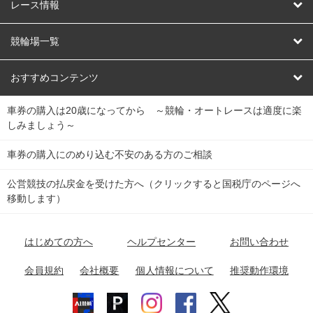
競輪
レース情報
オートレース
レース予想
競輪場一覧
競輪くじ
レース結果
北日本
函館競輪場
青森競輪場
いわき平競輪場
おすすめコンテンツ
車券の購入は20歳になってから ～競輪・オートレースは適度に楽
Dokanto!
キャリーオーバー一覧
関
競輪選手情報
弥彦競輪場
前橋競輪場
取手競輪場
宇都宮競輪場
しみましょう～
東
大宮競輪場
西武園競輪場
京王閣競輪場
立川競輪場
チャリロトプラザ
Perfecta Navi
車券の購入にのめり込む不安のある方のご相談
南
松戸競輪場
千葉競輪場
川崎競輪場
平塚競輪場
公営競技の払戻金を受けた方へ（クリックすると国税庁のページへ
netkeirin
関
移動します）
小田原競輪場
伊東競輪場
静岡競輪場
東
ケイリンガル
中
名古屋競輪場
岐阜競輪場
大垣競輪場
豊橋競輪場
はじめての方へ
ヘルプセンター
お問い合わせ
部
チャリレンジャー
富山競輪場
松阪競輪場
四日市競輪場
会員規約
会社概要
個人情報について
推奨動作環境
競輪場情報
近
福井競輪場
奈良競輪場
向日町競輪場
和歌山競輪場