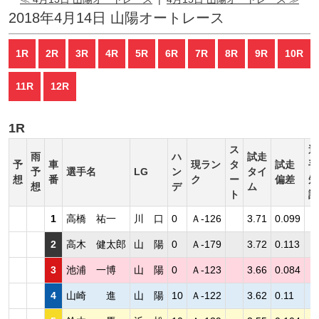
2018年4月14日 山陽オートレース
1R
2R
3R
4R
5R
6R
7R
8R
9R
10R
11R
12R
1R
ス
選
雨
ハ
試走
予
車
現ラン
タ
試走
手
予
選手名
LG
ン
タイ
想
番
ク
ー
偏差
短
想
デ
ム
ト
評
1
高橋 祐一
川 口
0
Ａ-126
3.71
0.099
2
高木 健太郎
山 陽
0
Ａ-179
3.72
0.113
3
池浦 一博
山 陽
0
Ａ-123
3.66
0.084
4
山崎 進
山 陽
10
Ａ-122
3.62
0.11