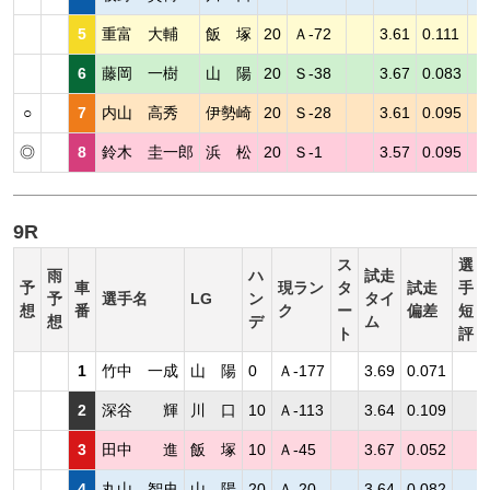
5
重富 大輔
飯 塚
20
Ａ-72
3.61
0.111
6
藤岡 一樹
山 陽
20
Ｓ-38
3.67
0.083
○
7
内山 高秀
伊勢崎
20
Ｓ-28
3.61
0.095
◎
8
鈴木 圭一郎
浜 松
20
Ｓ-1
3.57
0.095
9R
ス
選
雨
ハ
試走
予
車
現ラン
タ
試走
手
予
選手名
LG
ン
タイ
想
番
ク
ー
偏差
短
想
デ
ム
ト
評
1
竹中 一成
山 陽
0
Ａ-177
3.69
0.071
2
深谷 輝
川 口
10
Ａ-113
3.64
0.109
3
田中 進
飯 塚
10
Ａ-45
3.67
0.052
4
丸山 智史
山 陽
20
Ａ-20
3.64
0.082