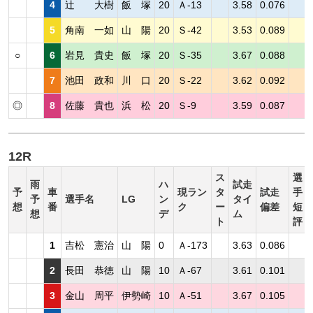
4
辻 大樹
飯 塚
20
Ａ-13
3.58
0.076
5
角南 一如
山 陽
20
Ｓ-42
3.53
0.089
○
6
岩見 貴史
飯 塚
20
Ｓ-35
3.67
0.088
7
池田 政和
川 口
20
Ｓ-22
3.62
0.092
◎
8
佐藤 貴也
浜 松
20
Ｓ-9
3.59
0.087
12R
ス
選
雨
ハ
試走
予
車
現ラン
タ
試走
手
予
選手名
LG
ン
タイ
想
番
ク
ー
偏差
短
想
デ
ム
ト
評
1
吉松 憲治
山 陽
0
Ａ-173
3.63
0.086
2
長田 恭徳
山 陽
10
Ａ-67
3.61
0.101
3
金山 周平
伊勢崎
10
Ａ-51
3.67
0.105