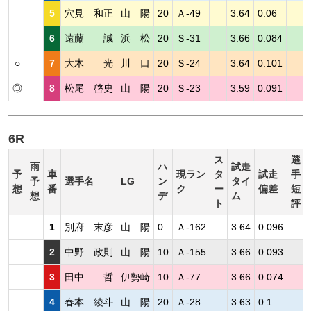
5
穴見 和正
山 陽
20
Ａ-49
3.64
0.06
6
遠藤 誠
浜 松
20
Ｓ-31
3.66
0.084
○
7
大木 光
川 口
20
Ｓ-24
3.64
0.101
◎
8
松尾 啓史
山 陽
20
Ｓ-23
3.59
0.091
6R
ス
選
雨
ハ
試走
予
車
現ラン
タ
試走
手
予
選手名
LG
ン
タイ
想
番
ク
ー
偏差
短
想
デ
ム
ト
評
1
別府 末彦
山 陽
0
Ａ-162
3.64
0.096
2
中野 政則
山 陽
10
Ａ-155
3.66
0.093
3
田中 哲
伊勢崎
10
Ａ-77
3.66
0.074
4
春本 綾斗
山 陽
20
Ａ-28
3.63
0.1