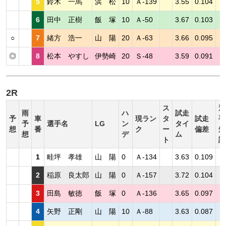
5
鈴木 一馬
浜 松
10
Ａ-139
3.55
0.104
6
田中 正樹
飯 塚
10
Ａ-50
3.67
0.103
○
7
緒方 浩一
山 陽
20
Ａ-63
3.66
0.095
◎
8
松本 やすし
伊勢崎
20
Ｓ-48
3.59
0.091
2R
ス
選
雨
ハ
試走
予
車
現ラン
タ
試走
手
予
選手名
LG
ン
タイ
想
番
ク
ー
偏差
短
想
デ
ム
ト
評
1
畦坪 孝雄
山 陽
0
Ａ-134
3.63
0.109
2
稲原 良太郎
山 陽
0
Ａ-157
3.72
0.104
3
田島 敏徳
飯 塚
0
Ａ-136
3.65
0.097
4
矢野 正剛
山 陽
10
Ａ-88
3.63
0.087