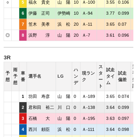
○
5
福永 貴史
山 陽
10
Ａ-100
3.55
0.106
6
伊藤 正司
伊勢崎
10
Ａ-94
3.77
0.099
7
笠木 美孝
浜 松
20
Ａ-11
3.65
0.07
◎
8
浜野 淳
山 陽
20
Ａ-7
3.61
0.096
3R
ス
選
雨
ハ
試走
予
車
現ラン
タ
試走
手
予
選手名
LG
ン
タイ
想
番
ク
ー
偏差
短
想
デ
ム
ト
評
1
坊田 寿彦
山 陽
0
Ａ-189
3.65
0.074
2
君和田 裕二
川 口
0
Ａ-138
3.64
0.099
3
石橋 大
山 陽
0
Ａ-195
3.63
0.097
4
西川 頼臣
浜 松
0
Ａ-111
3.64
0.098