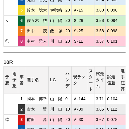
5
鈴木 聡太
伊勢崎
20
Ａ-15
3.60
0.096
○
6
佐々木 啓
山 陽
20
Ｓ-26
3.58
0.094
7
田中 茂
飯 塚
20
Ｓ-25
3.58
0.098
◎
8
中村 雅人
川 口
20
Ｓ-11
3.57
0.101
10R
ス
選
雨
ハ
試走
予
車
現ラン
タ
試走
手
予
選手名
LG
ン
タイ
想
番
ク
ー
偏差
短
想
デ
ム
ト
評
1
岡本 博幸
山 陽
0
Ａ-144
3.71
0.104
2
古木 賢
川 口
10
Ａ-39
3.65
0.112
◎
3
前田 淳
山 陽
20
Ａ-30
3.67
0.078