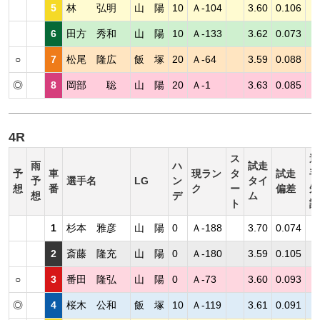
5
林 弘明
山 陽
10
Ａ-104
3.60
0.106
6
田方 秀和
山 陽
10
Ａ-133
3.62
0.073
○
7
松尾 隆広
飯 塚
20
Ａ-64
3.59
0.088
◎
8
岡部 聡
山 陽
20
Ａ-1
3.63
0.085
4R
ス
選
雨
ハ
試走
予
車
現ラン
タ
試走
手
予
選手名
LG
ン
タイ
想
番
ク
ー
偏差
短
想
デ
ム
ト
評
1
杉本 雅彦
山 陽
0
Ａ-188
3.70
0.074
2
斎藤 隆充
山 陽
0
Ａ-180
3.59
0.105
○
3
番田 隆弘
山 陽
0
Ａ-73
3.60
0.093
◎
4
桜木 公和
飯 塚
10
Ａ-119
3.61
0.091