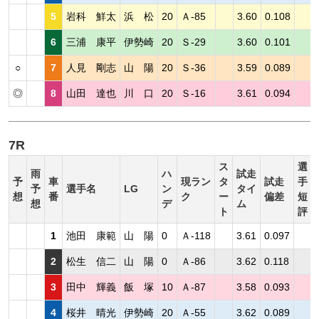
5
岩科 鮮太
浜 松
20
Ａ-85
3.60
0.108
6
三浦 康平
伊勢崎
20
Ｓ-29
3.60
0.101
○
7
人見 剛志
山 陽
20
Ｓ-36
3.59
0.089
◎
8
山田 達也
川 口
20
Ｓ-16
3.61
0.094
7R
ス
選
雨
ハ
試走
予
車
現ラン
タ
試走
手
予
選手名
LG
ン
タイ
想
番
ク
ー
偏差
短
想
デ
ム
ト
評
1
池田 康範
山 陽
0
Ａ-118
3.61
0.097
2
松生 信二
山 陽
0
Ａ-86
3.62
0.118
3
田中 輝義
飯 塚
10
Ａ-87
3.58
0.093
4
桜井 晴光
伊勢崎
20
Ａ-55
3.62
0.089