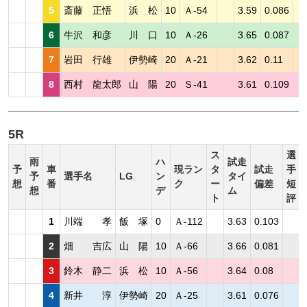
5
斎藤 正悟
浜 松
10
Ａ-54
3.59
0.086
6
牛沢 和彦
川 口
10
Ａ-26
3.65
0.087
7
岩田 行雄
伊勢崎
20
Ａ-21
3.62
0.11
8
西村 龍太郎
山 陽
20
Ｓ-41
3.61
0.109
5R
ス
選
雨
ハ
試走
予
車
現ラン
タ
試走
手
予
選手名
LG
ン
タイ
想
番
ク
ー
偏差
短
想
デ
ム
ト
評
1
川端 孝
飯 塚
0
Ａ-112
3.63
0.103
2
畑 吉広
山 陽
10
Ａ-66
3.66
0.081
3
鈴木 静二
浜 松
10
Ａ-56
3.64
0.08
4
新井 淳
伊勢崎
20
Ａ-25
3.61
0.076