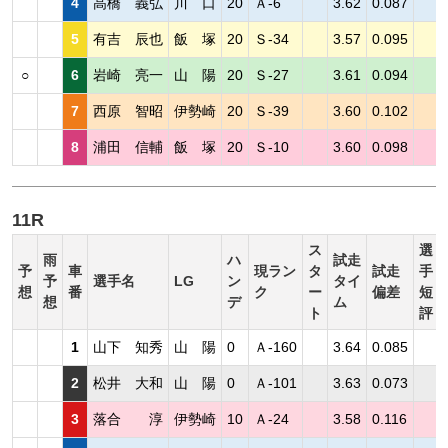
4
高橋 義弘
川 口
20
Ａ-6
3.62
0.087
5
有吉 辰也
飯 塚
20
Ｓ-34
3.57
0.095
○
6
岩崎 亮一
山 陽
20
Ｓ-27
3.61
0.094
7
西原 智昭
伊勢崎
20
Ｓ-39
3.60
0.102
8
浦田 信輔
飯 塚
20
Ｓ-10
3.60
0.098
11R
ス
選
雨
ハ
試走
予
車
現ラン
タ
試走
手
予
選手名
LG
ン
タイ
想
番
ク
ー
偏差
短
想
デ
ム
ト
評
1
山下 知秀
山 陽
0
Ａ-160
3.64
0.085
2
松井 大和
山 陽
0
Ａ-101
3.63
0.073
3
落合 淳
伊勢崎
10
Ａ-24
3.58
0.116