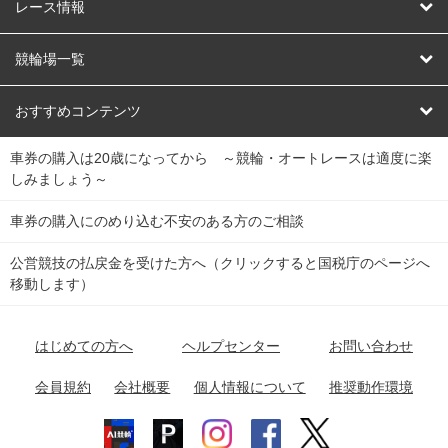
競輪
レース情報
オートレース
レース予想
競輪場一覧
競輪くじ
レース結果
北日本
函館競輪場
青森競輪場
いわき平競輪場
おすすめコンテンツ
車券の購入は20歳になってから ～競輪・オートレースは適度に楽
Dokanto!
キャリーオーバー一覧
関
競輪選手情報
弥彦競輪場
前橋競輪場
取手競輪場
宇都宮競輪場
しみましょう～
東
大宮競輪場
西武園競輪場
京王閣競輪場
立川競輪場
チャリロトプラザ
Perfecta Navi
車券の購入にのめり込む不安のある方のご相談
南
松戸競輪場
千葉競輪場
川崎競輪場
平塚競輪場
公営競技の払戻金を受けた方へ（クリックすると国税庁のページへ
netkeirin
関
移動します）
小田原競輪場
伊東競輪場
静岡競輪場
東
ケイリンガル
中
名古屋競輪場
岐阜競輪場
大垣競輪場
豊橋競輪場
はじめての方へ
ヘルプセンター
お問い合わせ
部
チャリレンジャー
富山競輪場
松阪競輪場
四日市競輪場
会員規約
会社概要
個人情報について
推奨動作環境
競輪場情報
近
福井競輪場
奈良競輪場
向日町競輪場
和歌山競輪場