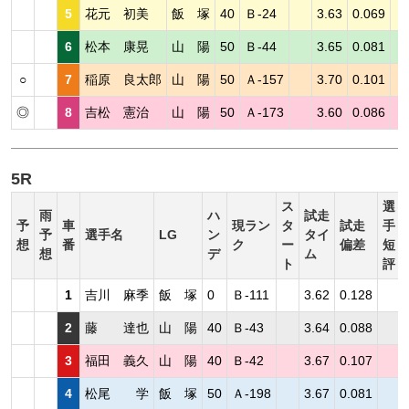
5
花元 初美
飯 塚
40
Ｂ-24
3.63
0.069
6
松本 康晃
山 陽
50
Ｂ-44
3.65
0.081
○
7
稲原 良太郎
山 陽
50
Ａ-157
3.70
0.101
◎
8
吉松 憲治
山 陽
50
Ａ-173
3.60
0.086
5R
ス
選
雨
ハ
試走
予
車
現ラン
タ
試走
手
予
選手名
LG
ン
タイ
想
番
ク
ー
偏差
短
想
デ
ム
ト
評
1
吉川 麻季
飯 塚
0
Ｂ-111
3.62
0.128
2
藤 達也
山 陽
40
Ｂ-43
3.64
0.088
3
福田 義久
山 陽
40
Ｂ-42
3.67
0.107
4
松尾 学
飯 塚
50
Ａ-198
3.67
0.081