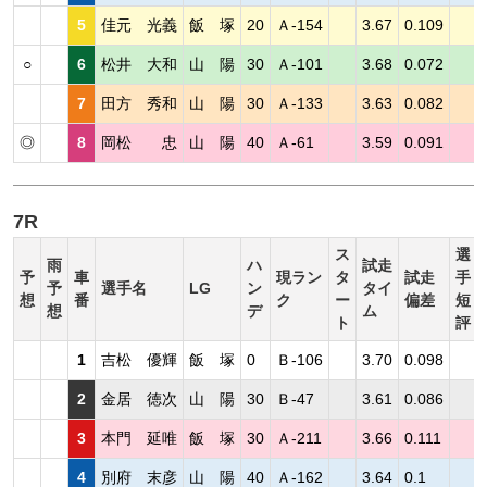
5
佳元 光義
飯 塚
20
Ａ-154
3.67
0.109
○
6
松井 大和
山 陽
30
Ａ-101
3.68
0.072
7
田方 秀和
山 陽
30
Ａ-133
3.63
0.082
◎
8
岡松 忠
山 陽
40
Ａ-61
3.59
0.091
7R
ス
選
雨
ハ
試走
予
車
現ラン
タ
試走
手
予
選手名
LG
ン
タイ
想
番
ク
ー
偏差
短
想
デ
ム
ト
評
1
吉松 優輝
飯 塚
0
Ｂ-106
3.70
0.098
2
金居 徳次
山 陽
30
Ｂ-47
3.61
0.086
3
本門 延唯
飯 塚
30
Ａ-211
3.66
0.111
4
別府 末彦
山 陽
40
Ａ-162
3.64
0.1