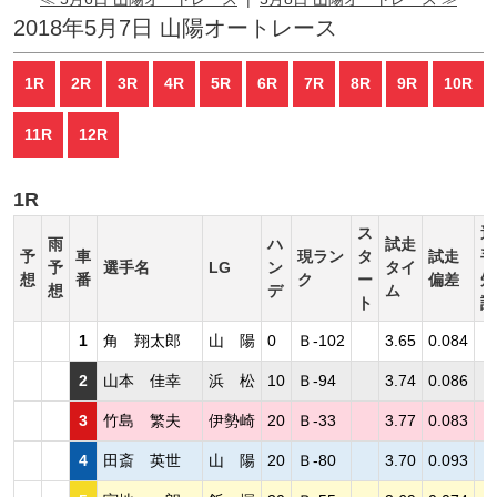
2018年5月7日 山陽オートレース
1R
2R
3R
4R
5R
6R
7R
8R
9R
10R
11R
12R
1R
ス
選
雨
ハ
試走
予
車
現ラン
タ
試走
手
予
選手名
LG
ン
タイ
想
番
ク
ー
偏差
短
想
デ
ム
ト
評
1
角 翔太郎
山 陽
0
Ｂ-102
3.65
0.084
2
山本 佳幸
浜 松
10
Ｂ-94
3.74
0.086
3
竹島 繁夫
伊勢崎
20
Ｂ-33
3.77
0.083
4
田斎 英世
山 陽
20
Ｂ-80
3.70
0.093