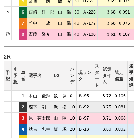
5
宮地 朗
飯 塚
30
Ｂ-55
3.69
0.074
○
6
西崎 洋一郎
山 陽
30
Ａ-226
3.68
0.091
7
竹中 一成
山 陽
40
Ａ-177
3.68
0.075
◎
8
斎藤 隆充
山 陽
40
Ａ-180
3.61
0.107
2R
ス
選
雨
ハ
試走
予
車
現ラン
タ
試走
手
予
選手名
LG
ン
タイ
想
番
ク
ー
偏差
短
想
デ
ム
ト
評
1
木山 優輝
飯 塚
0
Ｂ-95
3.72
0.106
2
森下 剛一
浜 松
10
Ｂ-92
3.75
0.081
3
原 菊太郎
山 陽
10
Ｂ-97
3.71
0.068
4
秋吉 忠幸
飯 塚
20
Ｂ-13
3.69
0.092