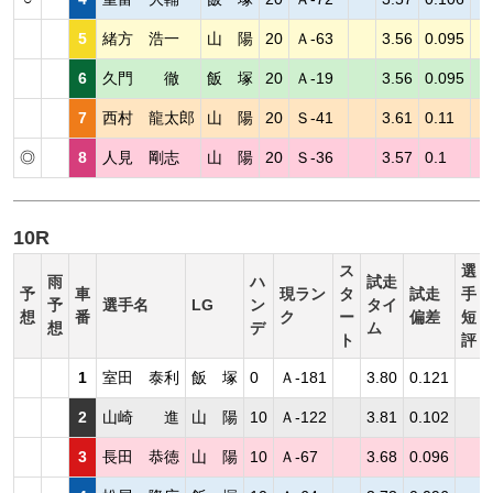
5
緒方 浩一
山 陽
20
Ａ-63
3.56
0.095
6
久門 徹
飯 塚
20
Ａ-19
3.56
0.095
7
西村 龍太郎
山 陽
20
Ｓ-41
3.61
0.11
◎
8
人見 剛志
山 陽
20
Ｓ-36
3.57
0.1
10R
ス
選
雨
ハ
試走
予
車
現ラン
タ
試走
手
予
選手名
LG
ン
タイ
想
番
ク
ー
偏差
短
想
デ
ム
ト
評
1
室田 泰利
飯 塚
0
Ａ-181
3.80
0.121
2
山崎 進
山 陽
10
Ａ-122
3.81
0.102
3
長田 恭徳
山 陽
10
Ａ-67
3.68
0.096