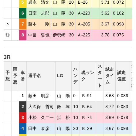
5
岩永 清文
山 陽
20
Ｂ-26
3.71
0.072
6
日室 志郎
山 陽
30
Ａ-220
3.62
0.102
○
7
藤本 剛
山 陽
30
Ａ-205
3.67
0.098
◎
8
中畠 哲也
伊勢崎
30
Ａ-225
3.78
0.075
3R
ス
選
雨
ハ
試走
予
車
現ラン
タ
試走
手
予
選手名
LG
ン
タイ
想
番
ク
ー
偏差
短
想
デ
ム
ト
評
1
藤田 明彦
山 陽
0
Ｂ-91
3.68
0.086
2
大久保 哲司
飯 塚
10
Ｂ-64
3.72
0.083
3
小松 久二一
浜 松
10
Ｂ-74
3.69
0.078
4
田中 泰彦
山 陽
20
Ｂ-29
3.67
0.098