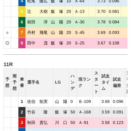
4
松尾 隆広
飯 塚
10
Ａ-64
3.73
0.096
5
辻 大樹
飯 塚
20
Ａ-13
3.70
0.081
6
前田 淳
山 陽
20
Ａ-30
3.78
0.084
○
7
丹村 飛竜
山 陽
20
Ｓ-45
3.69
0.093
◎
8
田中 茂
飯 塚
20
Ｓ-25
3.67
0.108
11R
ス
選
雨
ハ
試走
予
車
現ラン
タ
試走
手
予
選手名
LG
ン
タイ
想
番
ク
ー
偏差
短
想
デ
ム
ト
評
1
佐伯 拓実
山 陽
0
Ｂ-109
3.68
0.096
2
竹谷 隆
飯 塚
50
Ａ-168
3.59
0.091
3
秋田 貴弘
川 口
50
Ａ-91
3.58
0.123