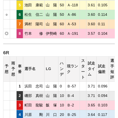
5
池田 康範
山 陽
50
Ａ-118
3.61
0.105
○
6
松生 信二
山 陽
50
Ａ-86
3.60
0.114
7
満村 陽司
山 陽
60
Ａ-53
3.60
0.11
◎
8
竹本 修
伊勢崎
60
Ａ-191
3.57
0.104
6R
ス
選
雨
ハ
試走
予
車
現ラン
タ
試走
手
予
選手名
LG
ン
タイ
想
番
ク
ー
偏差
短
想
デ
ム
ト
評
1
浜田 忠司
山 陽
0
Ｂ-57
3.71
0.096
2
磯部 真樹
山 陽
10
Ｂ-4
3.71
0.094
3
町田 龍駿
飯 塚
10
Ｂ-2
3.65
0.103
4
川原 剛
川 口
20
Ｂ-25
3.64
0.117