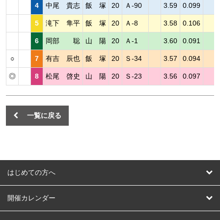
4
中尾 貴志
飯 塚
20
Ａ-90
3.59
0.099
5
滝下 隼平
飯 塚
20
Ａ-8
3.58
0.106
6
岡部 聡
山 陽
20
Ａ-1
3.60
0.091
○
7
有吉 辰也
飯 塚
20
Ｓ-34
3.57
0.094
◎
8
松尾 啓史
山 陽
20
Ｓ-23
3.56
0.097
一覧に戻る
はじめての方へ
はじめての方へ
開催カレンダー