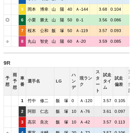
5
岡本 博幸
山 陽
40
Ａ-144
3.68
0.104
◎
6
小栗 勝太
山 陽
50
Ｂ-1
3.56
0.086
7
桜木 公和
飯 塚
50
Ａ-119
3.57
0.093
○
8
丸山 智史
山 陽
60
Ａ-20
3.59
0.085
9R
ス
選
雨
ハ
試走
予
車
現ラン
タ
試走
手
予
選手名
LG
ン
タイ
想
番
ク
ー
偏差
短
想
デ
ム
ト
評
1
竹中 修二
飯 塚
0
Ａ-120
3.57
0.105
2
阿部 仁志
飯 塚
10
Ａ-76
3.61
0.097
3
高宗 良次
飯 塚
10
Ａ-42
3.57
0.113
○
4
重富 大輔
飯 塚
20
Ａ-72
3.57
0.106