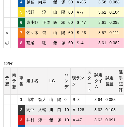
4
越智 尚寿
飯 塚
50
Ａ-65
3.58
0.088
5
浜野 淳
山 陽
60
Ａ-7
3.62
0.104
6
東小野 正道
飯 塚
60
Ｓ-47
3.61
0.095
○
7
佐々木 啓
山 陽
60
Ｓ-26
3.57
0.111
◎
8
荒尾 聡
飯 塚
60
Ｓ-4
3.61
0.082
12R
ス
選
雨
ハ
試走
予
車
現ラン
タ
試走
手
予
選手名
LG
ン
タイ
想
番
ク
ー
偏差
短
想
デ
ム
ト
評
1
山本 智大
山 陽
0
Ｂ-3
3.64
0.085
2
間中 大輔
川 口
10
Ａ-128
3.62
0.108
3
井村 淳一
飯 塚
10
Ａ-47
3.62
0.091