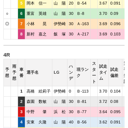
5
岡本 信一
山 陽
20
Ｂ-54
3.67
0.091
○
6
重富 英雄
山 陽
30
Ｂ-8
3.70
0.09
◎
7
小林 晃
伊勢崎
30
Ａ-163
3.69
0.096
8
新村 嘉之
飯 塚
30
Ａ-217
3.69
0.103
4R
ス
選
雨
ハ
試走
予
車
現ラン
タ
試走
手
予
選手名
LG
ン
タイ
想
番
ク
ー
偏差
短
想
デ
ム
ト
評
1
高橋 絵莉子
伊勢崎
0
Ｂ-113
3.70
0.104
2
森園 数敏
山 陽
30
Ｂ-81
3.72
0.08
3
中野 肇
浜 松
30
Ｂ-77
3.64
0.095
4
安東 久隆
山 陽
40
Ｂ-56
3.62
0.091