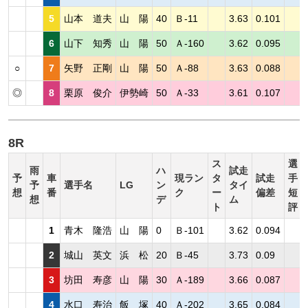
5
山本 道夫
山 陽
40
Ｂ-11
3.63
0.101
6
山下 知秀
山 陽
50
Ａ-160
3.62
0.095
○
7
矢野 正剛
山 陽
50
Ａ-88
3.63
0.088
◎
8
栗原 俊介
伊勢崎
50
Ａ-33
3.61
0.107
8R
ス
選
雨
ハ
試走
予
車
現ラン
タ
試走
手
予
選手名
LG
ン
タイ
想
番
ク
ー
偏差
短
想
デ
ム
ト
評
1
青木 隆浩
山 陽
0
Ｂ-101
3.62
0.094
2
城山 英文
浜 松
20
Ｂ-45
3.73
0.09
3
坊田 寿彦
山 陽
30
Ａ-189
3.66
0.087
4
水口 寿治
飯 塚
40
Ａ-202
3.65
0.084