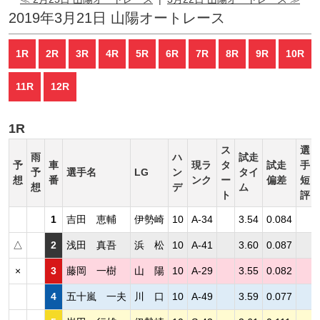
2019年3月21日 山陽オートレース
1R
2R
3R
4R
5R
6R
7R
8R
9R
10R
11R
12R
1R
ス
選
雨
ハ
試走
予
車
現ラ
タ
試走
手
予
選手名
LG
ン
タイ
想
番
ンク
ー
偏差
短
想
デ
ム
ト
評
1
吉田 恵輔
伊勢崎
10
A-34
3.54
0.084
△
2
浅田 真吾
浜 松
10
A-41
3.60
0.087
×
3
藤岡 一樹
山 陽
10
A-29
3.55
0.082
4
五十嵐 一夫
川 口
10
A-49
3.59
0.077