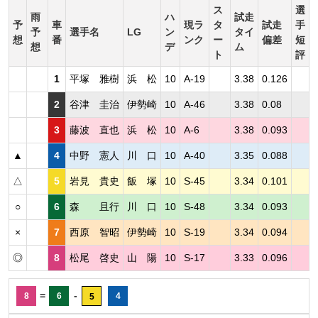
ス
選
雨
ハ
試走
予
車
現ラ
タ
試走
手
予
選手名
LG
ン
タイ
想
番
ンク
ー
偏差
短
想
デ
ム
ト
評
1
平塚 雅樹
浜 松
10
A-19
3.38
0.126
2
谷津 圭治
伊勢崎
10
A-46
3.38
0.08
3
藤波 直也
浜 松
10
A-6
3.38
0.093
▲
4
中野 憲人
川 口
10
A-40
3.35
0.088
△
5
岩見 貴史
飯 塚
10
S-45
3.34
0.101
○
6
森 且行
川 口
10
S-48
3.34
0.093
×
7
西原 智昭
伊勢崎
10
S-19
3.34
0.094
◎
8
松尾 啓史
山 陽
10
S-17
3.33
0.096
=
-
8
6
4
5