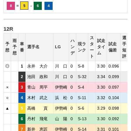
=
-
8
5
6
4
12R
ス
選
雨
ハ
試走
予
車
現ラ
タ
試走
手
予
選手名
LG
ン
タイ
想
番
ンク
ー
偏差
短
想
デ
ム
ト
評
◎
1
永井 大介
川 口
0
S-8
3.30
0.096
2
池田 政和
川 口
0
S-32
3.34
0.099
×
3
青山 周平
伊勢崎
0
S-4
3.30
0.097
○
4
木村 武之
浜 松
0
S-11
3.32
0.104
▲
5
高橋 貢
伊勢崎
0
S-6
3.29
0.098
6
丹村 飛竜
山 陽
0
S-13
3.30
0.092
7
新井 恵匠
伊勢崎
0
S-14
3.31
0.101