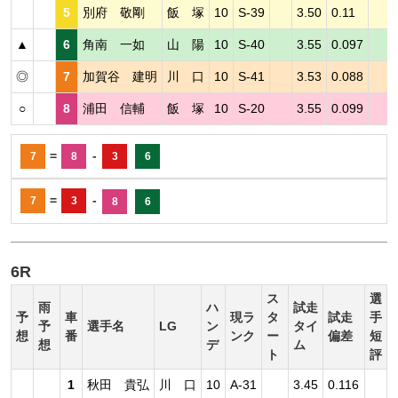
5
別府 敬剛
飯 塚
10
S-39
3.50
0.11
▲
6
角南 一如
山 陽
10
S-40
3.55
0.097
◎
7
加賀谷 建明
川 口
10
S-41
3.53
0.088
○
8
浦田 信輔
飯 塚
10
S-20
3.55
0.099
=
-
7
8
3
6
=
-
7
3
8
6
6R
ス
選
雨
ハ
試走
予
車
現ラ
タ
試走
手
予
選手名
LG
ン
タイ
想
番
ンク
ー
偏差
短
想
デ
ム
ト
評
1
秋田 貴弘
川 口
10
A-31
3.45
0.116