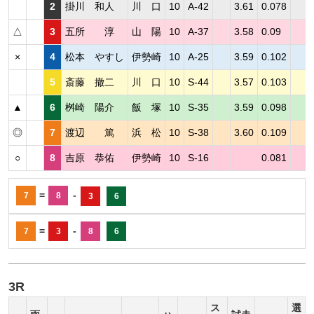
2
掛川 和人
川 口
10
A-42
3.61
0.078
△
3
五所 淳
山 陽
10
A-37
3.58
0.09
×
4
松本 やすし
伊勢崎
10
A-25
3.59
0.102
5
斎藤 撤二
川 口
10
S-44
3.57
0.103
▲
6
桝崎 陽介
飯 塚
10
S-35
3.59
0.098
◎
7
渡辺 篤
浜 松
10
S-38
3.60
0.109
○
8
吉原 恭佑
伊勢崎
10
S-16
0.081
=
-
7
8
3
6
=
-
7
3
8
6
3R
ス
選