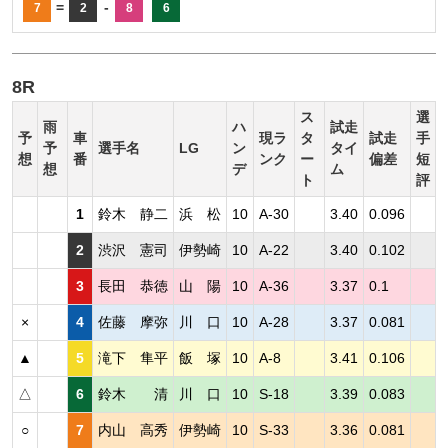
=
-
7
2
8
6
8R
ス
選
雨
ハ
試走
予
車
現ラ
タ
試走
手
予
選手名
LG
ン
タイ
想
番
ンク
ー
偏差
短
想
デ
ム
ト
評
1
鈴木 静二
浜 松
10
A-30
3.40
0.096
2
渋沢 憲司
伊勢崎
10
A-22
3.40
0.102
3
長田 恭徳
山 陽
10
A-36
3.37
0.1
×
4
佐藤 摩弥
川 口
10
A-28
3.37
0.081
▲
5
滝下 隼平
飯 塚
10
A-8
3.41
0.106
△
6
鈴木 清
川 口
10
S-18
3.39
0.083
○
7
内山 高秀
伊勢崎
10
S-33
3.36
0.081