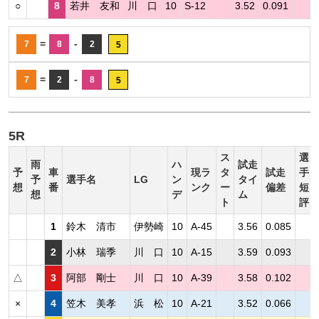
○
8
若井 友和
川 口
10
S-12
3.52
0.091
=
-
7
8
2
5
=
-
7
2
8
5
5R
ス
選
雨
ハ
試走
予
車
現ラ
タ
試走
手
予
選手名
LG
ン
タイ
想
番
ンク
ー
偏差
短
想
デ
ム
ト
評
1
鈴木 清市
伊勢崎
10
A-45
3.56
0.085
2
小林 瑞季
川 口
10
A-15
3.59
0.093
△
3
阿部 剛士
川 口
10
A-39
3.58
0.102
×
4
笠木 美孝
浜 松
10
A-21
3.52
0.066