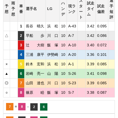
ス
選
雨
ハ
試走
予
車
現ラ
タ
試走
手
予
選手名
LG
ン
タイ
想
番
ンク
ー
偏差
短
想
デ
ム
ト
評
1
長谷 晴久
浜 松
10
A-43
3.42
0.095
△
2
早船 歩
川 口
10
A-7
3.42
0.086
3
辻 大樹
飯 塚
10
A-10
3.40
0.072
4
三浦 康平
伊勢崎
10
A-20
3.36
0.101
×
5
鈴木 宏和
浜 松
10
A-1
3.39
0.085
▲
6
岩崎 亮一
山 陽
10
S-26
3.41
0.098
◎
7
山田 達也
川 口
10
S-23
3.39
0.085
○
8
篠原 睦
飯 塚
10
S-7
3.38
0.087
=
-
7
8
2
6