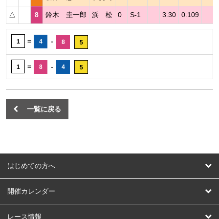
△
8
鈴木 圭一郎
浜 松
0
S-1
3.30
0.109
=
-
1
4
8
5
=
-
1
8
4
5
一覧に戻る
はじめての方へ
はじめての方へ
開催カレンダー
競輪
レース情報