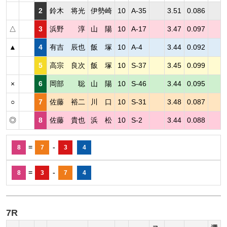
2
鈴木 将光
伊勢崎
10
A-35
3.51
0.086
△
3
浜野 淳
山 陽
10
A-17
3.47
0.097
▲
4
有吉 辰也
飯 塚
10
A-4
3.44
0.092
5
高宗 良次
飯 塚
10
S-37
3.45
0.099
×
6
岡部 聡
山 陽
10
S-46
3.44
0.095
○
7
佐藤 裕二
川 口
10
S-31
3.48
0.087
◎
8
佐藤 貴也
浜 松
10
S-2
3.44
0.088
=
-
8
7
3
4
=
-
8
3
7
4
7R