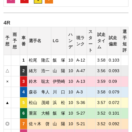
4R
ス
選
雨
ハ
試走
予
車
現ラ
タ
試走
手
予
選手名
LG
ン
タイ
想
番
ンク
ー
偏差
短
想
デ
ム
ト
評
1
松尾 隆広
飯 塚
10
A-12
3.58
0.103
△
2
緒方 浩一
山 陽
10
A-47
3.56
0.093
×
3
鈴木 聡太
伊勢崎
10
A-13
3.59
0.09
4
森谷 隼人
川 口
10
A-3
3.58
0.079
▲
5
松山 茂靖
浜 松
10
S-36
3.57
0.072
6
重富 大輔
飯 塚
10
S-27
3.52
0.101
◎
7
佐々木 啓
山 陽
10
S-21
3.52
0.092