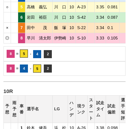
○
5
高橋 義弘
川 口
10
A-23
3.35
0.081
6
岩田 裕臣
川 口
10
S-42
3.34
0.087
×
7
田中 茂
飯 塚
10
S-22
3.34
0.1
◎
8
早川 清太郎
伊勢崎
10
S-10
3.33
0.105
=
-
8
5
4
2
=
-
8
4
2
5
10R
ス
選
雨
ハ
試走
予
車
現ラ
タ
試走
手
予
選手名
LG
ン
タイ
想
番
ンク
ー
偏差
短
想
デ
ム
ト
評
1
鈴木 健吾
浜 松
10
A-26
3.38
0.098