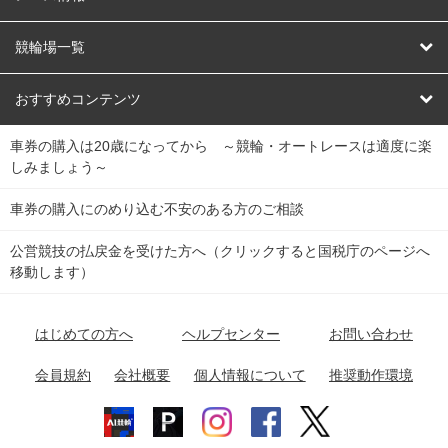
オートレース
レース予想
競輪場一覧
競輪くじ
レース結果
北日本
函館競輪場
青森競輪場
いわき平競輪場
おすすめコンテンツ
車券の購入は20歳になってから ～競輪・オートレースは適度に楽
Dokanto!
キャリーオーバー一覧
関
競輪選手情報
弥彦競輪場
前橋競輪場
取手競輪場
宇都宮競輪場
しみましょう～
東
大宮競輪場
西武園競輪場
京王閣競輪場
立川競輪場
チャリロトプラザ
Perfecta Navi
車券の購入にのめり込む不安のある方のご相談
南
松戸競輪場
千葉競輪場
川崎競輪場
平塚競輪場
公営競技の払戻金を受けた方へ（クリックすると国税庁のページへ
netkeirin
関
移動します）
小田原競輪場
伊東競輪場
静岡競輪場
東
ケイリンガル
中
名古屋競輪場
岐阜競輪場
大垣競輪場
豊橋競輪場
はじめての方へ
ヘルプセンター
お問い合わせ
部
チャリレンジャー
富山競輪場
松阪競輪場
四日市競輪場
会員規約
会社概要
個人情報について
推奨動作環境
競輪場情報
近
福井競輪場
奈良競輪場
向日町競輪場
和歌山競輪場
畿