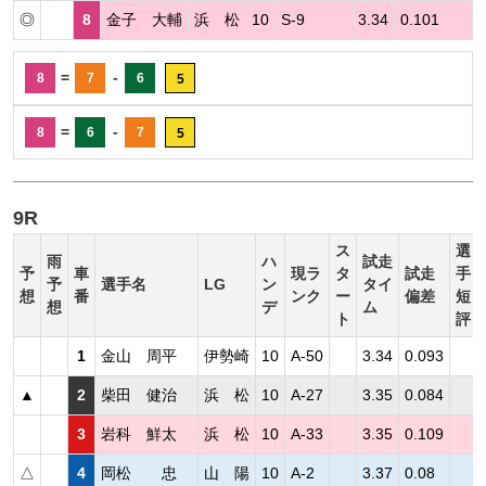
◎
8
金子 大輔
浜 松
10
S-9
3.34
0.101
=
-
8
7
6
5
=
-
8
6
7
5
9R
ス
選
雨
ハ
試走
予
車
現ラ
タ
試走
手
予
選手名
LG
ン
タイ
想
番
ンク
ー
偏差
短
想
デ
ム
ト
評
1
金山 周平
伊勢崎
10
A-50
3.34
0.093
▲
2
柴田 健治
浜 松
10
A-27
3.35
0.084
3
岩科 鮮太
浜 松
10
A-33
3.35
0.109
△
4
岡松 忠
山 陽
10
A-2
3.37
0.08