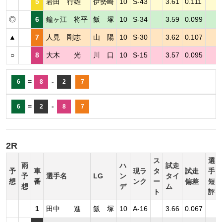
5
岩田 行雄
伊勢崎
10
S-43
3.61
0.111
◎
6
鐘ヶ江 将平
飯 塚
10
S-34
3.59
0.099
▲
7
人見 剛志
山 陽
10
S-30
3.62
0.107
○
8
大木 光
川 口
10
S-15
3.57
0.095
=
-
6
8
2
7
=
-
6
2
8
7
2R
ス
選
雨
ハ
試走
予
車
現ラ
タ
試走
手
予
選手名
LG
ン
タイ
想
番
ンク
ー
偏差
短
想
デ
ム
ト
評
1
田中 進
飯 塚
10
A-16
3.66
0.067