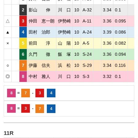
2
影山 伸
川 口
10
A-32
3.34
0.1
△
3
仲田 恵一朗
伊勢崎
10
A-11
3.36
0.095
▲
4
田村 治郎
伊勢崎
10
A-24
3.39
0.086
×
5
前田 淳
山 陽
10
A-5
3.36
0.082
6
久門 徹
飯 塚
10
S-24
3.36
0.094
○
7
伊藤 信夫
浜 松
10
S-29
3.34
0.116
◎
8
中村 雅人
川 口
10
S-3
3.32
0.1
=
-
8
7
3
4
=
-
8
3
7
4
11R