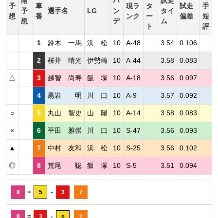
雨
ハ
試走
予
車
現ラ
タ
試走
手
予
選手名
LG
ン
タイ
想
番
ンク
ー
偏差
短
想
デ
ム
ト
評
1
鈴木 一馬
浜 松
10
A-48
3.54
0.106
2
桜井 晴光
伊勢崎
10
A-44
3.58
0.083
△
3
越智 尚寿
飯 塚
10
A-18
3.56
0.097
4
黒岩 明
川 口
10
A-9
3.57
0.092
○
5
丸山 智史
山 陽
10
A-14
3.58
0.083
×
6
平田 雅崇
川 口
10
S-47
3.56
0.093
▲
7
中村 友和
浜 松
10
S-25
3.56
0.102
◎
8
荒尾 聡
飯 塚
10
S-5
3.51
0.094
=
-
8
5
3
7
=
-
8
3
7
5